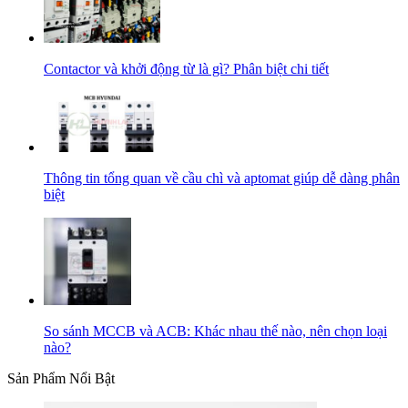
Contactor và khởi động từ là gì? Phân biệt chi tiết
Thông tin tổng quan về cầu chì và aptomat giúp dễ dàng phân
biệt
So sánh MCCB và ACB: Khác nhau thế nào, nên chọn loại
nào?
Sản Phẩm Nổi Bật