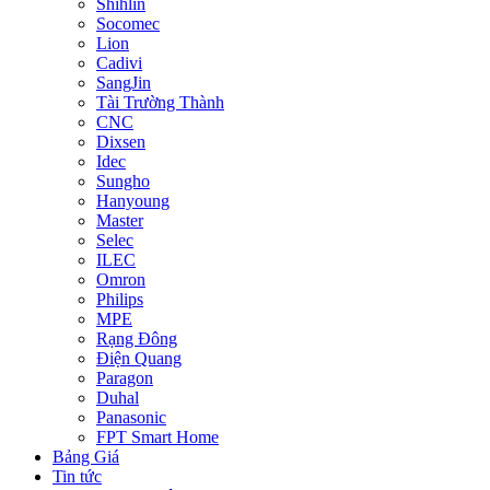
Shihlin
Socomec
Lion
Cadivi
SangJin
Tài Trường Thành
CNC
Dixsen
Idec
Sungho
Hanyoung
Master
Selec
ILEC
Omron
Philips
MPE
Rạng Đông
Điện Quang
Paragon
Duhal
Panasonic
FPT Smart Home
Bảng Giá
Tin tức