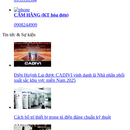
CẨM HẰNG (KT hóa đơn)
0908244909
Tin tức & Sự kiện
Điện Huỳnh Lai được CADIVI vinh danh là Nhà phân phối
xuất sắc khu vực miền Nam 2025
Cách bố trí thiết bị trong tủ điện đúng chuẩn kỹ thuật