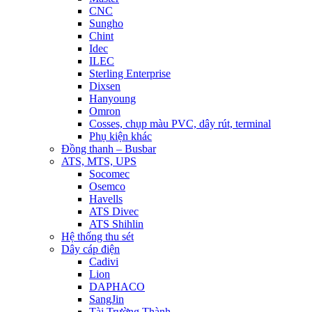
CNC
Sungho
Chint
Idec
ILEC
Sterling Enterprise
Dixsen
Hanyoung
Omron
Cosses, chụp màu PVC, dây rút, terminal
Phụ kiện khác
Đồng thanh – Busbar
ATS, MTS, UPS
Socomec
Osemco
Havells
ATS Divec
ATS Shihlin
Hệ thống thu sét
Dây cáp điện
Cadivi
Lion
DAPHACO
SangJin
Tài Trường Thành