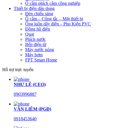
Ổ cắm phích cắm công nghiệp
Thiết bị điện dân dụng
Đèn chiếu sáng
Ổ cắm – Công tắc – Mặt thiết bị
Ống luồn dây điện – Phụ Kiện PVC
Đồng hồ điện
Quạt
Phích nước
Bếp điện từ
Máy nước nóng
Máy bơm
FPT Smart Home
Hỗ trợ trực tuyến
NHƯ LỆ (CEO)
0903996887
VĂN LIÊM (PGĐ)
0918453640