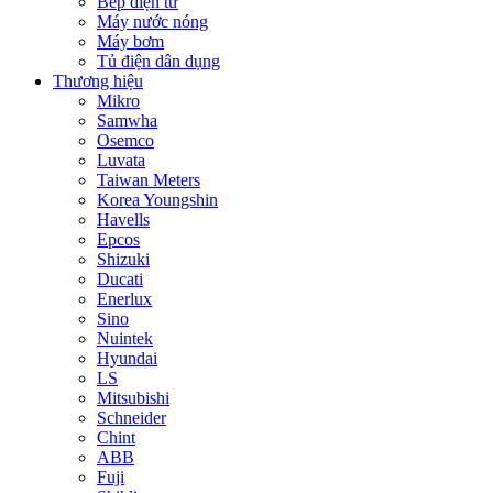
Bếp điện từ
Máy nước nóng
Máy bơm
Tủ điện dân dụng
Thương hiệu
Mikro
Samwha
Osemco
Luvata
Taiwan Meters
Korea Youngshin
Havells
Epcos
Shizuki
Ducati
Enerlux
Sino
Nuintek
Hyundai
LS
Mitsubishi
Schneider
Chint
ABB
Fuji