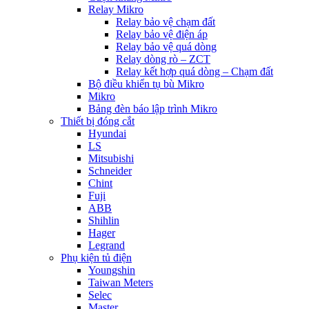
Relay Mikro
Relay bảo vệ chạm đất
Relay bảo vệ điện áp
Relay bảo vệ quá dòng
Relay dòng rò – ZCT
Relay kết hợp quá dòng – Chạm đất
Bộ điều khiển tụ bù Mikro
Mikro
Bảng đèn báo lập trình Mikro
Thiết bị đóng cắt
Hyundai
LS
Mitsubishi
Schneider
Chint
Fuji
ABB
Shihlin
Hager
Legrand
Phụ kiện tủ điện
Youngshin
Taiwan Meters
Selec
Master