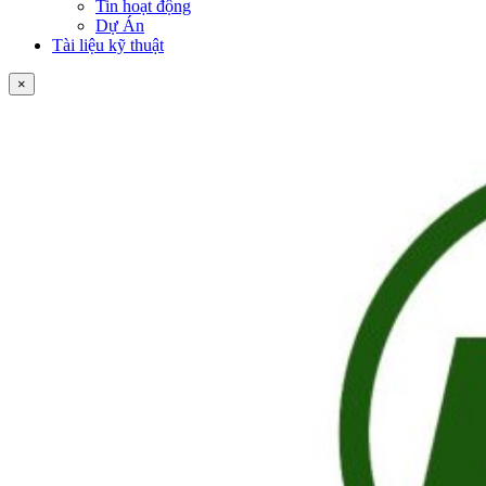
Tin hoạt động
Dự Án
Tài liệu kỹ thuật
×