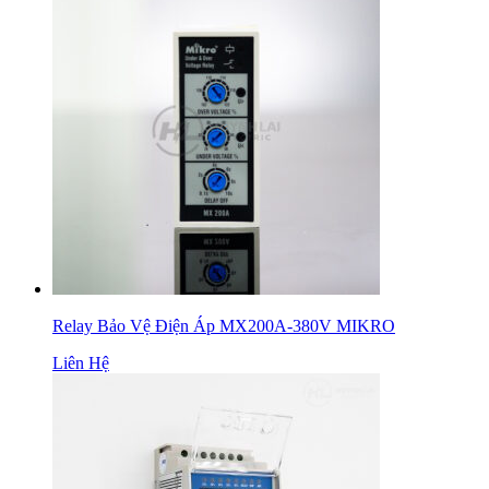
Relay Bảo Vệ Điện Áp MX200A-380V MIKRO
Liên Hệ