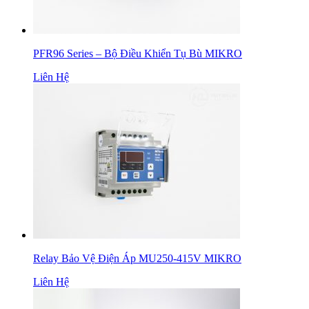
PFR96 Series – Bộ Điều Khiển Tụ Bù MIKRO
Liên Hệ
Relay Bảo Vệ Điện Áp MU250-415V MIKRO
Liên Hệ