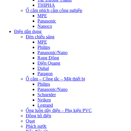
THIPHA
Ổ cắm phích cắm công nghiệp
MPE
Panasonic
Nanoco
Điện dân dụng
Đèn chiếu sáng
MPE
Philips
Panasonic/Nano
Rạng Đông
Điện Quang
Duhal
Paragon
Ổ cắm – Công tắc – Mặt thiết bị
Philips
Panasonic/Nano
Schneider
Neiken
Legrand
Ống luồn dây điện – Phụ kiện PVC
Đồng hồ điện
Quạt
Phích nước