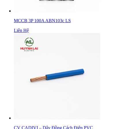
MCCB 3P 100A ABN103c LS
Liên Hệ
CV CADIVI – Dây Đồng Cách Điện PVC