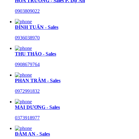
HÒA TRƯỜNG - Sales P. Dự Án
0903809022
ĐÌNH TUẤN - Sales
0936038970
THU THẢO - Sales
0908679764
PHAN TRÂM - Sales
0972991832
MAI DƯƠNG - Sales
0373918977
ĐÀM AN - Sales