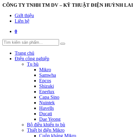
CÔNG TY TNHH TM DV – KỸ THUẬT ĐIỆN HUỲNH LAI
Giới thiệu
Liên hệ
0
Trang chủ
Điện công nghiệp
Tụ bù
Mikro
Samwha
Epcos
Shizuki
Enerlux
Capa Sino
Nuintek
Havells
Ducati
Dae Yeong
Bộ điều khiển tụ bù
Thiết bị điện Mikro
Cuộn kháng Mikro