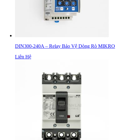
DIN300-240A – Relay Bảo Vệ Dòng Rò MIKRO
Liên Hệ