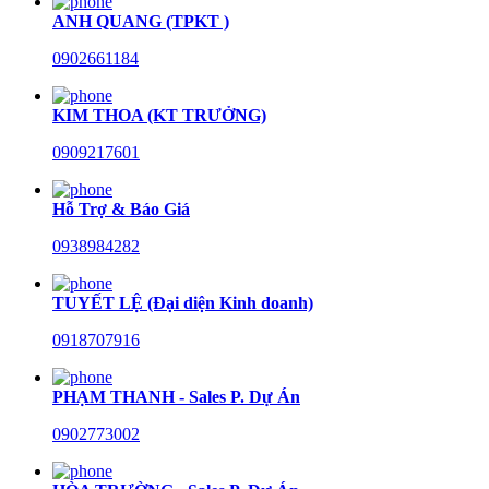
ANH QUANG (TPKT )
0902661184
KIM THOA (KT TRƯỞNG)
0909217601
Hỗ Trợ & Báo Giá
0938984282
TUYẾT LỆ (Đại diện Kinh doanh)
0918707916
PHẠM THANH - Sales P. Dự Án
0902773002