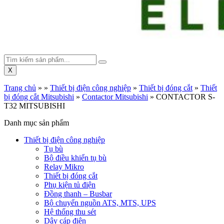
X
Trang chủ
»
»
Thiết bị điện công nghiệp
»
Thiết bị đóng cắt
»
Thiết
bị đóng cắt Mitsubishi
»
Contactor Mitsubishi
»
CONTACTOR S-
T32 MITSUBISHI
Danh mục sản phẩm
Thiết bị điện công nghiệp
Tụ bù
Bộ điều khiển tụ bù
Relay Mikro
Thiết bị đóng cắt
Phụ kiện tủ điện
Đồng thanh – Busbar
Bộ chuyển nguồn ATS, MTS, UPS
Hệ thống thu sét
Dây cáp điện