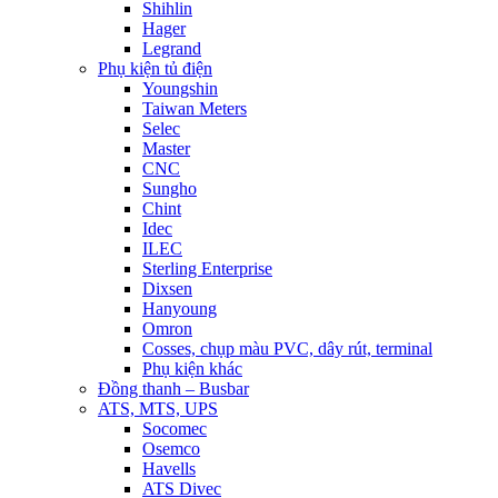
Shihlin
Hager
Legrand
Phụ kiện tủ điện
Youngshin
Taiwan Meters
Selec
Master
CNC
Sungho
Chint
Idec
ILEC
Sterling Enterprise
Dixsen
Hanyoung
Omron
Cosses, chụp màu PVC, dây rút, terminal
Phụ kiện khác
Đồng thanh – Busbar
ATS, MTS, UPS
Socomec
Osemco
Havells
ATS Divec