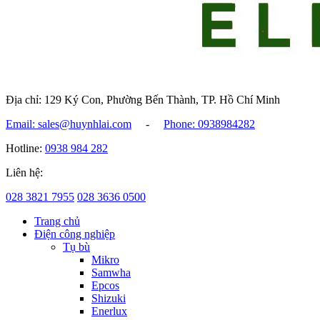
Địa chỉ: 129 Ký Con, Phường Bến Thành, TP. Hồ Chí Minh
Email: sales@huynhlai.com
-
Phone: 0938984282
Hotline:
0938 984 282
Liên hệ:
028 3821 7955
028 3636 0500
Trang chủ
Điện công nghiệp
Tụ bù
Mikro
Samwha
Epcos
Shizuki
Enerlux