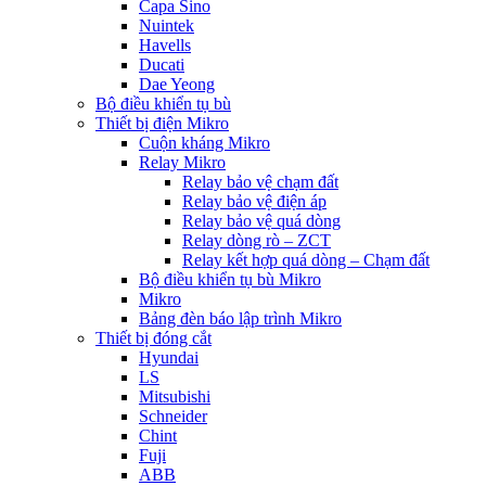
Capa Sino
Nuintek
Havells
Ducati
Dae Yeong
Bộ điều khiển tụ bù
Thiết bị điện Mikro
Cuộn kháng Mikro
Relay Mikro
Relay bảo vệ chạm đất
Relay bảo vệ điện áp
Relay bảo vệ quá dòng
Relay dòng rò – ZCT
Relay kết hợp quá dòng – Chạm đất
Bộ điều khiển tụ bù Mikro
Mikro
Bảng đèn báo lập trình Mikro
Thiết bị đóng cắt
Hyundai
LS
Mitsubishi
Schneider
Chint
Fuji
ABB