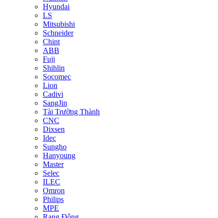
Hyundai
LS
Mitsubishi
Schneider
Chint
ABB
Fuji
Shihlin
Socomec
Lion
Cadivi
SangJin
Tài Trường Thành
CNC
Dixsen
Idec
Sungho
Hanyoung
Master
Selec
ILEC
Omron
Philips
MPE
Rạng Đông