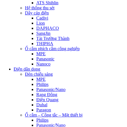
ATS Shihlin
Hệ thống thu sét
Dây cáp điện
Cadivi
Lion
DAPHACO
SangJin
Tài Trường Thành
THIPHA
Ổ cắm phích cắm công nghiệp
MPE
Panasonic
Nanoco
Điện dân dụng
Đèn chiếu sáng
MPE
Philips
Panasonic/Nano
Rạng Đông
Điện Quang
Duhal
Paragon
Ổ cắm – Công tắc – Mặt thiết bị
Philips
Panasonic/Nano