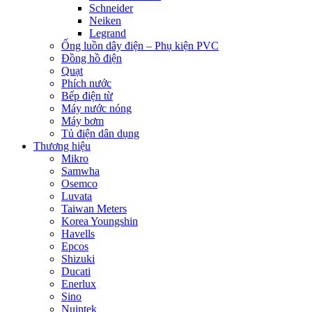
Schneider
Neiken
Legrand
Ống luồn dây điện – Phụ kiện PVC
Đồng hồ điện
Quạt
Phích nước
Bếp điện từ
Máy nước nóng
Máy bơm
Tủ điện dân dụng
Thương hiệu
Mikro
Samwha
Osemco
Luvata
Taiwan Meters
Korea Youngshin
Havells
Epcos
Shizuki
Ducati
Enerlux
Sino
Nuintek