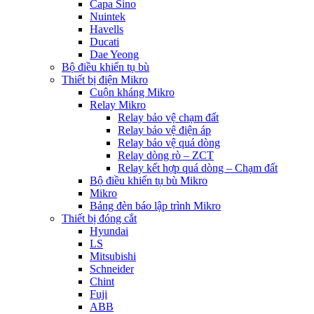
Capa Sino
Nuintek
Havells
Ducati
Dae Yeong
Bộ điều khiển tụ bù
Thiết bị điện Mikro
Cuộn kháng Mikro
Relay Mikro
Relay bảo vệ chạm đất
Relay bảo vệ điện áp
Relay bảo vệ quá dòng
Relay dòng rò – ZCT
Relay kết hợp quá dòng – Chạm đất
Bộ điều khiển tụ bù Mikro
Mikro
Bảng đèn báo lập trình Mikro
Thiết bị đóng cắt
Hyundai
LS
Mitsubishi
Schneider
Chint
Fuji
ABB