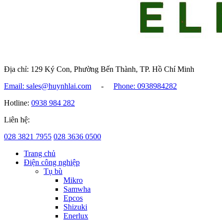
Địa chỉ: 129 Ký Con, Phường Bến Thành, TP. Hồ Chí Minh
Email: sales@huynhlai.com
-
Phone: 0938984282
Hotline:
0938 984 282
Liên hệ:
028 3821 7955
028 3636 0500
Trang chủ
Điện công nghiệp
Tụ bù
Mikro
Samwha
Epcos
Shizuki
Enerlux