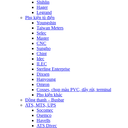
Shihlin
Hager
Legrand
Phụ kiện tủ điện
Youngshin
Taiwan Meters
Selec
Master
CNC
Sungho
Chint
Idec
ILEC
Sterling Enterprise
Dixsen
Hanyoung
Omron
Cosses, chụp màu PVC, dây rút, terminal
Phụ kiện khác
Đồng thanh – Busbar
ATS, MTS, UPS
Socomec
Osemco
Havells
ATS Divec