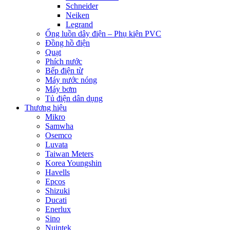
Schneider
Neiken
Legrand
Ống luồn dây điện – Phụ kiện PVC
Đồng hồ điện
Quạt
Phích nước
Bếp điện từ
Máy nước nóng
Máy bơm
Tủ điện dân dụng
Thương hiệu
Mikro
Samwha
Osemco
Luvata
Taiwan Meters
Korea Youngshin
Havells
Epcos
Shizuki
Ducati
Enerlux
Sino
Nuintek