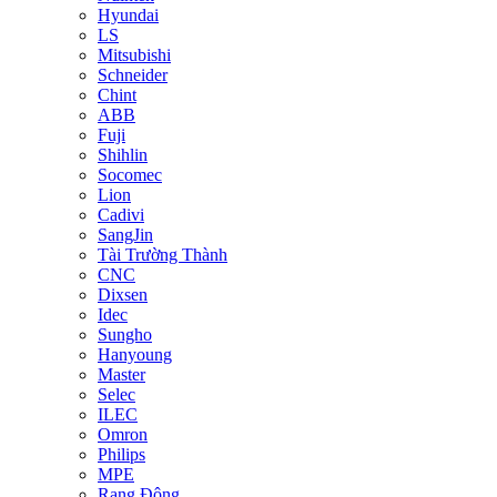
Hyundai
LS
Mitsubishi
Schneider
Chint
ABB
Fuji
Shihlin
Socomec
Lion
Cadivi
SangJin
Tài Trường Thành
CNC
Dixsen
Idec
Sungho
Hanyoung
Master
Selec
ILEC
Omron
Philips
MPE
Rạng Đông