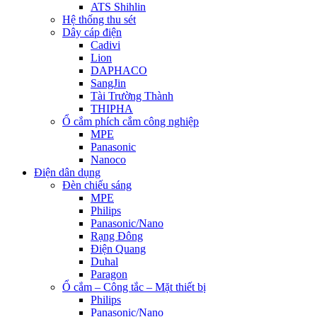
ATS Shihlin
Hệ thống thu sét
Dây cáp điện
Cadivi
Lion
DAPHACO
SangJin
Tài Trường Thành
THIPHA
Ổ cắm phích cắm công nghiệp
MPE
Panasonic
Nanoco
Điện dân dụng
Đèn chiếu sáng
MPE
Philips
Panasonic/Nano
Rạng Đông
Điện Quang
Duhal
Paragon
Ổ cắm – Công tắc – Mặt thiết bị
Philips
Panasonic/Nano