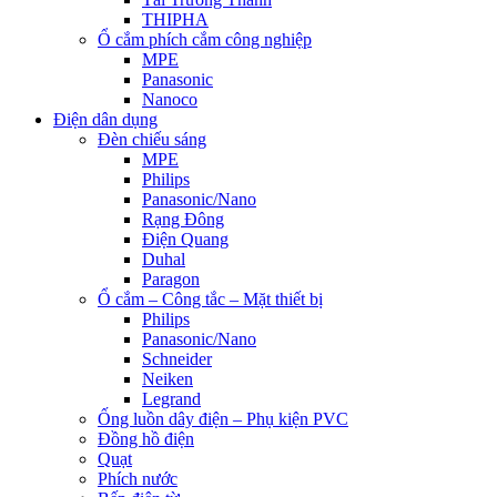
THIPHA
Ổ cắm phích cắm công nghiệp
MPE
Panasonic
Nanoco
Điện dân dụng
Đèn chiếu sáng
MPE
Philips
Panasonic/Nano
Rạng Đông
Điện Quang
Duhal
Paragon
Ổ cắm – Công tắc – Mặt thiết bị
Philips
Panasonic/Nano
Schneider
Neiken
Legrand
Ống luồn dây điện – Phụ kiện PVC
Đồng hồ điện
Quạt
Phích nước