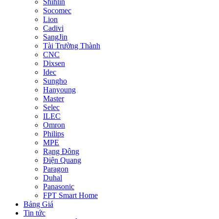
Shihlin
Socomec
Lion
Cadivi
SangJin
Tài Trường Thành
CNC
Dixsen
Idec
Sungho
Hanyoung
Master
Selec
ILEC
Omron
Philips
MPE
Rạng Đông
Điện Quang
Paragon
Duhal
Panasonic
FPT Smart Home
Bảng Giá
Tin tức