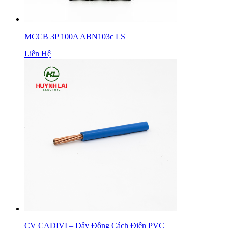
MCCB 3P 100A ABN103c LS
Liên Hệ
CV CADIVI – Dây Đồng Cách Điện PVC