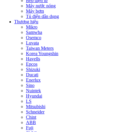
Bếp điện từ
Máy nước nóng
Máy bơm
Tủ điện dân dụng
Thương hiệu
Mikro
Samwha
Osemco
Luvata
Taiwan Meters
Korea Youngshin
Havells
Epcos
Shizuki
Ducati
Enerlux
Sino
Nuintek
Hyundai
LS
Mitsubishi
Schneider
Chint
ABB
Fuji