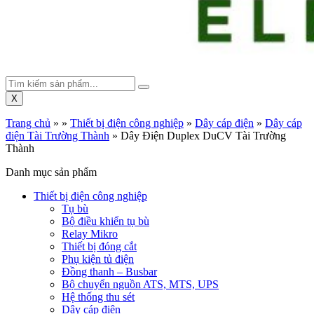
X
Trang chủ
»
»
Thiết bị điện công nghiệp
»
Dây cáp điện
»
Dây cáp
điện Tài Trường Thành
»
Dây Điện Duplex DuCV Tài Trường
Thành
Danh mục sản phẩm
Thiết bị điện công nghiệp
Tụ bù
Bộ điều khiển tụ bù
Relay Mikro
Thiết bị đóng cắt
Phụ kiện tủ điện
Đồng thanh – Busbar
Bộ chuyển nguồn ATS, MTS, UPS
Hệ thống thu sét
Dây cáp điện