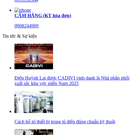
CẨM HẰNG (KT hóa đơn)
0908244909
Tin tức & Sự kiện
Điện Huỳnh Lai được CADIVI vinh danh là Nhà phân phối
xuất sắc khu vực miền Nam 2025
Cách bố trí thiết bị trong tủ điện đúng chuẩn kỹ thuật