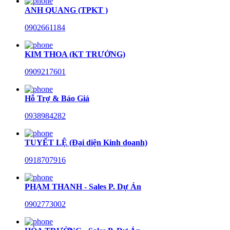
ANH QUANG (TPKT )
0902661184
KIM THOA (KT TRƯỞNG)
0909217601
Hỗ Trợ & Báo Giá
0938984282
TUYẾT LỆ (Đại diện Kinh doanh)
0918707916
PHẠM THANH - Sales P. Dự Án
0902773002