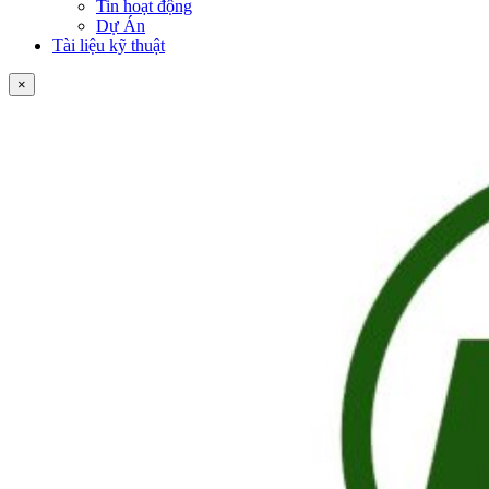
Tin hoạt động
Dự Án
Tài liệu kỹ thuật
×