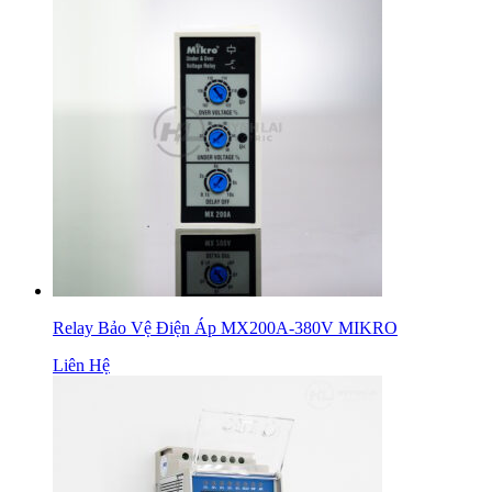
Relay Bảo Vệ Điện Áp MX200A-380V MIKRO
Liên Hệ