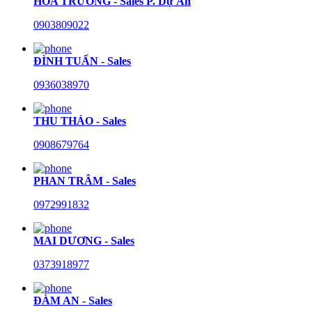
HÒA TRƯỜNG - Sales P. Dự Án
0903809022
ĐÌNH TUẤN - Sales
0936038970
THU THẢO - Sales
0908679764
PHAN TRÂM - Sales
0972991832
MAI DƯƠNG - Sales
0373918977
ĐÀM AN - Sales