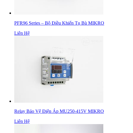
PFR96 Series – Bộ Điều Khiển Tụ Bù MIKRO
Liên Hệ
Relay Bảo Vệ Điện Áp MU250-415V MIKRO
Liên Hệ