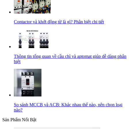
Contactor và khởi động từ là gì? Phân biệt chi tiết
Thông tin tổng quan về cầu chì và aptomat giúp dễ dàng phân
biệt
So sánh MCCB và ACB: Khác nhau thế nào, nên chọn loại
nào?
Sản Phẩm Nổi Bật