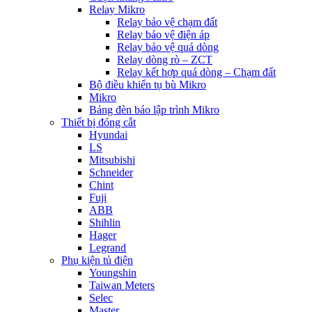
Relay Mikro
Relay bảo vệ chạm đất
Relay bảo vệ điện áp
Relay bảo vệ quá dòng
Relay dòng rò – ZCT
Relay kết hợp quá dòng – Chạm đất
Bộ điều khiển tụ bù Mikro
Mikro
Bảng đèn báo lập trình Mikro
Thiết bị đóng cắt
Hyundai
LS
Mitsubishi
Schneider
Chint
Fuji
ABB
Shihlin
Hager
Legrand
Phụ kiện tủ điện
Youngshin
Taiwan Meters
Selec
Master