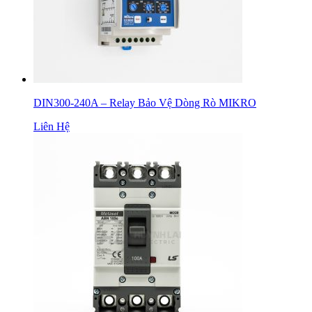
DIN300-240A – Relay Bảo Vệ Dòng Rò MIKRO
Liên Hệ