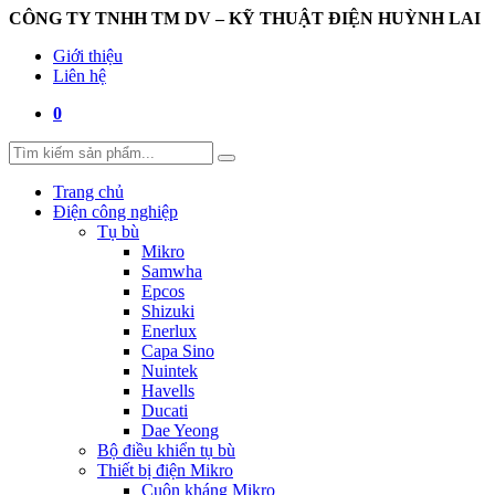
CÔNG TY TNHH TM DV – KỸ THUẬT ĐIỆN HUỲNH LAI
Giới thiệu
Liên hệ
0
Trang chủ
Điện công nghiệp
Tụ bù
Mikro
Samwha
Epcos
Shizuki
Enerlux
Capa Sino
Nuintek
Havells
Ducati
Dae Yeong
Bộ điều khiển tụ bù
Thiết bị điện Mikro
Cuộn kháng Mikro