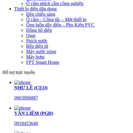
Ổ cắm phích cắm công nghiệp
Thiết bị điện dân dụng
Đèn chiếu sáng
Ổ cắm – Công tắc – Mặt thiết bị
Ống luồn dây điện – Phụ Kiện PVC
Đồng hồ điện
Quạt
Phích nước
Bếp điện từ
Máy nước nóng
Máy bơm
FPT Smart Home
Hỗ trợ trực tuyến
NHƯ LỆ (CEO)
0903996887
VĂN LIÊM (PGĐ)
0918453640