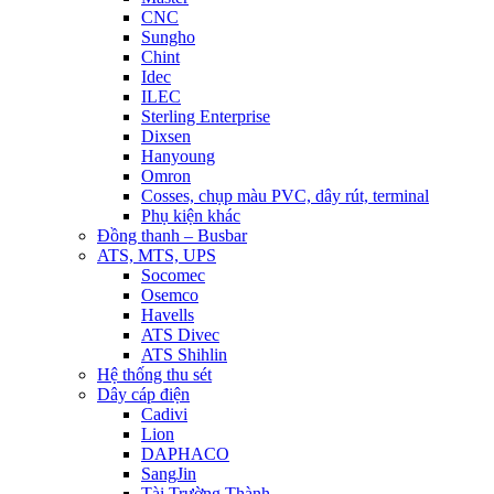
CNC
Sungho
Chint
Idec
ILEC
Sterling Enterprise
Dixsen
Hanyoung
Omron
Cosses, chụp màu PVC, dây rút, terminal
Phụ kiện khác
Đồng thanh – Busbar
ATS, MTS, UPS
Socomec
Osemco
Havells
ATS Divec
ATS Shihlin
Hệ thống thu sét
Dây cáp điện
Cadivi
Lion
DAPHACO
SangJin
Tài Trường Thành