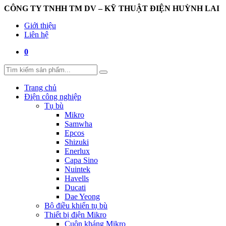
CÔNG TY TNHH TM DV – KỸ THUẬT ĐIỆN HUỲNH LAI
Giới thiệu
Liên hệ
0
Trang chủ
Điện công nghiệp
Tụ bù
Mikro
Samwha
Epcos
Shizuki
Enerlux
Capa Sino
Nuintek
Havells
Ducati
Dae Yeong
Bộ điều khiển tụ bù
Thiết bị điện Mikro
Cuộn kháng Mikro