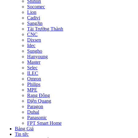
Shihlin
Socomec
Lion
Cadivi
SangJin
Tài Trường Thành
CNC
Dixsen
Idec
Sungho
Hanyoung
Master
Selec
ILEC
Omron
Philips
MPE
Rạng Đông
Điện Quang
Paragon
Duhal
Panasonic
FPT Smart Home
Bảng Giá
Tin tức