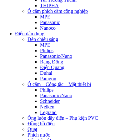
THIPHA
Ổ cắm phích cắm công nghiệp
MPE
Panasonic
Nanoco
Điện dân dụng
Đèn chiếu sáng
MPE
Philips
Panasonic/Nano
Rạng Đông
Điện Quang
Duhal
Paragon
Ổ cắm – Công tắc – Mặt thiết bị
Philips
Panasonic/Nano
Schneider
Neiken
Legrand
Ống luồn dây điện – Phụ kiện PVC
Đồng hồ điện
Quạt
Phích nước