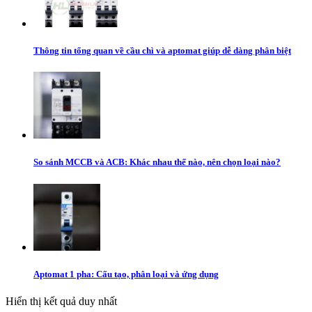
Thông tin tổng quan về cầu chì và aptomat giúp dễ dàng phân biệt
So sánh MCCB và ACB: Khác nhau thế nào, nên chọn loại nào?
Aptomat 1 pha: Cấu tạo, phân loại và ứng dụng
Hiển thị kết quả duy nhất