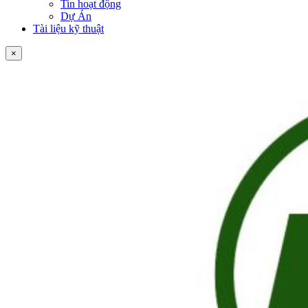
Tin hoạt động
Dự Án
Tài liệu kỹ thuật
×