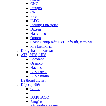
CNC
Sungho
Chint
Idec
ILEC
Sterling Enterprise
Dixsen
Hanyoung
Omron
Cosses, chụp màu PVC, dây rút, terminal
Phụ kiện khác
Đồng thanh – Busbar
ATS, MTS, UPS
Socomec
Osemco
Havells
ATS Divec
ATS Shihlin
Hệ thống thu sét
Dây cáp điện
Cadivi
Lion
DAPHACO
SangJin
Tài Trường Thành