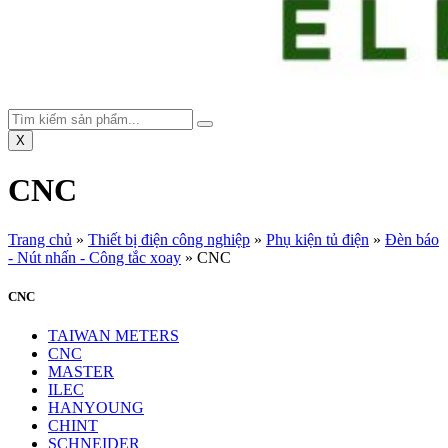
X
CNC
Trang chủ
»
Thiết bị điện công nghiệp
»
Phụ kiện tủ điện
»
Đèn báo
- Nút nhấn - Công tắc xoay
»
CNC
CNC
TAIWAN METERS
CNC
MASTER
ILEC
HANYOUNG
CHINT
SCHNEIDER