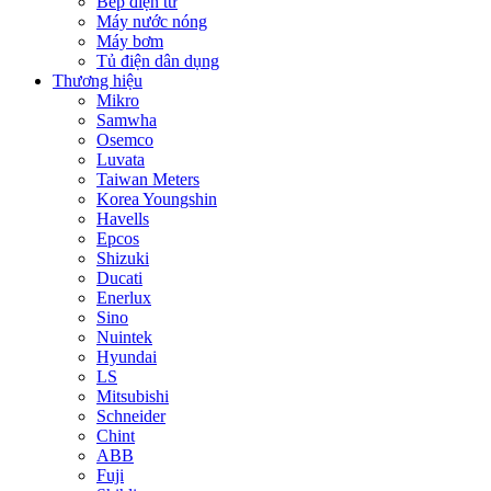
Bếp điện từ
Máy nước nóng
Máy bơm
Tủ điện dân dụng
Thương hiệu
Mikro
Samwha
Osemco
Luvata
Taiwan Meters
Korea Youngshin
Havells
Epcos
Shizuki
Ducati
Enerlux
Sino
Nuintek
Hyundai
LS
Mitsubishi
Schneider
Chint
ABB
Fuji