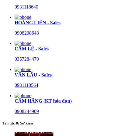
0931118640
HOÀNG LIÊN - Sales
0908298648
CẨM LỆ - Sales
0357284470
VĂN LÂU - Sales
0931118564
CẨM HẰNG (KT hóa đơn)
0908244909
Tin tức & Sự kiện