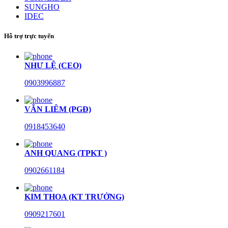
SUNGHO
IDEC
Hỗ trợ trực tuyến
NHƯ LỆ (CEO)
0903996887
VĂN LIÊM (PGĐ)
0918453640
ANH QUANG (TPKT )
0902661184
KIM THOA (KT TRƯỞNG)
0909217601