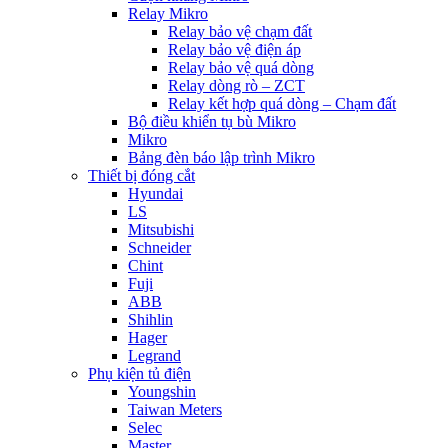
Relay Mikro
Relay bảo vệ chạm đất
Relay bảo vệ điện áp
Relay bảo vệ quá dòng
Relay dòng rò – ZCT
Relay kết hợp quá dòng – Chạm đất
Bộ điều khiển tụ bù Mikro
Mikro
Bảng đèn báo lập trình Mikro
Thiết bị đóng cắt
Hyundai
LS
Mitsubishi
Schneider
Chint
Fuji
ABB
Shihlin
Hager
Legrand
Phụ kiện tủ điện
Youngshin
Taiwan Meters
Selec
Master