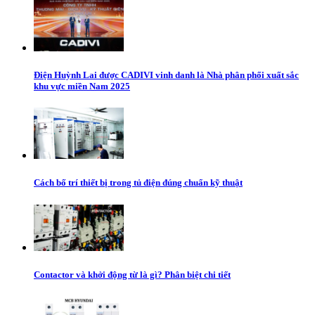
Điện Huỳnh Lai được CADIVI vinh danh là Nhà phân phối xuất sắc
khu vực miền Nam 2025
Cách bố trí thiết bị trong tủ điện đúng chuẩn kỹ thuật
Contactor và khởi động từ là gì? Phân biệt chi tiết