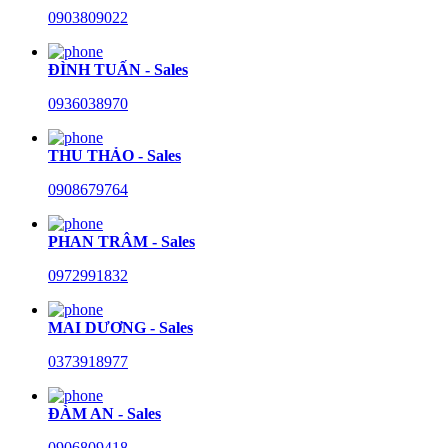
0903809022
ĐÌNH TUẤN - Sales
0936038970
THU THẢO - Sales
0908679764
PHAN TRÂM - Sales
0972991832
MAI DƯƠNG - Sales
0373918977
ĐÀM AN - Sales
0906809418