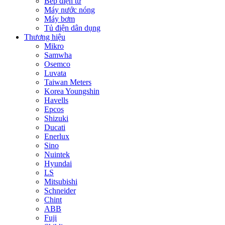
Bếp điện từ
Máy nước nóng
Máy bơm
Tủ điện dân dụng
Thương hiệu
Mikro
Samwha
Osemco
Luvata
Taiwan Meters
Korea Youngshin
Havells
Epcos
Shizuki
Ducati
Enerlux
Sino
Nuintek
Hyundai
LS
Mitsubishi
Schneider
Chint
ABB
Fuji