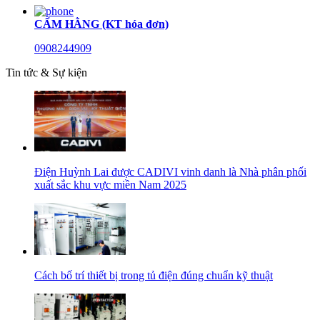
CẨM HẰNG (KT hóa đơn)
0908244909
Tin tức & Sự kiện
Điện Huỳnh Lai được CADIVI vinh danh là Nhà phân phối
xuất sắc khu vực miền Nam 2025
Cách bố trí thiết bị trong tủ điện đúng chuẩn kỹ thuật