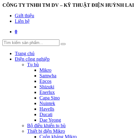
CÔNG TY TNHH TM DV – KỸ THUẬT ĐIỆN HUỲNH LAI
Giới thiệu
Liên hệ
0
Trang chủ
Điện công nghiệp
Tụ bù
Mikro
Samwha
Epcos
Shizuki
Enerlux
Capa Sino
Nuintek
Havells
Ducati
Dae Yeong
Bộ điều khiển tụ bù
Thiết bị điện Mikro
Cuộn kháng Mikro