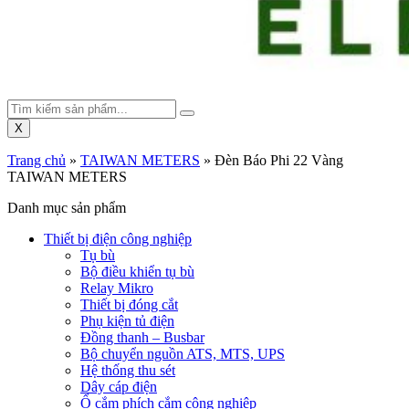
X
Trang chủ
»
TAIWAN METERS
»
Đèn Báo Phi 22 Vàng
TAIWAN METERS
Danh mục sản phẩm
Thiết bị điện công nghiệp
Tụ bù
Bộ điều khiển tụ bù
Relay Mikro
Thiết bị đóng cắt
Phụ kiện tủ điện
Đồng thanh – Busbar
Bộ chuyển nguồn ATS, MTS, UPS
Hệ thống thu sét
Dây cáp điện
Ổ cắm phích cắm công nghiệp