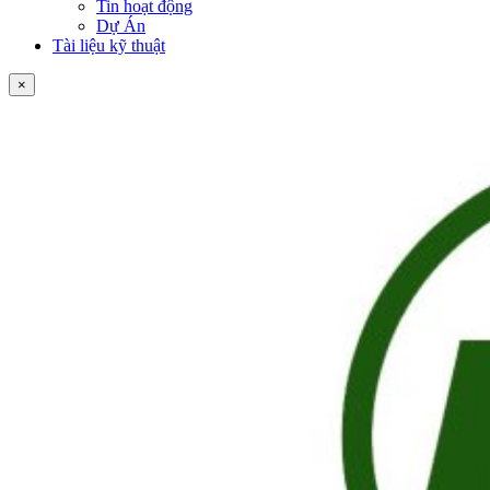
Tin hoạt động
Dự Án
Tài liệu kỹ thuật
×