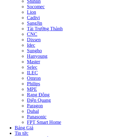
Shihlin
Socomec
Lion
Cadivi
SangJin
Tài Trường Thành
CNC
Dixsen
Idec
Sungho
Hanyoung
Master
Selec
ILEC
Omron
Philips
MPE
Rạng Đông
Điện Quang
Paragon
Duhal
Panasonic
FPT Smart Home
Bảng Giá
Tin tức