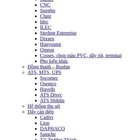
CNC
Sungho
Chint
Idec
ILEC
Sterling Enterprise
Dixsen
Hanyoung
Omron
Cosses, chụp màu PVC, dây rút, terminal
Phụ kiện khác
Đồng thanh – Busbar
ATS, MTS, UPS
Socomec
Osemco
Havells
ATS Divec
ATS Shihlin
Hệ thống thu sét
Dây cáp điện
Cadivi
Lion
DAPHACO
SangJin
Tài Trường Thành