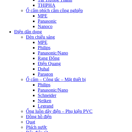
THIPHA
Ổ cắm phích cắm công nghiệp
MPE
Panasonic
Nanoco
Điện dân dụng
Đèn chiếu sáng
MPE
Philips
Panasonic/Nano
Rạng Đông
Điện Quang
Duhal
Paragon
Ổ cắm – Công tắc – Mặt thiết bị
Philips
Panasonic/Nano
Schneider
Neiken
Legrand
Ống luồn dây điện – Phụ kiện PVC
Đồng hồ điện
Quạt
Phích nước