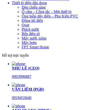
Thiết bị điện dân dụng
Đèn chiếu sáng
Ổ cắm – Công tắc – Mặt thiết bị
Ống luồn dây điện – Phụ Kiện PVC
Đồng hồ điện
Quạt
Phích nước
Bếp điện từ
Máy nước nóng
Máy bơm
FPT Smart Home
Hỗ trợ trực tuyến
NHƯ LỆ (CEO)
0903996887
VĂN LIÊM (PGĐ)
0918453640