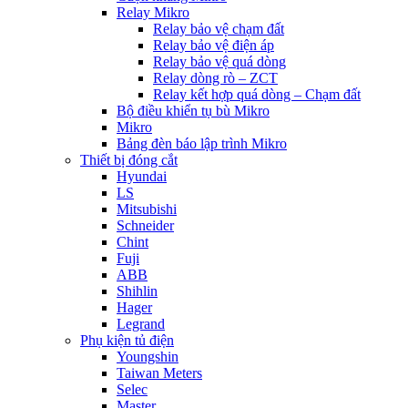
Relay Mikro
Relay bảo vệ chạm đất
Relay bảo vệ điện áp
Relay bảo vệ quá dòng
Relay dòng rò – ZCT
Relay kết hợp quá dòng – Chạm đất
Bộ điều khiển tụ bù Mikro
Mikro
Bảng đèn báo lập trình Mikro
Thiết bị đóng cắt
Hyundai
LS
Mitsubishi
Schneider
Chint
Fuji
ABB
Shihlin
Hager
Legrand
Phụ kiện tủ điện
Youngshin
Taiwan Meters
Selec
Master