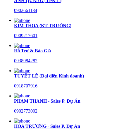
ANH QUANG (TPKT )
0902661184
KIM THOA (KT TRƯỞNG)
0909217601
Hỗ Trợ & Báo Giá
0938984282
TUYẾT LỆ (Đại diện Kinh doanh)
0918707916
PHẠM THANH - Sales P. Dự Án
0902773002
HÒA TRƯỜNG - Sales P. Dự Án