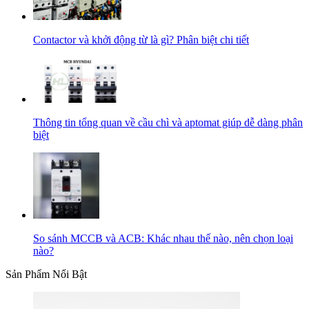
Contactor và khởi động từ là gì? Phân biệt chi tiết
Thông tin tổng quan về cầu chì và aptomat giúp dễ dàng phân
biệt
So sánh MCCB và ACB: Khác nhau thế nào, nên chọn loại
nào?
Sản Phẩm Nổi Bật