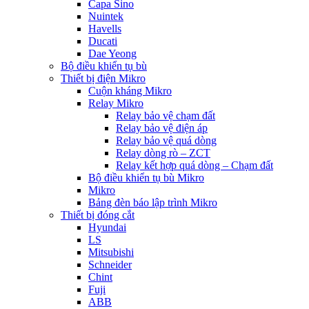
Capa Sino
Nuintek
Havells
Ducati
Dae Yeong
Bộ điều khiển tụ bù
Thiết bị điện Mikro
Cuộn kháng Mikro
Relay Mikro
Relay bảo vệ chạm đất
Relay bảo vệ điện áp
Relay bảo vệ quá dòng
Relay dòng rò – ZCT
Relay kết hợp quá dòng – Chạm đất
Bộ điều khiển tụ bù Mikro
Mikro
Bảng đèn báo lập trình Mikro
Thiết bị đóng cắt
Hyundai
LS
Mitsubishi
Schneider
Chint
Fuji
ABB