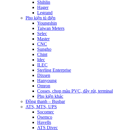
Shihlin
Hager
Legrand
Phụ kiện tủ điện
Youngshin
Taiwan Meters
Selec
Master
CNC
Sungho
Chint
Idec
ILEC
Sterling Enterprise
Dixsen
Hanyoung
Omron
Cosses, chụp màu PVC, dây rút, terminal
Phụ kiện khác
Đồng thanh – Busbar
ATS, MTS, UPS
Socomec
Osemco
Havells
ATS Divec