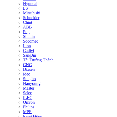
Hyundai
LS
Mitsubishi
Schneider
Chint
ABB
Fuji
Shihlin
Socomec
Lion
Cadivi
SangJin
Tài Trường Thành
CNC
Dixsen
Idec
Sungho
Hanyoung
Master
Selec
ILEC
Omron
Philips
MPE
Rạng Đông