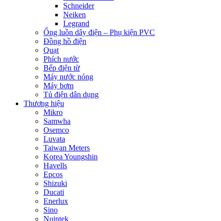
Schneider
Neiken
Legrand
Ống luồn dây điện – Phụ kiện PVC
Đồng hồ điện
Quạt
Phích nước
Bếp điện từ
Máy nước nóng
Máy bơm
Tủ điện dân dụng
Thương hiệu
Mikro
Samwha
Osemco
Luvata
Taiwan Meters
Korea Youngshin
Havells
Epcos
Shizuki
Ducati
Enerlux
Sino
Nuintek