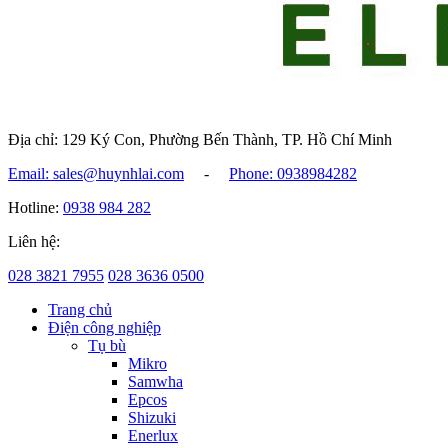
Địa chỉ: 129 Ký Con, Phường Bến Thành, TP. Hồ Chí Minh
Email: sales@huynhlai.com
-
Phone: 0938984282
Hotline:
0938 984 282
Liên hệ:
028 3821 7955
028 3636 0500
Trang chủ
Điện công nghiệp
Tụ bù
Mikro
Samwha
Epcos
Shizuki
Enerlux