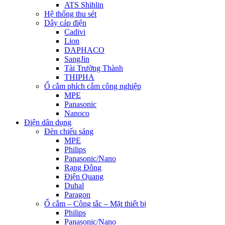
ATS Shihlin
Hệ thống thu sét
Dây cáp điện
Cadivi
Lion
DAPHACO
SangJin
Tài Trường Thành
THIPHA
Ổ cắm phích cắm công nghiệp
MPE
Panasonic
Nanoco
Điện dân dụng
Đèn chiếu sáng
MPE
Philips
Panasonic/Nano
Rạng Đông
Điện Quang
Duhal
Paragon
Ổ cắm – Công tắc – Mặt thiết bị
Philips
Panasonic/Nano