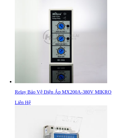
Relay Bảo Vệ Điện Áp MX200A-380V MIKRO
Liên Hệ