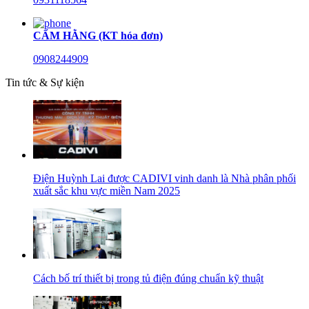
CẨM HẰNG (KT hóa đơn)
0908244909
Tin tức & Sự kiện
Điện Huỳnh Lai được CADIVI vinh danh là Nhà phân phối
xuất sắc khu vực miền Nam 2025
Cách bố trí thiết bị trong tủ điện đúng chuẩn kỹ thuật