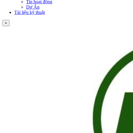
Tin hoạt động
Dự Án
Tài liệu kỹ thuật
×