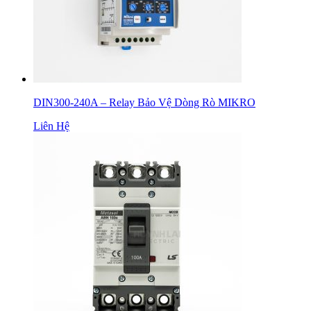
DIN300-240A – Relay Bảo Vệ Dòng Rò MIKRO
Liên Hệ