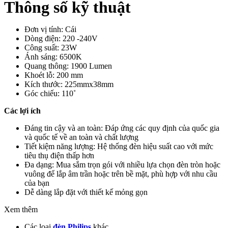
Thông số kỹ thuật
Đơn vị tính: Cái
Dòng điện: 220 -240V
Công suất: 23W
Ánh sáng: 6500K
Quang thông: 1900 Lumen
Khoét lỗ: 200 mm
Kích thước: 225mmx38mm
Góc chiếu: 110˚
Các lợi ích
Đáng tin cậy và an toàn: Đáp ứng các quy định của quốc gia
và quốc tế về an toàn và chất lượng
Tiết kiệm năng lượng: Hệ thống đèn hiệu suất cao với mức
tiêu thụ điện thấp hơn
Đa dạng: Mua sắm trọn gói với nhiều lựa chọn đèn tròn hoặc
vuông để lắp âm trần hoặc trên bề mặt, phù hợp với nhu cầu
của bạn
Dễ dàng lắp đặt với thiết kế mỏng gọn
Xem thêm
Các loại
đèn Philips
khác