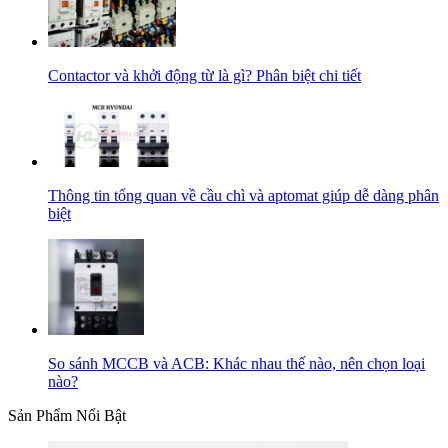
Contactor và khởi động từ là gì? Phân biệt chi tiết
Thông tin tổng quan về cầu chì và aptomat giúp dễ dàng phân
biệt
So sánh MCCB và ACB: Khác nhau thế nào, nên chọn loại
nào?
Sản Phẩm Nổi Bật