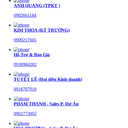
ANH QUANG (TPKT )
0902661184
KIM THOA (KT TRƯỞNG)
0909217601
Hỗ Trợ & Báo Giá
0938984282
TUYẾT LỆ (Đại diện Kinh doanh)
0918707916
PHẠM THANH - Sales P. Dự Án
0902773002