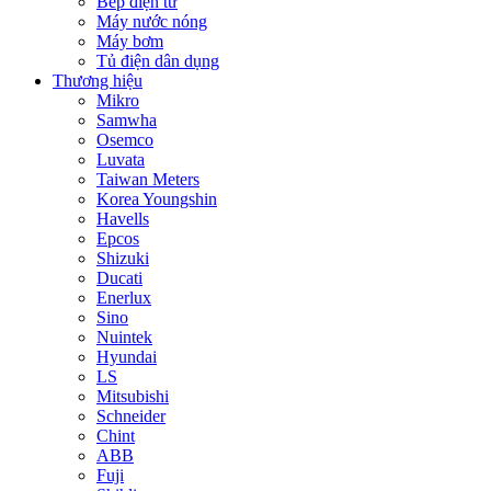
Bếp điện từ
Máy nước nóng
Máy bơm
Tủ điện dân dụng
Thương hiệu
Mikro
Samwha
Osemco
Luvata
Taiwan Meters
Korea Youngshin
Havells
Epcos
Shizuki
Ducati
Enerlux
Sino
Nuintek
Hyundai
LS
Mitsubishi
Schneider
Chint
ABB
Fuji