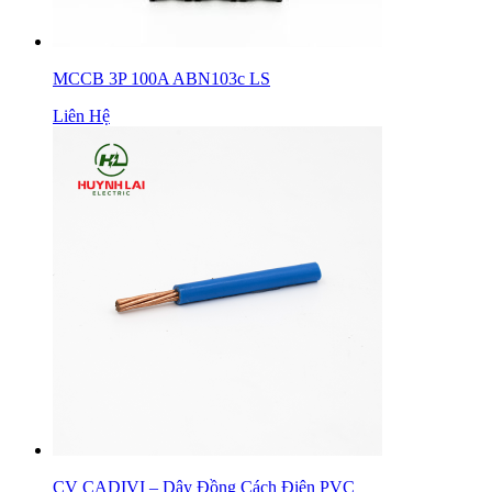
MCCB 3P 100A ABN103c LS
Liên Hệ
CV CADIVI – Dây Đồng Cách Điện PVC