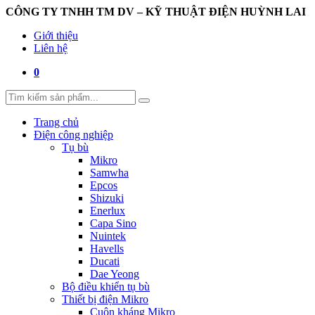
CÔNG TY TNHH TM DV – KỸ THUẬT ĐIỆN HUỲNH LAI
Giới thiệu
Liên hệ
0
Trang chủ
Điện công nghiệp
Tụ bù
Mikro
Samwha
Epcos
Shizuki
Enerlux
Capa Sino
Nuintek
Havells
Ducati
Dae Yeong
Bộ điều khiển tụ bù
Thiết bị điện Mikro
Cuộn kháng Mikro