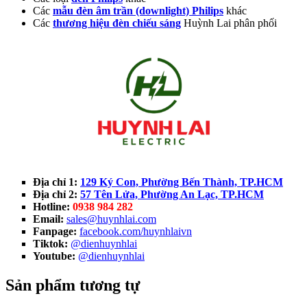
Các
mẫu đèn âm trần (downlight) Philips
khác
Các
thương hiệu đèn chiếu sáng
Huỳnh Lai phân phối
Địa chỉ 1:
129 Ký Con, Phường Bến Thành, TP.HCM
Địa chỉ 2:
57 Tên Lửa, Phường An Lạc, TP.HCM
Hotline:
0938 984 282
Email:
sales@huynhlai.com
Fanpage:
facebook.com/huynhlaivn
Tiktok:
@dienhuynhlai
Youtube:
@dienhuynhlai
Sản phẩm tương tự