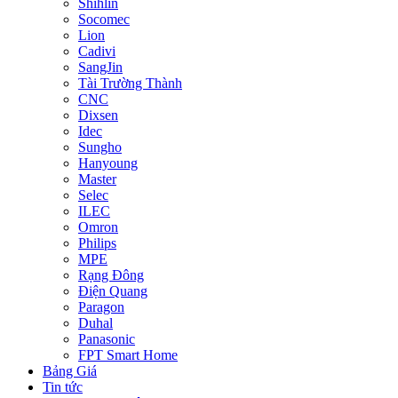
Shihlin
Socomec
Lion
Cadivi
SangJin
Tài Trường Thành
CNC
Dixsen
Idec
Sungho
Hanyoung
Master
Selec
ILEC
Omron
Philips
MPE
Rạng Đông
Điện Quang
Paragon
Duhal
Panasonic
FPT Smart Home
Bảng Giá
Tin tức