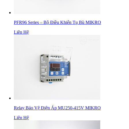
PFR96 Series – Bộ Điều Khiển Tụ Bù MIKRO
Liên Hệ
Relay Bảo Vệ Điện Áp MU250-415V MIKRO
Liên Hệ