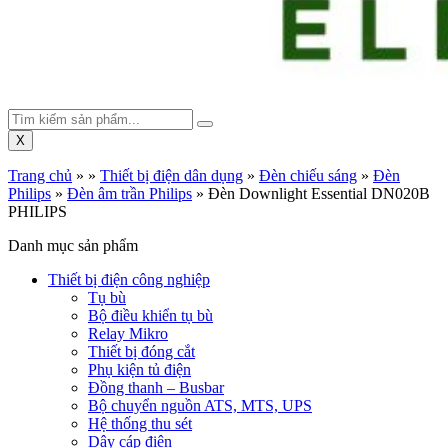
X
Trang chủ
»
»
Thiết bị điện dân dụng
»
Đèn chiếu sáng
»
Đèn
Philips
»
Đèn âm trần Philips
»
Đèn Downlight Essential DN020B
PHILIPS
Danh mục sản phẩm
Thiết bị điện công nghiệp
Tụ bù
Bộ điều khiển tụ bù
Relay Mikro
Thiết bị đóng cắt
Phụ kiện tủ điện
Đồng thanh – Busbar
Bộ chuyển nguồn ATS, MTS, UPS
Hệ thống thu sét
Dây cáp điện