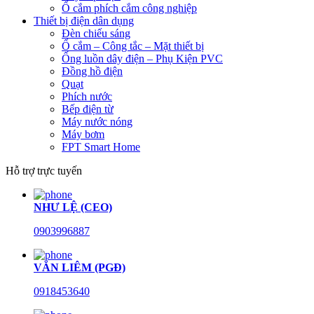
Ổ cắm phích cắm công nghiệp
Thiết bị điện dân dụng
Đèn chiếu sáng
Ổ cắm – Công tắc – Mặt thiết bị
Ống luồn dây điện – Phụ Kiện PVC
Đồng hồ điện
Quạt
Phích nước
Bếp điện từ
Máy nước nóng
Máy bơm
FPT Smart Home
Hỗ trợ trực tuyến
NHƯ LỆ (CEO)
0903996887
VĂN LIÊM (PGĐ)
0918453640