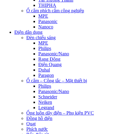
THIPHA
Ổ cắm phích cắm công nghiệp
MPE
Panasonic
Nanoco
Điện dân dụng
Đèn chiếu sáng
MPE
Philips
Panasonic/Nano
Rạng Đông
Điện Quang
Duhal
Paragon
Ổ cắm – Công tắc – Mặt thiết bị
Philips
Panasonic/Nano
Schneider
Neiken
Legrand
Ống luồn dây điện – Phụ kiện PVC
Đồng hồ điện
Quạt
Phích nước