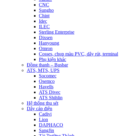
CNC
Sungho
Chint
Idec
ILEC
Sterling Enterprise
Dixsen
Hanyoung
Omron
Cosses, chụp màu PVC, dây rút, terminal
Phụ kiện khác
Đồng thanh – Busbar
ATS, MTS, UPS
Socomec
Osemco
Havells
ATS Divec
ATS Shihlin
Hệ thống thu sét
Dây cáp điện
Cadivi
Lion
DAPHACO
SangJin
Tài Trường Thành