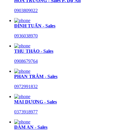
HÒA TRƯỜNG - Sales P. Dự Án
0903809022
ĐÌNH TUẤN - Sales
0936038970
THU THẢO - Sales
0908679764
PHAN TRÂM - Sales
0972991832
MAI DƯƠNG - Sales
0373918977
ĐÀM AN - Sales