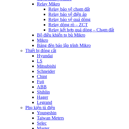
Relay Mikro
Relay bảo vệ chạm đất
Relay bảo vệ điện áp
Relay bảo vệ quá dòng
Relay dòng rò – ZCT
Relay kết hợp quá dòng – Chạm đất
Bộ điều khiển tụ bù Mikro
Mikro
Bảng đèn báo lập trình Mikro
Thiết bị đóng cắt
Hyundai
LS
Mitsubishi
Schneider
Chint
Fuji
ABB
Shihlin
Hager
Legrand
Phụ kiện tủ điện
Youngshin
Taiwan Meters
Selec
Master