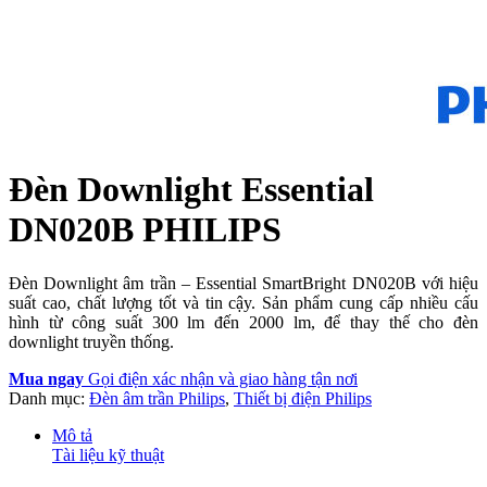
Đèn Downlight Essential
DN020B PHILIPS
Đèn Downlight âm trần – Essential SmartBright DN020B với hiệu
suất cao, chất lượng tốt và tin cậy. Sản phẩm cung cấp nhiều cấu
hình từ công suất 300 lm đến 2000 lm, để thay thế cho đèn
downlight truyền thống.
Mua ngay
Gọi điện xác nhận và giao hàng tận nơi
Danh mục:
Đèn âm trần Philips
,
Thiết bị điện Philips
Mô tả
Tài liệu kỹ thuật