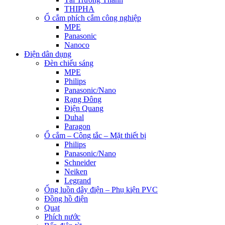
THIPHA
Ổ cắm phích cắm công nghiệp
MPE
Panasonic
Nanoco
Điện dân dụng
Đèn chiếu sáng
MPE
Philips
Panasonic/Nano
Rạng Đông
Điện Quang
Duhal
Paragon
Ổ cắm – Công tắc – Mặt thiết bị
Philips
Panasonic/Nano
Schneider
Neiken
Legrand
Ống luồn dây điện – Phụ kiện PVC
Đồng hồ điện
Quạt
Phích nước