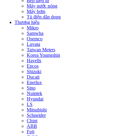
Bếp điện từ
Máy nước nóng
Máy bơm
Tủ điện dân dụng
Thương hiệu
Mikro
Samwha
Osemco
Luvata
Taiwan Meters
Korea Youngshin
Havells
Epcos
Shizuki
Ducati
Enerlux
Sino
Nuintek
Hyundai
LS
Mitsubishi
Schneider
Chint
ABB
Fuji