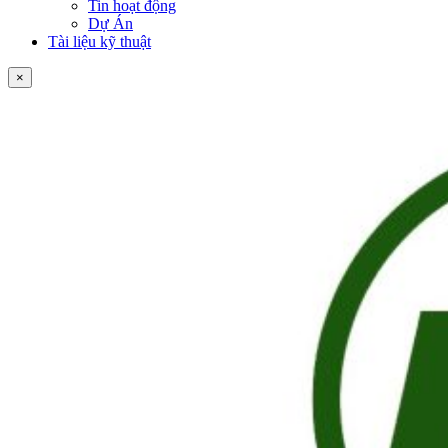
Tin hoạt động
Dự Án
Tài liệu kỹ thuật
×