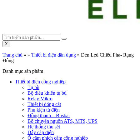
X
Trang chủ
»
»
Thiết bị điện dân dụng
»
Đèn Led Chiếu Pha- Rạng
Đông
Danh mục sản phẩm
Thiết bị điện công nghiệp
Tụ bù
Bộ điều khiển tụ bù
Relay Mikro
Thiết bị đóng cắt
Phụ kiện tủ điện
Đồng thanh – Busbar
Bộ chuyển nguồn ATS, MTS, UPS
Hệ thống thu sét
Dây cáp điện
Ổ cắm phích cắm công nghiệp