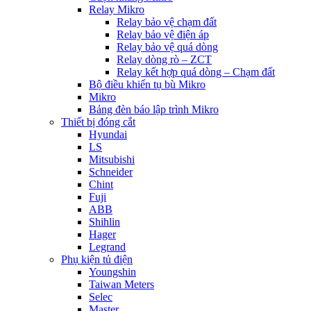
Relay Mikro
Relay bảo vệ chạm đất
Relay bảo vệ điện áp
Relay bảo vệ quá dòng
Relay dòng rò – ZCT
Relay kết hợp quá dòng – Chạm đất
Bộ điều khiển tụ bù Mikro
Mikro
Bảng đèn báo lập trình Mikro
Thiết bị đóng cắt
Hyundai
LS
Mitsubishi
Schneider
Chint
Fuji
ABB
Shihlin
Hager
Legrand
Phụ kiện tủ điện
Youngshin
Taiwan Meters
Selec
Master