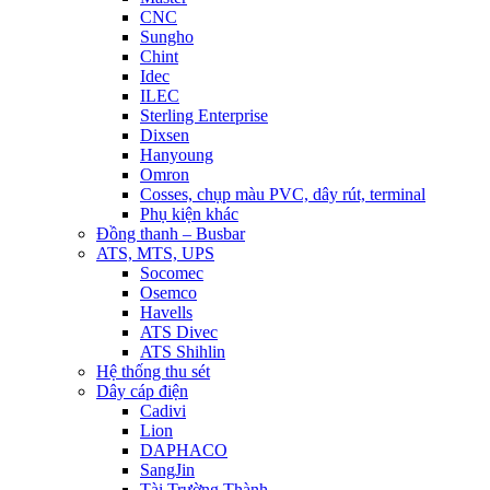
CNC
Sungho
Chint
Idec
ILEC
Sterling Enterprise
Dixsen
Hanyoung
Omron
Cosses, chụp màu PVC, dây rút, terminal
Phụ kiện khác
Đồng thanh – Busbar
ATS, MTS, UPS
Socomec
Osemco
Havells
ATS Divec
ATS Shihlin
Hệ thống thu sét
Dây cáp điện
Cadivi
Lion
DAPHACO
SangJin
Tài Trường Thành