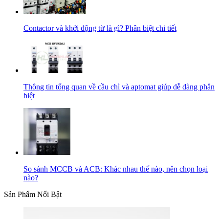
Contactor và khởi động từ là gì? Phân biệt chi tiết
Thông tin tổng quan về cầu chì và aptomat giúp dễ dàng phân
biệt
So sánh MCCB và ACB: Khác nhau thế nào, nên chọn loại
nào?
Sản Phẩm Nổi Bật