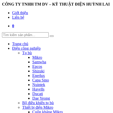
CÔNG TY TNHH TM DV – KỸ THUẬT ĐIỆN HUỲNH LAI
Giới thiệu
Liên hệ
0
Trang chủ
Điện công nghiệp
Tụ bù
Mikro
Samwha
Epcos
Shizuki
Enerlux
Capa Sino
Nuintek
Havells
Ducati
Dae Yeong
Bộ điều khiển tụ bù
Thiết bị điện Mikro
Cuộn kháng Mikro