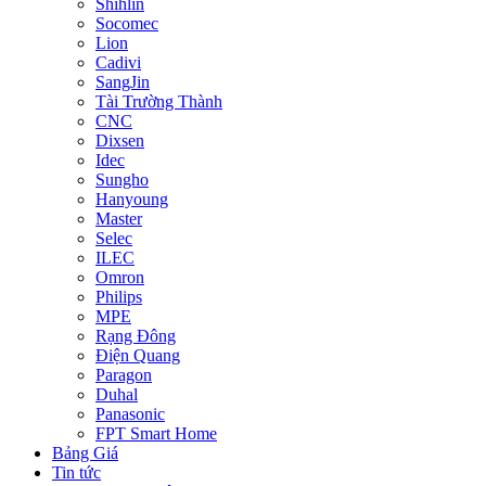
Shihlin
Socomec
Lion
Cadivi
SangJin
Tài Trường Thành
CNC
Dixsen
Idec
Sungho
Hanyoung
Master
Selec
ILEC
Omron
Philips
MPE
Rạng Đông
Điện Quang
Paragon
Duhal
Panasonic
FPT Smart Home
Bảng Giá
Tin tức