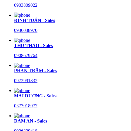
0903809022
ĐÌNH TUẤN - Sales
0936038970
THU THẢO - Sales
0908679764
PHAN TRÂM - Sales
0972991832
MAI DƯƠNG - Sales
0373918977
ĐÀM AN - Sales
0906809418