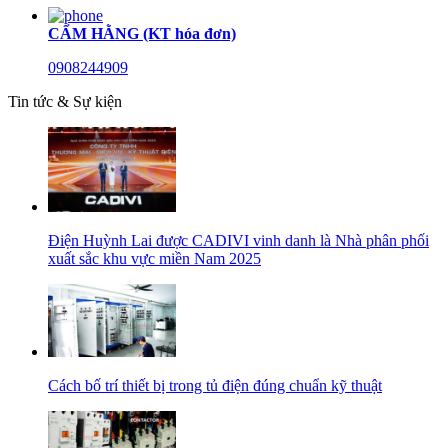
CẨM HẰNG (KT hóa đơn)
0908244909
Tin tức & Sự kiện
Điện Huỳnh Lai được CADIVI vinh danh là Nhà phân phối
xuất sắc khu vực miền Nam 2025
Cách bố trí thiết bị trong tủ điện đúng chuẩn kỹ thuật