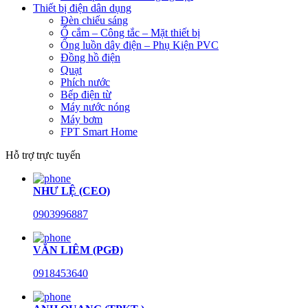
Thiết bị điện dân dụng
Đèn chiếu sáng
Ổ cắm – Công tắc – Mặt thiết bị
Ống luồn dây điện – Phụ Kiện PVC
Đồng hồ điện
Quạt
Phích nước
Bếp điện từ
Máy nước nóng
Máy bơm
FPT Smart Home
Hỗ trợ trực tuyến
NHƯ LỆ (CEO)
0903996887
VĂN LIÊM (PGĐ)
0918453640