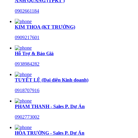
ANH QUANG (TPKT )
0902661184
KIM THOA (KT TRƯỞNG)
0909217601
Hỗ Trợ & Báo Giá
0938984282
TUYẾT LỆ (Đại diện Kinh doanh)
0918707916
PHẠM THANH - Sales P. Dự Án
0902773002
HÒA TRƯỜNG - Sales P. Dự Án