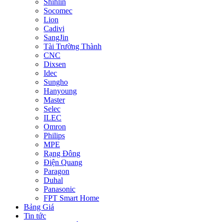
Shihlin
Socomec
Lion
Cadivi
SangJin
Tài Trường Thành
CNC
Dixsen
Idec
Sungho
Hanyoung
Master
Selec
ILEC
Omron
Philips
MPE
Rạng Đông
Điện Quang
Paragon
Duhal
Panasonic
FPT Smart Home
Bảng Giá
Tin tức