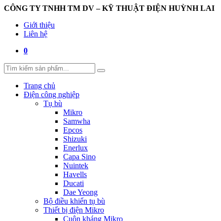
CÔNG TY TNHH TM DV – KỸ THUẬT ĐIỆN HUỲNH LAI
Giới thiệu
Liên hệ
0
Trang chủ
Điện công nghiệp
Tụ bù
Mikro
Samwha
Epcos
Shizuki
Enerlux
Capa Sino
Nuintek
Havells
Ducati
Dae Yeong
Bộ điều khiển tụ bù
Thiết bị điện Mikro
Cuộn kháng Mikro