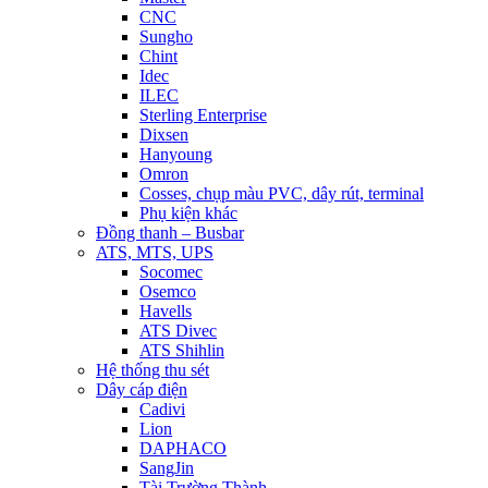
CNC
Sungho
Chint
Idec
ILEC
Sterling Enterprise
Dixsen
Hanyoung
Omron
Cosses, chụp màu PVC, dây rút, terminal
Phụ kiện khác
Đồng thanh – Busbar
ATS, MTS, UPS
Socomec
Osemco
Havells
ATS Divec
ATS Shihlin
Hệ thống thu sét
Dây cáp điện
Cadivi
Lion
DAPHACO
SangJin
Tài Trường Thành