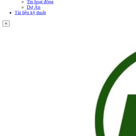
Tin hoạt động
Dự Án
Tài liệu kỹ thuật
×