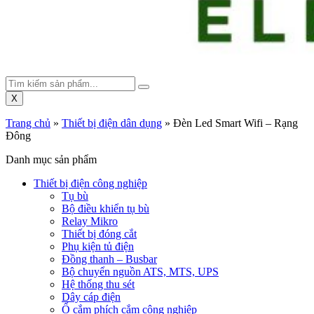
X
Trang chủ
»
Thiết bị điện dân dụng
»
Đèn Led Smart Wifi – Rạng
Đông
Danh mục sản phẩm
Thiết bị điện công nghiệp
Tụ bù
Bộ điều khiển tụ bù
Relay Mikro
Thiết bị đóng cắt
Phụ kiện tủ điện
Đồng thanh – Busbar
Bộ chuyển nguồn ATS, MTS, UPS
Hệ thống thu sét
Dây cáp điện
Ổ cắm phích cắm công nghiệp