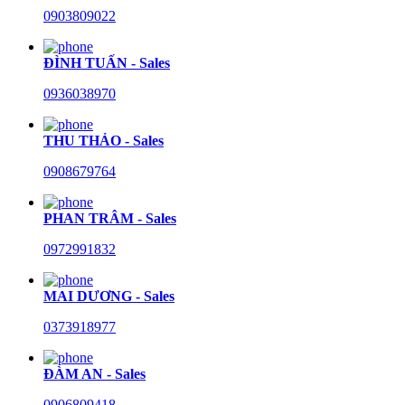
0903809022
ĐÌNH TUẤN - Sales
0936038970
THU THẢO - Sales
0908679764
PHAN TRÂM - Sales
0972991832
MAI DƯƠNG - Sales
0373918977
ĐÀM AN - Sales
0906809418