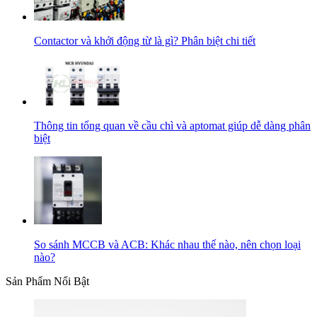
Contactor và khởi động từ là gì? Phân biệt chi tiết
Thông tin tổng quan về cầu chì và aptomat giúp dễ dàng phân
biệt
So sánh MCCB và ACB: Khác nhau thế nào, nên chọn loại
nào?
Sản Phẩm Nổi Bật