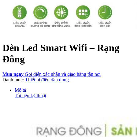
Đèn Led Smart Wifi – Rạng
Đông
Mua ngay
Gọi điện xác nhận và giao hàng tận nơi
Danh mục:
Thiết bị điện dân dụng
Mô tả
Tài liệu kỹ thuật