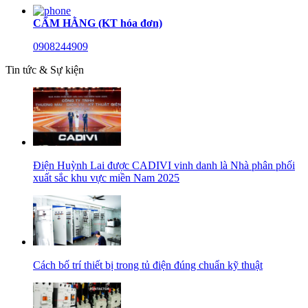
CẨM HẰNG (KT hóa đơn)
0908244909
Tin tức & Sự kiện
Điện Huỳnh Lai được CADIVI vinh danh là Nhà phân phối
xuất sắc khu vực miền Nam 2025
Cách bố trí thiết bị trong tủ điện đúng chuẩn kỹ thuật