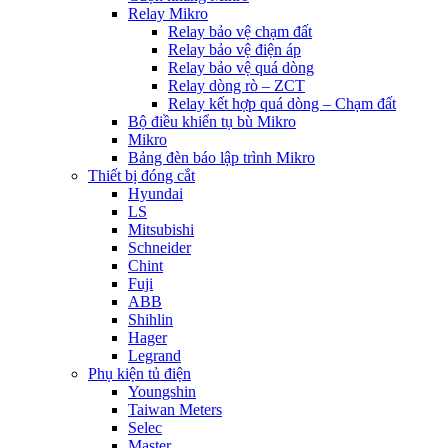
Relay Mikro
Relay bảo vệ chạm đất
Relay bảo vệ điện áp
Relay bảo vệ quá dòng
Relay dòng rò – ZCT
Relay kết hợp quá dòng – Chạm đất
Bộ điều khiển tụ bù Mikro
Mikro
Bảng đèn báo lập trình Mikro
Thiết bị đóng cắt
Hyundai
LS
Mitsubishi
Schneider
Chint
Fuji
ABB
Shihlin
Hager
Legrand
Phụ kiện tủ điện
Youngshin
Taiwan Meters
Selec
Master