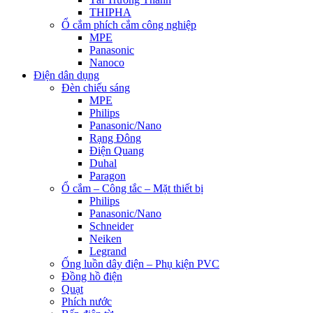
THIPHA
Ổ cắm phích cắm công nghiệp
MPE
Panasonic
Nanoco
Điện dân dụng
Đèn chiếu sáng
MPE
Philips
Panasonic/Nano
Rạng Đông
Điện Quang
Duhal
Paragon
Ổ cắm – Công tắc – Mặt thiết bị
Philips
Panasonic/Nano
Schneider
Neiken
Legrand
Ống luồn dây điện – Phụ kiện PVC
Đồng hồ điện
Quạt
Phích nước