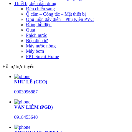
Thiết bị điện dân dụng
Đèn chiếu sáng
Ổ cắm – Công tắc – Mặt thiết bị
Ống luồn dây điện – Phụ Kiện PVC
Đồng hồ điện
Quạt
Phích nước
Bếp điện từ
Máy nước nóng
Máy bơm
FPT Smart Home
Hỗ trợ trực tuyến
NHƯ LỆ (CEO)
0903996887
VĂN LIÊM (PGĐ)
0918453640