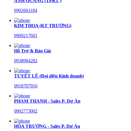
ANH QUANG (TPKT )
0902661184
KIM THOA (KT TRƯỞNG)
0909217601
Hỗ Trợ & Báo Giá
0938984282
TUYẾT LỆ (Đại diện Kinh doanh)
0918707916
PHẠM THANH - Sales P. Dự Án
0902773002
HÒA TRƯỜNG - Sales P. Dự Án