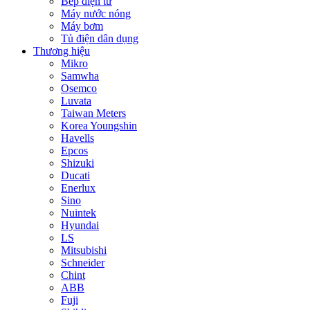
Bếp điện từ
Máy nước nóng
Máy bơm
Tủ điện dân dụng
Thương hiệu
Mikro
Samwha
Osemco
Luvata
Taiwan Meters
Korea Youngshin
Havells
Epcos
Shizuki
Ducati
Enerlux
Sino
Nuintek
Hyundai
LS
Mitsubishi
Schneider
Chint
ABB
Fuji