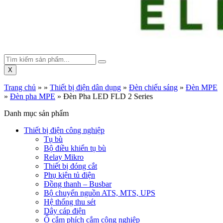
X
Trang chủ
»
»
Thiết bị điện dân dụng
»
Đèn chiếu sáng
»
Đèn MPE
»
Đèn pha MPE
»
Đèn Pha LED FLD 2 Series
Danh mục sản phẩm
Thiết bị điện công nghiệp
Tụ bù
Bộ điều khiển tụ bù
Relay Mikro
Thiết bị đóng cắt
Phụ kiện tủ điện
Đồng thanh – Busbar
Bộ chuyển nguồn ATS, MTS, UPS
Hệ thống thu sét
Dây cáp điện
Ổ cắm phích cắm công nghiệp