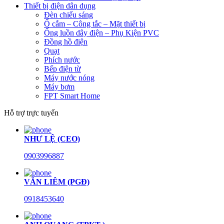
Thiết bị điện dân dụng
Đèn chiếu sáng
Ổ cắm – Công tắc – Mặt thiết bị
Ống luồn dây điện – Phụ Kiện PVC
Đồng hồ điện
Quạt
Phích nước
Bếp điện từ
Máy nước nóng
Máy bơm
FPT Smart Home
Hỗ trợ trực tuyến
NHƯ LỆ (CEO)
0903996887
VĂN LIÊM (PGĐ)
0918453640