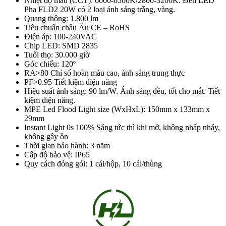
Nhiệt độ màu (CCT): 6000-6500K/2800-3200K. Đèn LED
Pha FLD2 20W có 2 loại ánh sáng trắng, vàng.
Quang thông: 1.800 lm
Tiêu chuẩn châu Âu CE – RoHS
Điện áp: 100-240VAC
Chip LED: SMD 2835
Tuổi thọ: 30.000 giờ
Góc chiếu: 120º
RA>80 Chỉ số hoàn màu cao, ánh sáng trung thực
PF>0.95 Tiết kiệm điện năng
Hiệu suất ánh sáng: 90 lm/W. Ánh sáng đều, tốt cho mắt. Tiết
kiệm điện năng.
MPE Led Flood Light size (WxHxL): 150mm x 133mm x
29mm
Instant Light 0s 100% Sáng tức thì khi mở, không nhấp nháy,
không gây ồn
Thời gian bảo hành: 3 năm
Cấp độ bảo vệ: IP65
Quy cách đóng gói: 1 cái/hộp, 10 cái/thùng