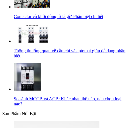
Contactor và khởi động từ là gì? Phân biệt chi tiết
Thông tin tổng quan về cầu chì và aptomat giúp dễ dàng phân
biệt
So sánh MCCB và ACB: Khác nhau thế nào, nên chọn loại
nào?
Sản Phẩm Nổi Bật