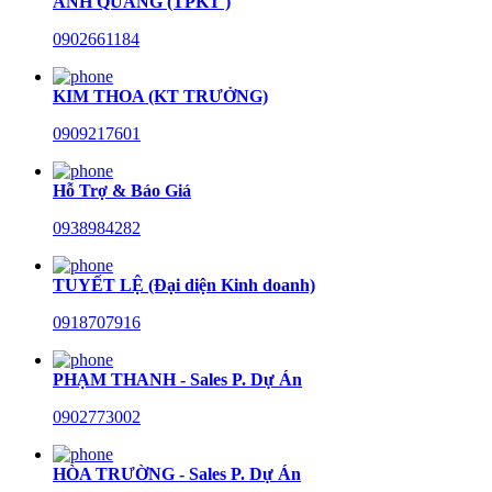
ANH QUANG (TPKT )
0902661184
KIM THOA (KT TRƯỞNG)
0909217601
Hỗ Trợ & Báo Giá
0938984282
TUYẾT LỆ (Đại diện Kinh doanh)
0918707916
PHẠM THANH - Sales P. Dự Án
0902773002
HÒA TRƯỜNG - Sales P. Dự Án