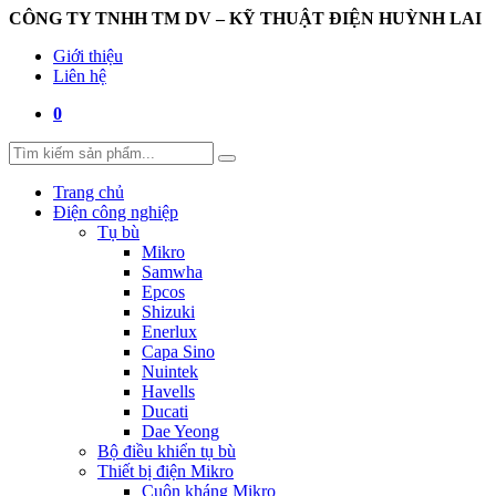
CÔNG TY TNHH TM DV – KỸ THUẬT ĐIỆN HUỲNH LAI
Giới thiệu
Liên hệ
0
Trang chủ
Điện công nghiệp
Tụ bù
Mikro
Samwha
Epcos
Shizuki
Enerlux
Capa Sino
Nuintek
Havells
Ducati
Dae Yeong
Bộ điều khiển tụ bù
Thiết bị điện Mikro
Cuộn kháng Mikro