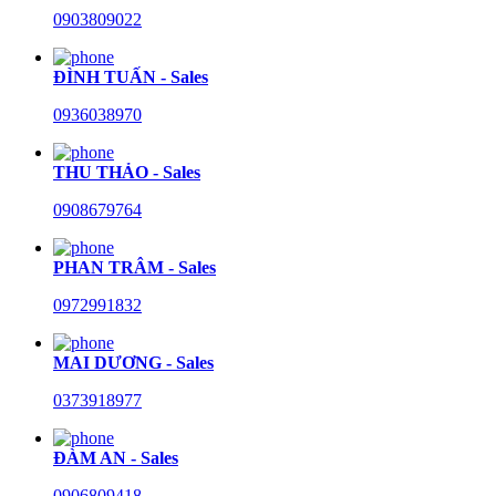
0903809022
ĐÌNH TUẤN - Sales
0936038970
THU THẢO - Sales
0908679764
PHAN TRÂM - Sales
0972991832
MAI DƯƠNG - Sales
0373918977
ĐÀM AN - Sales
0906809418