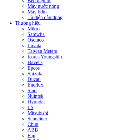
Bếp điện từ
Máy nước nóng
Máy bơm
Tủ điện dân dụng
Thương hiệu
Mikro
Samwha
Osemco
Luvata
Taiwan Meters
Korea Youngshin
Havells
Epcos
Shizuki
Ducati
Enerlux
Sino
Nuintek
Hyundai
LS
Mitsubishi
Schneider
Chint
ABB
Fuji