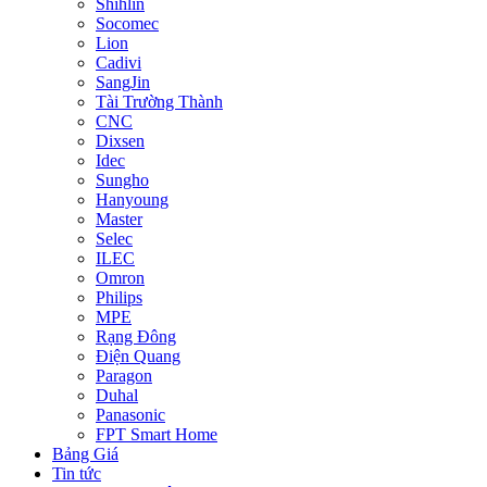
Shihlin
Socomec
Lion
Cadivi
SangJin
Tài Trường Thành
CNC
Dixsen
Idec
Sungho
Hanyoung
Master
Selec
ILEC
Omron
Philips
MPE
Rạng Đông
Điện Quang
Paragon
Duhal
Panasonic
FPT Smart Home
Bảng Giá
Tin tức