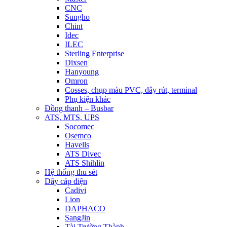
CNC
Sungho
Chint
Idec
ILEC
Sterling Enterprise
Dixsen
Hanyoung
Omron
Cosses, chụp màu PVC, dây rút, terminal
Phụ kiện khác
Đồng thanh – Busbar
ATS, MTS, UPS
Socomec
Osemco
Havells
ATS Divec
ATS Shihlin
Hệ thống thu sét
Dây cáp điện
Cadivi
Lion
DAPHACO
SangJin
Tài Trường Thành