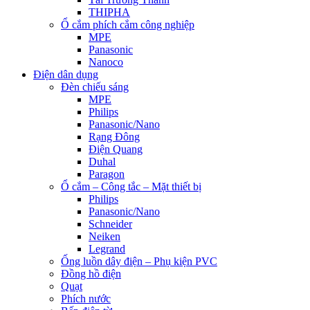
THIPHA
Ổ cắm phích cắm công nghiệp
MPE
Panasonic
Nanoco
Điện dân dụng
Đèn chiếu sáng
MPE
Philips
Panasonic/Nano
Rạng Đông
Điện Quang
Duhal
Paragon
Ổ cắm – Công tắc – Mặt thiết bị
Philips
Panasonic/Nano
Schneider
Neiken
Legrand
Ống luồn dây điện – Phụ kiện PVC
Đồng hồ điện
Quạt
Phích nước