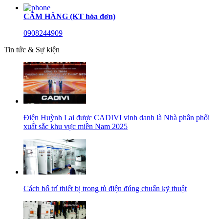
CẨM HẰNG (KT hóa đơn)
0908244909
Tin tức & Sự kiện
Điện Huỳnh Lai được CADIVI vinh danh là Nhà phân phối
xuất sắc khu vực miền Nam 2025
Cách bố trí thiết bị trong tủ điện đúng chuẩn kỹ thuật