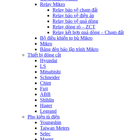
Relay Mikro
Relay bảo vệ chạm đất
Relay bảo vệ điện áp
Relay bảo vệ quá dòng
Relay dòng rò – ZCT
Relay kết hợp quá dòng – Chạm đất
Bộ điều khiển tụ bù Mikro
Mikro
Bảng đèn báo lập trình Mikro
Thiết bị đóng cắt
Hyundai
LS
Mitsubishi
Schneider
Chint
Fuji
ABB
Shihlin
Hager
Legrand
Phụ kiện tủ điện
Youngshin
Taiwan Meters
Selec
Master