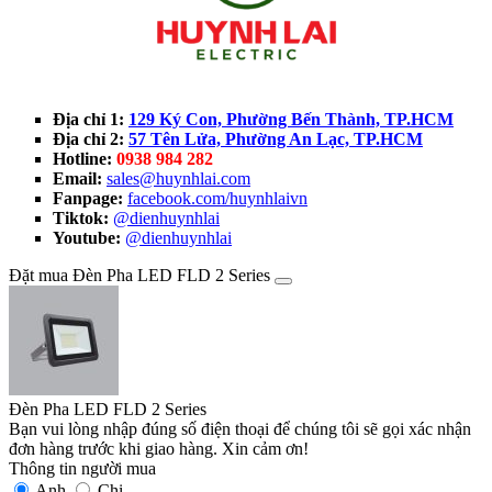
Địa chỉ 1:
129 Ký Con, Phường Bến Thành, TP.HCM
Địa chỉ 2:
57 Tên Lửa, Phường An Lạc, TP.HCM
Hotline:
0938 984 282
Email:
sales@huynhlai.com
Fanpage:
facebook.com/huynhlaivn
Tiktok:
@dienhuynhlai
Youtube:
@dienhuynhlai
Đặt mua Đèn Pha LED FLD 2 Series
Đèn Pha LED FLD 2 Series
Bạn vui lòng nhập đúng số điện thoại để chúng tôi sẽ gọi xác nhận
đơn hàng trước khi giao hàng. Xin cảm ơn!
Thông tin người mua
Anh
Chị