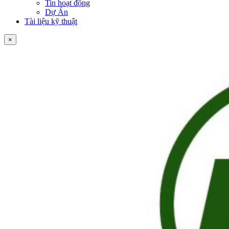
Tin hoạt động
Dự Án
Tài liệu kỹ thuật
×