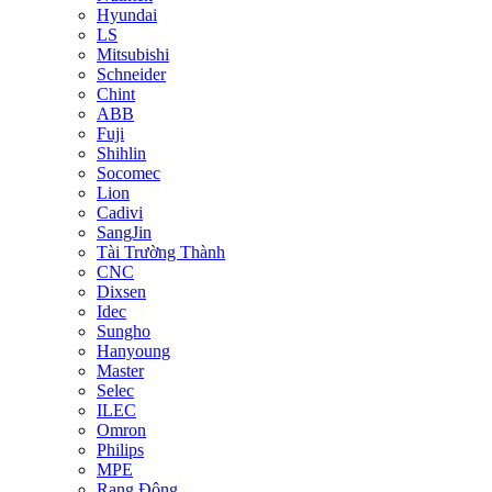
Hyundai
LS
Mitsubishi
Schneider
Chint
ABB
Fuji
Shihlin
Socomec
Lion
Cadivi
SangJin
Tài Trường Thành
CNC
Dixsen
Idec
Sungho
Hanyoung
Master
Selec
ILEC
Omron
Philips
MPE
Rạng Đông