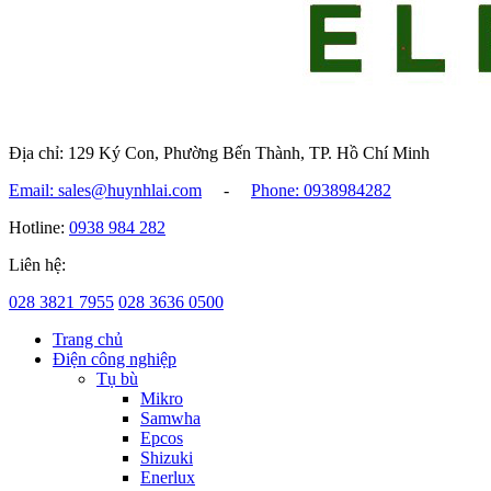
Địa chỉ: 129 Ký Con, Phường Bến Thành, TP. Hồ Chí Minh
Email: sales@huynhlai.com
-
Phone: 0938984282
Hotline:
0938 984 282
Liên hệ:
028 3821 7955
028 3636 0500
Trang chủ
Điện công nghiệp
Tụ bù
Mikro
Samwha
Epcos
Shizuki
Enerlux