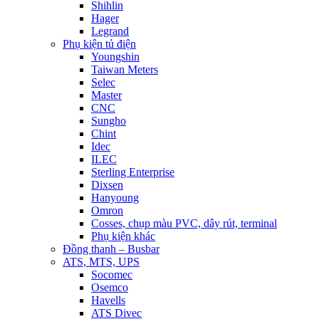
Shihlin
Hager
Legrand
Phụ kiện tủ điện
Youngshin
Taiwan Meters
Selec
Master
CNC
Sungho
Chint
Idec
ILEC
Sterling Enterprise
Dixsen
Hanyoung
Omron
Cosses, chụp màu PVC, dây rút, terminal
Phụ kiện khác
Đồng thanh – Busbar
ATS, MTS, UPS
Socomec
Osemco
Havells
ATS Divec