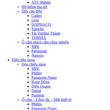
ATS Shihlin
Hệ thống thu sét
Dây cáp điện
Cadivi
Lion
DAPHACO
SangJin
Tài Trường Thành
THIPHA
Ổ cắm phích cắm công nghiệp
MPE
Panasonic
Nanoco
Điện dân dụng
Đèn chiếu sáng
MPE
Philips
Panasonic/Nano
Rạng Đông
Điện Quang
Duhal
Paragon
Ổ cắm – Công tắc – Mặt thiết bị
Philips
Panasonic/Nano