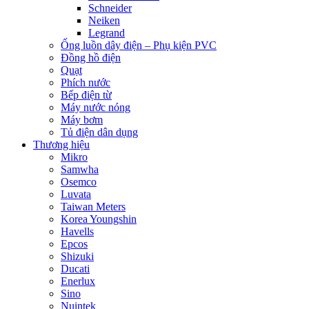
Schneider
Neiken
Legrand
Ống luồn dây điện – Phụ kiện PVC
Đồng hồ điện
Quạt
Phích nước
Bếp điện từ
Máy nước nóng
Máy bơm
Tủ điện dân dụng
Thương hiệu
Mikro
Samwha
Osemco
Luvata
Taiwan Meters
Korea Youngshin
Havells
Epcos
Shizuki
Ducati
Enerlux
Sino
Nuintek