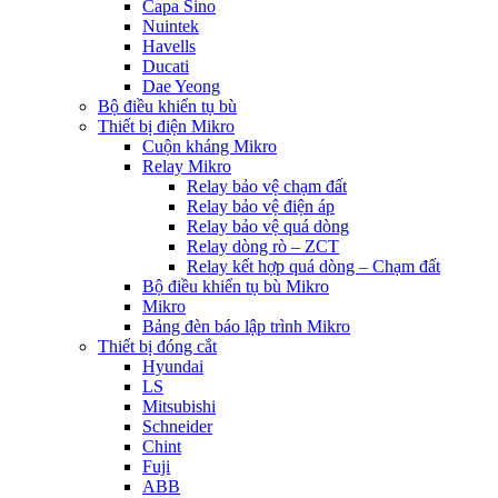
Capa Sino
Nuintek
Havells
Ducati
Dae Yeong
Bộ điều khiển tụ bù
Thiết bị điện Mikro
Cuộn kháng Mikro
Relay Mikro
Relay bảo vệ chạm đất
Relay bảo vệ điện áp
Relay bảo vệ quá dòng
Relay dòng rò – ZCT
Relay kết hợp quá dòng – Chạm đất
Bộ điều khiển tụ bù Mikro
Mikro
Bảng đèn báo lập trình Mikro
Thiết bị đóng cắt
Hyundai
LS
Mitsubishi
Schneider
Chint
Fuji
ABB