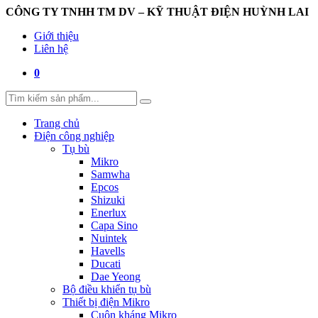
CÔNG TY TNHH TM DV – KỸ THUẬT ĐIỆN HUỲNH LAI
Giới thiệu
Liên hệ
0
Trang chủ
Điện công nghiệp
Tụ bù
Mikro
Samwha
Epcos
Shizuki
Enerlux
Capa Sino
Nuintek
Havells
Ducati
Dae Yeong
Bộ điều khiển tụ bù
Thiết bị điện Mikro
Cuộn kháng Mikro