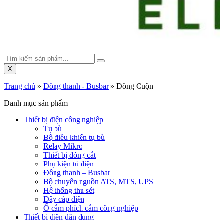
X
Trang chủ
»
Đồng thanh - Busbar
»
Đồng Cuộn
Danh mục sản phẩm
Thiết bị điện công nghiệp
Tụ bù
Bộ điều khiển tụ bù
Relay Mikro
Thiết bị đóng cắt
Phụ kiện tủ điện
Đồng thanh – Busbar
Bộ chuyển nguồn ATS, MTS, UPS
Hệ thống thu sét
Dây cáp điện
Ổ cắm phích cắm công nghiệp
Thiết bị điện dân dụng