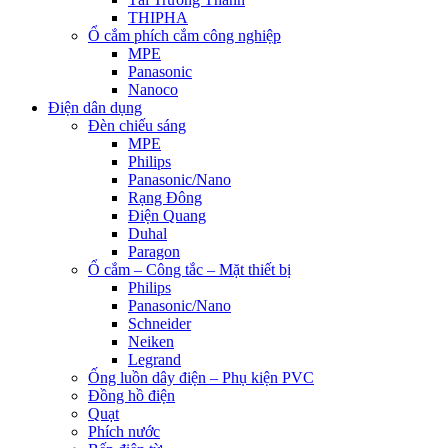
THIPHA
Ổ cắm phích cắm công nghiệp
MPE
Panasonic
Nanoco
Điện dân dụng
Đèn chiếu sáng
MPE
Philips
Panasonic/Nano
Rạng Đông
Điện Quang
Duhal
Paragon
Ổ cắm – Công tắc – Mặt thiết bị
Philips
Panasonic/Nano
Schneider
Neiken
Legrand
Ống luồn dây điện – Phụ kiện PVC
Đồng hồ điện
Quạt
Phích nước