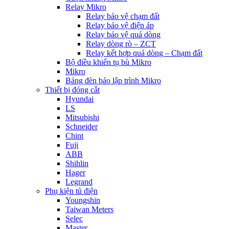
Relay Mikro
Relay bảo vệ chạm đất
Relay bảo vệ điện áp
Relay bảo vệ quá dòng
Relay dòng rò – ZCT
Relay kết hợp quá dòng – Chạm đất
Bộ điều khiển tụ bù Mikro
Mikro
Bảng đèn báo lập trình Mikro
Thiết bị đóng cắt
Hyundai
LS
Mitsubishi
Schneider
Chint
Fuji
ABB
Shihlin
Hager
Legrand
Phụ kiện tủ điện
Youngshin
Taiwan Meters
Selec
Master