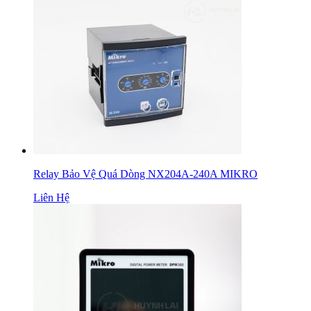
Relay Bảo Vệ Quá Dòng NX204A-240A MIKRO
Liên Hệ