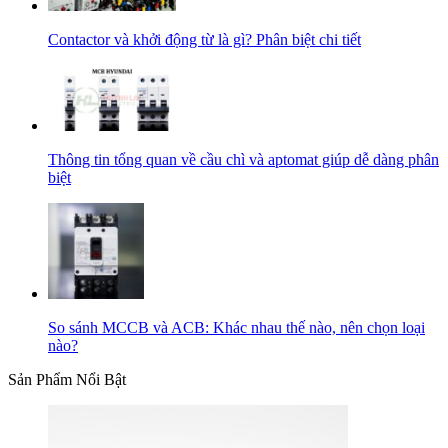
Contactor và khởi động từ là gì? Phân biệt chi tiết
Thông tin tổng quan về cầu chì và aptomat giúp dễ dàng phân
biệt
So sánh MCCB và ACB: Khác nhau thế nào, nên chọn loại
nào?
Sản Phẩm Nổi Bật