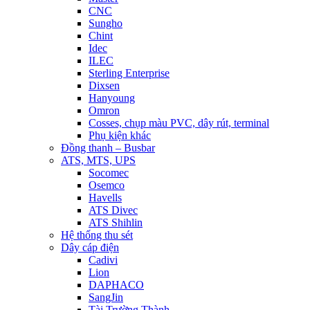
CNC
Sungho
Chint
Idec
ILEC
Sterling Enterprise
Dixsen
Hanyoung
Omron
Cosses, chụp màu PVC, dây rút, terminal
Phụ kiện khác
Đồng thanh – Busbar
ATS, MTS, UPS
Socomec
Osemco
Havells
ATS Divec
ATS Shihlin
Hệ thống thu sét
Dây cáp điện
Cadivi
Lion
DAPHACO
SangJin
Tài Trường Thành