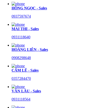
HỒNG NGỌC - Sales
0937597674
MAI THI - Sales
0931118640
HOÀNG LIÊN - Sales
0908298648
CẨM LỆ - Sales
0357284470
VĂN LÂU - Sales
0931118564