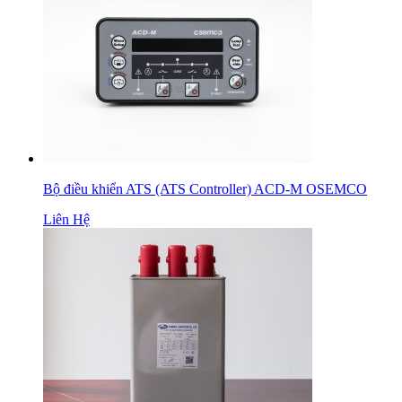
Bộ điều khiển ATS (ATS Controller) ACD-M OSEMCO
Liên Hệ