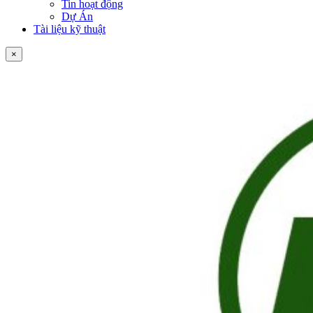
Tin hoạt động
Dự Án
Tài liệu kỹ thuật
×