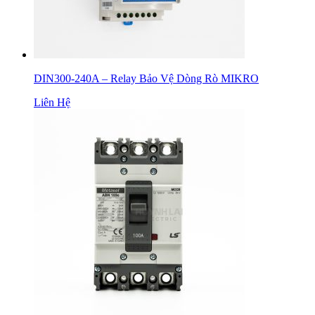
DIN300-240A – Relay Bảo Vệ Dòng Rò MIKRO
Liên Hệ