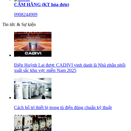
CẨM HẰNG (KT hóa đơn)
0908244909
Tin tức & Sự kiện
Điện Huỳnh Lai được CADIVI vinh danh là Nhà phân phối
xuất sắc khu vực miền Nam 2025
Cách bố trí thiết bị trong tủ điện đúng chuẩn kỹ thuật