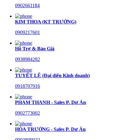
0902661184
KIM THOA (KT TRƯỞNG)
0909217601
Hỗ Trợ & Báo Giá
0938984282
TUYẾT LỆ (Đại diện Kinh doanh)
0918707916
PHẠM THANH - Sales P. Dự Án
0902773002
HÒA TRƯỜNG - Sales P. Dự Án
0903809022