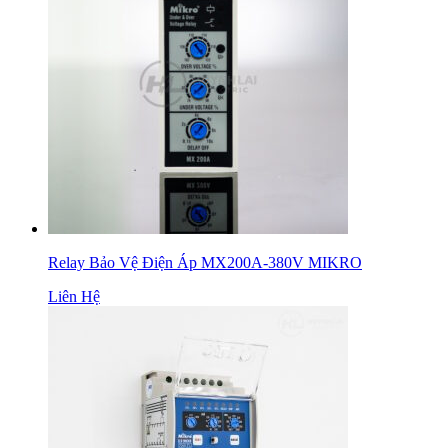
Relay Bảo Vệ Điện Áp MX200A-380V MIKRO
Liên Hệ