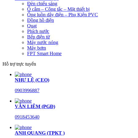
Đèn chiếu sáng
Ổ cắm – Công tắc – Mặt thiết bị
Ống luồn dây điện – Phụ Kiện PVC
Đồng hồ điện
Quạt
Phích nước
Bếp điện từ
Máy nước nóng
Máy bơm
FPT Smart Home
Hỗ trợ trực tuyến
NHƯ LỆ (CEO)
0903996887
VĂN LIÊM (PGĐ)
0918453640
ANH QUANG (TPKT )