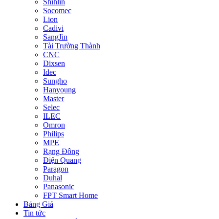
Shihlin
Socomec
Lion
Cadivi
SangJin
Tài Trường Thành
CNC
Dixsen
Idec
Sungho
Hanyoung
Master
Selec
ILEC
Omron
Philips
MPE
Rạng Đông
Điện Quang
Paragon
Duhal
Panasonic
FPT Smart Home
Bảng Giá
Tin tức