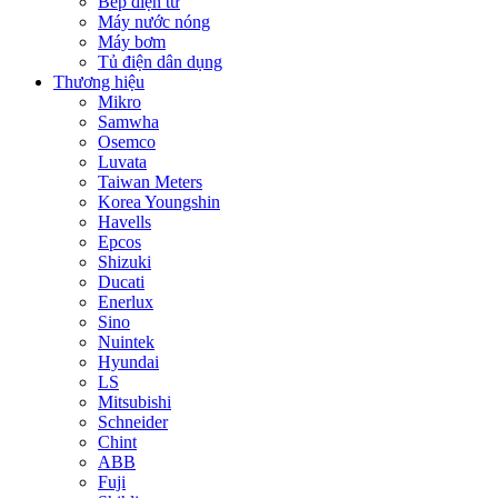
Bếp điện từ
Máy nước nóng
Máy bơm
Tủ điện dân dụng
Thương hiệu
Mikro
Samwha
Osemco
Luvata
Taiwan Meters
Korea Youngshin
Havells
Epcos
Shizuki
Ducati
Enerlux
Sino
Nuintek
Hyundai
LS
Mitsubishi
Schneider
Chint
ABB
Fuji