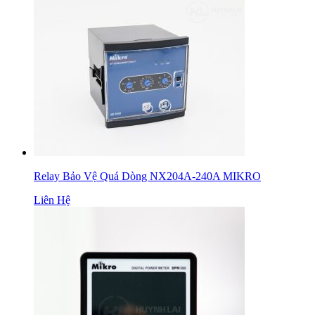
Relay Bảo Vệ Quá Dòng NX204A-240A MIKRO
Liên Hệ