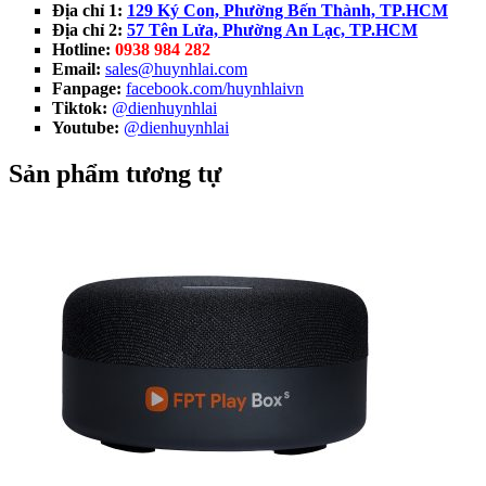
Địa chỉ 1:
129 Ký Con, Phường Bến Thành, TP.HCM
Địa chỉ 2:
57 Tên Lửa, Phường An Lạc, TP.HCM
Hotline:
0938 984 282
Email:
sales@huynhlai.com
Fanpage:
facebook.com/huynhlaivn
Tiktok:
@dienhuynhlai
Youtube:
@dienhuynhlai
Sản phẩm tương tự