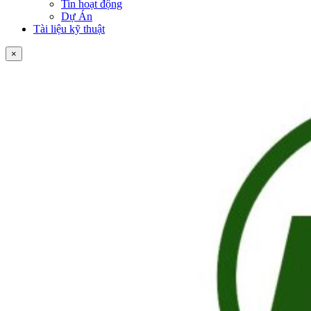
Tin hoạt động
Dự Án
Tài liệu kỹ thuật
×