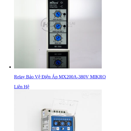
Relay Bảo Vệ Điện Áp MX200A-380V MIKRO
Liên Hệ