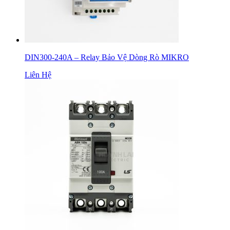
DIN300-240A – Relay Bảo Vệ Dòng Rò MIKRO
Liên Hệ