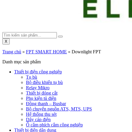
X
Trang chủ
»
FPT SMART HOME
»
Downlight FPT
Danh mục sản phẩm
Thiết bị điện công nghiệp
Tụ bù
Bộ điều khiển tụ bù
Relay Mikro
Thiết bị đóng cắt
Phụ kiện tủ điện
Đồng thanh – Busbar
Bộ chuyển nguồn ATS, MTS, UPS
Hệ thống thu sét
Dây cáp điện
Ổ cắm phích cắm công nghiệp
Thiết bị điện dân dụng