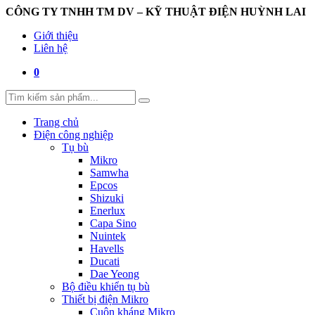
CÔNG TY TNHH TM DV – KỸ THUẬT ĐIỆN HUỲNH LAI
Giới thiệu
Liên hệ
0
Trang chủ
Điện công nghiệp
Tụ bù
Mikro
Samwha
Epcos
Shizuki
Enerlux
Capa Sino
Nuintek
Havells
Ducati
Dae Yeong
Bộ điều khiển tụ bù
Thiết bị điện Mikro
Cuộn kháng Mikro