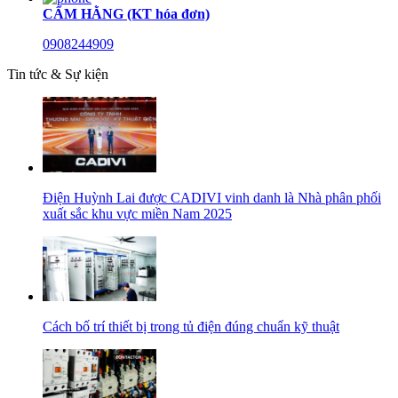
CẨM HẰNG (KT hóa đơn)
0908244909
Tin tức & Sự kiện
Điện Huỳnh Lai được CADIVI vinh danh là Nhà phân phối
xuất sắc khu vực miền Nam 2025
Cách bố trí thiết bị trong tủ điện đúng chuẩn kỹ thuật