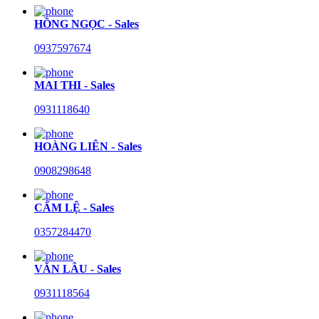
HỒNG NGỌC - Sales
0937597674
MAI THI - Sales
0931118640
HOÀNG LIÊN - Sales
0908298648
CẨM LỆ - Sales
0357284470
VĂN LÂU - Sales
0931118564