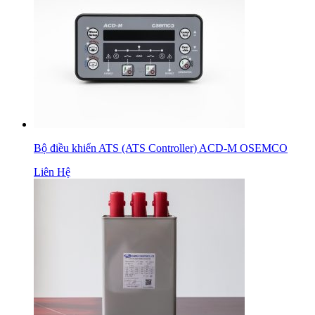
Bộ điều khiển ATS (ATS Controller) ACD-M OSEMCO
Liên Hệ