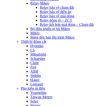
Relay Mikro
Relay bảo vệ chạm đất
Relay bảo vệ điện áp
Relay bảo vệ quá dòng
Relay dòng rò – ZCT
Relay kết hợp quá dòng – Chạm đất
Bộ điều khiển tụ bù Mikro
Mikro
Bảng đèn báo lập trình Mikro
Thiết bị đóng cắt
Hyundai
LS
Mitsubishi
Schneider
Chint
Fuji
ABB
Shihlin
Hager
Legrand
Phụ kiện tủ điện
Youngshin
Taiwan Meters
Selec
Master