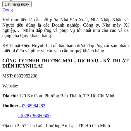
Đặt hàng ngay
Đóng
Với mục tiêu là cầu nối giữa Nhà Sản Xuất, Nhà Nhập Khẩu và
Người tiêu dùng là các Doanh nghiệp, Công ty, Nhà máy, Xí
nghiệp,… Nhằm đáp ứng và phục vụ tốt nhất nhu cầu cao và đa
dạng của Quý khách hàng.
Kỹ Thuật Điện Huỳnh Lai rất hân hạnh được đáp ứng các sản phẩm
thiết bị điện và phục vụ các yêu cầu từ quý khách hàng.
CÔNG TY TNHH THƯƠNG MẠI – DỊCH VỤ – KỸ THUẬT
ĐIỆN HUỲNH LAI
MST: 0302952238
Website:
huynhlai.vn
Địa chỉ:
129 Ký Con, Phường Bến Thành, TP. Hồ Chí Minh
Hotline:
-
0938984282
- (028) 36360500
Địa chỉ 2: 57 Tên Lửa, Phường An Lạc, TP. Hồ Chí Minh