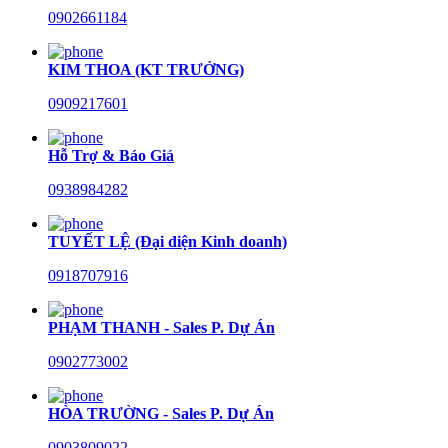
0902661184
KIM THOA (KT TRƯỞNG)
0909217601
Hỗ Trợ & Báo Giá
0938984282
TUYẾT LỆ (Đại diện Kinh doanh)
0918707916
PHẠM THANH - Sales P. Dự Án
0902773002
HÒA TRƯỜNG - Sales P. Dự Án
0903809022