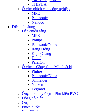
THIPHA
Ổ cắm phích cắm công nghiệp
MPE
Panasonic
Nanoco
Điện dân dụng
Đèn chiếu sáng
MPE
Philips
Panasonic/Nano
Rạng Đông
Điện Quang
Duhal
Paragon
Ổ cắm – Công tắc – Mặt thiết bị
Philips
Panasonic/Nano
Schneider
Neiken
Legrand
Ống luồn dây điện – Phụ kiện PVC
Đồng hồ điện
Quạt
Phích nước