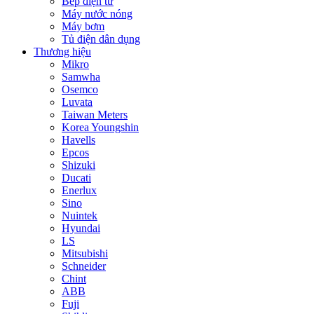
Bếp điện từ
Máy nước nóng
Máy bơm
Tủ điện dân dụng
Thương hiệu
Mikro
Samwha
Osemco
Luvata
Taiwan Meters
Korea Youngshin
Havells
Epcos
Shizuki
Ducati
Enerlux
Sino
Nuintek
Hyundai
LS
Mitsubishi
Schneider
Chint
ABB
Fuji