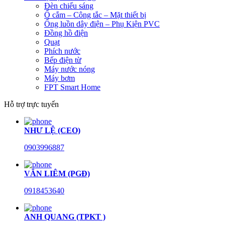
Đèn chiếu sáng
Ổ cắm – Công tắc – Mặt thiết bị
Ống luồn dây điện – Phụ Kiện PVC
Đồng hồ điện
Quạt
Phích nước
Bếp điện từ
Máy nước nóng
Máy bơm
FPT Smart Home
Hỗ trợ trực tuyến
NHƯ LỆ (CEO)
0903996887
VĂN LIÊM (PGĐ)
0918453640
ANH QUANG (TPKT )