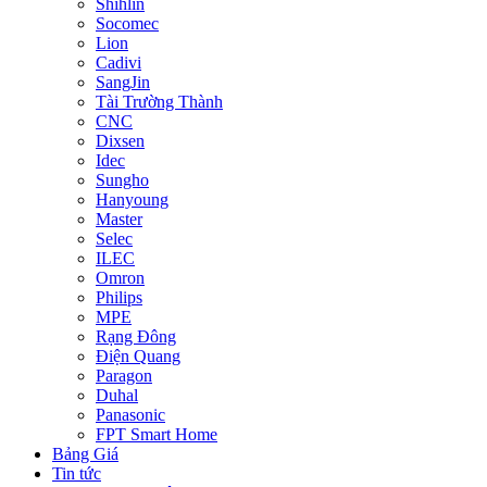
Shihlin
Socomec
Lion
Cadivi
SangJin
Tài Trường Thành
CNC
Dixsen
Idec
Sungho
Hanyoung
Master
Selec
ILEC
Omron
Philips
MPE
Rạng Đông
Điện Quang
Paragon
Duhal
Panasonic
FPT Smart Home
Bảng Giá
Tin tức