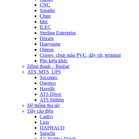
CNC
Sungho
Chint
Idec
ILEC
Sterling Enterprise
Dixsen
Hanyoung
Omron
Cosses, chụp màu PVC, dây rút, terminal
Phụ kiện khác
Đồng thanh – Busbar
ATS, MTS, UPS
Socomec
Osemco
Havells
ATS Divec
ATS Shihlin
Hệ thống thu sét
Dây cáp điện
Cadivi
Lion
DAPHACO
SangJin
Tài Trường Thành