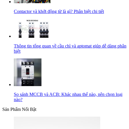
Contactor và khởi động từ là gì? Phân biệt chi tiết
Thông tin tổng quan về cầu chì và aptomat giúp dễ dàng phân
biệt
So sánh MCCB và ACB: Khác nhau thế nào, nên chọn loại
nào?
Sản Phẩm Nổi Bật