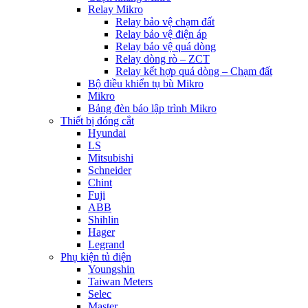
Relay Mikro
Relay bảo vệ chạm đất
Relay bảo vệ điện áp
Relay bảo vệ quá dòng
Relay dòng rò – ZCT
Relay kết hợp quá dòng – Chạm đất
Bộ điều khiển tụ bù Mikro
Mikro
Bảng đèn báo lập trình Mikro
Thiết bị đóng cắt
Hyundai
LS
Mitsubishi
Schneider
Chint
Fuji
ABB
Shihlin
Hager
Legrand
Phụ kiện tủ điện
Youngshin
Taiwan Meters
Selec
Master