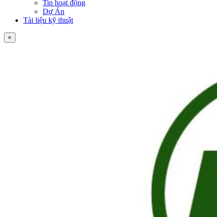
Tin hoạt động
Dự Án
Tài liệu kỹ thuật
×