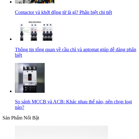
Contactor và khởi động từ là gì? Phân biệt chi tiết
Thông tin tổng quan về cầu chì và aptomat giúp dễ dàng phân
biệt
So sánh MCCB và ACB: Khác nhau thế nào, nên chọn loại
nào?
Sản Phẩm Nổi Bật