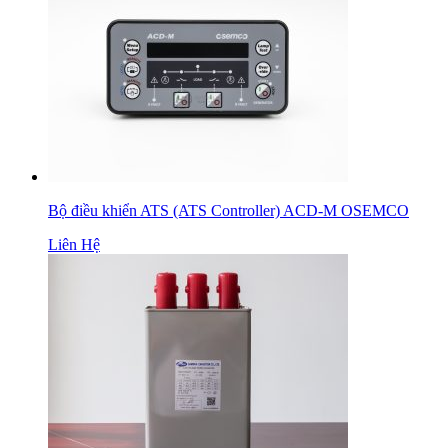
Bộ điều khiển ATS (ATS Controller) ACD-M OSEMCO
Liên Hệ