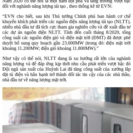
Năm 2020 có thể nói là một năm đột phá và tăng trưởng vượt bậc
đối với nghành năng lượng tái tạo , theo thống kê từ EVN:
“EVN cho biết, sau khi Thủ tướng Chính phủ ban hành cơ chế
khuyến khích phát triển các nguồn điện năng lượng tái tạo (NLTT),
nhiều nhà đầu tư đã tích cực tham gia nghiên cứu và đề xuất đầu tư
các dự án nguồn điện NLTT. Tính đến cuối tháng 8/2020, tổng
công suất các nguồn điện gió và điện mặt trời (ĐMT) đã được phê
duyệt bổ sung quy hoạch gần 23.000MW (trong đó: điện mặt trời
khoảng 11.200MW; điện gió khoảng 11.800MW).”
Như vậy có thể nói, NLTT đang là xu hướng rất lớn của nghành
năng lượng và để đáp ứng kịp thời nhu cầu phát triển vượt bậc đó
Đội ngũ sản xuất của Huỳnh Lai đã tăng công suất của xưởng lắp
đặt tủ điện và hân hạnh trở thành đối tác tin cậy của các nhà thầu,
nhà đầu tư về năng lượng mặt trời.