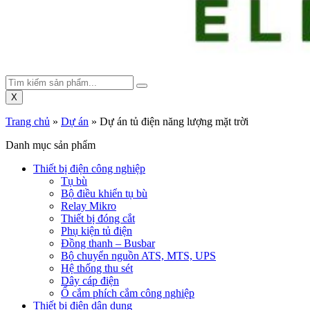
X
Trang chủ
»
Dự án
»
Dự án tủ điện năng lượng mặt trời
Danh mục sản phẩm
Thiết bị điện công nghiệp
Tụ bù
Bộ điều khiển tụ bù
Relay Mikro
Thiết bị đóng cắt
Phụ kiện tủ điện
Đồng thanh – Busbar
Bộ chuyển nguồn ATS, MTS, UPS
Hệ thống thu sét
Dây cáp điện
Ổ cắm phích cắm công nghiệp
Thiết bị điện dân dụng