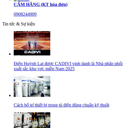
CẨM HẰNG (KT hóa đơn)
0908244909
Tin tức & Sự kiện
Điện Huỳnh Lai được CADIVI vinh danh là Nhà phân phối
xuất sắc khu vực miền Nam 2025
Cách bố trí thiết bị trong tủ điện đúng chuẩn kỹ thuật