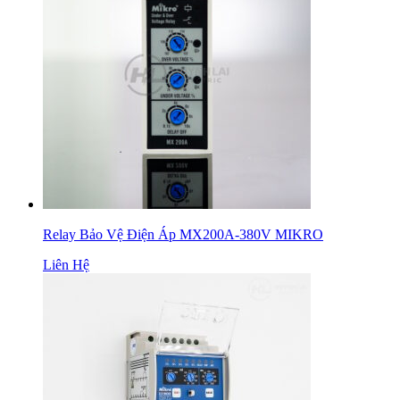
Relay Bảo Vệ Điện Áp MX200A-380V MIKRO
Liên Hệ