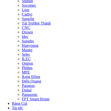
Shihlin
Socomec
Lion
Cadivi
SangJin
Tài Trường Thành
CNC
Dixsen
Idec
Sungho
Hanyoung
Master
Selec
ILEC
Omron
Philips
MPE
Rạng Đông
Điện Quang
Paragon
Duhal
Panasonic
FPT Smart Home
Bảng Giá
Tin tức