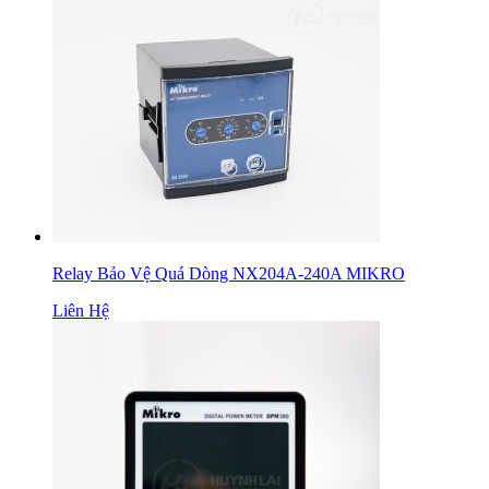
Relay Bảo Vệ Quá Dòng NX204A-240A MIKRO
Liên Hệ