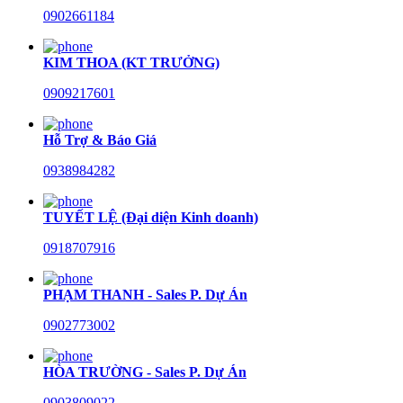
0902661184
KIM THOA (KT TRƯỞNG)
0909217601
Hỗ Trợ & Báo Giá
0938984282
TUYẾT LỆ (Đại diện Kinh doanh)
0918707916
PHẠM THANH - Sales P. Dự Án
0902773002
HÒA TRƯỜNG - Sales P. Dự Án
0903809022