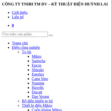
CÔNG TY TNHH TM DV – KỸ THUẬT ĐIỆN HUỲNH LAI
Giới thiệu
Liên hệ
0
Trang chủ
Điện công nghiệp
Tụ bù
Mikro
Samwha
Epcos
Shizuki
Enerlux
Capa Sino
Nuintek
Havells
Ducati
Dae Yeong
Bộ điều khiển tụ bù
Thiết bị điện Mikro
Cuộn kháng Mikro