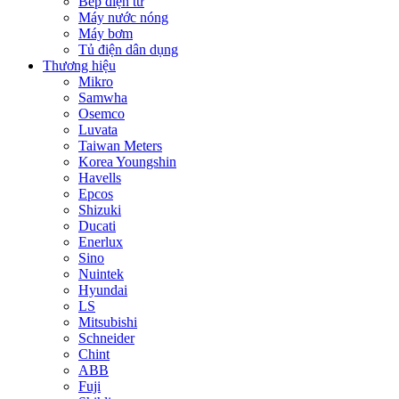
Bếp điện từ
Máy nước nóng
Máy bơm
Tủ điện dân dụng
Thương hiệu
Mikro
Samwha
Osemco
Luvata
Taiwan Meters
Korea Youngshin
Havells
Epcos
Shizuki
Ducati
Enerlux
Sino
Nuintek
Hyundai
LS
Mitsubishi
Schneider
Chint
ABB
Fuji