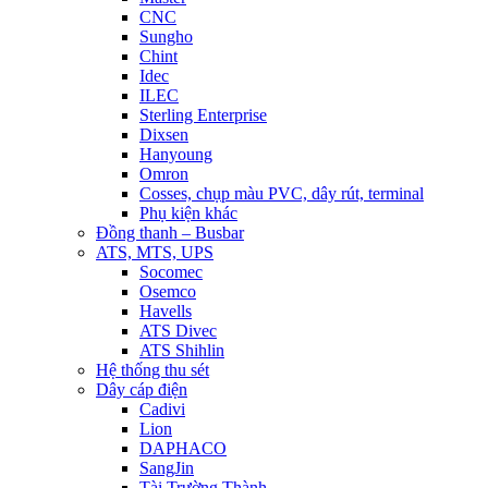
CNC
Sungho
Chint
Idec
ILEC
Sterling Enterprise
Dixsen
Hanyoung
Omron
Cosses, chụp màu PVC, dây rút, terminal
Phụ kiện khác
Đồng thanh – Busbar
ATS, MTS, UPS
Socomec
Osemco
Havells
ATS Divec
ATS Shihlin
Hệ thống thu sét
Dây cáp điện
Cadivi
Lion
DAPHACO
SangJin
Tài Trường Thành