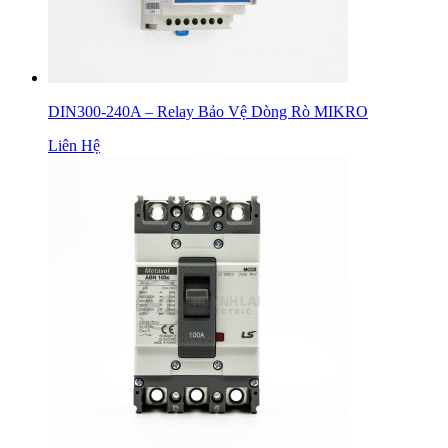
DIN300-240A – Relay Bảo Vệ Dòng Rò MIKRO
Liên Hệ