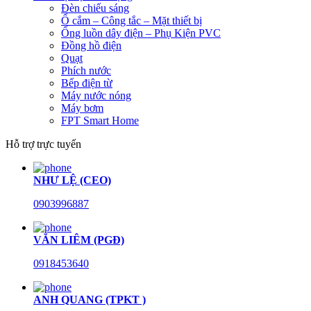
Đèn chiếu sáng
Ổ cắm – Công tắc – Mặt thiết bị
Ống luồn dây điện – Phụ Kiện PVC
Đồng hồ điện
Quạt
Phích nước
Bếp điện từ
Máy nước nóng
Máy bơm
FPT Smart Home
Hỗ trợ trực tuyến
NHƯ LỆ (CEO)
0903996887
VĂN LIÊM (PGĐ)
0918453640
ANH QUANG (TPKT )