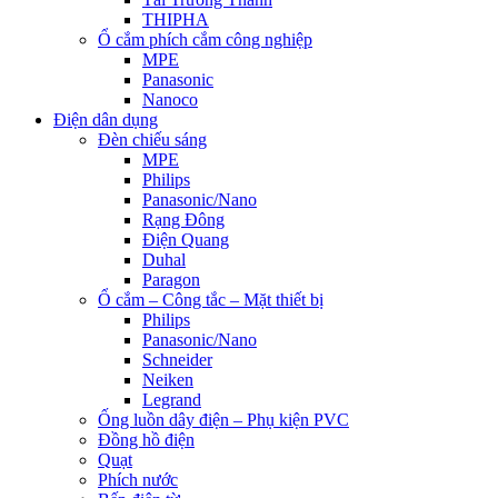
THIPHA
Ổ cắm phích cắm công nghiệp
MPE
Panasonic
Nanoco
Điện dân dụng
Đèn chiếu sáng
MPE
Philips
Panasonic/Nano
Rạng Đông
Điện Quang
Duhal
Paragon
Ổ cắm – Công tắc – Mặt thiết bị
Philips
Panasonic/Nano
Schneider
Neiken
Legrand
Ống luồn dây điện – Phụ kiện PVC
Đồng hồ điện
Quạt
Phích nước