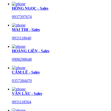
HỒNG NGỌC - Sales
0937597674
MAI THI - Sales
0931118640
HOÀNG LIÊN - Sales
0908298648
CẨM LỆ - Sales
0357284470
VĂN LÂU - Sales
0931118564