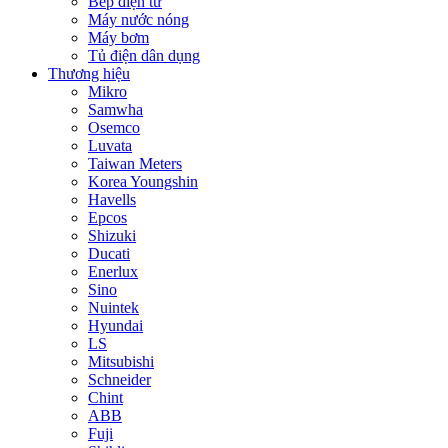
Bếp điện từ
Máy nước nóng
Máy bơm
Tủ điện dân dụng
Thương hiệu
Mikro
Samwha
Osemco
Luvata
Taiwan Meters
Korea Youngshin
Havells
Epcos
Shizuki
Ducati
Enerlux
Sino
Nuintek
Hyundai
LS
Mitsubishi
Schneider
Chint
ABB
Fuji