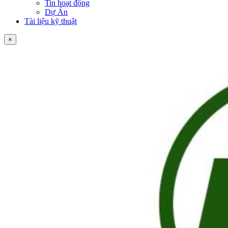
Tin hoạt động
Dự Án
Tài liệu kỹ thuật
×