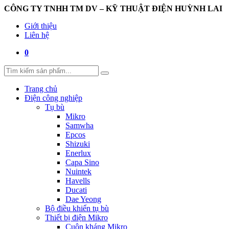
CÔNG TY TNHH TM DV – KỸ THUẬT ĐIỆN HUỲNH LAI
Giới thiệu
Liên hệ
0
Trang chủ
Điện công nghiệp
Tụ bù
Mikro
Samwha
Epcos
Shizuki
Enerlux
Capa Sino
Nuintek
Havells
Ducati
Dae Yeong
Bộ điều khiển tụ bù
Thiết bị điện Mikro
Cuộn kháng Mikro