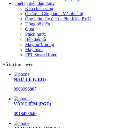
Thiết bị điện dân dụng
Đèn chiếu sáng
Ổ cắm – Công tắc – Mặt thiết bị
Ống luồn dây điện – Phụ Kiện PVC
Đồng hồ điện
Quạt
Phích nước
Bếp điện từ
Máy nước nóng
Máy bơm
FPT Smart Home
Hỗ trợ trực tuyến
NHƯ LỆ (CEO)
0903996887
VĂN LIÊM (PGĐ)
0918453640