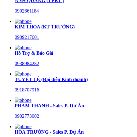
ANH QUANG (TPKT )
0902661184
KIM THOA (KT TRƯỞNG)
0909217601
Hỗ Trợ & Báo Giá
0938984282
TUYẾT LỆ (Đại diện Kinh doanh)
0918707916
PHẠM THANH - Sales P. Dự Án
0902773002
HÒA TRƯỜNG - Sales P. Dự Án