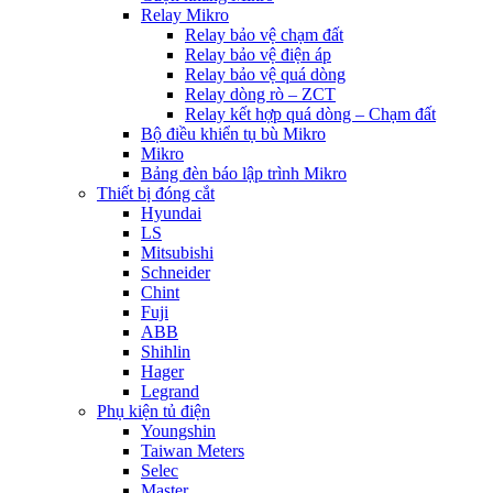
Relay Mikro
Relay bảo vệ chạm đất
Relay bảo vệ điện áp
Relay bảo vệ quá dòng
Relay dòng rò – ZCT
Relay kết hợp quá dòng – Chạm đất
Bộ điều khiển tụ bù Mikro
Mikro
Bảng đèn báo lập trình Mikro
Thiết bị đóng cắt
Hyundai
LS
Mitsubishi
Schneider
Chint
Fuji
ABB
Shihlin
Hager
Legrand
Phụ kiện tủ điện
Youngshin
Taiwan Meters
Selec
Master