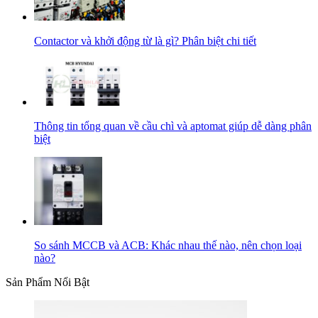
Contactor và khởi động từ là gì? Phân biệt chi tiết
Thông tin tổng quan về cầu chì và aptomat giúp dễ dàng phân
biệt
So sánh MCCB và ACB: Khác nhau thế nào, nên chọn loại
nào?
Sản Phẩm Nổi Bật