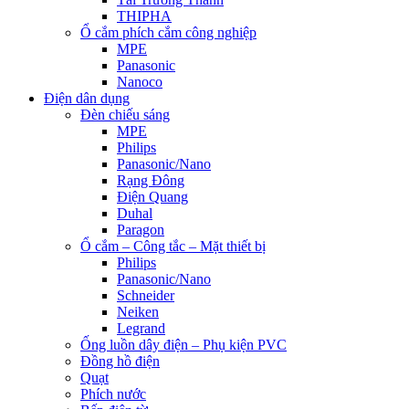
THIPHA
Ổ cắm phích cắm công nghiệp
MPE
Panasonic
Nanoco
Điện dân dụng
Đèn chiếu sáng
MPE
Philips
Panasonic/Nano
Rạng Đông
Điện Quang
Duhal
Paragon
Ổ cắm – Công tắc – Mặt thiết bị
Philips
Panasonic/Nano
Schneider
Neiken
Legrand
Ống luồn dây điện – Phụ kiện PVC
Đồng hồ điện
Quạt
Phích nước