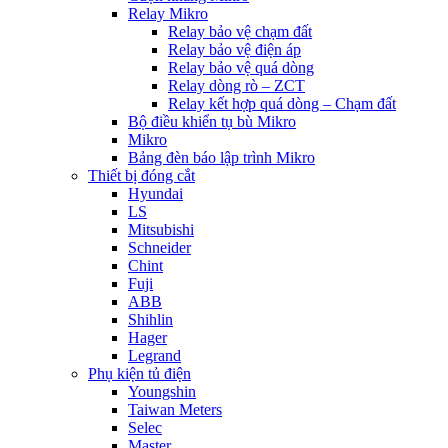
Relay Mikro
Relay bảo vệ chạm đất
Relay bảo vệ điện áp
Relay bảo vệ quá dòng
Relay dòng rò – ZCT
Relay kết hợp quá dòng – Chạm đất
Bộ điều khiển tụ bù Mikro
Mikro
Bảng đèn báo lập trình Mikro
Thiết bị đóng cắt
Hyundai
LS
Mitsubishi
Schneider
Chint
Fuji
ABB
Shihlin
Hager
Legrand
Phụ kiện tủ điện
Youngshin
Taiwan Meters
Selec
Master