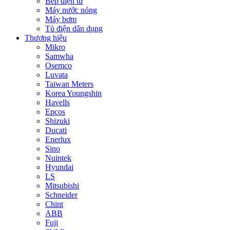
Bếp điện từ
Máy nước nóng
Máy bơm
Tủ điện dân dụng
Thương hiệu
Mikro
Samwha
Osemco
Luvata
Taiwan Meters
Korea Youngshin
Havells
Epcos
Shizuki
Ducati
Enerlux
Sino
Nuintek
Hyundai
LS
Mitsubishi
Schneider
Chint
ABB
Fuji