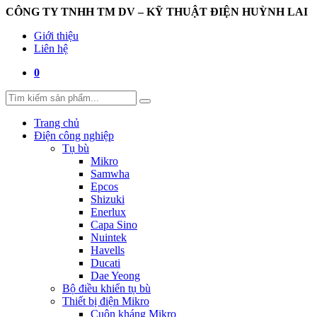
CÔNG TY TNHH TM DV – KỸ THUẬT ĐIỆN HUỲNH LAI
Giới thiệu
Liên hệ
0
Trang chủ
Điện công nghiệp
Tụ bù
Mikro
Samwha
Epcos
Shizuki
Enerlux
Capa Sino
Nuintek
Havells
Ducati
Dae Yeong
Bộ điều khiển tụ bù
Thiết bị điện Mikro
Cuộn kháng Mikro