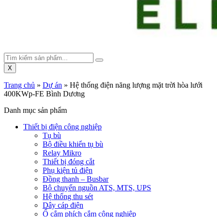
X
Trang chủ
»
Dự án
»
Hệ thống điện năng lượng mặt trời hòa lưới
400KWp-FE Bình Dương
Danh mục sản phẩm
Thiết bị điện công nghiệp
Tụ bù
Bộ điều khiển tụ bù
Relay Mikro
Thiết bị đóng cắt
Phụ kiện tủ điện
Đồng thanh – Busbar
Bộ chuyển nguồn ATS, MTS, UPS
Hệ thống thu sét
Dây cáp điện
Ổ cắm phích cắm công nghiệp