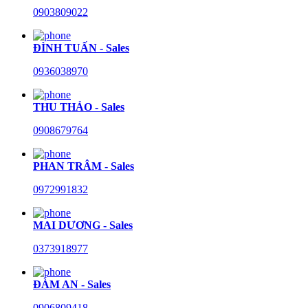
0903809022
ĐÌNH TUẤN - Sales
0936038970
THU THẢO - Sales
0908679764
PHAN TRÂM - Sales
0972991832
MAI DƯƠNG - Sales
0373918977
ĐÀM AN - Sales
0906809418