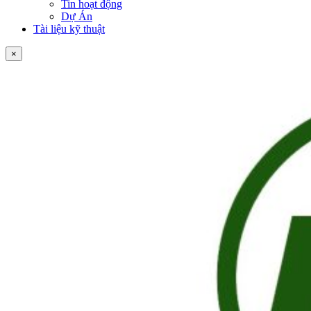
Tin hoạt động
Dự Án
Tài liệu kỹ thuật
×