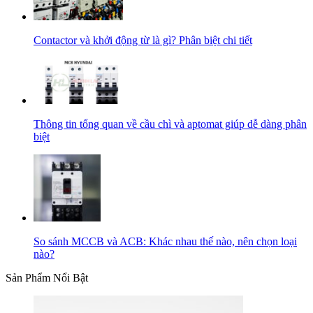
Contactor và khởi động từ là gì? Phân biệt chi tiết
Thông tin tổng quan về cầu chì và aptomat giúp dễ dàng phân
biệt
So sánh MCCB và ACB: Khác nhau thế nào, nên chọn loại
nào?
Sản Phẩm Nổi Bật