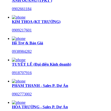
ANH QUANG (TPKT )
0902661184
KIM THOA (KT TRƯỞNG)
0909217601
Hỗ Trợ & Báo Giá
0938984282
TUYẾT LỆ (Đại diện Kinh doanh)
0918707916
PHẠM THANH - Sales P. Dự Án
0902773002
HÒA TRƯỜNG - Sales P. Dự Án