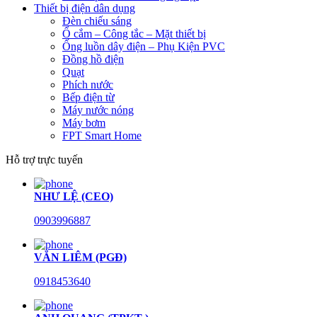
Thiết bị điện dân dụng
Đèn chiếu sáng
Ổ cắm – Công tắc – Mặt thiết bị
Ống luồn dây điện – Phụ Kiện PVC
Đồng hồ điện
Quạt
Phích nước
Bếp điện từ
Máy nước nóng
Máy bơm
FPT Smart Home
Hỗ trợ trực tuyến
NHƯ LỆ (CEO)
0903996887
VĂN LIÊM (PGĐ)
0918453640