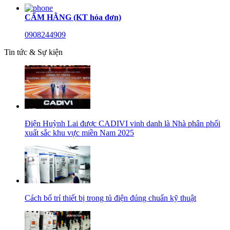
CẨM HẰNG (KT hóa đơn)
0908244909
Tin tức & Sự kiện
Điện Huỳnh Lai được CADIVI vinh danh là Nhà phân phối
xuất sắc khu vực miền Nam 2025
Cách bố trí thiết bị trong tủ điện đúng chuẩn kỹ thuật