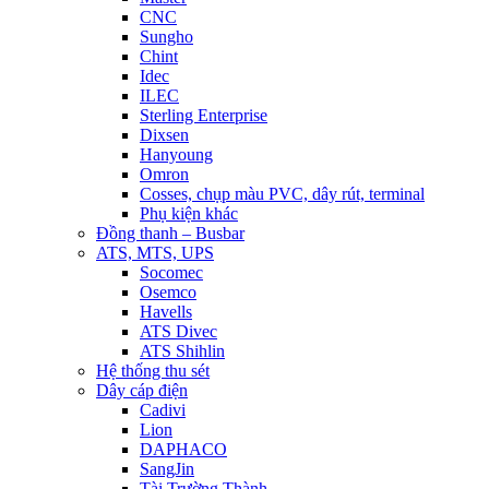
CNC
Sungho
Chint
Idec
ILEC
Sterling Enterprise
Dixsen
Hanyoung
Omron
Cosses, chụp màu PVC, dây rút, terminal
Phụ kiện khác
Đồng thanh – Busbar
ATS, MTS, UPS
Socomec
Osemco
Havells
ATS Divec
ATS Shihlin
Hệ thống thu sét
Dây cáp điện
Cadivi
Lion
DAPHACO
SangJin
Tài Trường Thành