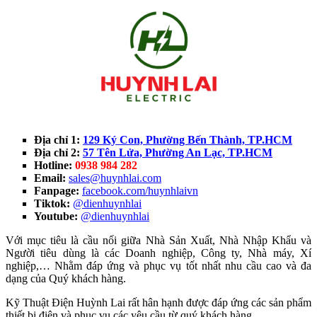
Địa chỉ 1:
129 Ký Con, Phường Bến Thành, TP.HCM
Địa chỉ 2:
57 Tên Lửa, Phường An Lạc, TP.HCM
Hotline:
0938 984 282
Email:
sales@huynhlai.com
Fanpage:
facebook.com/huynhlaivn
Tiktok:
@dienhuynhlai
Youtube:
@dienhuynhlai
Với mục tiêu là cầu nối giữa Nhà Sản Xuất, Nhà Nhập Khẩu và
Người tiêu dùng là các Doanh nghiệp, Công ty, Nhà máy, Xí
nghiệp,… Nhằm đáp ứng và phục vụ tốt nhất nhu cầu cao và đa
dạng của Quý khách hàng.
Kỹ Thuật Điện Huỳnh Lai rất hân hạnh được đáp ứng các sản phẩm
thiết bị điện và phục vụ các yêu cầu từ quý khách hàng.