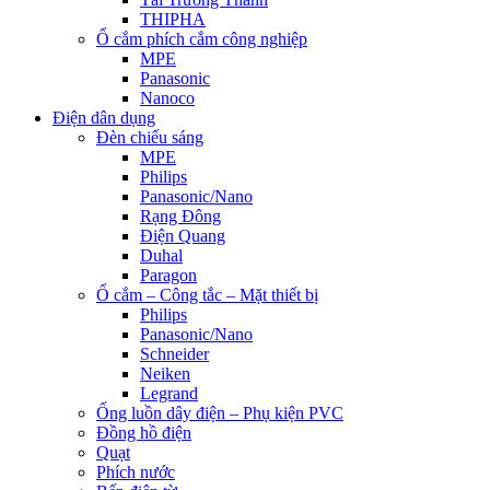
THIPHA
Ổ cắm phích cắm công nghiệp
MPE
Panasonic
Nanoco
Điện dân dụng
Đèn chiếu sáng
MPE
Philips
Panasonic/Nano
Rạng Đông
Điện Quang
Duhal
Paragon
Ổ cắm – Công tắc – Mặt thiết bị
Philips
Panasonic/Nano
Schneider
Neiken
Legrand
Ống luồn dây điện – Phụ kiện PVC
Đồng hồ điện
Quạt
Phích nước