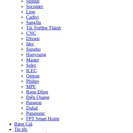
Shihlin
Socomec
Lion
Cadivi
SangJin
Tài Trường Thành
CNC
Dixsen
Idec
Sungho
Hanyoung
Master
Selec
ILEC
Omron
Philips
MPE
Rạng Đông
Điện Quang
Paragon
Duhal
Panasonic
FPT Smart Home
Bảng Giá
Tin tức