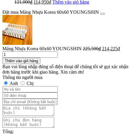
Giá
Giá
121,000
₫
114,950
₫
Thêm vào giỏ hàng
gốc
hiện
Đặt mua Máng Nhựa Korea 60x60 YOUNGSHIN
là:
tại
121,000₫.
là:
114,950₫.
Giá
Giá
Máng Nhựa Korea 60x60 YOUNGSHIN
225,500
₫
214,225
₫
Số
gốc
hiện
lượng
là:
tại
Thêm vào giỏ hàng
225,500₫.
là:
Bạn vui lòng nhập đúng số điện thoại để chúng tôi sẽ gọi xác nhận
214,22
đơn hàng trước khi giao hàng. Xin cảm ơn!
Thông tin người mua
Anh
Chị
Tổng: