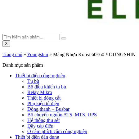
X
Trang chủ
»
Youngshin
»
Máng Nhựa Korea 60×60 YOUNGSHIN
Danh mục sản phẩm
Thiết bị điện công nghiệp
Tụ bù
Bộ điều khiển tụ bù
Relay Mikro
Thiết bị đóng cắt
Phụ kiện tủ điện
Đồng thanh – Busbar
Bộ chuyển nguồn ATS, MTS, UPS
Hệ thống thu sét
Dây cáp điện
Ổ cắm phích cắm công nghiệp
Thiết bị điện dân dụng