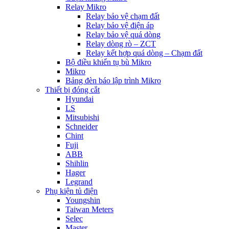
Relay Mikro
Relay bảo vệ chạm đất
Relay bảo vệ điện áp
Relay bảo vệ quá dòng
Relay dòng rò – ZCT
Relay kết hợp quá dòng – Chạm đất
Bộ điều khiển tụ bù Mikro
Mikro
Bảng đèn báo lập trình Mikro
Thiết bị đóng cắt
Hyundai
LS
Mitsubishi
Schneider
Chint
Fuji
ABB
Shihlin
Hager
Legrand
Phụ kiện tủ điện
Youngshin
Taiwan Meters
Selec
Master