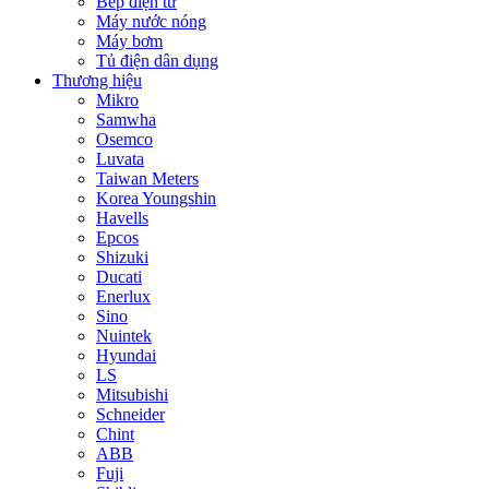
Bếp điện từ
Máy nước nóng
Máy bơm
Tủ điện dân dụng
Thương hiệu
Mikro
Samwha
Osemco
Luvata
Taiwan Meters
Korea Youngshin
Havells
Epcos
Shizuki
Ducati
Enerlux
Sino
Nuintek
Hyundai
LS
Mitsubishi
Schneider
Chint
ABB
Fuji