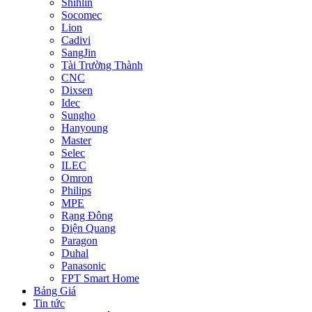
Shihlin
Socomec
Lion
Cadivi
SangJin
Tài Trường Thành
CNC
Dixsen
Idec
Sungho
Hanyoung
Master
Selec
ILEC
Omron
Philips
MPE
Rạng Đông
Điện Quang
Paragon
Duhal
Panasonic
FPT Smart Home
Bảng Giá
Tin tức