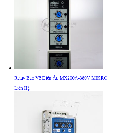
Relay Bảo Vệ Điện Áp MX200A-380V MIKRO
Liên Hệ