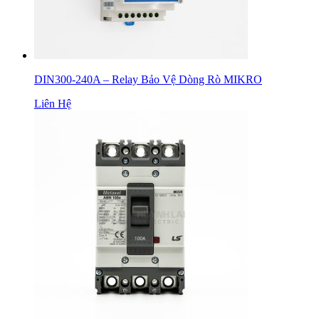
DIN300-240A – Relay Bảo Vệ Dòng Rò MIKRO
Liên Hệ