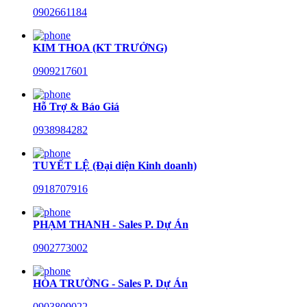
0902661184
KIM THOA (KT TRƯỞNG)
0909217601
Hỗ Trợ & Báo Giá
0938984282
TUYẾT LỆ (Đại diện Kinh doanh)
0918707916
PHẠM THANH - Sales P. Dự Án
0902773002
HÒA TRƯỜNG - Sales P. Dự Án
0903809022