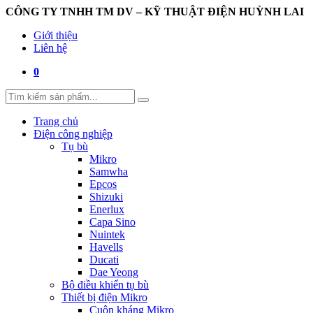
CÔNG TY TNHH TM DV – KỸ THUẬT ĐIỆN HUỲNH LAI
Giới thiệu
Liên hệ
0
Trang chủ
Điện công nghiệp
Tụ bù
Mikro
Samwha
Epcos
Shizuki
Enerlux
Capa Sino
Nuintek
Havells
Ducati
Dae Yeong
Bộ điều khiển tụ bù
Thiết bị điện Mikro
Cuộn kháng Mikro