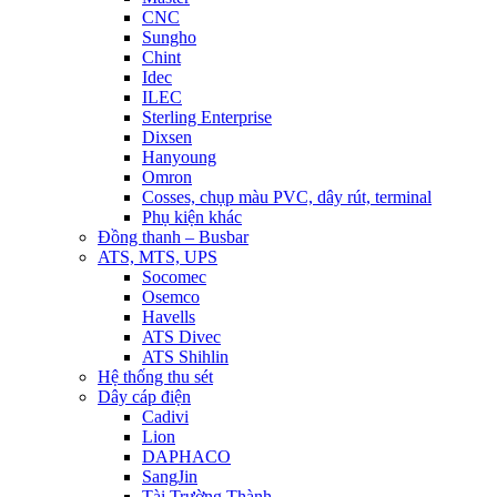
CNC
Sungho
Chint
Idec
ILEC
Sterling Enterprise
Dixsen
Hanyoung
Omron
Cosses, chụp màu PVC, dây rút, terminal
Phụ kiện khác
Đồng thanh – Busbar
ATS, MTS, UPS
Socomec
Osemco
Havells
ATS Divec
ATS Shihlin
Hệ thống thu sét
Dây cáp điện
Cadivi
Lion
DAPHACO
SangJin
Tài Trường Thành