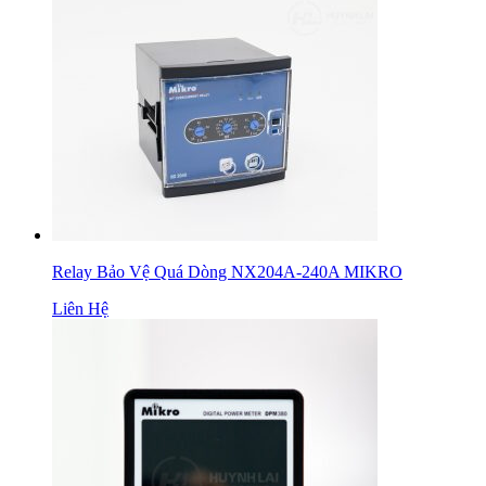
Relay Bảo Vệ Quá Dòng NX204A-240A MIKRO
Liên Hệ