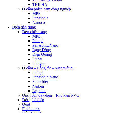
THIPHA
Ổ cắm phích cắm công nghiệp
MPE
Panasonic
Nanoco
Điện dân dụng
Đèn chiếu sáng
MPE
Philips
Panasonic/Nano
Rạng Đông
Điện Quang
Duhal
Paragon
Ổ cắm – Công tắc – Mặt thiết bị
Philips
Panasonic/Nano
Schneider
Neiken
Legrand
Ống luồn dây điện – Phụ kiện PVC
Đồng hồ điện
Quạt
Phích nước