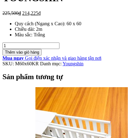
Giá
Giá
225,500
₫
214,225
₫
gốc
hiện
Quy cách (Ngang x Cao): 60 x 60
là:
tại
Chiều dài: 2m
225,500₫.
là:
Màu sắc: Trắng
214,225₫.
Số
lượng
Thêm vào giỏ hàng
Mua ngay
Gọi điện xác nhận và giao hàng tận nơi
SKU:
M60x60KR
Danh mục:
Youngshin
Sản phẩm tương tự