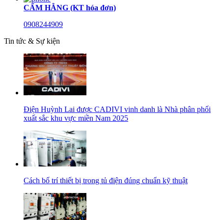
CẨM HẰNG (KT hóa đơn)
0908244909
Tin tức & Sự kiện
Điện Huỳnh Lai được CADIVI vinh danh là Nhà phân phối
xuất sắc khu vực miền Nam 2025
Cách bố trí thiết bị trong tủ điện đúng chuẩn kỹ thuật