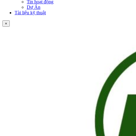
Tin hoạt động
Dự Án
Tài liệu kỹ thuật
×