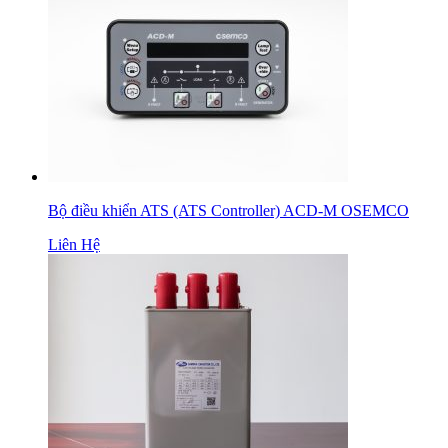
Bộ điều khiển ATS (ATS Controller) ACD-M OSEMCO
Liên Hệ