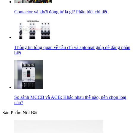
Contactor và khởi động từ là gì? Phân biệt chi tiết
Thông tin tổng quan về cầu chì và aptomat giúp dễ dàng phân
biệt
So sánh MCCB và ACB: Khác nhau thế nào, nên chọn loại
nào?
Sản Phẩm Nổi Bật