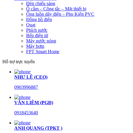
Đèn chiếu sáng
Ổ cắm – Công tắc – Mặt thiết bị
Ống luồn dây điện – Phụ Kiện PVC
Đồng hồ điện
Quạt
Phích nước
Bếp điện từ
Máy nước nóng
Máy bơm
FPT Smart Home
Hỗ trợ trực tuyến
NHƯ LỆ (CEO)
0903996887
VĂN LIÊM (PGĐ)
0918453640
ANH QUANG (TPKT )