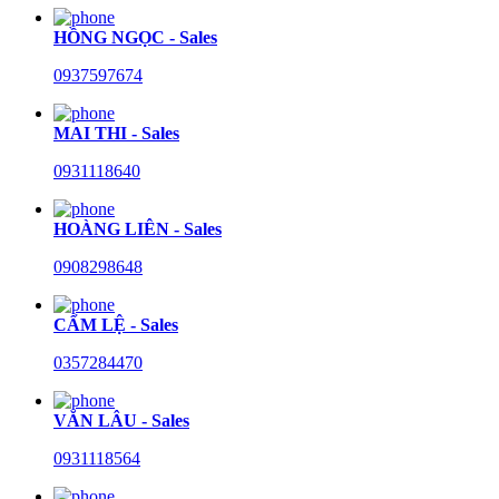
HỒNG NGỌC - Sales
0937597674
MAI THI - Sales
0931118640
HOÀNG LIÊN - Sales
0908298648
CẨM LỆ - Sales
0357284470
VĂN LÂU - Sales
0931118564