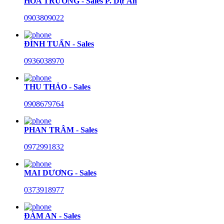
HÒA TRƯỜNG - Sales P. Dự Án
0903809022
ĐÌNH TUẤN - Sales
0936038970
THU THẢO - Sales
0908679764
PHAN TRÂM - Sales
0972991832
MAI DƯƠNG - Sales
0373918977
ĐÀM AN - Sales