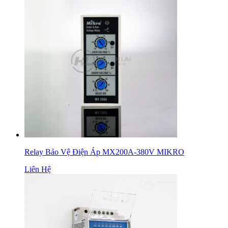
Relay Bảo Vệ Điện Áp MX200A-380V MIKRO
Liên Hệ