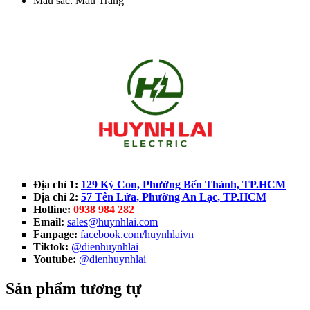
Màu sắc: Màu Trắng
Địa chỉ 1:
129 Ký Con, Phường Bến Thành, TP.HCM
Địa chỉ 2:
57 Tên Lửa, Phường An Lạc, TP.HCM
Hotline:
0938 984 282
Email:
sales@huynhlai.com
Fanpage:
facebook.com/huynhlaivn
Tiktok:
@dienhuynhlai
Youtube:
@dienhuynhlai
Sản phẩm tương tự