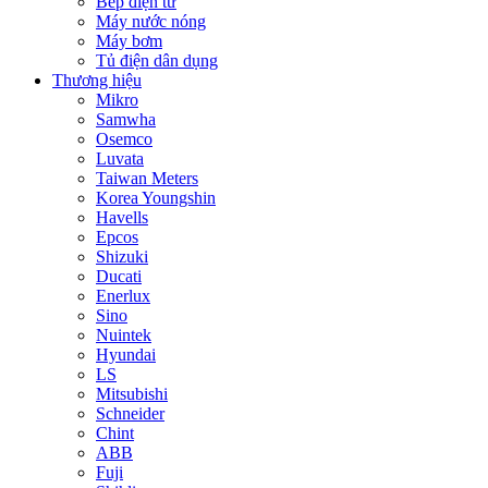
Bếp điện từ
Máy nước nóng
Máy bơm
Tủ điện dân dụng
Thương hiệu
Mikro
Samwha
Osemco
Luvata
Taiwan Meters
Korea Youngshin
Havells
Epcos
Shizuki
Ducati
Enerlux
Sino
Nuintek
Hyundai
LS
Mitsubishi
Schneider
Chint
ABB
Fuji