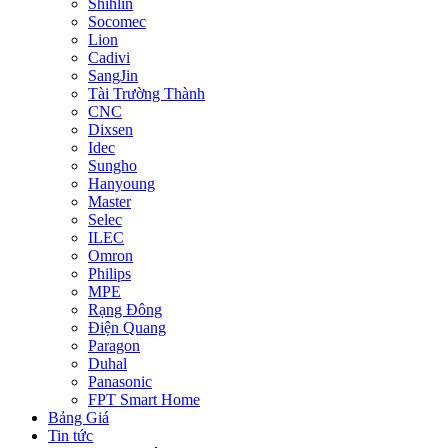
Shihlin
Socomec
Lion
Cadivi
SangJin
Tài Trường Thành
CNC
Dixsen
Idec
Sungho
Hanyoung
Master
Selec
ILEC
Omron
Philips
MPE
Rạng Đông
Điện Quang
Paragon
Duhal
Panasonic
FPT Smart Home
Bảng Giá
Tin tức