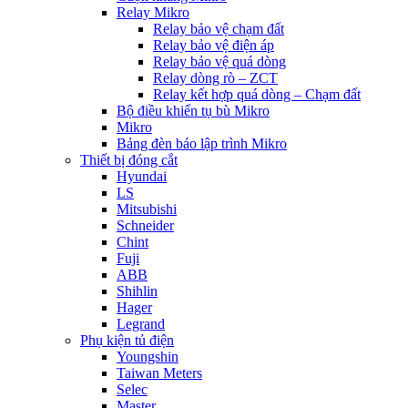
Relay Mikro
Relay bảo vệ chạm đất
Relay bảo vệ điện áp
Relay bảo vệ quá dòng
Relay dòng rò – ZCT
Relay kết hợp quá dòng – Chạm đất
Bộ điều khiển tụ bù Mikro
Mikro
Bảng đèn báo lập trình Mikro
Thiết bị đóng cắt
Hyundai
LS
Mitsubishi
Schneider
Chint
Fuji
ABB
Shihlin
Hager
Legrand
Phụ kiện tủ điện
Youngshin
Taiwan Meters
Selec
Master