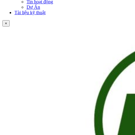
Tin hoạt động
Dự Án
Tài liệu kỹ thuật
×