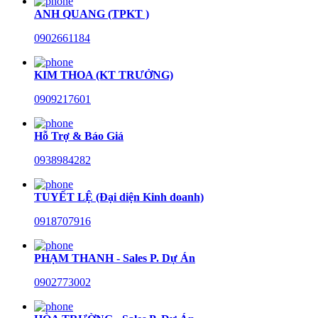
ANH QUANG (TPKT )
0902661184
KIM THOA (KT TRƯỞNG)
0909217601
Hỗ Trợ & Báo Giá
0938984282
TUYẾT LỆ (Đại diện Kinh doanh)
0918707916
PHẠM THANH - Sales P. Dự Án
0902773002