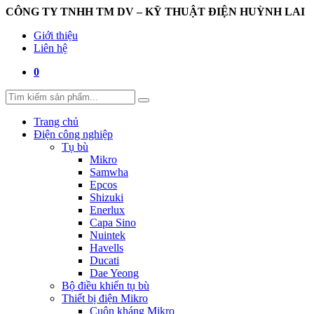
CÔNG TY TNHH TM DV – KỸ THUẬT ĐIỆN HUỲNH LAI
Giới thiệu
Liên hệ
0
Trang chủ
Điện công nghiệp
Tụ bù
Mikro
Samwha
Epcos
Shizuki
Enerlux
Capa Sino
Nuintek
Havells
Ducati
Dae Yeong
Bộ điều khiển tụ bù
Thiết bị điện Mikro
Cuộn kháng Mikro