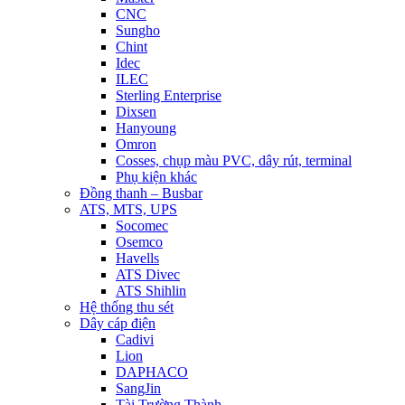
CNC
Sungho
Chint
Idec
ILEC
Sterling Enterprise
Dixsen
Hanyoung
Omron
Cosses, chụp màu PVC, dây rút, terminal
Phụ kiện khác
Đồng thanh – Busbar
ATS, MTS, UPS
Socomec
Osemco
Havells
ATS Divec
ATS Shihlin
Hệ thống thu sét
Dây cáp điện
Cadivi
Lion
DAPHACO
SangJin
Tài Trường Thành