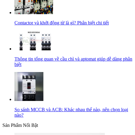
Contactor và khởi động từ là gì? Phân biệt chi tiết
Thông tin tổng quan về cầu chì và aptomat giúp dễ dàng phân
biệt
So sánh MCCB và ACB: Khác nhau thế nào, nên chọn loại
nào?
Sản Phẩm Nổi Bật