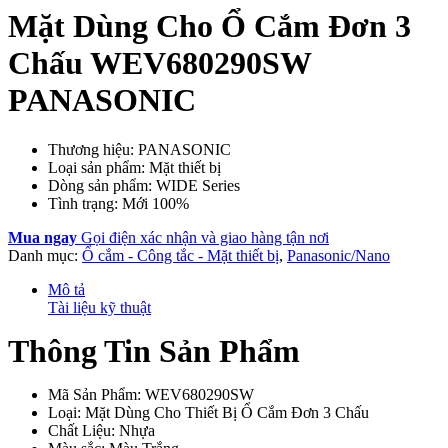
Mặt Dùng Cho Ổ Cắm Đơn 3
Chấu WEV680290SW
PANASONIC
Thương hiệu: PANASONIC
Loại sản phẩm: Mặt thiết bị
Dòng sản phẩm: WIDE Series
Tình trạng: Mới 100%
Mua ngay
Gọi điện xác nhận và giao hàng tận nơi
Danh mục:
Ổ cắm - Công tắc - Mặt thiết bị
,
Panasonic/Nano
Mô tả
Tài liệu kỹ thuật
Thông Tin Sản Phẩm
Mã Sản Phẩm: WEV680290SW
Loại: Mặt Dùng Cho Thiết Bị Ổ Cắm Đơn 3 Chấu
Chất Liệu: Nhựa