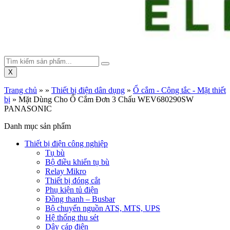
X
Trang chủ
»
»
Thiết bị điện dân dụng
»
Ổ cắm - Công tắc - Mặt thiết
bị
»
Mặt Dùng Cho Ổ Cắm Đơn 3 Chấu WEV680290SW
PANASONIC
Danh mục sản phẩm
Thiết bị điện công nghiệp
Tụ bù
Bộ điều khiển tụ bù
Relay Mikro
Thiết bị đóng cắt
Phụ kiện tủ điện
Đồng thanh – Busbar
Bộ chuyển nguồn ATS, MTS, UPS
Hệ thống thu sét
Dây cáp điện