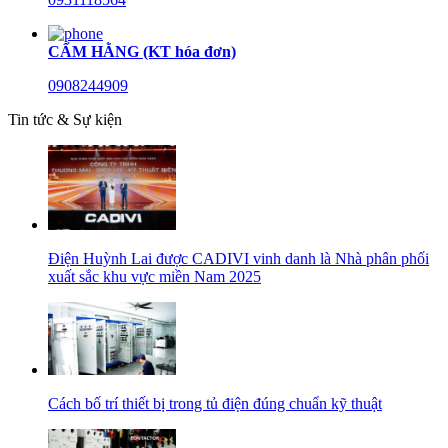
CẨM HẰNG (KT hóa đơn)
0908244909
Tin tức & Sự kiện
Điện Huỳnh Lai được CADIVI vinh danh là Nhà phân phối
xuất sắc khu vực miền Nam 2025
Cách bố trí thiết bị trong tủ điện đúng chuẩn kỹ thuật