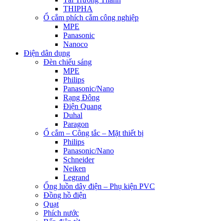
THIPHA
Ổ cắm phích cắm công nghiệp
MPE
Panasonic
Nanoco
Điện dân dụng
Đèn chiếu sáng
MPE
Philips
Panasonic/Nano
Rạng Đông
Điện Quang
Duhal
Paragon
Ổ cắm – Công tắc – Mặt thiết bị
Philips
Panasonic/Nano
Schneider
Neiken
Legrand
Ống luồn dây điện – Phụ kiện PVC
Đồng hồ điện
Quạt
Phích nước