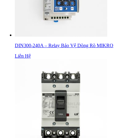
DIN300-240A – Relay Bảo Vệ Dòng Rò MIKRO
Liên Hệ