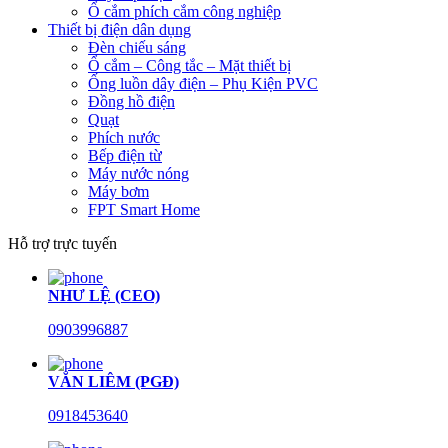
Ổ cắm phích cắm công nghiệp
Thiết bị điện dân dụng
Đèn chiếu sáng
Ổ cắm – Công tắc – Mặt thiết bị
Ống luồn dây điện – Phụ Kiện PVC
Đồng hồ điện
Quạt
Phích nước
Bếp điện từ
Máy nước nóng
Máy bơm
FPT Smart Home
Hỗ trợ trực tuyến
NHƯ LỆ (CEO)
0903996887
VĂN LIÊM (PGĐ)
0918453640