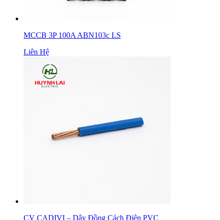
MCCB 3P 100A ABN103c LS
Liên Hệ
CV CADIVI – Dây Đồng Cách Điện PVC