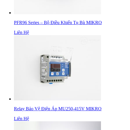
PFR96 Series – Bộ Điều Khiển Tụ Bù MIKRO
Liên Hệ
Relay Bảo Vệ Điện Áp MU250-415V MIKRO
Liên Hệ