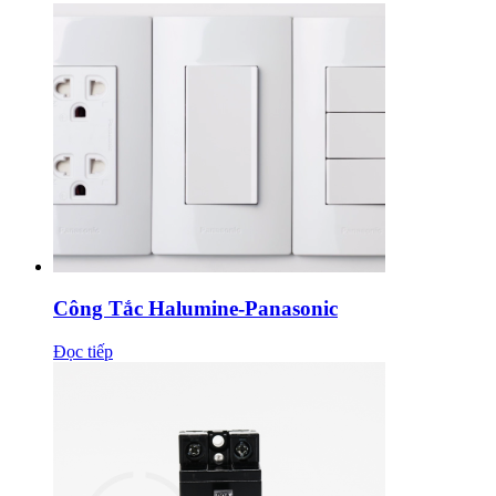
Công Tắc Halumine-Panasonic
Đọc tiếp