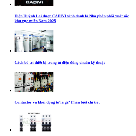
Điện Huỳnh Lai được CADIVI vinh danh là Nhà phân phối xuất sắc
khu vực miền Nam 2025
Cách bố trí thiết bị trong tủ điện đúng chuẩn kỹ thuật
Contactor và khởi động từ là gì? Phân biệt chi tiết