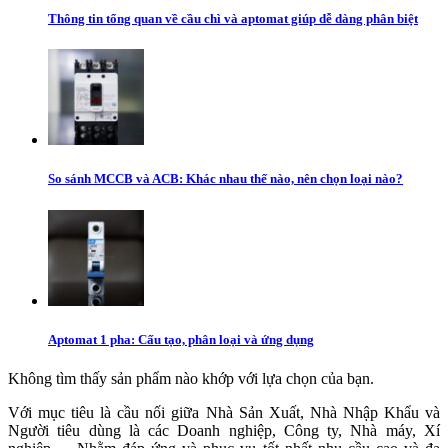
Thông tin tổng quan về cầu chì và aptomat giúp dễ dàng phân biệt
So sánh MCCB và ACB: Khác nhau thế nào, nên chọn loại nào?
Aptomat 1 pha: Cấu tạo, phân loại và ứng dụng
Không tìm thấy sản phẩm nào khớp với lựa chọn của bạn.
Với mục tiêu là cầu nối giữa Nhà Sản Xuất, Nhà Nhập Khẩu và
Người tiêu dùng là các Doanh nghiệp, Công ty, Nhà máy, Xí