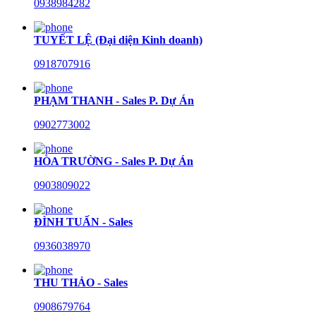
0938984282
TUYẾT LỆ (Đại diện Kinh doanh)
0918707916
PHẠM THANH - Sales P. Dự Án
0902773002
HÒA TRƯỜNG - Sales P. Dự Án
0903809022
ĐÌNH TUẤN - Sales
0936038970
THU THẢO - Sales
0908679764