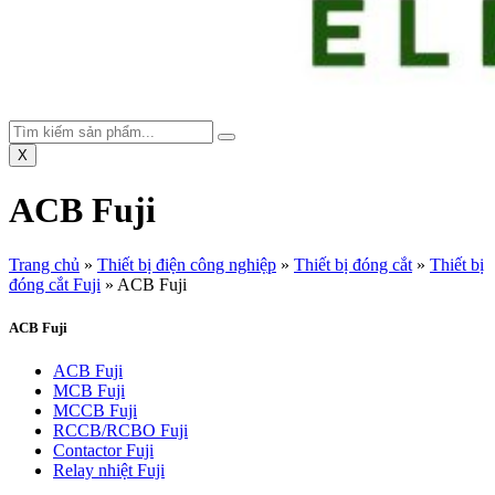
X
ACB Fuji
Trang chủ
»
Thiết bị điện công nghiệp
»
Thiết bị đóng cắt
»
Thiết bị
đóng cắt Fuji
»
ACB Fuji
ACB Fuji
ACB Fuji
MCB Fuji
MCCB Fuji
RCCB/RCBO Fuji
Contactor Fuji
Relay nhiệt Fuji