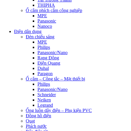
THIPHA
Ổ cắm phích cắm công nghiệp
MPE
Panasonic
Nanoco
Điện dân dụng
Đèn chiếu sáng
MPE
Philips
Panasonic/Nano
Rạng Đông
Điện Quang
Duhal
Paragon
Ổ cắm – Công tắc – Mặt thiết bị
Philips
Panasonic/Nano
Schneider
Neiken
Legrand
Ống luồn dây điện – Phụ kiện PVC
Đồng hồ điện
Quạt
Phích nước