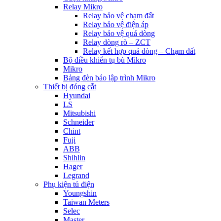
Relay Mikro
Relay bảo vệ chạm đất
Relay bảo vệ điện áp
Relay bảo vệ quá dòng
Relay dòng rò – ZCT
Relay kết hợp quá dòng – Chạm đất
Bộ điều khiển tụ bù Mikro
Mikro
Bảng đèn báo lập trình Mikro
Thiết bị đóng cắt
Hyundai
LS
Mitsubishi
Schneider
Chint
Fuji
ABB
Shihlin
Hager
Legrand
Phụ kiện tủ điện
Youngshin
Taiwan Meters
Selec
Master