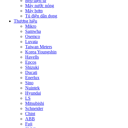
Bếp điện từ
Máy nước nóng
Máy bơm
Tủ điện dân dụng
Thương hiệu
Mikro
Samwha
Osemco
Luvata
Taiwan Meters
Korea Youngshin
Havells
Epcos
Shizuki
Ducati
Enerlux
Sino
Nuintek
Hyundai
LS
Mitsubishi
Schneider
Chint
ABB
Fuji