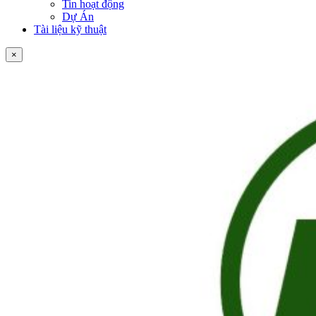
Tin hoạt động
Dự Án
Tài liệu kỹ thuật
×