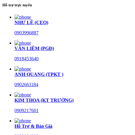
Hỗ trợ trực tuyến
NHƯ LỆ (CEO)
0903996887
VĂN LIÊM (PGĐ)
0918453640
ANH QUANG (TPKT )
0902661184
KIM THOA (KT TRƯỞNG)
0909217601
Hỗ Trợ & Báo Giá