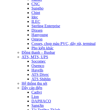
CNC
Sungho
Chint
Idec
ILEC
Sterling Enterprise
Dixsen
Hanyoung
Omron
Cosses, chụp màu PVC, dây rút, terminal
Phụ kiện khác
Đồng thanh – Busbar
ATS, MTS, UPS
Socomec
Osemco
Havells
ATS Divec
ATS Shihlin
Hệ thống thu sét
Dây cáp điện
Cadivi
Lion
DAPHACO
SangJin
Tài Trường Thành