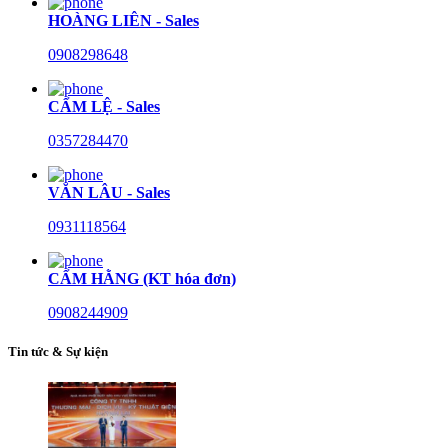
HOÀNG LIÊN - Sales
0908298648
CẨM LỆ - Sales
0357284470
VĂN LÂU - Sales
0931118564
CẨM HẰNG (KT hóa đơn)
0908244909
Tin tức & Sự kiện