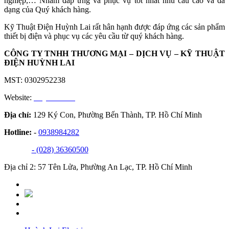
nghiệp,… Nhằm đáp ứng và phục vụ tốt nhất nhu cầu cao và đa
dạng của Quý khách hàng.
Kỹ Thuật Điện Huỳnh Lai rất hân hạnh được đáp ứng các sản phẩm
thiết bị điện và phục vụ các yêu cầu từ quý khách hàng.
CÔNG TY TNHH THƯƠNG MẠI – DỊCH VỤ – KỸ THUẬT
ĐIỆN HUỲNH LAI
MST: 0302952238
Website:
huynhlai.vn
Địa chỉ:
129 Ký Con, Phường Bến Thành, TP. Hồ Chí Minh
Hotline:
-
0938984282
- (028) 36360500
Địa chỉ 2: 57 Tên Lửa, Phường An Lạc, TP. Hồ Chí Minh