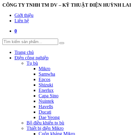
CÔNG TY TNHH TM DV – KỸ THUẬT ĐIỆN HUỲNH LAI
Giới thiệu
Liên hệ
0
Trang chủ
Điện công nghiệp
Tụ bù
Mikro
Samwha
Epcos
Shizuki
Enerlux
Capa Sino
Nuintek
Havells
Ducati
Dae Yeong
Bộ điều khiển tụ bù
Thiết bị điện Mikro
Cuộn kháng Mikro