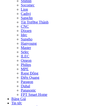
Shihlin
Socomec
Lion
Cadivi
SangJin
Tài Trường Thành
CNC
Dixsen
Idec
Sungho
Hanyoung
Master
Selec
ILEC
Omron
Philips
MPE
Rạng Đông
Điện Quang
Paragon
Duhal
Panasonic
FPT Smart Home
Bảng Giá
Tin tức