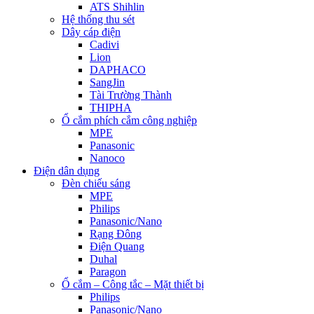
ATS Shihlin
Hệ thống thu sét
Dây cáp điện
Cadivi
Lion
DAPHACO
SangJin
Tài Trường Thành
THIPHA
Ổ cắm phích cắm công nghiệp
MPE
Panasonic
Nanoco
Điện dân dụng
Đèn chiếu sáng
MPE
Philips
Panasonic/Nano
Rạng Đông
Điện Quang
Duhal
Paragon
Ổ cắm – Công tắc – Mặt thiết bị
Philips
Panasonic/Nano