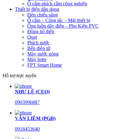
Ổ cắm phích cắm công nghiệp
Thiết bị điện dân dụng
Đèn chiếu sáng
Ổ cắm – Công tắc – Mặt thiết bị
Ống luồn dây điện – Phụ Kiện PVC
Đồng hồ điện
Quạt
Phích nước
Bếp điện từ
Máy nước nóng
Máy bơm
FPT Smart Home
Hỗ trợ trực tuyến
NHƯ LỆ (CEO)
0903996887
VĂN LIÊM (PGĐ)
0918453640