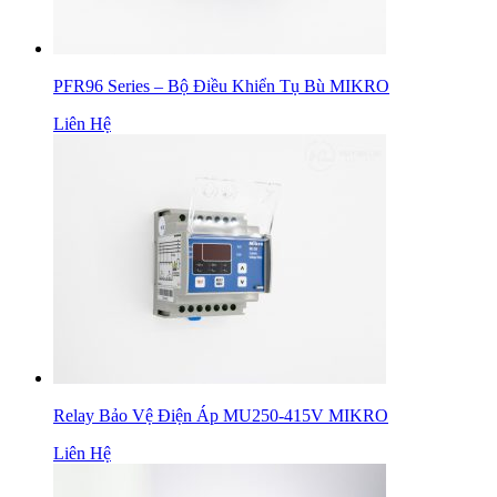
PFR96 Series – Bộ Điều Khiển Tụ Bù MIKRO
Liên Hệ
Relay Bảo Vệ Điện Áp MU250-415V MIKRO
Liên Hệ