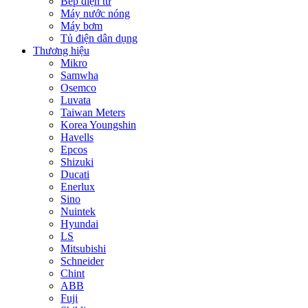
Bếp điện từ
Máy nước nóng
Máy bơm
Tủ điện dân dụng
Thương hiệu
Mikro
Samwha
Osemco
Luvata
Taiwan Meters
Korea Youngshin
Havells
Epcos
Shizuki
Ducati
Enerlux
Sino
Nuintek
Hyundai
LS
Mitsubishi
Schneider
Chint
ABB
Fuji