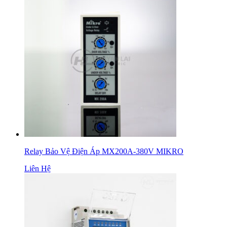
Relay Bảo Vệ Điện Áp MX200A-380V MIKRO
Liên Hệ