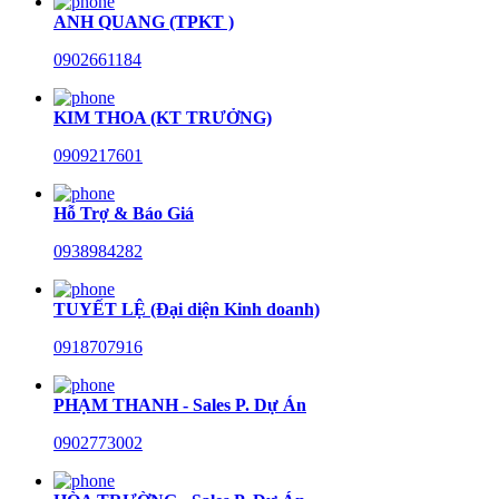
ANH QUANG (TPKT )
0902661184
KIM THOA (KT TRƯỞNG)
0909217601
Hỗ Trợ & Báo Giá
0938984282
TUYẾT LỆ (Đại diện Kinh doanh)
0918707916
PHẠM THANH - Sales P. Dự Án
0902773002