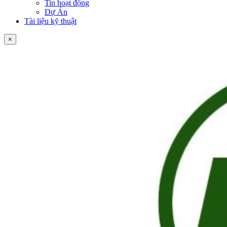
Tin hoạt động
Dự Án
Tài liệu kỹ thuật
×