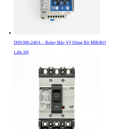
DIN300-240A – Relay Bảo Vệ Dòng Rò MIKRO
Liên Hệ