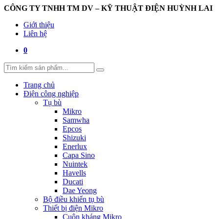
CÔNG TY TNHH TM DV – KỸ THUẬT ĐIỆN HUỲNH LAI
Giới thiệu
Liên hệ
0
Trang chủ
Điện công nghiệp
Tụ bù
Mikro
Samwha
Epcos
Shizuki
Enerlux
Capa Sino
Nuintek
Havells
Ducati
Dae Yeong
Bộ điều khiển tụ bù
Thiết bị điện Mikro
Cuộn kháng Mikro