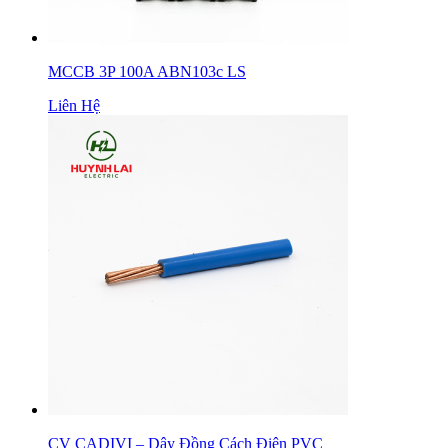
MCCB 3P 100A ABN103c LS
Liên Hệ
CV CADIVI – Dây Đồng Cách Điện PVC