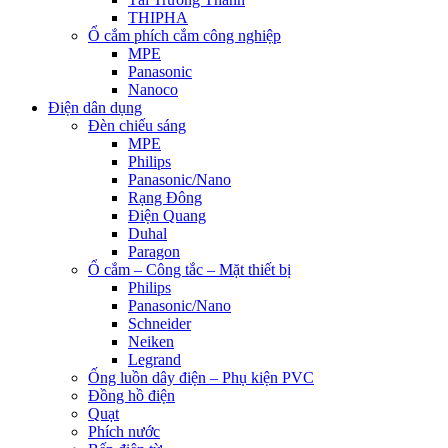
THIPHA
Ổ cắm phích cắm công nghiệp
MPE
Panasonic
Nanoco
Điện dân dụng
Đèn chiếu sáng
MPE
Philips
Panasonic/Nano
Rạng Đông
Điện Quang
Duhal
Paragon
Ổ cắm – Công tắc – Mặt thiết bị
Philips
Panasonic/Nano
Schneider
Neiken
Legrand
Ống luồn dây điện – Phụ kiện PVC
Đồng hồ điện
Quạt
Phích nước