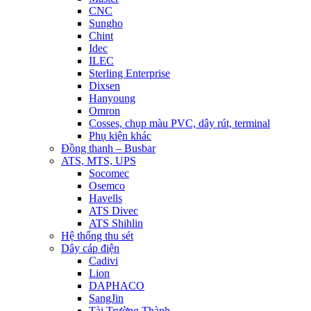
CNC
Sungho
Chint
Idec
ILEC
Sterling Enterprise
Dixsen
Hanyoung
Omron
Cosses, chụp màu PVC, dây rút, terminal
Phụ kiện khác
Đồng thanh – Busbar
ATS, MTS, UPS
Socomec
Osemco
Havells
ATS Divec
ATS Shihlin
Hệ thống thu sét
Dây cáp điện
Cadivi
Lion
DAPHACO
SangJin
Tài Trường Thành