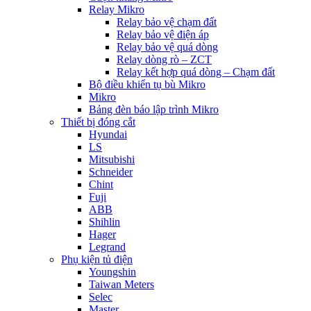
Relay Mikro
Relay bảo vệ chạm đất
Relay bảo vệ điện áp
Relay bảo vệ quá dòng
Relay dòng rò – ZCT
Relay kết hợp quá dòng – Chạm đất
Bộ điều khiển tụ bù Mikro
Mikro
Bảng đèn báo lập trình Mikro
Thiết bị đóng cắt
Hyundai
LS
Mitsubishi
Schneider
Chint
Fuji
ABB
Shihlin
Hager
Legrand
Phụ kiện tủ điện
Youngshin
Taiwan Meters
Selec
Master