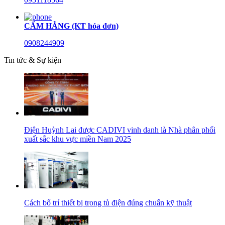
CẨM HẰNG (KT hóa đơn)
0908244909
Tin tức & Sự kiện
Điện Huỳnh Lai được CADIVI vinh danh là Nhà phân phối
xuất sắc khu vực miền Nam 2025
Cách bố trí thiết bị trong tủ điện đúng chuẩn kỹ thuật