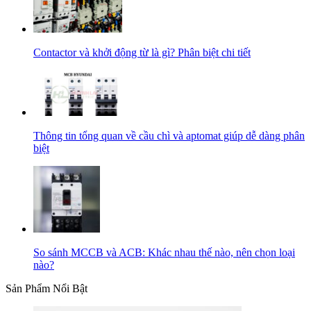
Contactor và khởi động từ là gì? Phân biệt chi tiết
Thông tin tổng quan về cầu chì và aptomat giúp dễ dàng phân
biệt
So sánh MCCB và ACB: Khác nhau thế nào, nên chọn loại
nào?
Sản Phẩm Nổi Bật