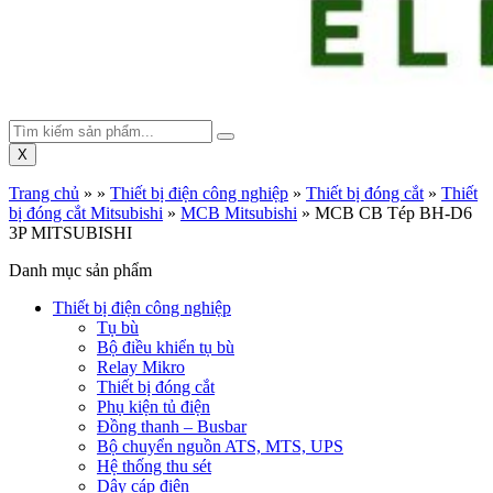
X
Trang chủ
»
»
Thiết bị điện công nghiệp
»
Thiết bị đóng cắt
»
Thiết
bị đóng cắt Mitsubishi
»
MCB Mitsubishi
»
MCB CB Tép BH-D6
3P MITSUBISHI
Danh mục sản phẩm
Thiết bị điện công nghiệp
Tụ bù
Bộ điều khiển tụ bù
Relay Mikro
Thiết bị đóng cắt
Phụ kiện tủ điện
Đồng thanh – Busbar
Bộ chuyển nguồn ATS, MTS, UPS
Hệ thống thu sét
Dây cáp điện