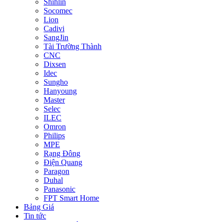
Shihlin
Socomec
Lion
Cadivi
SangJin
Tài Trường Thành
CNC
Dixsen
Idec
Sungho
Hanyoung
Master
Selec
ILEC
Omron
Philips
MPE
Rạng Đông
Điện Quang
Paragon
Duhal
Panasonic
FPT Smart Home
Bảng Giá
Tin tức