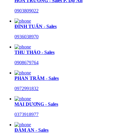
HÒA TRƯỜNG - Sales P. Dự Án
0903809022
ĐÌNH TUẤN - Sales
0936038970
THU THẢO - Sales
0908679764
PHAN TRÂM - Sales
0972991832
MAI DƯƠNG - Sales
0373918977
ĐÀM AN - Sales