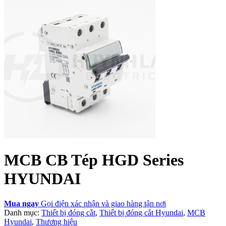
MCB CB Tép HGD Series
HYUNDAI
Mua ngay
Gọi điện xác nhận và giao hàng tận nơi
Danh mục:
Thiết bị đóng cắt
,
Thiết bị đóng cắt Hyundai
,
MCB
Hyundai
,
Thương hiệu