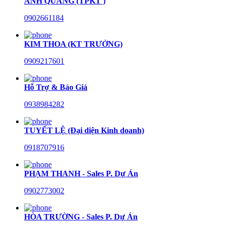
ANH QUANG (TPKT )
0902661184
KIM THOA (KT TRƯỞNG)
0909217601
Hỗ Trợ & Báo Giá
0938984282
TUYẾT LỆ (Đại diện Kinh doanh)
0918707916
PHẠM THANH - Sales P. Dự Án
0902773002
HÒA TRƯỜNG - Sales P. Dự Án