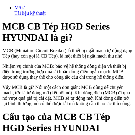
Mô tả
Tài liệu kỹ thuật
MCB CB Tép HGD Series
HYUNDAI là gì?
MCB (Miniature Circuit Breaker) là thiết bị ngắt mạch tự động dạng
Tép (hay còn gọi là CB Tép), là một thiết bị ngắt mạch thu nhỏ.
Nhiệm vụ chính của MCB: bảo vệ hệ thống dòng điện và thiết bị
điện trong trường hợp quá tải hoặc dòng điện ngắn mạch. MCB
được sử dụng thay thế cho công tắc cầu chì trong hệ thống điện.
Vậy MCB là gì? Nói một cách đơn giản: MCB dùng để chuyển
mạch, tức là tự động mở (kết nối nó). Khi dòng điện (MCB) đi qua
nó vượt quá giá trị cài đặt, MCB sẽ tự động mở. Khi dòng điện trở
lại bình thường, nó có thể được tắt mà không cần thao tác thủ công.
Cấu tạo của MCB CB Tép
HGD Series HYUNDAI