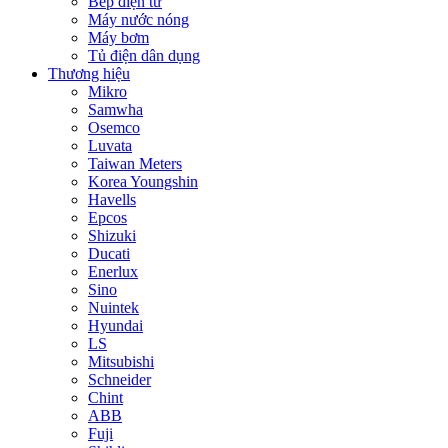
Bếp điện từ
Máy nước nóng
Máy bơm
Tủ điện dân dụng
Thương hiệu
Mikro
Samwha
Osemco
Luvata
Taiwan Meters
Korea Youngshin
Havells
Epcos
Shizuki
Ducati
Enerlux
Sino
Nuintek
Hyundai
LS
Mitsubishi
Schneider
Chint
ABB
Fuji