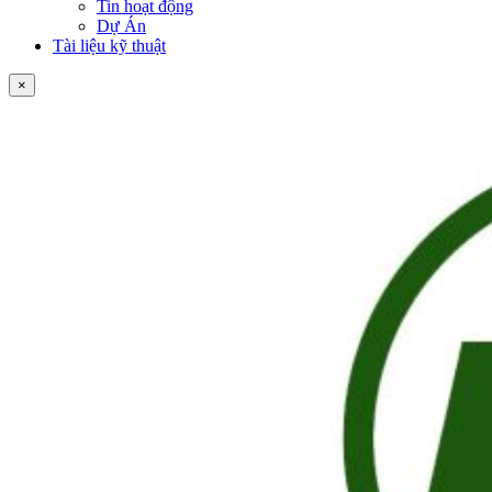
Tin hoạt động
Dự Án
Tài liệu kỹ thuật
×