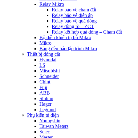
Relay Mikro
Relay bảo vệ chạm đất
Relay bảo vệ điện áp
Relay bảo vệ quá dòng
Relay dòng rò – ZCT
Relay kết hợp quá dòng – Chạm đất
Bộ điều khiển tụ bù Mikro
Mikro
Bảng đèn báo lập trình Mikro
Thiết bị đóng cắt
Hyundai
LS
Mitsubishi
Schneider
Chint
Fuji
ABB
Shihlin
Hager
Legrand
Phụ kiện tủ điện
Youngshin
Taiwan Meters
Selec
Master