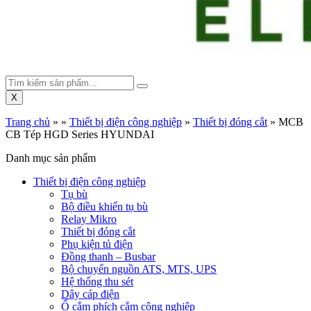
X
Trang chủ
»
»
Thiết bị điện công nghiệp
»
Thiết bị đóng cắt
»
MCB
CB Tép HGD Series HYUNDAI
Danh mục sản phẩm
Thiết bị điện công nghiệp
Tụ bù
Bộ điều khiển tụ bù
Relay Mikro
Thiết bị đóng cắt
Phụ kiện tủ điện
Đồng thanh – Busbar
Bộ chuyển nguồn ATS, MTS, UPS
Hệ thống thu sét
Dây cáp điện
Ổ cắm phích cắm công nghiệp