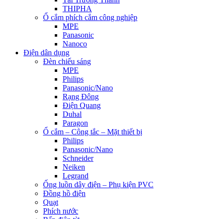
THIPHA
Ổ cắm phích cắm công nghiệp
MPE
Panasonic
Nanoco
Điện dân dụng
Đèn chiếu sáng
MPE
Philips
Panasonic/Nano
Rạng Đông
Điện Quang
Duhal
Paragon
Ổ cắm – Công tắc – Mặt thiết bị
Philips
Panasonic/Nano
Schneider
Neiken
Legrand
Ống luồn dây điện – Phụ kiện PVC
Đồng hồ điện
Quạt
Phích nước