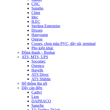
CNC
Sungho
Chint
Idec
ILEC
Sterling Enterprise
Dixsen
Hanyoung
Omron
Cosses, chụp màu PVC, dây rút, terminal
Phụ kiện khác
Đồng thanh – Busbar
ATS, MTS, UPS
Socomec
Osemco
Havells
ATS Divec
ATS Shihlin
Hệ thống thu sét
Dây cáp điện
Cadivi
Lion
DAPHACO
SangJin
Tài Trường Thành