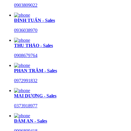
0903809022
ĐÌNH TUẤN - Sales
0936038970
THU THẢO - Sales
0908679764
PHAN TRÂM - Sales
0972991832
MAI DƯƠNG - Sales
0373918977
ĐÀM AN - Sales
0906809418