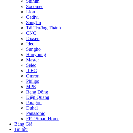
Shihlin
Socomec
Lion
Cadivi
SangJin
Tài Trường Thành
CNC
Dixsen
Idec
Sungho
Hanyoung
Master
Selec
ILEC
Omron
Philips
MPE
Rạng Đông
Điện Quang
Paragon
Duhal
Panasonic
FPT Smart Home
Bảng Giá
Tin tức