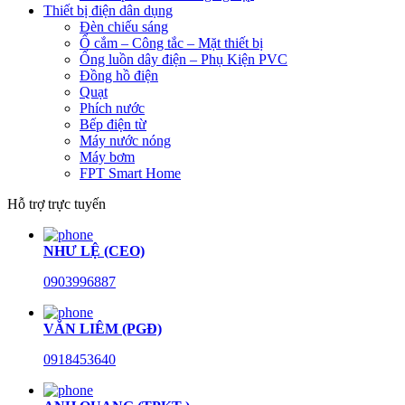
Thiết bị điện dân dụng
Đèn chiếu sáng
Ổ cắm – Công tắc – Mặt thiết bị
Ống luồn dây điện – Phụ Kiện PVC
Đồng hồ điện
Quạt
Phích nước
Bếp điện từ
Máy nước nóng
Máy bơm
FPT Smart Home
Hỗ trợ trực tuyến
NHƯ LỆ (CEO)
0903996887
VĂN LIÊM (PGĐ)
0918453640