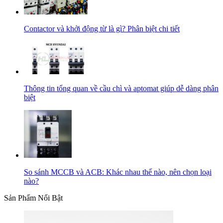
Contactor và khởi động từ là gì? Phân biệt chi tiết
Thông tin tổng quan về cầu chì và aptomat giúp dễ dàng phân
biệt
So sánh MCCB và ACB: Khác nhau thế nào, nên chọn loại
nào?
Sản Phẩm Nổi Bật