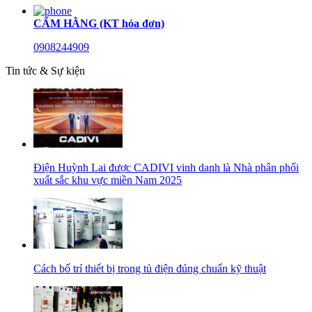
CẨM HẰNG (KT hóa đơn)
0908244909
Tin tức & Sự kiện
Điện Huỳnh Lai được CADIVI vinh danh là Nhà phân phối
xuất sắc khu vực miền Nam 2025
Cách bố trí thiết bị trong tủ điện đúng chuẩn kỹ thuật