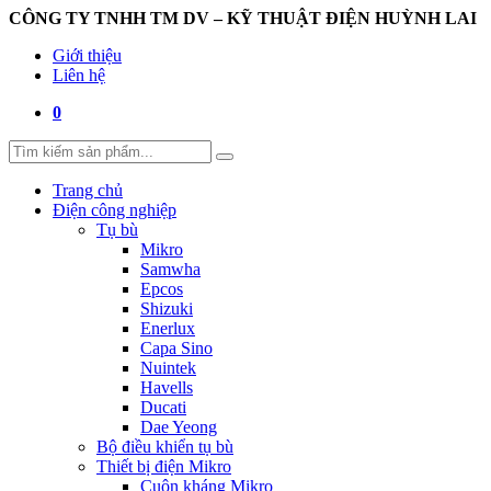
CÔNG TY TNHH TM DV – KỸ THUẬT ĐIỆN HUỲNH LAI
Giới thiệu
Liên hệ
0
Trang chủ
Điện công nghiệp
Tụ bù
Mikro
Samwha
Epcos
Shizuki
Enerlux
Capa Sino
Nuintek
Havells
Ducati
Dae Yeong
Bộ điều khiển tụ bù
Thiết bị điện Mikro
Cuộn kháng Mikro