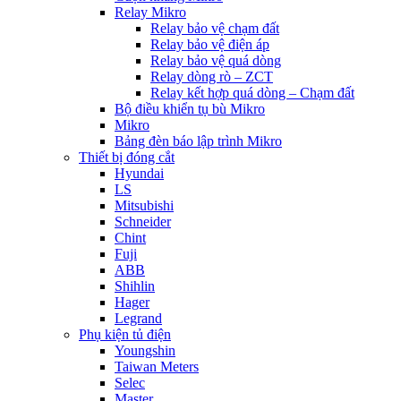
Relay Mikro
Relay bảo vệ chạm đất
Relay bảo vệ điện áp
Relay bảo vệ quá dòng
Relay dòng rò – ZCT
Relay kết hợp quá dòng – Chạm đất
Bộ điều khiển tụ bù Mikro
Mikro
Bảng đèn báo lập trình Mikro
Thiết bị đóng cắt
Hyundai
LS
Mitsubishi
Schneider
Chint
Fuji
ABB
Shihlin
Hager
Legrand
Phụ kiện tủ điện
Youngshin
Taiwan Meters
Selec
Master