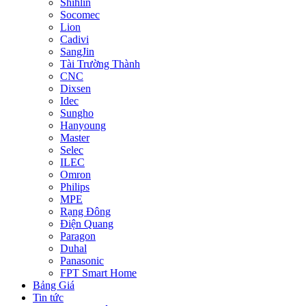
Shihlin
Socomec
Lion
Cadivi
SangJin
Tài Trường Thành
CNC
Dixsen
Idec
Sungho
Hanyoung
Master
Selec
ILEC
Omron
Philips
MPE
Rạng Đông
Điện Quang
Paragon
Duhal
Panasonic
FPT Smart Home
Bảng Giá
Tin tức