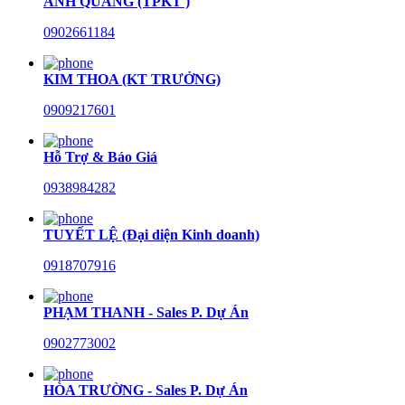
ANH QUANG (TPKT )
0902661184
KIM THOA (KT TRƯỞNG)
0909217601
Hỗ Trợ & Báo Giá
0938984282
TUYẾT LỆ (Đại diện Kinh doanh)
0918707916
PHẠM THANH - Sales P. Dự Án
0902773002
HÒA TRƯỜNG - Sales P. Dự Án