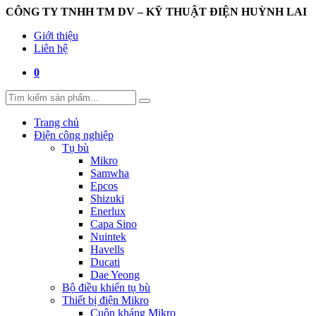
CÔNG TY TNHH TM DV – KỸ THUẬT ĐIỆN HUỲNH LAI
Giới thiệu
Liên hệ
0
Trang chủ
Điện công nghiệp
Tụ bù
Mikro
Samwha
Epcos
Shizuki
Enerlux
Capa Sino
Nuintek
Havells
Ducati
Dae Yeong
Bộ điều khiển tụ bù
Thiết bị điện Mikro
Cuộn kháng Mikro