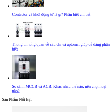
Contactor và khởi động từ là gì? Phân biệt chi tiết
Thông tin tổng quan về cầu chì và aptomat giúp dễ dàng phân
biệt
So sánh MCCB và ACB: Khác nhau thế nào, nên chọn loại
nào?
Sản Phẩm Nổi Bật