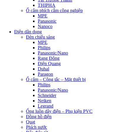
THIPHA
Ổ cắm phích cắm công nghiệp
MPE
Panasonic
Nanoco
Điện dân dụng
Đèn chiếu sáng
MPE
Philips
Panasonic/Nano
Rạng Đông
Điện Quang
Duhal
Paragon
Ổ cắm – Công tắc – Mặt thiết bị
Philips
Panasonic/Nano
Schneider
Neiken
Legrand
Ống luồn dây điện – Phụ kiện PVC
Đồng hồ điện
Quạt
Phích nước