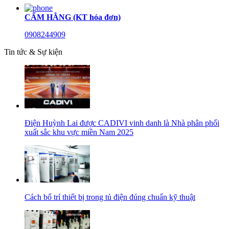
CẨM HẰNG (KT hóa đơn)
0908244909
Tin tức & Sự kiện
Điện Huỳnh Lai được CADIVI vinh danh là Nhà phân phối
xuất sắc khu vực miền Nam 2025
Cách bố trí thiết bị trong tủ điện đúng chuẩn kỹ thuật