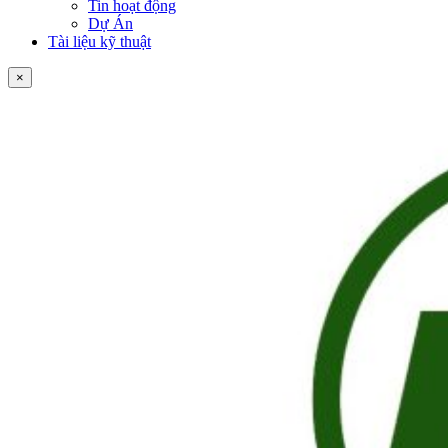
Tin hoạt động
Dự Án
Tài liệu kỹ thuật
×