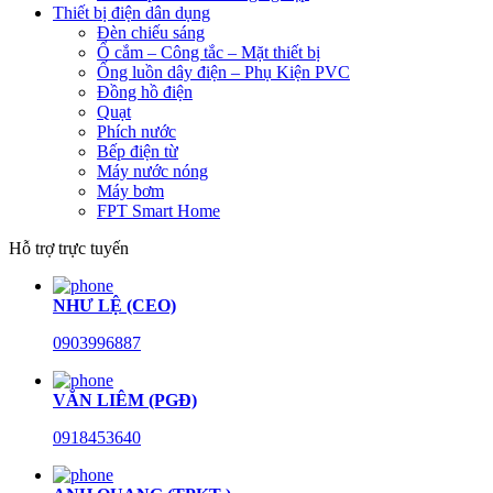
Thiết bị điện dân dụng
Đèn chiếu sáng
Ổ cắm – Công tắc – Mặt thiết bị
Ống luồn dây điện – Phụ Kiện PVC
Đồng hồ điện
Quạt
Phích nước
Bếp điện từ
Máy nước nóng
Máy bơm
FPT Smart Home
Hỗ trợ trực tuyến
NHƯ LỆ (CEO)
0903996887
VĂN LIÊM (PGĐ)
0918453640