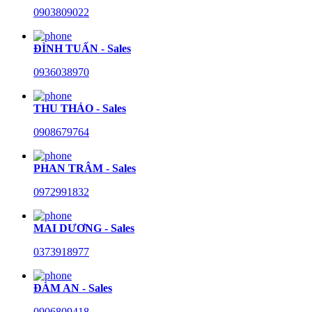
0903809022
ĐÌNH TUẤN - Sales
0936038970
THU THẢO - Sales
0908679764
PHAN TRÂM - Sales
0972991832
MAI DƯƠNG - Sales
0373918977
ĐÀM AN - Sales
0906809418