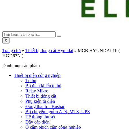
X
Trang chủ
»
Thiết bị đóng cắt Hyundai
»
MCB HYUNDAI 1P (
HGD63N )
Danh mục sản phẩm
Thiết bị điện công nghiệp
Tụ bù
Bộ điều khiển tụ bù
Relay Mikro
Thiết bị đóng cắt
Phụ kiện tủ điện
Đồng thanh – Busbar
Bộ chuyển nguồn ATS, MTS, UPS
Hệ thống thu sét
Dây cáp điện
Ổ cắm phích cắm công nghiệp