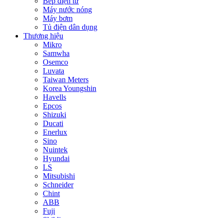
Bếp điện từ
Máy nước nóng
Máy bơm
Tủ điện dân dụng
Thương hiệu
Mikro
Samwha
Osemco
Luvata
Taiwan Meters
Korea Youngshin
Havells
Epcos
Shizuki
Ducati
Enerlux
Sino
Nuintek
Hyundai
LS
Mitsubishi
Schneider
Chint
ABB
Fuji