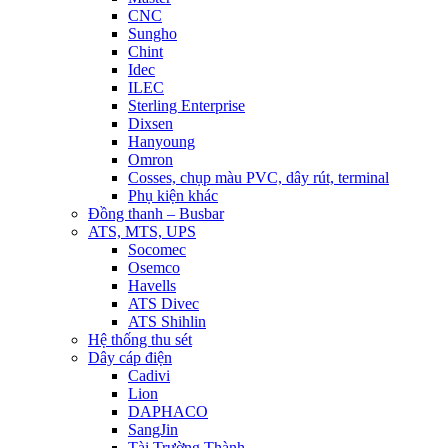
CNC
Sungho
Chint
Idec
ILEC
Sterling Enterprise
Dixsen
Hanyoung
Omron
Cosses, chụp màu PVC, dây rút, terminal
Phụ kiện khác
Đồng thanh – Busbar
ATS, MTS, UPS
Socomec
Osemco
Havells
ATS Divec
ATS Shihlin
Hệ thống thu sét
Dây cáp điện
Cadivi
Lion
DAPHACO
SangJin
Tài Trường Thành