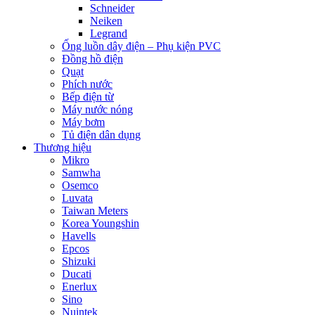
Schneider
Neiken
Legrand
Ống luồn dây điện – Phụ kiện PVC
Đồng hồ điện
Quạt
Phích nước
Bếp điện từ
Máy nước nóng
Máy bơm
Tủ điện dân dụng
Thương hiệu
Mikro
Samwha
Osemco
Luvata
Taiwan Meters
Korea Youngshin
Havells
Epcos
Shizuki
Ducati
Enerlux
Sino
Nuintek