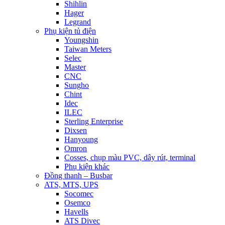
Shihlin
Hager
Legrand
Phụ kiện tủ điện
Youngshin
Taiwan Meters
Selec
Master
CNC
Sungho
Chint
Idec
ILEC
Sterling Enterprise
Dixsen
Hanyoung
Omron
Cosses, chụp màu PVC, dây rút, terminal
Phụ kiện khác
Đồng thanh – Busbar
ATS, MTS, UPS
Socomec
Osemco
Havells
ATS Divec