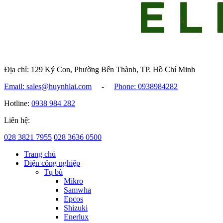
Địa chỉ: 129 Ký Con, Phường Bến Thành, TP. Hồ Chí Minh
Email: sales@huynhlai.com
-
Phone: 0938984282
Hotline:
0938 984 282
Liên hệ:
028 3821 7955
028 3636 0500
Trang chủ
Điện công nghiệp
Tụ bù
Mikro
Samwha
Epcos
Shizuki
Enerlux