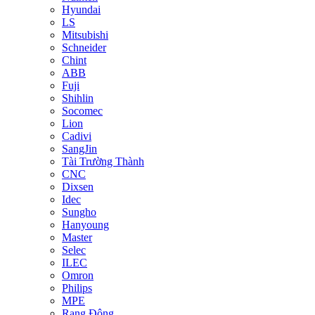
Hyundai
LS
Mitsubishi
Schneider
Chint
ABB
Fuji
Shihlin
Socomec
Lion
Cadivi
SangJin
Tài Trường Thành
CNC
Dixsen
Idec
Sungho
Hanyoung
Master
Selec
ILEC
Omron
Philips
MPE
Rạng Đông