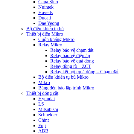
Capa Sino
Nuintek
Havells
Ducati
Dae Yeong
Bộ điều khiển tụ bù
Thiết bị điện Mikro
Cuộn kháng Mikro
Relay Mikro
Relay bảo vệ chạm đất
Relay bảo vệ điện áp
Relay bảo vệ quá dòng
Relay dòng rò – ZCT
Relay kết hợp quá dòng – Chạm đất
Bộ điều khiển tụ bù Mikro
Mikro
Bảng đèn báo lập trình Mikro
Thiết bị đóng cắt
Hyundai
LS
Mitsubishi
Schneider
Chint
Fuji
ABB