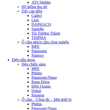
ATS Shihlin
Hệ thống thu sét
Dây cáp điện
Cadivi
Lion
DAPHACO
SangJin
Tài Trường Thành
THIPHA
Ổ cắm phích cắm công nghiệp
MPE
Panasonic
Nanoco
Điện dân dụng
Đèn chiếu sáng
MPE
Philips
Panasonic/Nano
Rạng Đông
Điện Quang
Duhal
Paragon
Ổ cắm – Công tắc – Mặt thiết bị
Philips
Panasonic/Nano