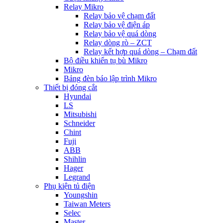
Relay Mikro
Relay bảo vệ chạm đất
Relay bảo vệ điện áp
Relay bảo vệ quá dòng
Relay dòng rò – ZCT
Relay kết hợp quá dòng – Chạm đất
Bộ điều khiển tụ bù Mikro
Mikro
Bảng đèn báo lập trình Mikro
Thiết bị đóng cắt
Hyundai
LS
Mitsubishi
Schneider
Chint
Fuji
ABB
Shihlin
Hager
Legrand
Phụ kiện tủ điện
Youngshin
Taiwan Meters
Selec
Master