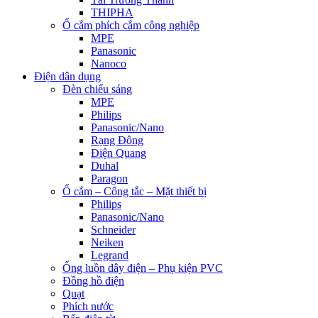
THIPHA
Ổ cắm phích cắm công nghiệp
MPE
Panasonic
Nanoco
Điện dân dụng
Đèn chiếu sáng
MPE
Philips
Panasonic/Nano
Rạng Đông
Điện Quang
Duhal
Paragon
Ổ cắm – Công tắc – Mặt thiết bị
Philips
Panasonic/Nano
Schneider
Neiken
Legrand
Ống luồn dây điện – Phụ kiện PVC
Đồng hồ điện
Quạt
Phích nước