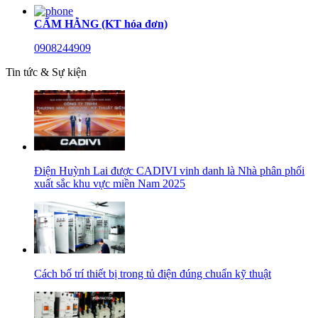
CẨM HẰNG (KT hóa đơn)
0908244909
Tin tức & Sự kiện
Điện Huỳnh Lai được CADIVI vinh danh là Nhà phân phối
xuất sắc khu vực miền Nam 2025
Cách bố trí thiết bị trong tủ điện đúng chuẩn kỹ thuật