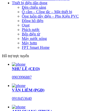
Thiết bị điện dân dụng
Đèn chiếu sáng
Ổ cắm – Công tắc – Mặt thiết bị
Ống luồn dây điện – Phụ Kiện PVC
Đồng hồ điện
Quạt
Phích nước
Bếp điện từ
Máy nước nóng
Máy bơm
FPT Smart Home
Hỗ trợ trực tuyến
NHƯ LỆ (CEO)
0903996887
VĂN LIÊM (PGĐ)
0918453640