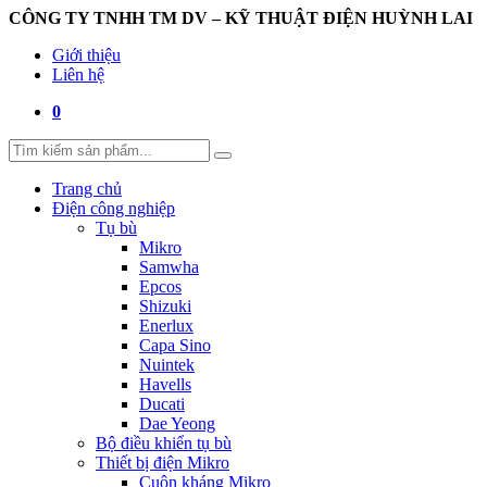
CÔNG TY TNHH TM DV – KỸ THUẬT ĐIỆN HUỲNH LAI
Giới thiệu
Liên hệ
0
Trang chủ
Điện công nghiệp
Tụ bù
Mikro
Samwha
Epcos
Shizuki
Enerlux
Capa Sino
Nuintek
Havells
Ducati
Dae Yeong
Bộ điều khiển tụ bù
Thiết bị điện Mikro
Cuộn kháng Mikro