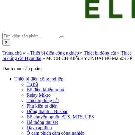
X
Trang chủ
»
»
Thiết bị điện công nghiệp
»
Thiết bị đóng cắt
»
Thiết
bị đóng cắt Hyundai
»
MCCB CB Khối HYUNDAI HGM250S 3P
Danh mục sản phẩm
Thiết bị điện công nghiệp
Tụ bù
Bộ điều khiển tụ bù
Relay Mikro
Thiết bị đóng cắt
Phụ kiện tủ điện
Đồng thanh – Busbar
Bộ chuyển nguồn ATS, MTS, UPS
Hệ thống thu sét
Dây cáp điện
Ổ cắm phích cắm công nghiệp