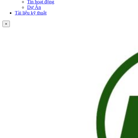
Tin hoạt động
Dự Án
Tài liệu kỹ thuật
×