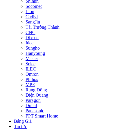
Shihlin
Socomec
Lion
Cadivi
SangJin
Tài Trường Thành
CNC
Dixsen
Idec
Sungho
Hanyoung
Master
Selec
ILEC
Omron
Philips
MPE
Rạng Đông
Điện Quang
Paragon
Duhal
Panasonic
FPT Smart Home
Bảng Giá
Tin tức