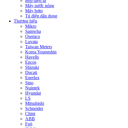
Bếp điện từ
Máy nước nóng
Máy bơm
Tủ điện dân dụng
Thương hiệu
Mikro
Samwha
Osemco
Luvata
Taiwan Meters
Korea Youngshin
Havells
Epcos
Shizuki
Ducati
Enerlux
Sino
Nuintek
Hyundai
LS
Mitsubishi
Schneider
Chint
ABB
Fuji