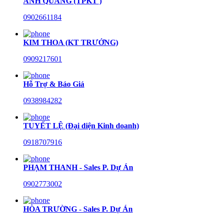
ANH QUANG (TPKT )
0902661184
KIM THOA (KT TRƯỞNG)
0909217601
Hỗ Trợ & Báo Giá
0938984282
TUYẾT LỆ (Đại diện Kinh doanh)
0918707916
PHẠM THANH - Sales P. Dự Án
0902773002
HÒA TRƯỜNG - Sales P. Dự Án