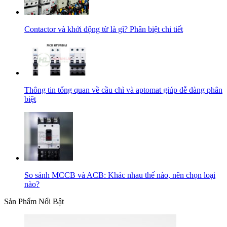
Contactor và khởi động từ là gì? Phân biệt chi tiết
Thông tin tổng quan về cầu chì và aptomat giúp dễ dàng phân
biệt
So sánh MCCB và ACB: Khác nhau thế nào, nên chọn loại
nào?
Sản Phẩm Nổi Bật