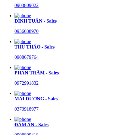
0903809022
ĐÌNH TUẤN - Sales
0936038970
THU THẢO - Sales
0908679764
PHAN TRÂM - Sales
0972991832
MAI DƯƠNG - Sales
0373918977
ĐÀM AN - Sales
0906809418