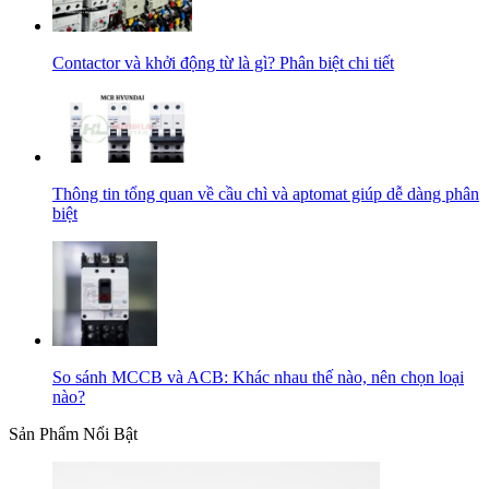
Contactor và khởi động từ là gì? Phân biệt chi tiết
Thông tin tổng quan về cầu chì và aptomat giúp dễ dàng phân
biệt
So sánh MCCB và ACB: Khác nhau thế nào, nên chọn loại
nào?
Sản Phẩm Nổi Bật