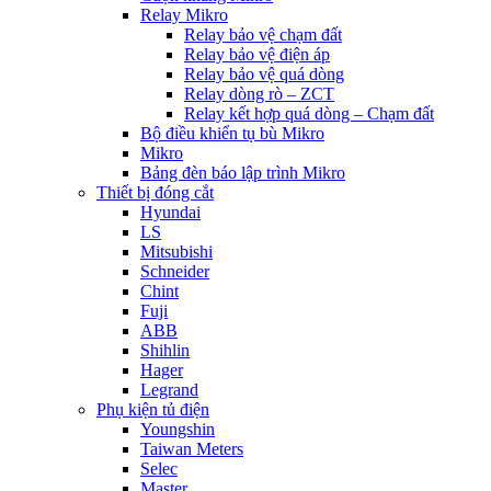
Relay Mikro
Relay bảo vệ chạm đất
Relay bảo vệ điện áp
Relay bảo vệ quá dòng
Relay dòng rò – ZCT
Relay kết hợp quá dòng – Chạm đất
Bộ điều khiển tụ bù Mikro
Mikro
Bảng đèn báo lập trình Mikro
Thiết bị đóng cắt
Hyundai
LS
Mitsubishi
Schneider
Chint
Fuji
ABB
Shihlin
Hager
Legrand
Phụ kiện tủ điện
Youngshin
Taiwan Meters
Selec
Master