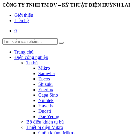
CÔNG TY TNHH TM DV – KỸ THUẬT ĐIỆN HUỲNH LAI
Giới thiệu
Liên hệ
0
Trang chủ
Điện công nghiệp
Tụ bù
Mikro
Samwha
Epcos
Shizuki
Enerlux
Capa Sino
Nuintek
Havells
Ducati
Dae Yeong
Bộ điều khiển tụ bù
Thiết bị điện Mikro
Cuộn kháng Mikro