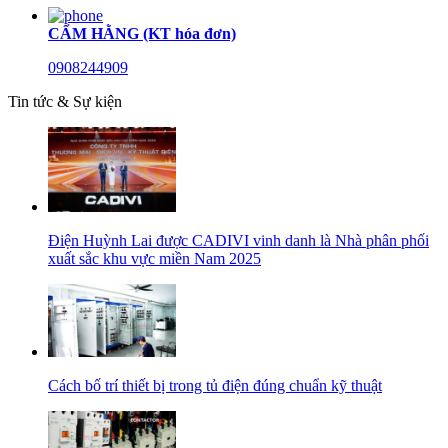
CẨM HẰNG (KT hóa đơn)
0908244909
Tin tức & Sự kiện
Điện Huỳnh Lai được CADIVI vinh danh là Nhà phân phối
xuất sắc khu vực miền Nam 2025
Cách bố trí thiết bị trong tủ điện đúng chuẩn kỹ thuật