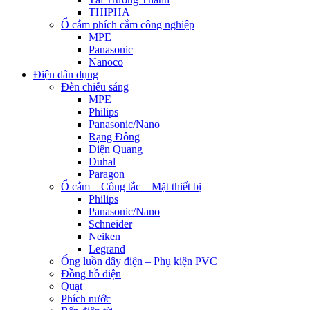
THIPHA
Ổ cắm phích cắm công nghiệp
MPE
Panasonic
Nanoco
Điện dân dụng
Đèn chiếu sáng
MPE
Philips
Panasonic/Nano
Rạng Đông
Điện Quang
Duhal
Paragon
Ổ cắm – Công tắc – Mặt thiết bị
Philips
Panasonic/Nano
Schneider
Neiken
Legrand
Ống luồn dây điện – Phụ kiện PVC
Đồng hồ điện
Quạt
Phích nước