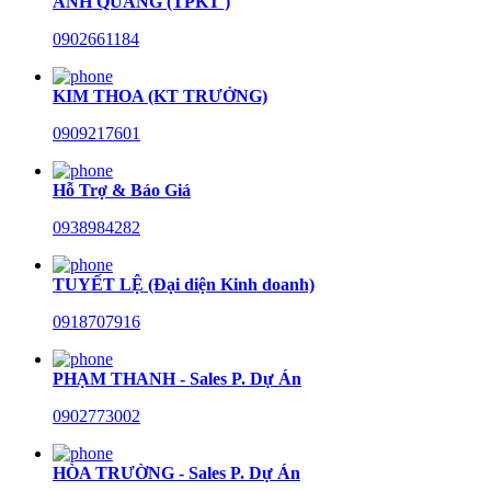
ANH QUANG (TPKT )
0902661184
KIM THOA (KT TRƯỞNG)
0909217601
Hỗ Trợ & Báo Giá
0938984282
TUYẾT LỆ (Đại diện Kinh doanh)
0918707916
PHẠM THANH - Sales P. Dự Án
0902773002
HÒA TRƯỜNG - Sales P. Dự Án