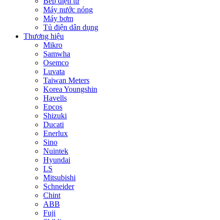
Bếp điện từ
Máy nước nóng
Máy bơm
Tủ điện dân dụng
Thương hiệu
Mikro
Samwha
Osemco
Luvata
Taiwan Meters
Korea Youngshin
Havells
Epcos
Shizuki
Ducati
Enerlux
Sino
Nuintek
Hyundai
LS
Mitsubishi
Schneider
Chint
ABB
Fuji