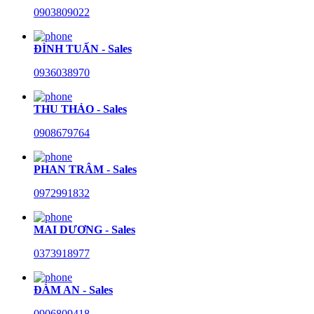
0903809022
ĐÌNH TUẤN - Sales
0936038970
THU THẢO - Sales
0908679764
PHAN TRÂM - Sales
0972991832
MAI DƯƠNG - Sales
0373918977
ĐÀM AN - Sales
0906809418