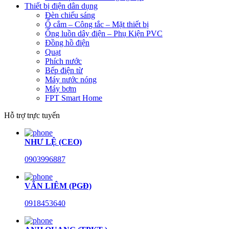
Thiết bị điện dân dụng
Đèn chiếu sáng
Ổ cắm – Công tắc – Mặt thiết bị
Ống luồn dây điện – Phụ Kiện PVC
Đồng hồ điện
Quạt
Phích nước
Bếp điện từ
Máy nước nóng
Máy bơm
FPT Smart Home
Hỗ trợ trực tuyến
NHƯ LỆ (CEO)
0903996887
VĂN LIÊM (PGĐ)
0918453640