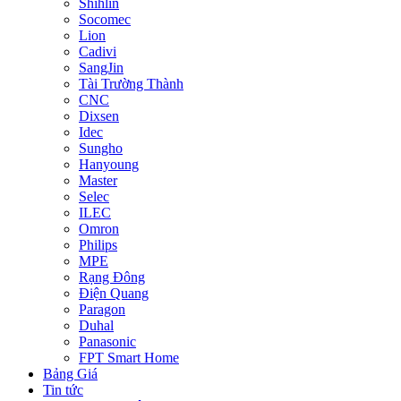
Shihlin
Socomec
Lion
Cadivi
SangJin
Tài Trường Thành
CNC
Dixsen
Idec
Sungho
Hanyoung
Master
Selec
ILEC
Omron
Philips
MPE
Rạng Đông
Điện Quang
Paragon
Duhal
Panasonic
FPT Smart Home
Bảng Giá
Tin tức