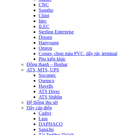
CNC
Sungho
Chint
Idec
ILEC
Sterling Enterprise
Dixsen
Hanyoung
Omron
Cosses, chụp màu PVC, dây rút, terminal
Phụ kiện khác
Đồng thanh – Busbar
ATS, MTS, UPS
Socomec
Osemco
Havells
ATS Divec
ATS Shihlin
Hệ thống thu sét
Dây cáp điện
Cadivi
Lion
DAPHACO
SangJin
Tài Trường Thành