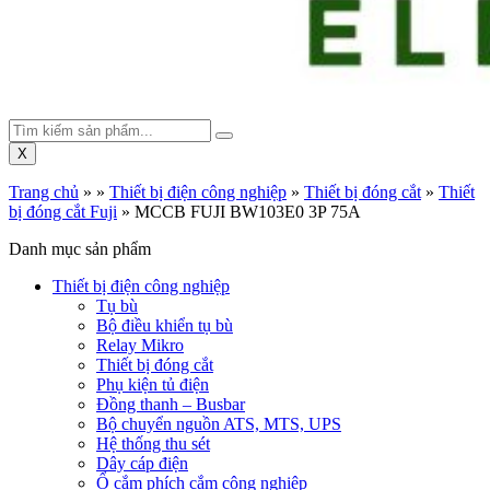
X
Trang chủ
»
»
Thiết bị điện công nghiệp
»
Thiết bị đóng cắt
»
Thiết
bị đóng cắt Fuji
»
MCCB FUJI BW103E0 3P 75A
Danh mục sản phẩm
Thiết bị điện công nghiệp
Tụ bù
Bộ điều khiển tụ bù
Relay Mikro
Thiết bị đóng cắt
Phụ kiện tủ điện
Đồng thanh – Busbar
Bộ chuyển nguồn ATS, MTS, UPS
Hệ thống thu sét
Dây cáp điện
Ổ cắm phích cắm công nghiệp