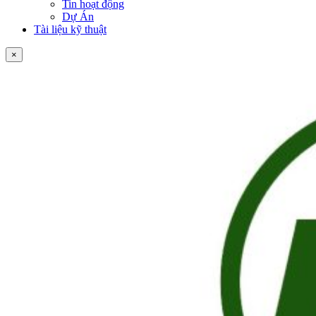
Tin hoạt động
Dự Án
Tài liệu kỹ thuật
×