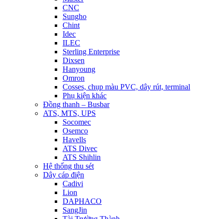
CNC
Sungho
Chint
Idec
ILEC
Sterling Enterprise
Dixsen
Hanyoung
Omron
Cosses, chụp màu PVC, dây rút, terminal
Phụ kiện khác
Đồng thanh – Busbar
ATS, MTS, UPS
Socomec
Osemco
Havells
ATS Divec
ATS Shihlin
Hệ thống thu sét
Dây cáp điện
Cadivi
Lion
DAPHACO
SangJin
Tài Trường Thành