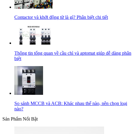
Contactor và khởi động từ là gì? Phân biệt chi tiết
Thông tin tổng quan về cầu chì và aptomat giúp dễ dàng phân
biệt
So sánh MCCB và ACB: Khác nhau thế nào, nên chọn loại
nào?
Sản Phẩm Nổi Bật