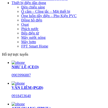
Thiết bị điện dân dụng
Đèn chiếu sáng
Ổ cắm – Công tắc – Mặt thiết bị
Ống luồn dây điện – Phụ Kiện PVC
Đồng hồ điện
Quạt
Phích nước
Bếp điện từ
Máy nước nóng
Máy bơm
FPT Smart Home
Hỗ trợ trực tuyến
NHƯ LỆ (CEO)
0903996887
VĂN LIÊM (PGĐ)
0918453640