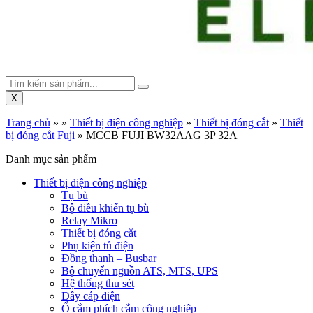
X
Trang chủ
»
»
Thiết bị điện công nghiệp
»
Thiết bị đóng cắt
»
Thiết
bị đóng cắt Fuji
»
MCCB FUJI BW32AAG 3P 32A
Danh mục sản phẩm
Thiết bị điện công nghiệp
Tụ bù
Bộ điều khiển tụ bù
Relay Mikro
Thiết bị đóng cắt
Phụ kiện tủ điện
Đồng thanh – Busbar
Bộ chuyển nguồn ATS, MTS, UPS
Hệ thống thu sét
Dây cáp điện
Ổ cắm phích cắm công nghiệp