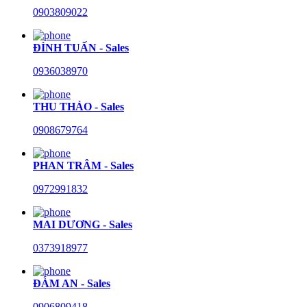
0903809022
ĐÌNH TUẤN - Sales
0936038970
THU THẢO - Sales
0908679764
PHAN TRÂM - Sales
0972991832
MAI DƯƠNG - Sales
0373918977
ĐÀM AN - Sales
0906809418