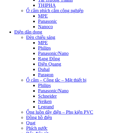
THIPHA
Ổ cắm phích cắm công nghiệp
MPE
Panasonic
Nanoco
Điện dân dụng
Đèn chiếu sáng
MPE
Philips
Panasonic/Nano
Rạng Đông
Điện Quang
Duhal
Paragon
Ổ cắm – Công tắc – Mặt thiết bị
Philips
Panasonic/Nano
Schneider
Neiken
Legrand
Ống luồn dây điện – Phụ kiện PVC
Đồng hồ điện
Quạt
Phích nước