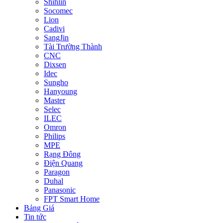
Shihlin
Socomec
Lion
Cadivi
SangJin
Tài Trường Thành
CNC
Dixsen
Idec
Sungho
Hanyoung
Master
Selec
ILEC
Omron
Philips
MPE
Rạng Đông
Điện Quang
Paragon
Duhal
Panasonic
FPT Smart Home
Bảng Giá
Tin tức