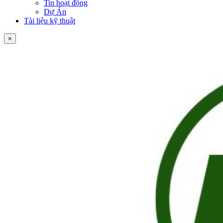
Tin hoạt động
Dự Án
Tài liệu kỹ thuật
×