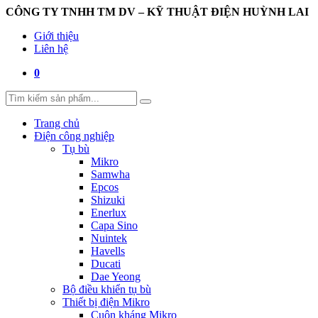
CÔNG TY TNHH TM DV – KỸ THUẬT ĐIỆN HUỲNH LAI
Giới thiệu
Liên hệ
0
Trang chủ
Điện công nghiệp
Tụ bù
Mikro
Samwha
Epcos
Shizuki
Enerlux
Capa Sino
Nuintek
Havells
Ducati
Dae Yeong
Bộ điều khiển tụ bù
Thiết bị điện Mikro
Cuộn kháng Mikro