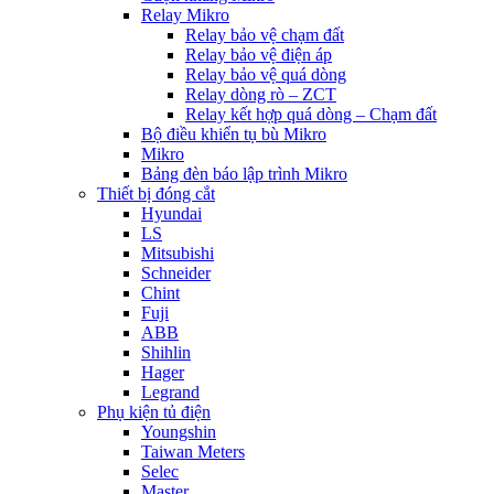
Relay Mikro
Relay bảo vệ chạm đất
Relay bảo vệ điện áp
Relay bảo vệ quá dòng
Relay dòng rò – ZCT
Relay kết hợp quá dòng – Chạm đất
Bộ điều khiển tụ bù Mikro
Mikro
Bảng đèn báo lập trình Mikro
Thiết bị đóng cắt
Hyundai
LS
Mitsubishi
Schneider
Chint
Fuji
ABB
Shihlin
Hager
Legrand
Phụ kiện tủ điện
Youngshin
Taiwan Meters
Selec
Master