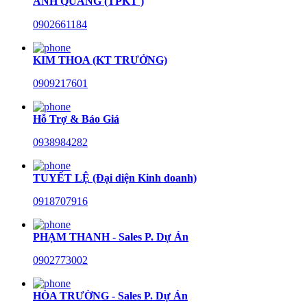
ANH QUANG (TPKT )
0902661184
KIM THOA (KT TRƯỞNG)
0909217601
Hỗ Trợ & Báo Giá
0938984282
TUYẾT LỆ (Đại diện Kinh doanh)
0918707916
PHẠM THANH - Sales P. Dự Án
0902773002
HÒA TRƯỜNG - Sales P. Dự Án