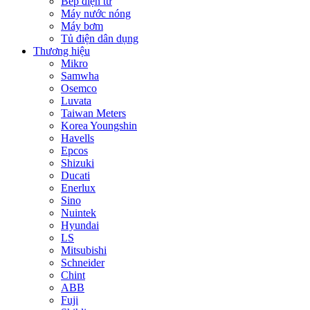
Bếp điện từ
Máy nước nóng
Máy bơm
Tủ điện dân dụng
Thương hiệu
Mikro
Samwha
Osemco
Luvata
Taiwan Meters
Korea Youngshin
Havells
Epcos
Shizuki
Ducati
Enerlux
Sino
Nuintek
Hyundai
LS
Mitsubishi
Schneider
Chint
ABB
Fuji