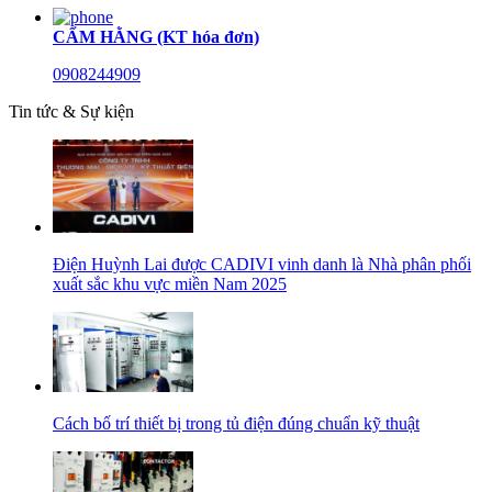
CẨM HẰNG (KT hóa đơn)
0908244909
Tin tức & Sự kiện
Điện Huỳnh Lai được CADIVI vinh danh là Nhà phân phối
xuất sắc khu vực miền Nam 2025
Cách bố trí thiết bị trong tủ điện đúng chuẩn kỹ thuật