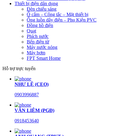
Thiết bị điện dân dụng
Đèn chiếu sáng
Ổ cắm – Công tắc – Mặt thiết bị
Ống luồn dây điện – Phụ Kiện PVC
Đồng hồ điện
Quạt
Phích nước
Bếp điện từ
Máy nước nóng
Máy bơm
FPT Smart Home
Hỗ trợ trực tuyến
NHƯ LỆ (CEO)
0903996887
VĂN LIÊM (PGĐ)
0918453640