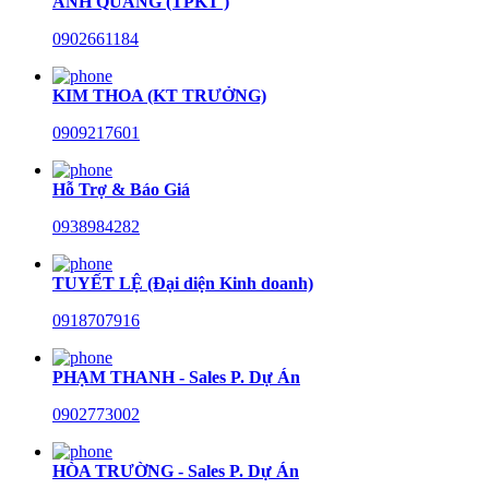
ANH QUANG (TPKT )
0902661184
KIM THOA (KT TRƯỞNG)
0909217601
Hỗ Trợ & Báo Giá
0938984282
TUYẾT LỆ (Đại diện Kinh doanh)
0918707916
PHẠM THANH - Sales P. Dự Án
0902773002
HÒA TRƯỜNG - Sales P. Dự Án