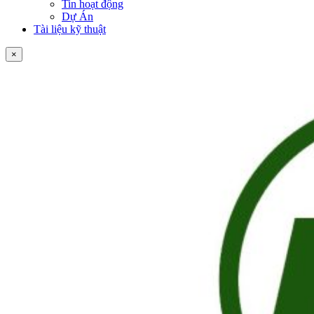
Tin hoạt động
Dự Án
Tài liệu kỹ thuật
×