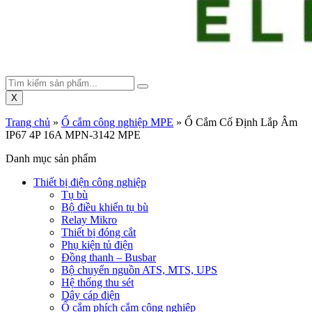
X
Trang chủ
»
Ổ cắm công nghiệp MPE
»
Ổ Cắm Cố Định Lắp Âm
IP67 4P 16A MPN-3142 MPE
Danh mục sản phẩm
Thiết bị điện công nghiệp
Tụ bù
Bộ điều khiển tụ bù
Relay Mikro
Thiết bị đóng cắt
Phụ kiện tủ điện
Đồng thanh – Busbar
Bộ chuyển nguồn ATS, MTS, UPS
Hệ thống thu sét
Dây cáp điện
Ổ cắm phích cắm công nghiệp