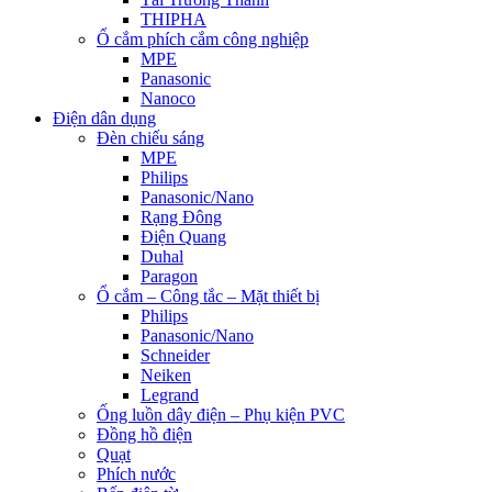
THIPHA
Ổ cắm phích cắm công nghiệp
MPE
Panasonic
Nanoco
Điện dân dụng
Đèn chiếu sáng
MPE
Philips
Panasonic/Nano
Rạng Đông
Điện Quang
Duhal
Paragon
Ổ cắm – Công tắc – Mặt thiết bị
Philips
Panasonic/Nano
Schneider
Neiken
Legrand
Ống luồn dây điện – Phụ kiện PVC
Đồng hồ điện
Quạt
Phích nước