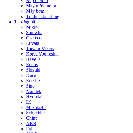
Bếp điện từ
Máy nước nóng
Máy bơm
Tủ điện dân dụng
Thương hiệu
Mikro
Samwha
Osemco
Luvata
Taiwan Meters
Korea Youngshin
Havells
Epcos
Shizuki
Ducati
Enerlux
Sino
Nuintek
Hyundai
LS
Mitsubishi
Schneider
Chint
ABB
Fuji