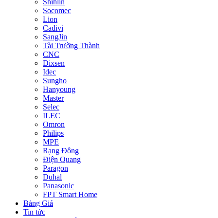
Shihlin
Socomec
Lion
Cadivi
SangJin
Tài Trường Thành
CNC
Dixsen
Idec
Sungho
Hanyoung
Master
Selec
ILEC
Omron
Philips
MPE
Rạng Đông
Điện Quang
Paragon
Duhal
Panasonic
FPT Smart Home
Bảng Giá
Tin tức