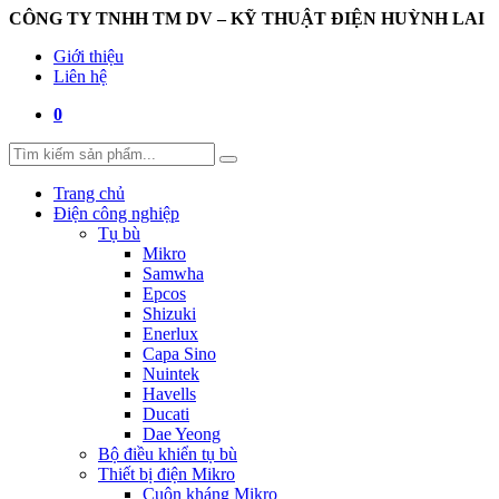
CÔNG TY TNHH TM DV – KỸ THUẬT ĐIỆN HUỲNH LAI
Giới thiệu
Liên hệ
0
Trang chủ
Điện công nghiệp
Tụ bù
Mikro
Samwha
Epcos
Shizuki
Enerlux
Capa Sino
Nuintek
Havells
Ducati
Dae Yeong
Bộ điều khiển tụ bù
Thiết bị điện Mikro
Cuộn kháng Mikro