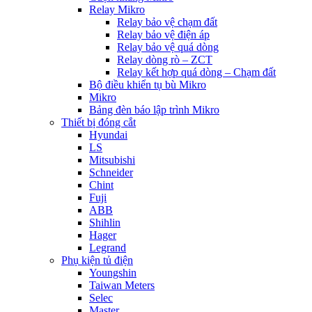
Relay Mikro
Relay bảo vệ chạm đất
Relay bảo vệ điện áp
Relay bảo vệ quá dòng
Relay dòng rò – ZCT
Relay kết hợp quá dòng – Chạm đất
Bộ điều khiển tụ bù Mikro
Mikro
Bảng đèn báo lập trình Mikro
Thiết bị đóng cắt
Hyundai
LS
Mitsubishi
Schneider
Chint
Fuji
ABB
Shihlin
Hager
Legrand
Phụ kiện tủ điện
Youngshin
Taiwan Meters
Selec
Master