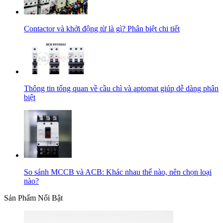
Contactor và khởi động từ là gì? Phân biệt chi tiết
Thông tin tổng quan về cầu chì và aptomat giúp dễ dàng phân
biệt
So sánh MCCB và ACB: Khác nhau thế nào, nên chọn loại
nào?
Sản Phẩm Nổi Bật