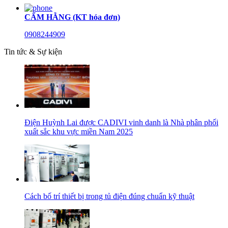
CẨM HẰNG (KT hóa đơn)
0908244909
Tin tức & Sự kiện
Điện Huỳnh Lai được CADIVI vinh danh là Nhà phân phối
xuất sắc khu vực miền Nam 2025
Cách bố trí thiết bị trong tủ điện đúng chuẩn kỹ thuật