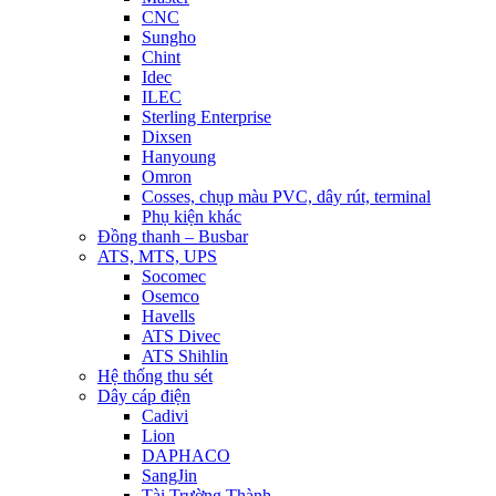
CNC
Sungho
Chint
Idec
ILEC
Sterling Enterprise
Dixsen
Hanyoung
Omron
Cosses, chụp màu PVC, dây rút, terminal
Phụ kiện khác
Đồng thanh – Busbar
ATS, MTS, UPS
Socomec
Osemco
Havells
ATS Divec
ATS Shihlin
Hệ thống thu sét
Dây cáp điện
Cadivi
Lion
DAPHACO
SangJin
Tài Trường Thành