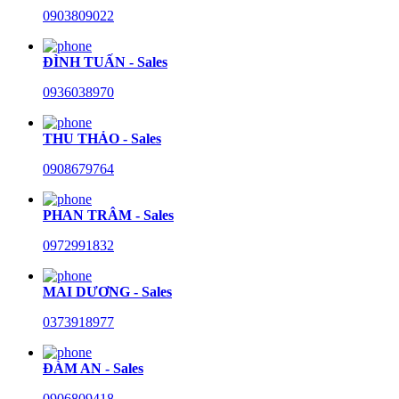
0903809022
ĐÌNH TUẤN - Sales
0936038970
THU THẢO - Sales
0908679764
PHAN TRÂM - Sales
0972991832
MAI DƯƠNG - Sales
0373918977
ĐÀM AN - Sales
0906809418