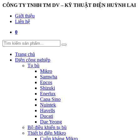
CÔNG TY TNHH TM DV – KỸ THUẬT ĐIỆN HUỲNH LAI
Giới thiệu
Liên hệ
0
Trang chủ
Điện công nghiệp
Tụ bù
Mikro
Samwha
Epcos
Shizuki
Enerlux
Capa Sino
Nuintek
Havells
Ducati
Dae Yeong
Bộ điều khiển tụ bù
Thiết bị điện Mikro
Cuộn kháng Mikro