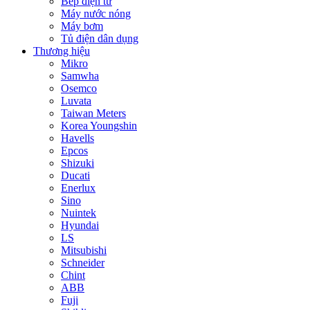
Bếp điện từ
Máy nước nóng
Máy bơm
Tủ điện dân dụng
Thương hiệu
Mikro
Samwha
Osemco
Luvata
Taiwan Meters
Korea Youngshin
Havells
Epcos
Shizuki
Ducati
Enerlux
Sino
Nuintek
Hyundai
LS
Mitsubishi
Schneider
Chint
ABB
Fuji