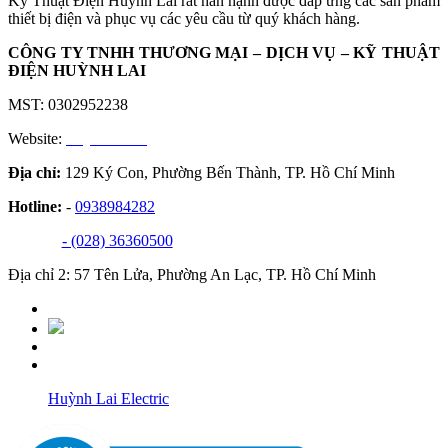
Kỹ Thuật Điện Huỳnh Lai rất hân hạnh được đáp ứng các sản phẩm
thiết bị điện và phục vụ các yêu cầu từ quý khách hàng.
CÔNG TY TNHH THƯƠNG MẠI – DỊCH VỤ – KỸ THUẬT
ĐIỆN HUỲNH LAI
MST: 0302952238
Website:
huynhlai.vn
Địa chỉ:
129 Ký Con, Phường Bến Thành, TP. Hồ Chí Minh
Hotline:
-
0938984282
- (028) 36360500
Địa chỉ 2: 57 Tên Lửa, Phường An Lạc, TP. Hồ Chí Minh
Huỳnh Lai Electric