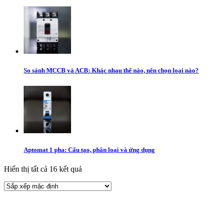
So sánh MCCB và ACB: Khác nhau thế nào, nên chọn loại nào?
Aptomat 1 pha: Cấu tạo, phân loại và ứng dụng
Hiển thị tất cả 16 kết quả