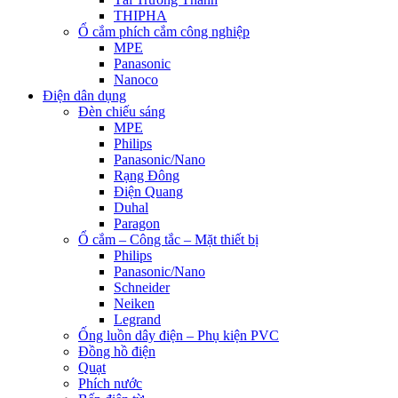
THIPHA
Ổ cắm phích cắm công nghiệp
MPE
Panasonic
Nanoco
Điện dân dụng
Đèn chiếu sáng
MPE
Philips
Panasonic/Nano
Rạng Đông
Điện Quang
Duhal
Paragon
Ổ cắm – Công tắc – Mặt thiết bị
Philips
Panasonic/Nano
Schneider
Neiken
Legrand
Ống luồn dây điện – Phụ kiện PVC
Đồng hồ điện
Quạt
Phích nước