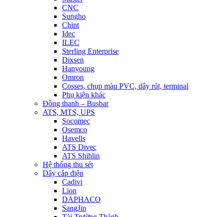
CNC
Sungho
Chint
Idec
ILEC
Sterling Enterprise
Dixsen
Hanyoung
Omron
Cosses, chụp màu PVC, dây rút, terminal
Phụ kiện khác
Đồng thanh – Busbar
ATS, MTS, UPS
Socomec
Osemco
Havells
ATS Divec
ATS Shihlin
Hệ thống thu sét
Dây cáp điện
Cadivi
Lion
DAPHACO
SangJin
Tài Trường Thành