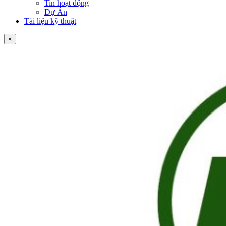
Tin hoạt động
Dự Án
Tài liệu kỹ thuật
×