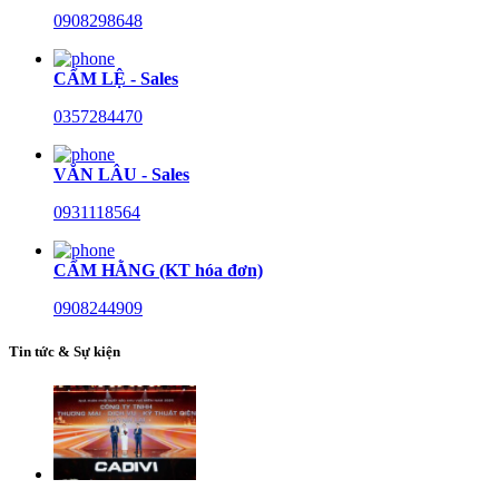
0908298648
CẨM LỆ - Sales
0357284470
VĂN LÂU - Sales
0931118564
CẨM HẰNG (KT hóa đơn)
0908244909
Tin tức & Sự kiện