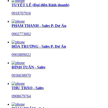
TUYẾT LỆ (Đại diện Kinh doanh)
0918707916
PHẠM THANH - Sales P. Dự Án
0902773002
HÒA TRƯỜNG - Sales P. Dự Án
0903809022
ĐÌNH TUẤN - Sales
0936038970
THU THẢO - Sales
0908679764