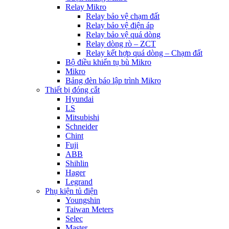
Relay Mikro
Relay bảo vệ chạm đất
Relay bảo vệ điện áp
Relay bảo vệ quá dòng
Relay dòng rò – ZCT
Relay kết hợp quá dòng – Chạm đất
Bộ điều khiển tụ bù Mikro
Mikro
Bảng đèn báo lập trình Mikro
Thiết bị đóng cắt
Hyundai
LS
Mitsubishi
Schneider
Chint
Fuji
ABB
Shihlin
Hager
Legrand
Phụ kiện tủ điện
Youngshin
Taiwan Meters
Selec
Master