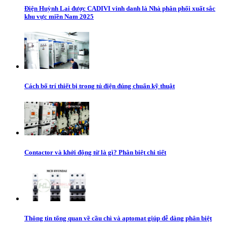
Điện Huỳnh Lai được CADIVI vinh danh là Nhà phân phối xuất sắc
khu vực miền Nam 2025
Cách bố trí thiết bị trong tủ điện đúng chuẩn kỹ thuật
Contactor và khởi động từ là gì? Phân biệt chi tiết
Thông tin tổng quan về cầu chì và aptomat giúp dễ dàng phân biệt