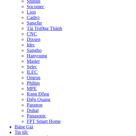
Shihlin
Socomec
Lion
Cadivi
SangJin
Tài Trường Thành
CNC
Dixsen
Idec
Sungho
Hanyoung
Master
Selec
ILEC
Omron
Philips
MPE
Rạng Đông
Điện Quang
Paragon
Duhal
Panasonic
FPT Smart Home
Bảng Giá
Tin tức