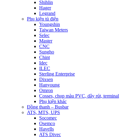
Shihlin
Hager
Legrand
Phụ kiện tủ điện
Youngshin
Taiwan Meters
Selec
Master
CNC
Sungho
Chint
Idec
ILEC
Sterling Enterprise
Dixsen
Hanyoung
Omron
Cosses, chụp màu PVC, dây rút, terminal
Phụ kiện khác
Đồng thanh – Busbar
ATS, MTS, UPS
Socomec
Osemco
Havells
ATS Divec