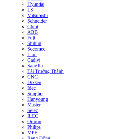
Hyundai
LS
Mitsubishi
Schneider
Chint
ABB
Fuji
Shihlin
Socomec
Lion
Cadivi
SangJin
Tài Trường Thành
CNC
Dixsen
Idec
Sungho
Hanyoung
Master
Selec
ILEC
Omron
Philips
MPE
Rạng Đông