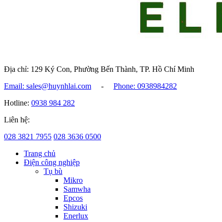
Địa chỉ: 129 Ký Con, Phường Bến Thành, TP. Hồ Chí Minh
Email: sales@huynhlai.com
-
Phone: 0938984282
Hotline:
0938 984 282
Liên hệ:
028 3821 7955
028 3636 0500
Trang chủ
Điện công nghiệp
Tụ bù
Mikro
Samwha
Epcos
Shizuki
Enerlux