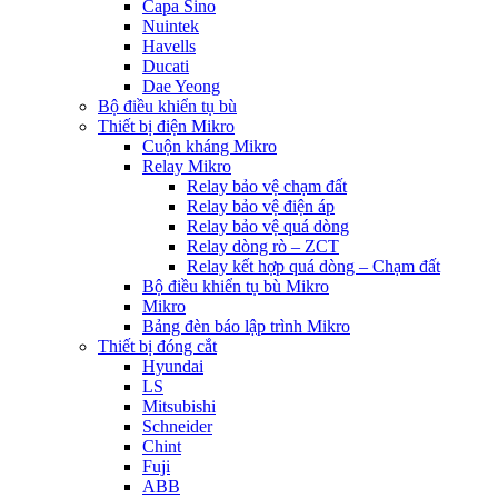
Capa Sino
Nuintek
Havells
Ducati
Dae Yeong
Bộ điều khiển tụ bù
Thiết bị điện Mikro
Cuộn kháng Mikro
Relay Mikro
Relay bảo vệ chạm đất
Relay bảo vệ điện áp
Relay bảo vệ quá dòng
Relay dòng rò – ZCT
Relay kết hợp quá dòng – Chạm đất
Bộ điều khiển tụ bù Mikro
Mikro
Bảng đèn báo lập trình Mikro
Thiết bị đóng cắt
Hyundai
LS
Mitsubishi
Schneider
Chint
Fuji
ABB