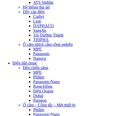
ATS Shihlin
Hệ thống thu sét
Dây cáp điện
Cadivi
Lion
DAPHACO
SangJin
Tài Trường Thành
THIPHA
Ổ cắm phích cắm công nghiệp
MPE
Panasonic
Nanoco
Điện dân dụng
Đèn chiếu sáng
MPE
Philips
Panasonic/Nano
Rạng Đông
Điện Quang
Duhal
Paragon
Ổ cắm – Công tắc – Mặt thiết bị
Philips
Panasonic/Nano