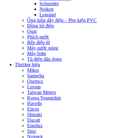
Schneider
Neiken
Legrand
Ống luồn dây điện – Phụ kiện PVC
Đồng hồ điện
Quạt
Phích nước
Bếp điện từ
Máy nước nóng
Máy bơm
Tủ điện dân dụng
Thương hiệu
Mikro
Samwha
Osemco
Luvata
Taiwan Meters
Korea Youngshin
Havells
Epcos
Shizuki
Ducati
Enerlux
Sino
Nuintek