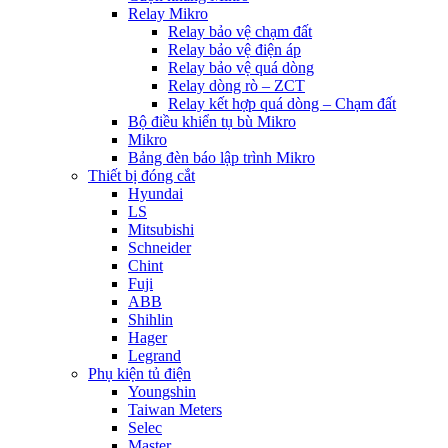
Relay Mikro
Relay bảo vệ chạm đất
Relay bảo vệ điện áp
Relay bảo vệ quá dòng
Relay dòng rò – ZCT
Relay kết hợp quá dòng – Chạm đất
Bộ điều khiển tụ bù Mikro
Mikro
Bảng đèn báo lập trình Mikro
Thiết bị đóng cắt
Hyundai
LS
Mitsubishi
Schneider
Chint
Fuji
ABB
Shihlin
Hager
Legrand
Phụ kiện tủ điện
Youngshin
Taiwan Meters
Selec
Master