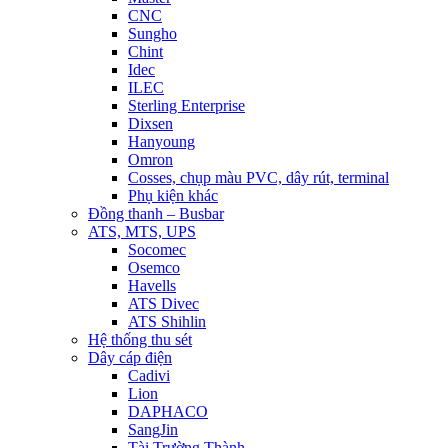
CNC
Sungho
Chint
Idec
ILEC
Sterling Enterprise
Dixsen
Hanyoung
Omron
Cosses, chụp màu PVC, dây rút, terminal
Phụ kiện khác
Đồng thanh – Busbar
ATS, MTS, UPS
Socomec
Osemco
Havells
ATS Divec
ATS Shihlin
Hệ thống thu sét
Dây cáp điện
Cadivi
Lion
DAPHACO
SangJin
Tài Trường Thành