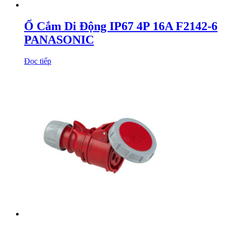
Ổ Cắm Di Động IP67 4P 16A F2142-6
PANASONIC
Đọc tiếp