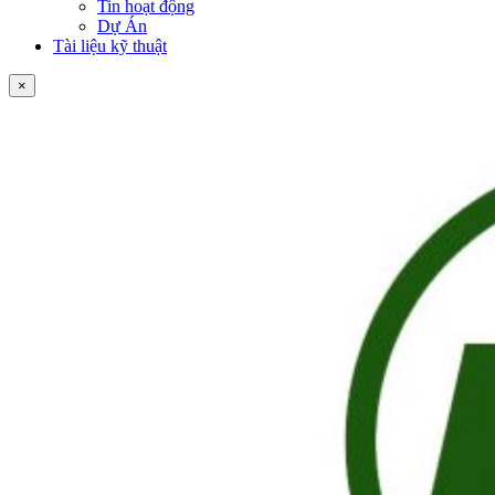
Tin hoạt động
Dự Án
Tài liệu kỹ thuật
×