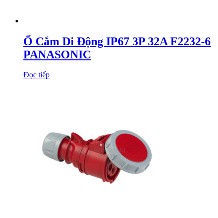
Ổ Cắm Di Động IP67 3P 32A F2232-6
PANASONIC
Đọc tiếp