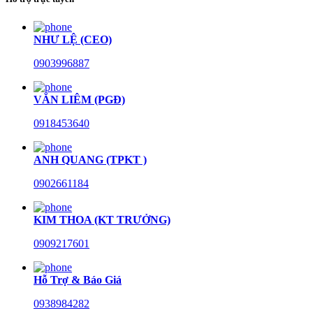
NHƯ LỆ (CEO)
0903996887
VĂN LIÊM (PGĐ)
0918453640
ANH QUANG (TPKT )
0902661184
KIM THOA (KT TRƯỞNG)
0909217601
Hỗ Trợ & Báo Giá
0938984282