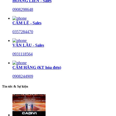
HOÀNG LIÊN - Sales
0908298648
CẨM LỆ - Sales
0357284470
VĂN LÂU - Sales
0931118564
CẨM HẰNG (KT hóa đơn)
0908244909
Tin tức & Sự kiện