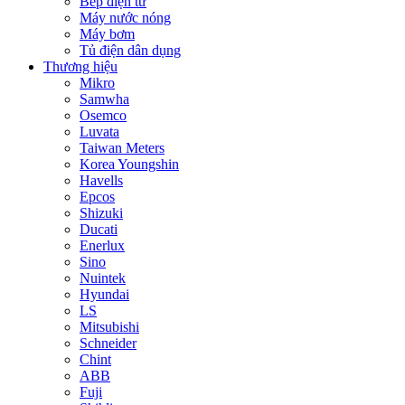
Bếp điện từ
Máy nước nóng
Máy bơm
Tủ điện dân dụng
Thương hiệu
Mikro
Samwha
Osemco
Luvata
Taiwan Meters
Korea Youngshin
Havells
Epcos
Shizuki
Ducati
Enerlux
Sino
Nuintek
Hyundai
LS
Mitsubishi
Schneider
Chint
ABB
Fuji