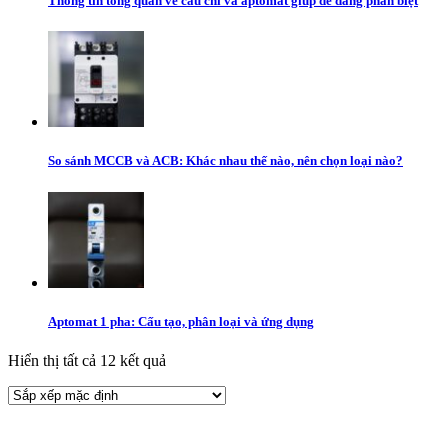
Thông tin tổng quan về cầu chì và aptomat giúp dễ dàng phân biệt
So sánh MCCB và ACB: Khác nhau thế nào, nên chọn loại nào?
Aptomat 1 pha: Cấu tạo, phân loại và ứng dụng
Hiển thị tất cả 12 kết quả