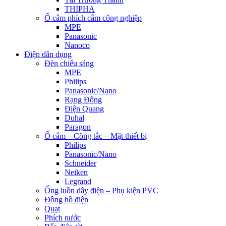
THIPHA
Ổ cắm phích cắm công nghiệp
MPE
Panasonic
Nanoco
Điện dân dụng
Đèn chiếu sáng
MPE
Philips
Panasonic/Nano
Rạng Đông
Điện Quang
Duhal
Paragon
Ổ cắm – Công tắc – Mặt thiết bị
Philips
Panasonic/Nano
Schneider
Neiken
Legrand
Ống luồn dây điện – Phụ kiện PVC
Đồng hồ điện
Quạt
Phích nước