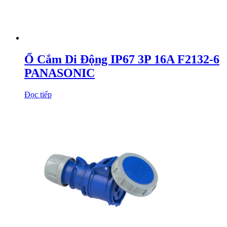
Ổ Cắm Di Động IP67 3P 16A F2132-6
PANASONIC
Đọc tiếp