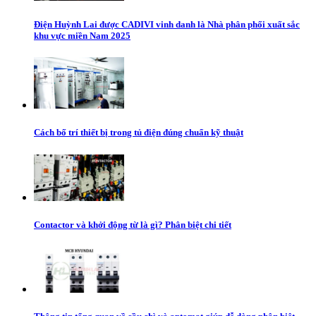
Điện Huỳnh Lai được CADIVI vinh danh là Nhà phân phối xuất sắc
khu vực miền Nam 2025
Cách bố trí thiết bị trong tủ điện đúng chuẩn kỹ thuật
Contactor và khởi động từ là gì? Phân biệt chi tiết