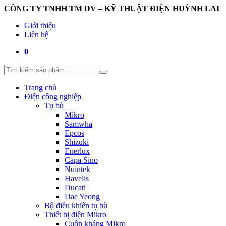
CÔNG TY TNHH TM DV – KỸ THUẬT ĐIỆN HUỲNH LAI
Giới thiệu
Liên hệ
0
Trang chủ
Điện công nghiệp
Tụ bù
Mikro
Samwha
Epcos
Shizuki
Enerlux
Capa Sino
Nuintek
Havells
Ducati
Dae Yeong
Bộ điều khiển tụ bù
Thiết bị điện Mikro
Cuộn kháng Mikro