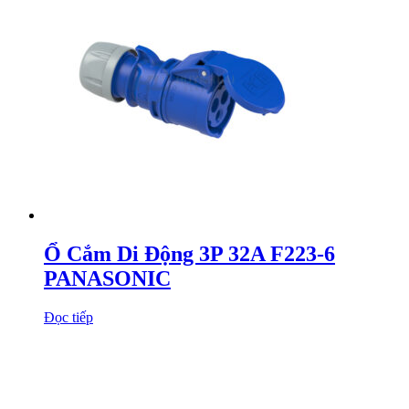
Ổ Cắm Di Động 3P 32A F223-6
PANASONIC
Đọc tiếp