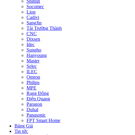
Shihlin
Socomec
Lion
Cadivi
SangJin
Tài Trường Thành
CNC
Dixsen
Idec
Sungho
Hanyoung
Master
Selec
ILEC
Omron
Philips
MPE
Rạng Đông
Điện Quang
Paragon
Duhal
Panasonic
FPT Smart Home
Bảng Giá
Tin tức