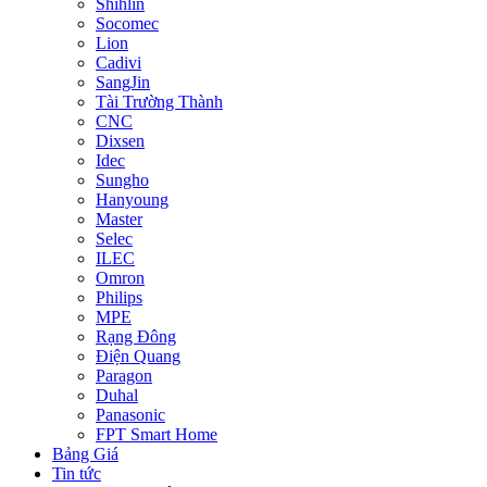
Shihlin
Socomec
Lion
Cadivi
SangJin
Tài Trường Thành
CNC
Dixsen
Idec
Sungho
Hanyoung
Master
Selec
ILEC
Omron
Philips
MPE
Rạng Đông
Điện Quang
Paragon
Duhal
Panasonic
FPT Smart Home
Bảng Giá
Tin tức