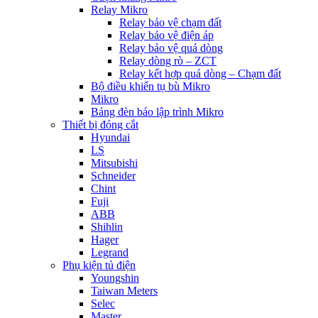
Relay Mikro
Relay bảo vệ chạm đất
Relay bảo vệ điện áp
Relay bảo vệ quá dòng
Relay dòng rò – ZCT
Relay kết hợp quá dòng – Chạm đất
Bộ điều khiển tụ bù Mikro
Mikro
Bảng đèn báo lập trình Mikro
Thiết bị đóng cắt
Hyundai
LS
Mitsubishi
Schneider
Chint
Fuji
ABB
Shihlin
Hager
Legrand
Phụ kiện tủ điện
Youngshin
Taiwan Meters
Selec
Master