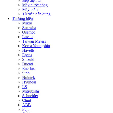
Bếp điện từ
Máy nước nóng
Máy bơm
Tủ điện dân dụng
Thương hiệu
Mikro
Samwha
Osemco
Luvata
Taiwan Meters
Korea Youngshin
Havells
Epcos
Shizuki
Ducati
Enerlux
Sino
Nuintek
Hyundai
LS
Mitsubishi
Schneider
Chint
ABB
Fuji