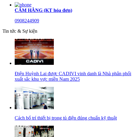
CẨM HẰNG (KT hóa đơn)
0908244909
Tin tức & Sự kiện
Điện Huỳnh Lai được CADIVI vinh danh là Nhà phân phối
xuất sắc khu vực miền Nam 2025
Cách bố trí thiết bị trong tủ điện đúng chuẩn kỹ thuật