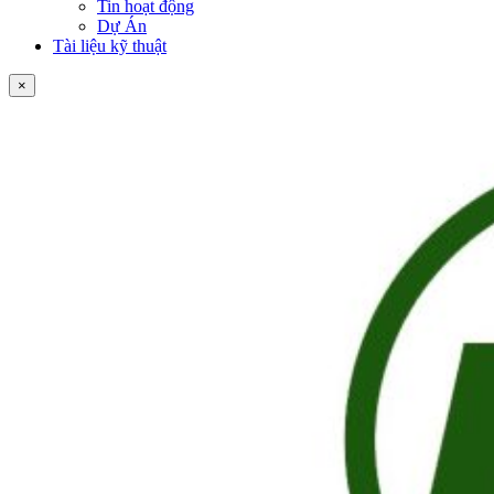
Tin hoạt động
Dự Án
Tài liệu kỹ thuật
×