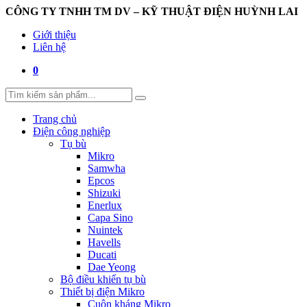
CÔNG TY TNHH TM DV – KỸ THUẬT ĐIỆN HUỲNH LAI
Giới thiệu
Liên hệ
0
Trang chủ
Điện công nghiệp
Tụ bù
Mikro
Samwha
Epcos
Shizuki
Enerlux
Capa Sino
Nuintek
Havells
Ducati
Dae Yeong
Bộ điều khiển tụ bù
Thiết bị điện Mikro
Cuộn kháng Mikro