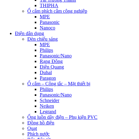
THIPHA
Ổ cắm phích cắm công nghiệp
MPE
Panasonic
Nanoco
Điện dân dụng
Đèn chiếu sáng
MPE
Philips
Panasonic/Nano
Rạng Đông
Điện Quang
Duhal
Paragon
Ổ cắm – Công tắc – Mặt thiết bị
Philips
Panasonic/Nano
Schneider
Neiken
Legrand
Ống luồn dây điện – Phụ kiện PVC
Đồng hồ điện
Quạt
Phích nước