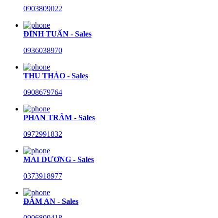
0903809022
ĐÌNH TUẤN - Sales
0936038970
THU THẢO - Sales
0908679764
PHAN TRÂM - Sales
0972991832
MAI DƯƠNG - Sales
0373918977
ĐÀM AN - Sales
0906809418