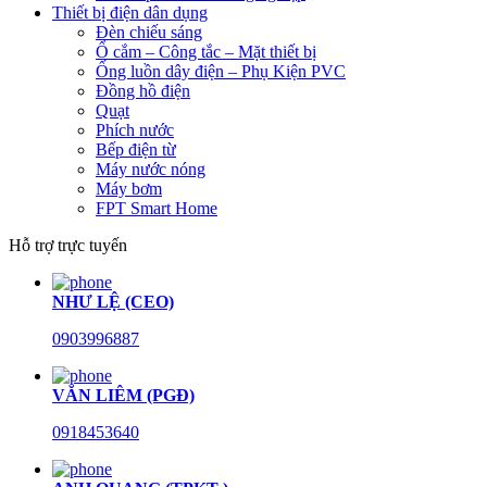
Thiết bị điện dân dụng
Đèn chiếu sáng
Ổ cắm – Công tắc – Mặt thiết bị
Ống luồn dây điện – Phụ Kiện PVC
Đồng hồ điện
Quạt
Phích nước
Bếp điện từ
Máy nước nóng
Máy bơm
FPT Smart Home
Hỗ trợ trực tuyến
NHƯ LỆ (CEO)
0903996887
VĂN LIÊM (PGĐ)
0918453640