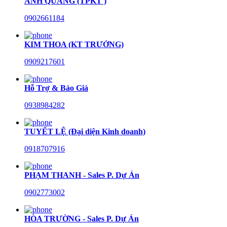
ANH QUANG (TPKT )
0902661184
KIM THOA (KT TRƯỞNG)
0909217601
Hỗ Trợ & Báo Giá
0938984282
TUYẾT LỆ (Đại diện Kinh doanh)
0918707916
PHẠM THANH - Sales P. Dự Án
0902773002
HÒA TRƯỜNG - Sales P. Dự Án