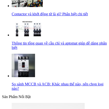
Contactor và khởi động từ là gì? Phân biệt chi tiết
Thông tin tổng quan về cầu chì và aptomat giúp dễ dàng phân
biệt
So sánh MCCB và ACB: Khác nhau thế nào, nên chọn loại
nào?
Sản Phẩm Nổi Bật