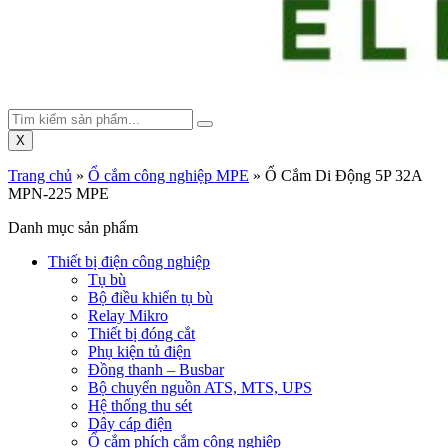
X
Trang chủ
»
Ổ cắm công nghiệp MPE
»
Ổ Cắm Di Động 5P 32A
MPN-225 MPE
Danh mục sản phẩm
Thiết bị điện công nghiệp
Tụ bù
Bộ điều khiển tụ bù
Relay Mikro
Thiết bị đóng cắt
Phụ kiện tủ điện
Đồng thanh – Busbar
Bộ chuyển nguồn ATS, MTS, UPS
Hệ thống thu sét
Dây cáp điện
Ổ cắm phích cắm công nghiệp