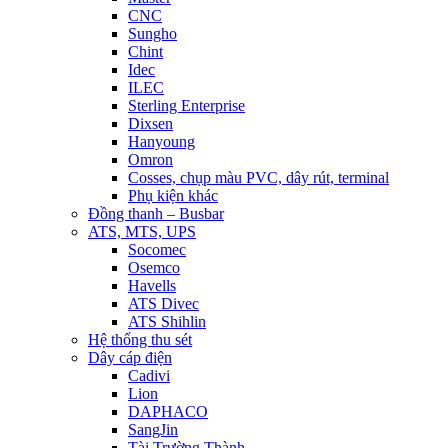
CNC
Sungho
Chint
Idec
ILEC
Sterling Enterprise
Dixsen
Hanyoung
Omron
Cosses, chụp màu PVC, dây rút, terminal
Phụ kiện khác
Đồng thanh – Busbar
ATS, MTS, UPS
Socomec
Osemco
Havells
ATS Divec
ATS Shihlin
Hệ thống thu sét
Dây cáp điện
Cadivi
Lion
DAPHACO
SangJin
Tài Trường Thành