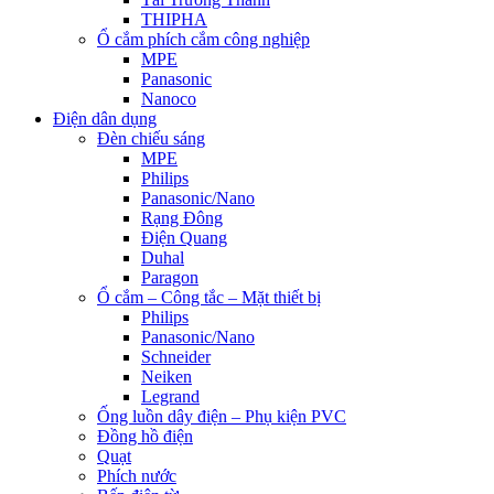
THIPHA
Ổ cắm phích cắm công nghiệp
MPE
Panasonic
Nanoco
Điện dân dụng
Đèn chiếu sáng
MPE
Philips
Panasonic/Nano
Rạng Đông
Điện Quang
Duhal
Paragon
Ổ cắm – Công tắc – Mặt thiết bị
Philips
Panasonic/Nano
Schneider
Neiken
Legrand
Ống luồn dây điện – Phụ kiện PVC
Đồng hồ điện
Quạt
Phích nước