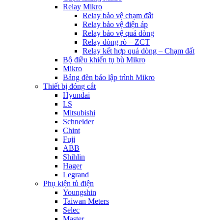
Relay Mikro
Relay bảo vệ chạm đất
Relay bảo vệ điện áp
Relay bảo vệ quá dòng
Relay dòng rò – ZCT
Relay kết hợp quá dòng – Chạm đất
Bộ điều khiển tụ bù Mikro
Mikro
Bảng đèn báo lập trình Mikro
Thiết bị đóng cắt
Hyundai
LS
Mitsubishi
Schneider
Chint
Fuji
ABB
Shihlin
Hager
Legrand
Phụ kiện tủ điện
Youngshin
Taiwan Meters
Selec
Master