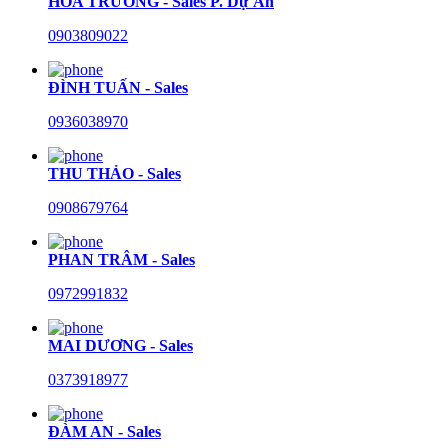
HÒA TRƯỜNG - Sales P. Dự Án
0903809022
ĐÌNH TUẤN - Sales
0936038970
THU THẢO - Sales
0908679764
PHAN TRÂM - Sales
0972991832
MAI DƯƠNG - Sales
0373918977
ĐÀM AN - Sales