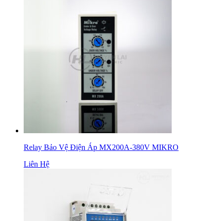
Relay Bảo Vệ Điện Áp MX200A-380V MIKRO
Liên Hệ