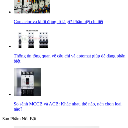
Contactor và khởi động từ là gì? Phân biệt chi tiết
Thông tin tổng quan về cầu chì và aptomat giúp dễ dàng phân
biệt
So sánh MCCB và ACB: Khác nhau thế nào, nên chọn loại
nào?
Sản Phẩm Nổi Bật