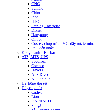
CNC
Sungho
Chint
Idec
ILEC
Sterling Enterprise
Dixsen
Hanyoung
Omron
Cosses, chụp màu PVC, dây rút, terminal
Phụ kiện khác
Đồng thanh – Busbar
ATS, MTS, UPS
Socomec
Osemco
Havells
ATS Divec
ATS Shihlin
Hệ thống thu sét
Dây cáp điện
Cadivi
Lion
DAPHACO
SangJin
Tài Trường Thành