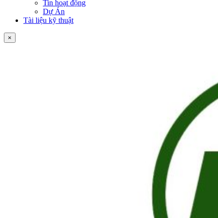
Tin hoạt động
Dự Án
Tài liệu kỹ thuật
×