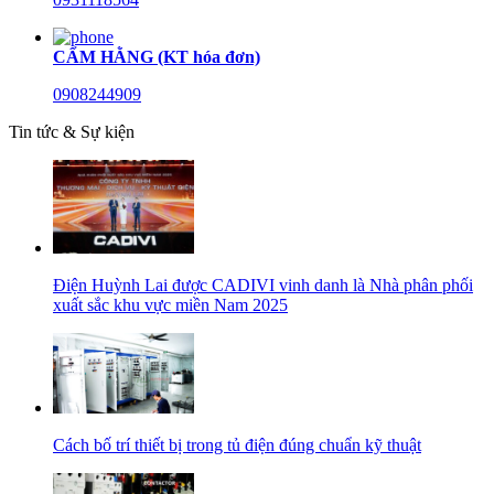
CẨM HẰNG (KT hóa đơn)
0908244909
Tin tức & Sự kiện
Điện Huỳnh Lai được CADIVI vinh danh là Nhà phân phối
xuất sắc khu vực miền Nam 2025
Cách bố trí thiết bị trong tủ điện đúng chuẩn kỹ thuật