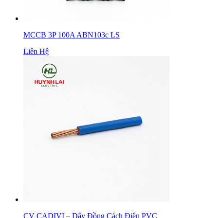
MCCB 3P 100A ABN103c LS
Liên Hệ
CV CADIVI – Dây Đồng Cách Điện PVC