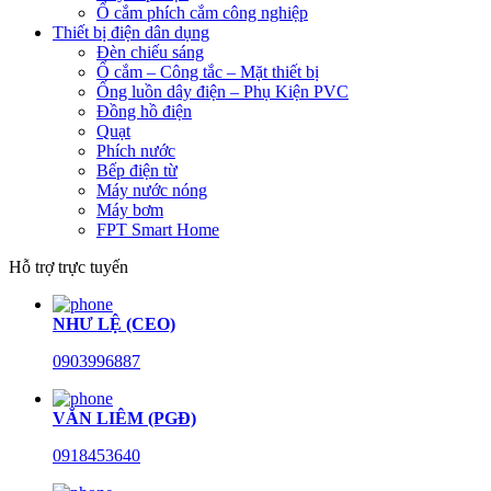
Ổ cắm phích cắm công nghiệp
Thiết bị điện dân dụng
Đèn chiếu sáng
Ổ cắm – Công tắc – Mặt thiết bị
Ống luồn dây điện – Phụ Kiện PVC
Đồng hồ điện
Quạt
Phích nước
Bếp điện từ
Máy nước nóng
Máy bơm
FPT Smart Home
Hỗ trợ trực tuyến
NHƯ LỆ (CEO)
0903996887
VĂN LIÊM (PGĐ)
0918453640