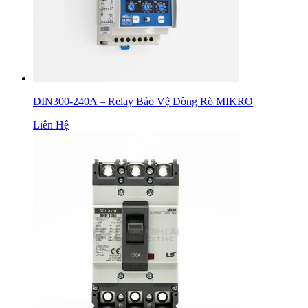
DIN300-240A – Relay Bảo Vệ Dòng Rò MIKRO
Liên Hệ