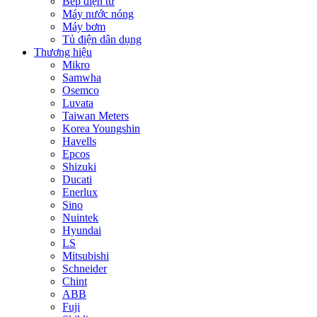
Bếp điện từ
Máy nước nóng
Máy bơm
Tủ điện dân dụng
Thương hiệu
Mikro
Samwha
Osemco
Luvata
Taiwan Meters
Korea Youngshin
Havells
Epcos
Shizuki
Ducati
Enerlux
Sino
Nuintek
Hyundai
LS
Mitsubishi
Schneider
Chint
ABB
Fuji