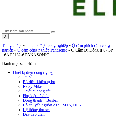
X
Trang chủ
»
»
Thiết bị điện công nghiệp
»
Ổ cắm phích cắm công
nghiệp
»
Ổ cắm công nghiệp Panasonic
»
Ổ Cắm Di Động IP67 3P
16A F2132-6 PANASONIC
Danh mục sản phẩm
Thiết bị điện công nghiệp
Tụ bù
Bộ điều khiển tụ bù
Relay Mikro
Thiết bị đóng cắt
Phụ kiện tủ điện
Đồng thanh – Busbar
Bộ chuyển nguồn ATS, MTS, UPS
Hệ thống thu sét
Dây cáp điện