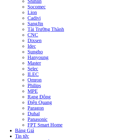
Shihlin
Socomec
Lion
Cadivi
SangJin
Tài Trường Thành
CNC
Dixsen
Idec
Sungho
Hanyoung
Master
Selec
ILEC
Omron
Philips
MPE
Rạng Đông
Điện Quang
Paragon
Duhal
Panasonic
FPT Smart Home
Bảng Giá
Tin tức