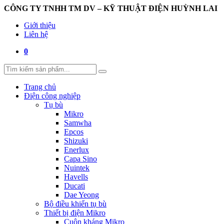
CÔNG TY TNHH TM DV – KỸ THUẬT ĐIỆN HUỲNH LAI
Giới thiệu
Liên hệ
0
Trang chủ
Điện công nghiệp
Tụ bù
Mikro
Samwha
Epcos
Shizuki
Enerlux
Capa Sino
Nuintek
Havells
Ducati
Dae Yeong
Bộ điều khiển tụ bù
Thiết bị điện Mikro
Cuộn kháng Mikro