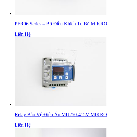
PFR96 Series – Bộ Điều Khiển Tụ Bù MIKRO
Liên Hệ
Relay Bảo Vệ Điện Áp MU250-415V MIKRO
Liên Hệ