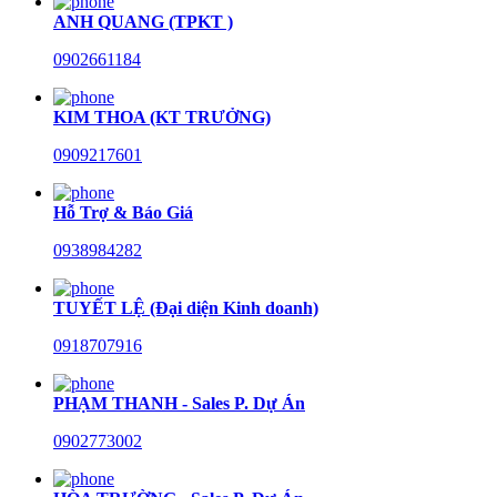
ANH QUANG (TPKT )
0902661184
KIM THOA (KT TRƯỞNG)
0909217601
Hỗ Trợ & Báo Giá
0938984282
TUYẾT LỆ (Đại diện Kinh doanh)
0918707916
PHẠM THANH - Sales P. Dự Án
0902773002