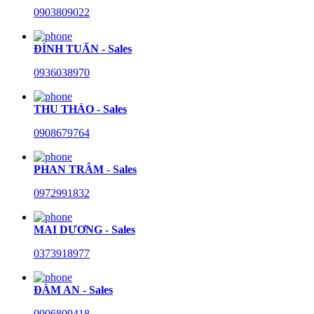
0903809022
ĐÌNH TUẤN - Sales
0936038970
THU THẢO - Sales
0908679764
PHAN TRÂM - Sales
0972991832
MAI DƯƠNG - Sales
0373918977
ĐÀM AN - Sales
0906809418