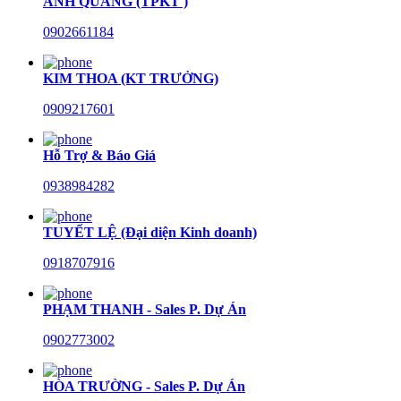
ANH QUANG (TPKT )
0902661184
KIM THOA (KT TRƯỞNG)
0909217601
Hỗ Trợ & Báo Giá
0938984282
TUYẾT LỆ (Đại diện Kinh doanh)
0918707916
PHẠM THANH - Sales P. Dự Án
0902773002
HÒA TRƯỜNG - Sales P. Dự Án