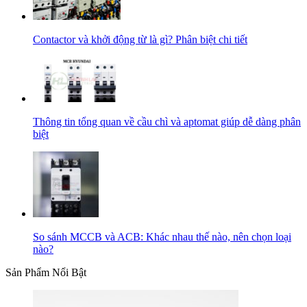
Contactor và khởi động từ là gì? Phân biệt chi tiết
Thông tin tổng quan về cầu chì và aptomat giúp dễ dàng phân
biệt
So sánh MCCB và ACB: Khác nhau thế nào, nên chọn loại
nào?
Sản Phẩm Nổi Bật