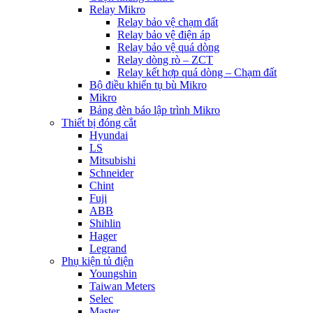
Relay Mikro
Relay bảo vệ chạm đất
Relay bảo vệ điện áp
Relay bảo vệ quá dòng
Relay dòng rò – ZCT
Relay kết hợp quá dòng – Chạm đất
Bộ điều khiển tụ bù Mikro
Mikro
Bảng đèn báo lập trình Mikro
Thiết bị đóng cắt
Hyundai
LS
Mitsubishi
Schneider
Chint
Fuji
ABB
Shihlin
Hager
Legrand
Phụ kiện tủ điện
Youngshin
Taiwan Meters
Selec
Master