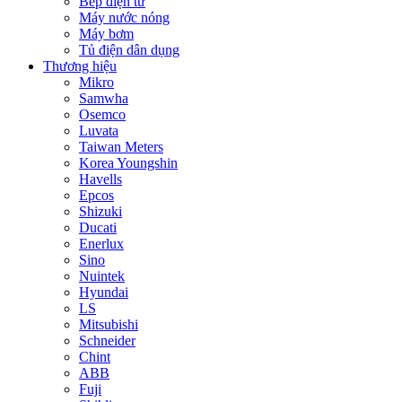
Bếp điện từ
Máy nước nóng
Máy bơm
Tủ điện dân dụng
Thương hiệu
Mikro
Samwha
Osemco
Luvata
Taiwan Meters
Korea Youngshin
Havells
Epcos
Shizuki
Ducati
Enerlux
Sino
Nuintek
Hyundai
LS
Mitsubishi
Schneider
Chint
ABB
Fuji