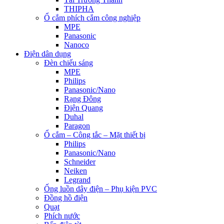
THIPHA
Ổ cắm phích cắm công nghiệp
MPE
Panasonic
Nanoco
Điện dân dụng
Đèn chiếu sáng
MPE
Philips
Panasonic/Nano
Rạng Đông
Điện Quang
Duhal
Paragon
Ổ cắm – Công tắc – Mặt thiết bị
Philips
Panasonic/Nano
Schneider
Neiken
Legrand
Ống luồn dây điện – Phụ kiện PVC
Đồng hồ điện
Quạt
Phích nước