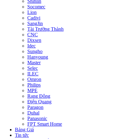
Shihlin
Socomec
Lion
Cadivi
SangJin
Tài Trường Thành
CNC
Dixsen
Idec
Sungho
Hanyoung
Master
Selec
ILEC
Omron
Philips
MPE
Rạng Đông
Điện Quang
Paragon
Duhal
Panasonic
FPT Smart Home
Bảng Giá
Tin tức