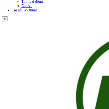
Tin hoạt động
Dự Án
Tài liệu kỹ thuật
×