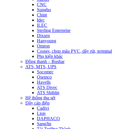
CNC
Sungho
Chint
Idec
ILEC
Sterling Enterprise
Dixsen
Hanyoung
Omron
Cosses, chụp màu PVC, dây rút, terminal
Phụ kiện khác
Đồng thanh – Busbar
ATS, MTS, UPS
Socomec
Osemco
Havells
ATS Divec
ATS Shihlin
Hệ thống thu sét
Dây cáp điện
Cadivi
Lion
DAPHACO
SangJin
Tài Trường Thành