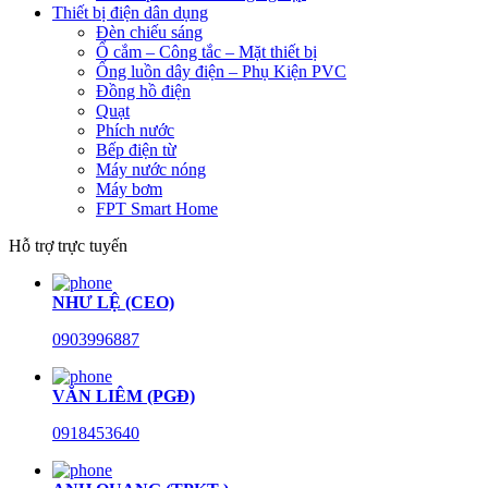
Thiết bị điện dân dụng
Đèn chiếu sáng
Ổ cắm – Công tắc – Mặt thiết bị
Ống luồn dây điện – Phụ Kiện PVC
Đồng hồ điện
Quạt
Phích nước
Bếp điện từ
Máy nước nóng
Máy bơm
FPT Smart Home
Hỗ trợ trực tuyến
NHƯ LỆ (CEO)
0903996887
VĂN LIÊM (PGĐ)
0918453640