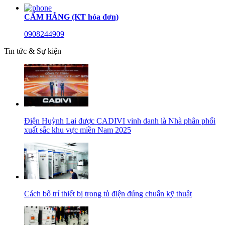
CẨM HẰNG (KT hóa đơn)
0908244909
Tin tức & Sự kiện
Điện Huỳnh Lai được CADIVI vinh danh là Nhà phân phối
xuất sắc khu vực miền Nam 2025
Cách bố trí thiết bị trong tủ điện đúng chuẩn kỹ thuật