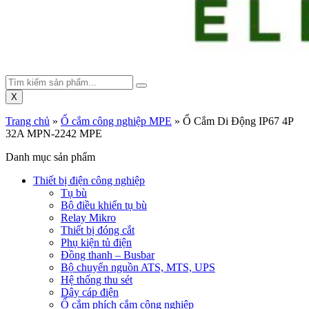
X
Trang chủ
»
Ổ cắm công nghiệp MPE
»
Ổ Cắm Di Động IP67 4P
32A MPN-2242 MPE
Danh mục sản phẩm
Thiết bị điện công nghiệp
Tụ bù
Bộ điều khiển tụ bù
Relay Mikro
Thiết bị đóng cắt
Phụ kiện tủ điện
Đồng thanh – Busbar
Bộ chuyển nguồn ATS, MTS, UPS
Hệ thống thu sét
Dây cáp điện
Ổ cắm phích cắm công nghiệp