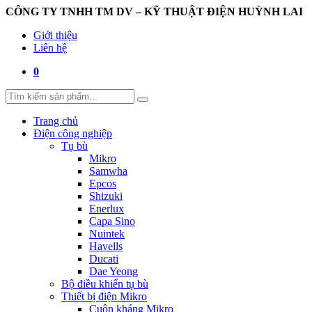
CÔNG TY TNHH TM DV – KỸ THUẬT ĐIỆN HUỲNH LAI
Giới thiệu
Liên hệ
0
Trang chủ
Điện công nghiệp
Tụ bù
Mikro
Samwha
Epcos
Shizuki
Enerlux
Capa Sino
Nuintek
Havells
Ducati
Dae Yeong
Bộ điều khiển tụ bù
Thiết bị điện Mikro
Cuộn kháng Mikro