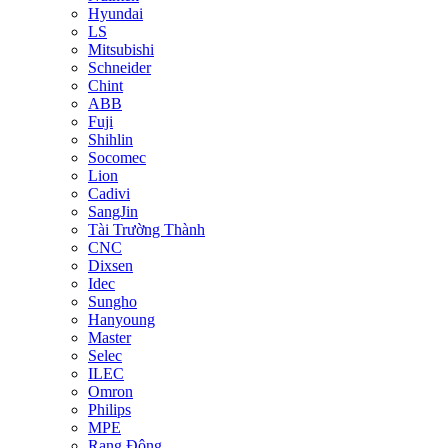
Hyundai
LS
Mitsubishi
Schneider
Chint
ABB
Fuji
Shihlin
Socomec
Lion
Cadivi
SangJin
Tài Trường Thành
CNC
Dixsen
Idec
Sungho
Hanyoung
Master
Selec
ILEC
Omron
Philips
MPE
Rạng Đông