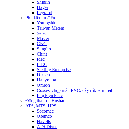
Shihlin
Hager
Legrand
Phụ kiện tủ điện
Youngshin
Taiwan Meters
Selec
Master
CNC
Sungho
Chint
Idec
ILEC
Sterling Enterprise
Dixsen
Hanyoung
Omron
Cosses, chụp màu PVC, dây rút, terminal
Phụ kiện khác
Đồng thanh – Busbar
ATS, MTS, UPS
Socomec
Osemco
Havells
ATS Divec