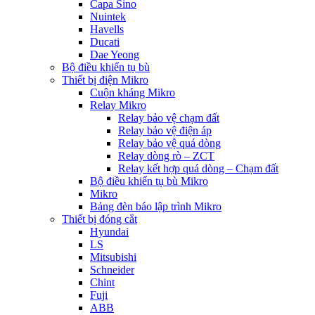
Capa Sino
Nuintek
Havells
Ducati
Dae Yeong
Bộ điều khiển tụ bù
Thiết bị điện Mikro
Cuộn kháng Mikro
Relay Mikro
Relay bảo vệ chạm đất
Relay bảo vệ điện áp
Relay bảo vệ quá dòng
Relay dòng rò – ZCT
Relay kết hợp quá dòng – Chạm đất
Bộ điều khiển tụ bù Mikro
Mikro
Bảng đèn báo lập trình Mikro
Thiết bị đóng cắt
Hyundai
LS
Mitsubishi
Schneider
Chint
Fuji
ABB