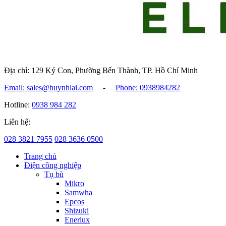
Địa chỉ: 129 Ký Con, Phường Bến Thành, TP. Hồ Chí Minh
Email: sales@huynhlai.com
-
Phone: 0938984282
Hotline:
0938 984 282
Liên hệ:
028 3821 7955
028 3636 0500
Trang chủ
Điện công nghiệp
Tụ bù
Mikro
Samwha
Epcos
Shizuki
Enerlux