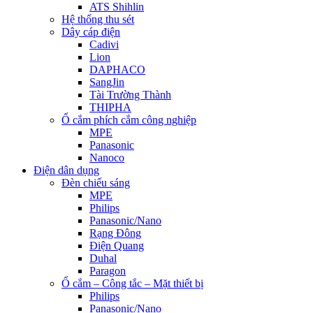
ATS Shihlin
Hệ thống thu sét
Dây cáp điện
Cadivi
Lion
DAPHACO
SangJin
Tài Trường Thành
THIPHA
Ổ cắm phích cắm công nghiệp
MPE
Panasonic
Nanoco
Điện dân dụng
Đèn chiếu sáng
MPE
Philips
Panasonic/Nano
Rạng Đông
Điện Quang
Duhal
Paragon
Ổ cắm – Công tắc – Mặt thiết bị
Philips
Panasonic/Nano