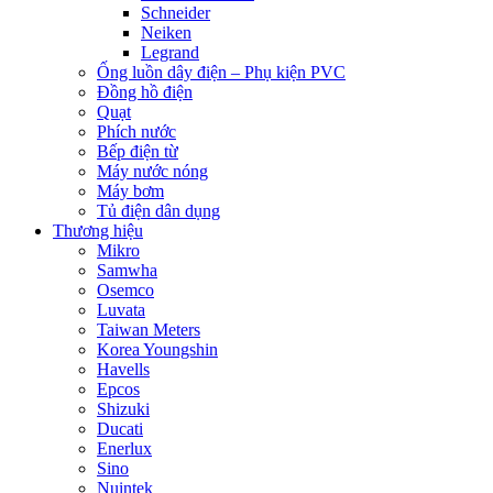
Schneider
Neiken
Legrand
Ống luồn dây điện – Phụ kiện PVC
Đồng hồ điện
Quạt
Phích nước
Bếp điện từ
Máy nước nóng
Máy bơm
Tủ điện dân dụng
Thương hiệu
Mikro
Samwha
Osemco
Luvata
Taiwan Meters
Korea Youngshin
Havells
Epcos
Shizuki
Ducati
Enerlux
Sino
Nuintek