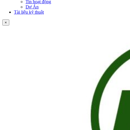
Tin hoạt động
Dự Án
Tài liệu kỹ thuật
×