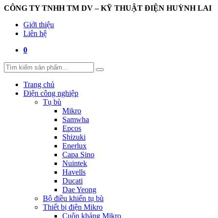
CÔNG TY TNHH TM DV – KỸ THUẬT ĐIỆN HUỲNH LAI
Giới thiệu
Liên hệ
0
Trang chủ
Điện công nghiệp
Tụ bù
Mikro
Samwha
Epcos
Shizuki
Enerlux
Capa Sino
Nuintek
Havells
Ducati
Dae Yeong
Bộ điều khiển tụ bù
Thiết bị điện Mikro
Cuộn kháng Mikro