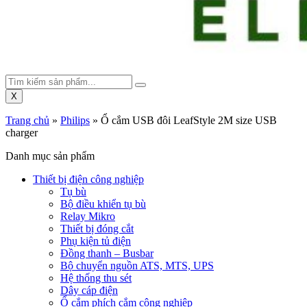
X
Trang chủ
»
Philips
»
Ổ cắm USB đôi LeafStyle 2M size USB
charger
Danh mục sản phẩm
Thiết bị điện công nghiệp
Tụ bù
Bộ điều khiển tụ bù
Relay Mikro
Thiết bị đóng cắt
Phụ kiện tủ điện
Đồng thanh – Busbar
Bộ chuyển nguồn ATS, MTS, UPS
Hệ thống thu sét
Dây cáp điện
Ổ cắm phích cắm công nghiệp