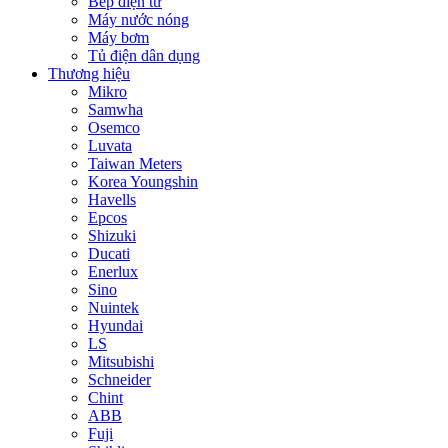
Bếp điện từ
Máy nước nóng
Máy bơm
Tủ điện dân dụng
Thương hiệu
Mikro
Samwha
Osemco
Luvata
Taiwan Meters
Korea Youngshin
Havells
Epcos
Shizuki
Ducati
Enerlux
Sino
Nuintek
Hyundai
LS
Mitsubishi
Schneider
Chint
ABB
Fuji