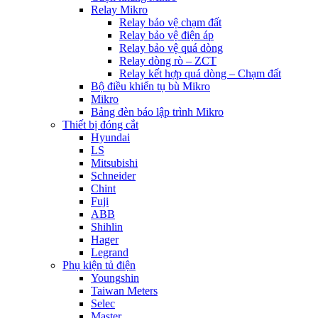
Relay Mikro
Relay bảo vệ chạm đất
Relay bảo vệ điện áp
Relay bảo vệ quá dòng
Relay dòng rò – ZCT
Relay kết hợp quá dòng – Chạm đất
Bộ điều khiển tụ bù Mikro
Mikro
Bảng đèn báo lập trình Mikro
Thiết bị đóng cắt
Hyundai
LS
Mitsubishi
Schneider
Chint
Fuji
ABB
Shihlin
Hager
Legrand
Phụ kiện tủ điện
Youngshin
Taiwan Meters
Selec
Master