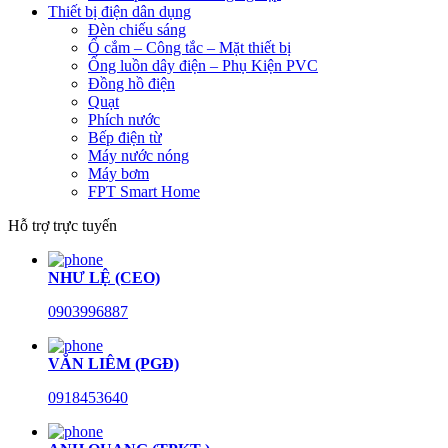
Thiết bị điện dân dụng
Đèn chiếu sáng
Ổ cắm – Công tắc – Mặt thiết bị
Ống luồn dây điện – Phụ Kiện PVC
Đồng hồ điện
Quạt
Phích nước
Bếp điện từ
Máy nước nóng
Máy bơm
FPT Smart Home
Hỗ trợ trực tuyến
NHƯ LỆ (CEO)
0903996887
VĂN LIÊM (PGĐ)
0918453640