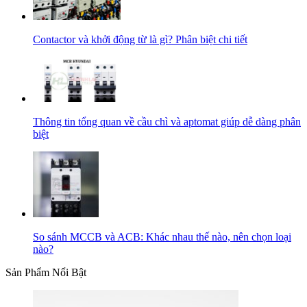
Contactor và khởi động từ là gì? Phân biệt chi tiết
Thông tin tổng quan về cầu chì và aptomat giúp dễ dàng phân
biệt
So sánh MCCB và ACB: Khác nhau thế nào, nên chọn loại
nào?
Sản Phẩm Nổi Bật