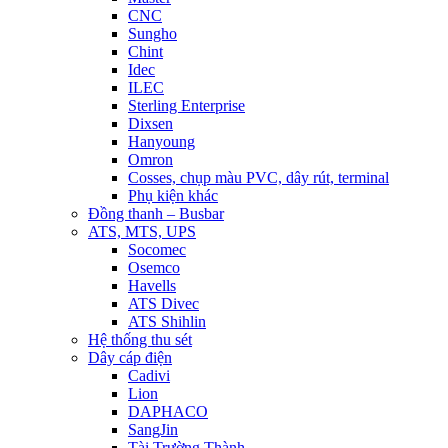
CNC
Sungho
Chint
Idec
ILEC
Sterling Enterprise
Dixsen
Hanyoung
Omron
Cosses, chụp màu PVC, dây rút, terminal
Phụ kiện khác
Đồng thanh – Busbar
ATS, MTS, UPS
Socomec
Osemco
Havells
ATS Divec
ATS Shihlin
Hệ thống thu sét
Dây cáp điện
Cadivi
Lion
DAPHACO
SangJin
Tài Trường Thành