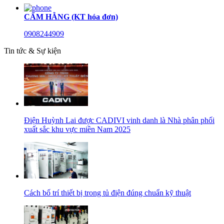
CẨM HẰNG (KT hóa đơn)
0908244909
Tin tức & Sự kiện
Điện Huỳnh Lai được CADIVI vinh danh là Nhà phân phối
xuất sắc khu vực miền Nam 2025
Cách bố trí thiết bị trong tủ điện đúng chuẩn kỹ thuật