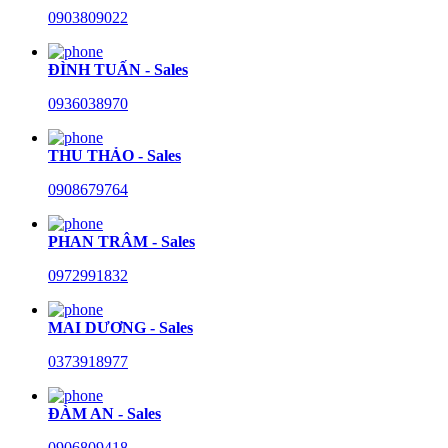
0903809022
ĐÌNH TUẤN - Sales
0936038970
THU THẢO - Sales
0908679764
PHAN TRÂM - Sales
0972991832
MAI DƯƠNG - Sales
0373918977
ĐÀM AN - Sales
0906809418