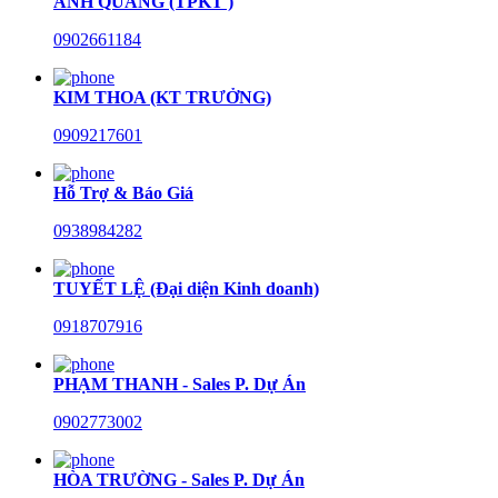
ANH QUANG (TPKT )
0902661184
KIM THOA (KT TRƯỞNG)
0909217601
Hỗ Trợ & Báo Giá
0938984282
TUYẾT LỆ (Đại diện Kinh doanh)
0918707916
PHẠM THANH - Sales P. Dự Án
0902773002
HÒA TRƯỜNG - Sales P. Dự Án