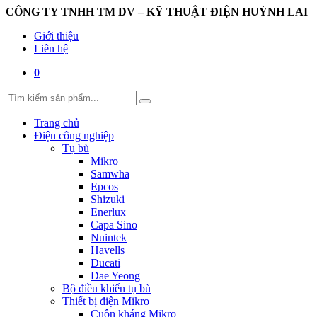
CÔNG TY TNHH TM DV – KỸ THUẬT ĐIỆN HUỲNH LAI
Giới thiệu
Liên hệ
0
Trang chủ
Điện công nghiệp
Tụ bù
Mikro
Samwha
Epcos
Shizuki
Enerlux
Capa Sino
Nuintek
Havells
Ducati
Dae Yeong
Bộ điều khiển tụ bù
Thiết bị điện Mikro
Cuộn kháng Mikro