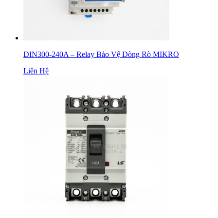
DIN300-240A – Relay Bảo Vệ Dòng Rò MIKRO
Liên Hệ