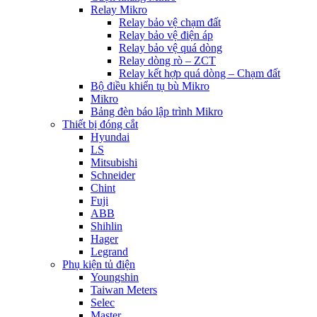
Relay Mikro
Relay bảo vệ chạm đất
Relay bảo vệ điện áp
Relay bảo vệ quá dòng
Relay dòng rò – ZCT
Relay kết hợp quá dòng – Chạm đất
Bộ điều khiển tụ bù Mikro
Mikro
Bảng đèn báo lập trình Mikro
Thiết bị đóng cắt
Hyundai
LS
Mitsubishi
Schneider
Chint
Fuji
ABB
Shihlin
Hager
Legrand
Phụ kiện tủ điện
Youngshin
Taiwan Meters
Selec
Master