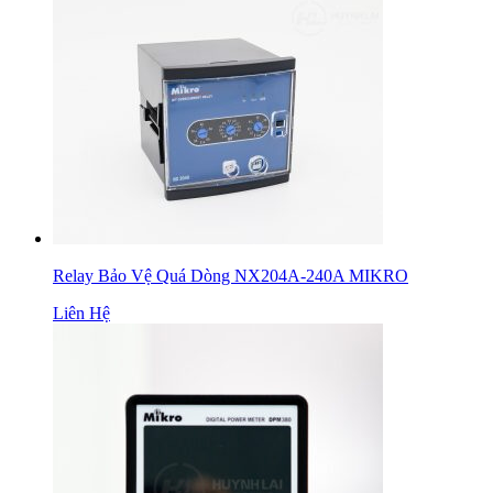
Relay Bảo Vệ Quá Dòng NX204A-240A MIKRO
Liên Hệ