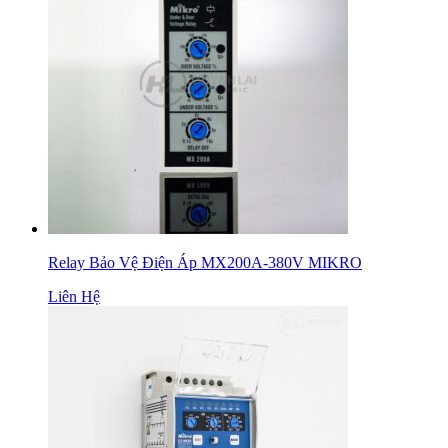
Relay Bảo Vệ Điện Áp MX200A-380V MIKRO
Liên Hệ