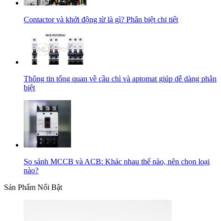
Contactor và khởi động từ là gì? Phân biệt chi tiết
Thông tin tổng quan về cầu chì và aptomat giúp dễ dàng phân
biệt
So sánh MCCB và ACB: Khác nhau thế nào, nên chọn loại
nào?
Sản Phẩm Nổi Bật