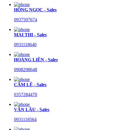
HỒNG NGỌC - Sales
0937597674
MAI THI - Sales
0931118640
HOÀNG LIÊN - Sales
0908298648
CẨM LỆ - Sales
0357284470
VĂN LÂU - Sales
0931118564