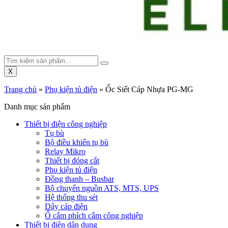
X
Trang chủ
»
Phụ kiện tủ điện
»
Ốc Siết Cáp Nhựa PG-MG
Danh mục sản phẩm
Thiết bị điện công nghiệp
Tụ bù
Bộ điều khiển tụ bù
Relay Mikro
Thiết bị đóng cắt
Phụ kiện tủ điện
Đồng thanh – Busbar
Bộ chuyển nguồn ATS, MTS, UPS
Hệ thống thu sét
Dây cáp điện
Ổ cắm phích cắm công nghiệp
Thiết bị điện dân dụng