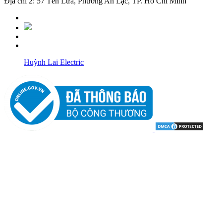
Địa chỉ 2: 57 Tên Lửa, Phường An Lạc, TP. Hồ Chí Minh
Huỳnh Lai Electric