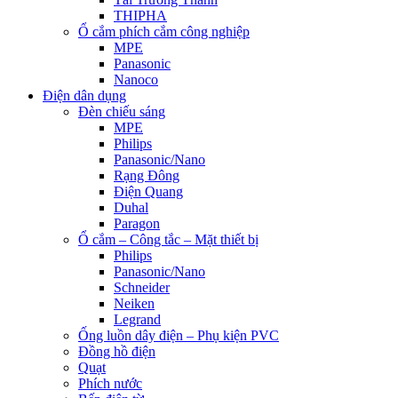
THIPHA
Ổ cắm phích cắm công nghiệp
MPE
Panasonic
Nanoco
Điện dân dụng
Đèn chiếu sáng
MPE
Philips
Panasonic/Nano
Rạng Đông
Điện Quang
Duhal
Paragon
Ổ cắm – Công tắc – Mặt thiết bị
Philips
Panasonic/Nano
Schneider
Neiken
Legrand
Ống luồn dây điện – Phụ kiện PVC
Đồng hồ điện
Quạt
Phích nước