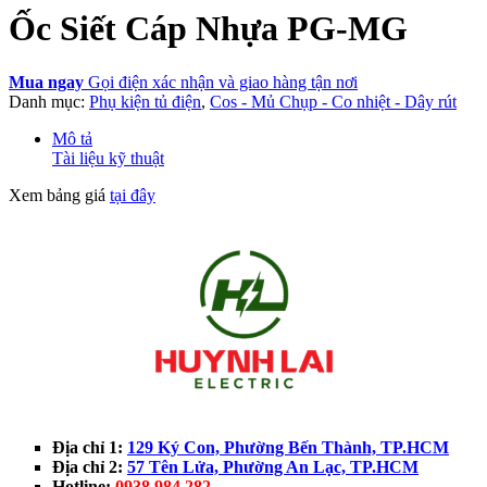
Ốc Siết Cáp Nhựa PG-MG
Mua ngay
Gọi điện xác nhận và giao hàng tận nơi
Danh mục:
Phụ kiện tủ điện
,
Cos - Mủ Chụp - Co nhiệt - Dây rút
Mô tả
Tài liệu kỹ thuật
Xem bảng giá
tại đây
Địa chỉ 1:
129 Ký Con, Phường Bến Thành, TP.HCM
Địa chỉ 2:
57 Tên Lửa, Phường An Lạc, TP.HCM
Hotline:
0938 984 282