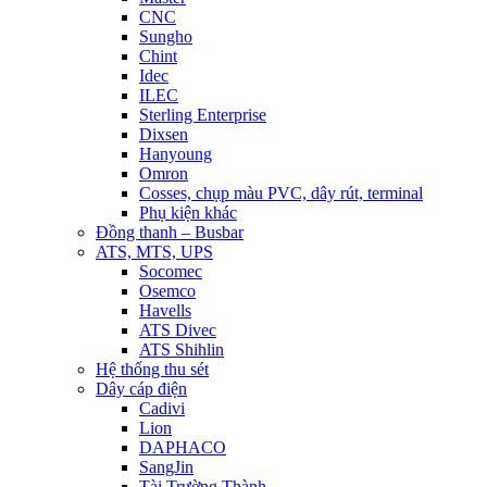
CNC
Sungho
Chint
Idec
ILEC
Sterling Enterprise
Dixsen
Hanyoung
Omron
Cosses, chụp màu PVC, dây rút, terminal
Phụ kiện khác
Đồng thanh – Busbar
ATS, MTS, UPS
Socomec
Osemco
Havells
ATS Divec
ATS Shihlin
Hệ thống thu sét
Dây cáp điện
Cadivi
Lion
DAPHACO
SangJin
Tài Trường Thành