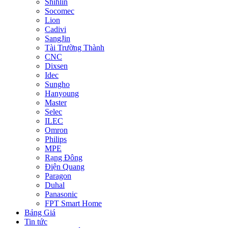
Shihlin
Socomec
Lion
Cadivi
SangJin
Tài Trường Thành
CNC
Dixsen
Idec
Sungho
Hanyoung
Master
Selec
ILEC
Omron
Philips
MPE
Rạng Đông
Điện Quang
Paragon
Duhal
Panasonic
FPT Smart Home
Bảng Giá
Tin tức