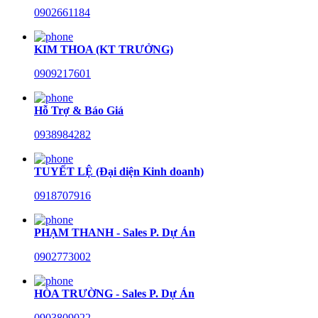
0902661184
KIM THOA (KT TRƯỞNG)
0909217601
Hỗ Trợ & Báo Giá
0938984282
TUYẾT LỆ (Đại diện Kinh doanh)
0918707916
PHẠM THANH - Sales P. Dự Án
0902773002
HÒA TRƯỜNG - Sales P. Dự Án
0903809022