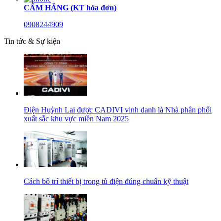
CẨM HẰNG (KT hóa đơn)
0908244909
Tin tức & Sự kiện
Điện Huỳnh Lai được CADIVI vinh danh là Nhà phân phối
xuất sắc khu vực miền Nam 2025
Cách bố trí thiết bị trong tủ điện đúng chuẩn kỹ thuật