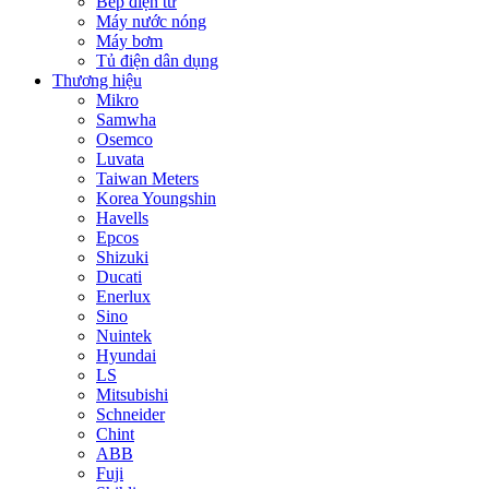
Bếp điện từ
Máy nước nóng
Máy bơm
Tủ điện dân dụng
Thương hiệu
Mikro
Samwha
Osemco
Luvata
Taiwan Meters
Korea Youngshin
Havells
Epcos
Shizuki
Ducati
Enerlux
Sino
Nuintek
Hyundai
LS
Mitsubishi
Schneider
Chint
ABB
Fuji