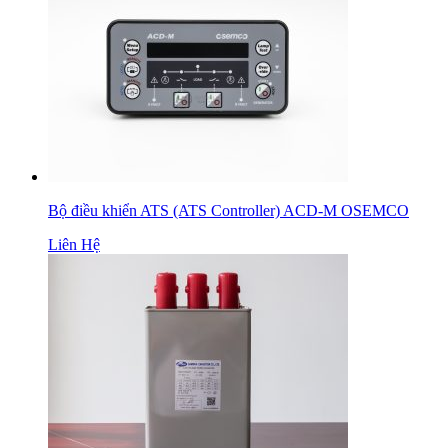
Bộ điều khiển ATS (ATS Controller) ACD-M OSEMCO
Liên Hệ