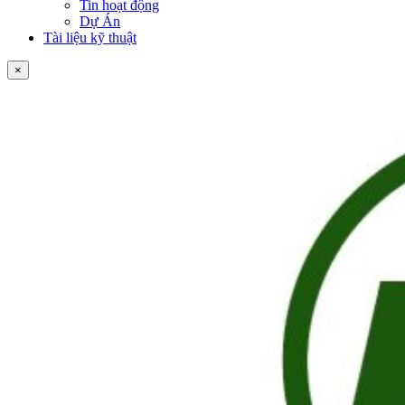
Tin hoạt động
Dự Án
Tài liệu kỹ thuật
×