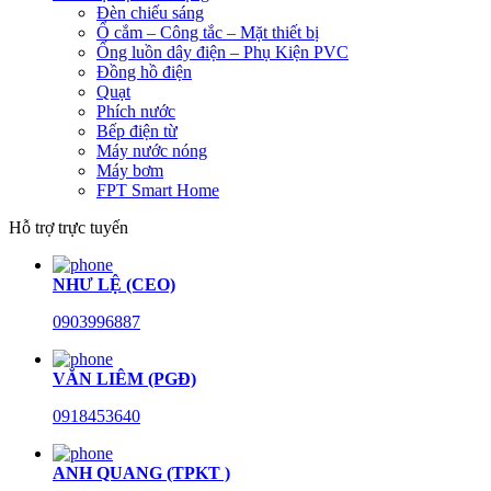
Đèn chiếu sáng
Ổ cắm – Công tắc – Mặt thiết bị
Ống luồn dây điện – Phụ Kiện PVC
Đồng hồ điện
Quạt
Phích nước
Bếp điện từ
Máy nước nóng
Máy bơm
FPT Smart Home
Hỗ trợ trực tuyến
NHƯ LỆ (CEO)
0903996887
VĂN LIÊM (PGĐ)
0918453640
ANH QUANG (TPKT )