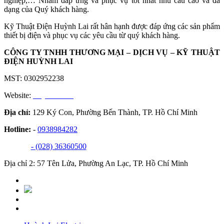
nghiệp,… Nhằm đáp ứng và phục vụ tốt nhất nhu cầu cao và đa
dạng của Quý khách hàng.
Kỹ Thuật Điện Huỳnh Lai rất hân hạnh được đáp ứng các sản phẩm
thiết bị điện và phục vụ các yêu cầu từ quý khách hàng.
CÔNG TY TNHH THƯƠNG MẠI – DỊCH VỤ – KỸ THUẬT
ĐIỆN HUỲNH LAI
MST: 0302952238
Website:
huynhlai.vn
Địa chỉ:
129 Ký Con, Phường Bến Thành, TP. Hồ Chí Minh
Hotline:
-
0938984282
- (028) 36360500
Địa chỉ 2: 57 Tên Lửa, Phường An Lạc, TP. Hồ Chí Minh