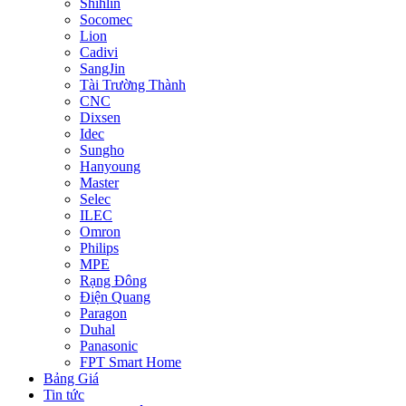
Shihlin
Socomec
Lion
Cadivi
SangJin
Tài Trường Thành
CNC
Dixsen
Idec
Sungho
Hanyoung
Master
Selec
ILEC
Omron
Philips
MPE
Rạng Đông
Điện Quang
Paragon
Duhal
Panasonic
FPT Smart Home
Bảng Giá
Tin tức