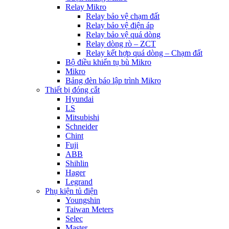
Relay Mikro
Relay bảo vệ chạm đất
Relay bảo vệ điện áp
Relay bảo vệ quá dòng
Relay dòng rò – ZCT
Relay kết hợp quá dòng – Chạm đất
Bộ điều khiển tụ bù Mikro
Mikro
Bảng đèn báo lập trình Mikro
Thiết bị đóng cắt
Hyundai
LS
Mitsubishi
Schneider
Chint
Fuji
ABB
Shihlin
Hager
Legrand
Phụ kiện tủ điện
Youngshin
Taiwan Meters
Selec
Master