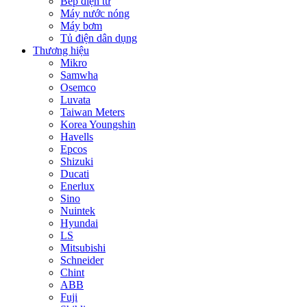
Bếp điện từ
Máy nước nóng
Máy bơm
Tủ điện dân dụng
Thương hiệu
Mikro
Samwha
Osemco
Luvata
Taiwan Meters
Korea Youngshin
Havells
Epcos
Shizuki
Ducati
Enerlux
Sino
Nuintek
Hyundai
LS
Mitsubishi
Schneider
Chint
ABB
Fuji