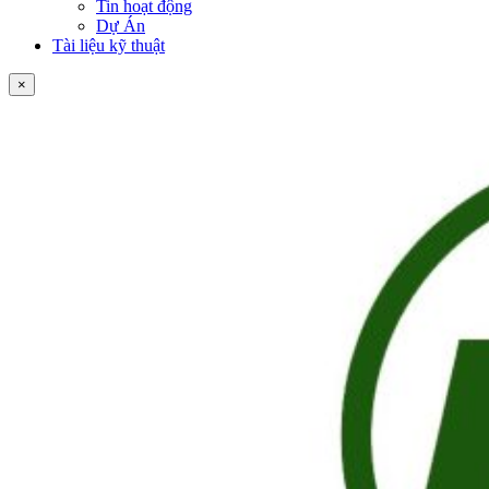
Tin hoạt động
Dự Án
Tài liệu kỹ thuật
×