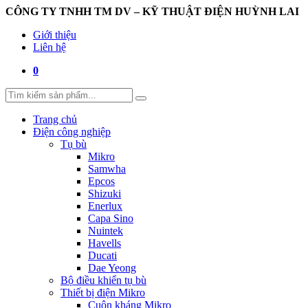
CÔNG TY TNHH TM DV – KỸ THUẬT ĐIỆN HUỲNH LAI
Giới thiệu
Liên hệ
0
Trang chủ
Điện công nghiệp
Tụ bù
Mikro
Samwha
Epcos
Shizuki
Enerlux
Capa Sino
Nuintek
Havells
Ducati
Dae Yeong
Bộ điều khiển tụ bù
Thiết bị điện Mikro
Cuộn kháng Mikro