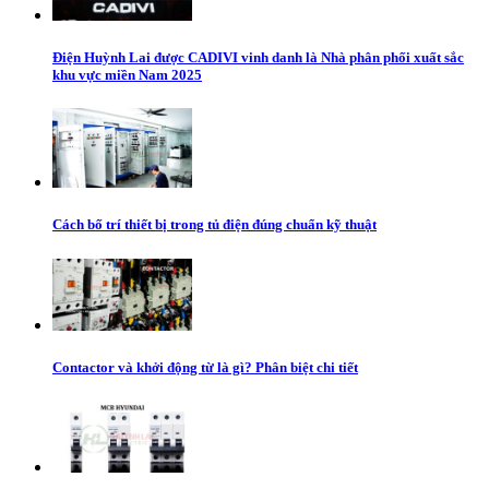
Điện Huỳnh Lai được CADIVI vinh danh là Nhà phân phối xuất sắc
khu vực miền Nam 2025
Cách bố trí thiết bị trong tủ điện đúng chuẩn kỹ thuật
Contactor và khởi động từ là gì? Phân biệt chi tiết