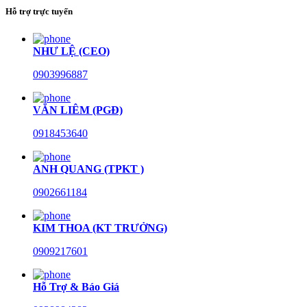
Hỗ trợ trực tuyến
NHƯ LỆ (CEO)
0903996887
VĂN LIÊM (PGĐ)
0918453640
ANH QUANG (TPKT )
0902661184
KIM THOA (KT TRƯỞNG)
0909217601
Hỗ Trợ & Báo Giá