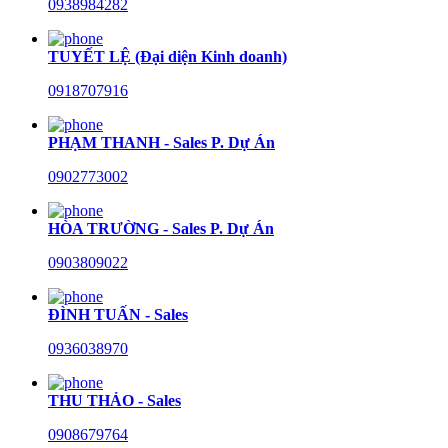
0938984282
TUYẾT LỆ (Đại diện Kinh doanh)
0918707916
PHẠM THANH - Sales P. Dự Án
0902773002
HÒA TRƯỜNG - Sales P. Dự Án
0903809022
ĐÌNH TUẤN - Sales
0936038970
THU THẢO - Sales
0908679764