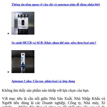
Thông tin tổng quan về cầu chì và aptomat giúp dễ dàng phân biệt
So sánh MCCB và ACB: Khác nhau thế nào, nên chọn loại nào?
Aptomat 1 pha: Cấu tạo, phân loại và ứng dụng
Không tìm thấy sản phẩm nào khớp với lựa chọn của bạn.
Với mục tiêu là cầu nối giữa Nhà Sản Xuất, Nhà Nhập Khẩu và
Người tiêu dùng là các Doanh nghiệp, Công ty, Nhà máy, Xí