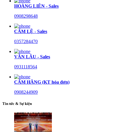
HOÀNG LIÊN - Sales
0908298648
CẨM LỆ - Sales
0357284470
VĂN LÂU - Sales
0931118564
CẨM HẰNG (KT hóa đơn)
0908244909
Tin tức & Sự kiện