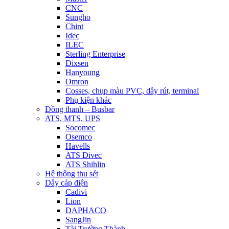
CNC
Sungho
Chint
Idec
ILEC
Sterling Enterprise
Dixsen
Hanyoung
Omron
Cosses, chụp màu PVC, dây rút, terminal
Phụ kiện khác
Đồng thanh – Busbar
ATS, MTS, UPS
Socomec
Osemco
Havells
ATS Divec
ATS Shihlin
Hệ thống thu sét
Dây cáp điện
Cadivi
Lion
DAPHACO
SangJin
Tài Trường Thành