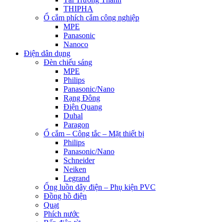
THIPHA
Ổ cắm phích cắm công nghiệp
MPE
Panasonic
Nanoco
Điện dân dụng
Đèn chiếu sáng
MPE
Philips
Panasonic/Nano
Rạng Đông
Điện Quang
Duhal
Paragon
Ổ cắm – Công tắc – Mặt thiết bị
Philips
Panasonic/Nano
Schneider
Neiken
Legrand
Ống luồn dây điện – Phụ kiện PVC
Đồng hồ điện
Quạt
Phích nước