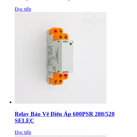
Đọc tiếp
Relay Bảo Vệ Điện Áp 600PSR 280/520
SELEC
Đọc tiếp