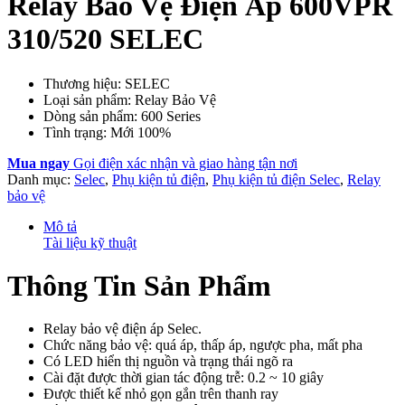
Relay Bảo Vệ Điện Áp 600VPR
310/520 SELEC
Thương hiệu: SELEC
Loại sản phẩm: Relay Bảo Vệ
Dòng sản phẩm: 600 Series
Tình trạng: Mới 100%
Mua ngay
Gọi điện xác nhận và giao hàng tận nơi
Danh mục:
Selec
,
Phụ kiện tủ điện
,
Phụ kiện tủ điện Selec
,
Relay
bảo vệ
Mô tả
Tài liệu kỹ thuật
Thông Tin Sản Phẩm
Relay bảo vệ điện áp Selec.
Chức năng bảo vệ: quá áp, thấp áp, ngược pha, mất pha
Có LED hiển thị nguồn và trạng thái ngõ ra
Cài đặt được thời gian tác động trễ: 0.2 ~ 10 giây
Được thiết kế nhỏ gọn gắn trên thanh ray