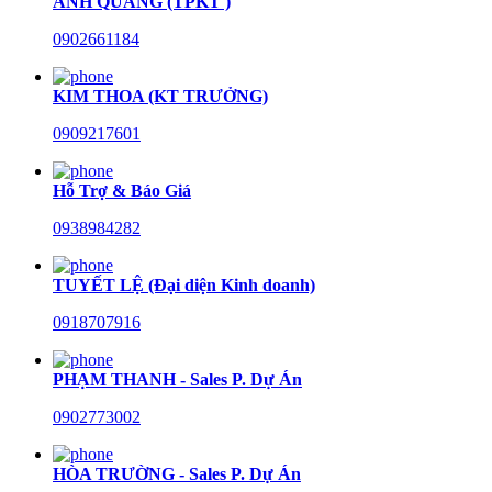
ANH QUANG (TPKT )
0902661184
KIM THOA (KT TRƯỞNG)
0909217601
Hỗ Trợ & Báo Giá
0938984282
TUYẾT LỆ (Đại diện Kinh doanh)
0918707916
PHẠM THANH - Sales P. Dự Án
0902773002
HÒA TRƯỜNG - Sales P. Dự Án