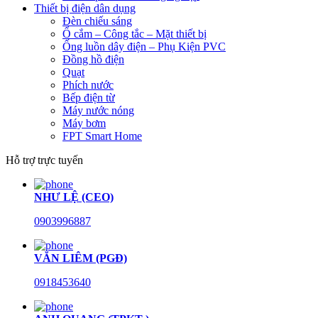
Thiết bị điện dân dụng
Đèn chiếu sáng
Ổ cắm – Công tắc – Mặt thiết bị
Ống luồn dây điện – Phụ Kiện PVC
Đồng hồ điện
Quạt
Phích nước
Bếp điện từ
Máy nước nóng
Máy bơm
FPT Smart Home
Hỗ trợ trực tuyến
NHƯ LỆ (CEO)
0903996887
VĂN LIÊM (PGĐ)
0918453640