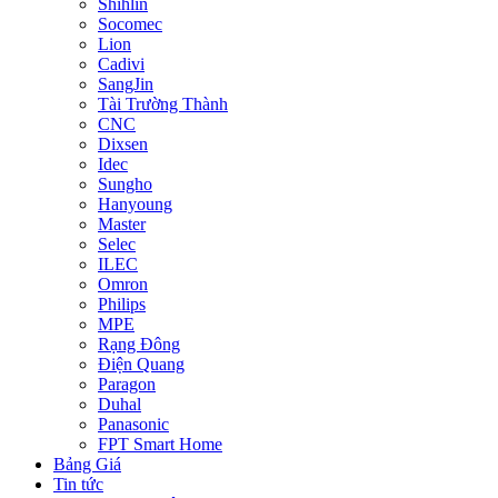
Shihlin
Socomec
Lion
Cadivi
SangJin
Tài Trường Thành
CNC
Dixsen
Idec
Sungho
Hanyoung
Master
Selec
ILEC
Omron
Philips
MPE
Rạng Đông
Điện Quang
Paragon
Duhal
Panasonic
FPT Smart Home
Bảng Giá
Tin tức