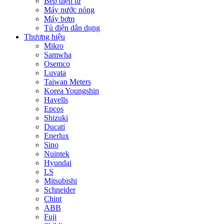
Bếp điện từ
Máy nước nóng
Máy bơm
Tủ điện dân dụng
Thương hiệu
Mikro
Samwha
Osemco
Luvata
Taiwan Meters
Korea Youngshin
Havells
Epcos
Shizuki
Ducati
Enerlux
Sino
Nuintek
Hyundai
LS
Mitsubishi
Schneider
Chint
ABB
Fuji