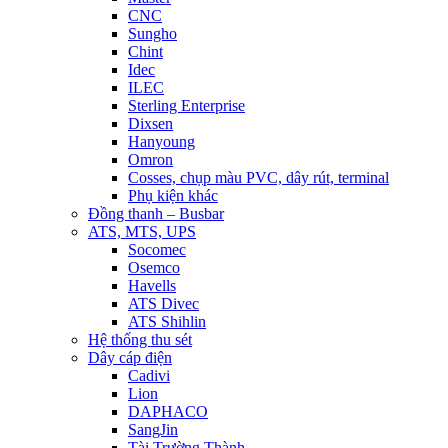
CNC
Sungho
Chint
Idec
ILEC
Sterling Enterprise
Dixsen
Hanyoung
Omron
Cosses, chụp màu PVC, dây rút, terminal
Phụ kiện khác
Đồng thanh – Busbar
ATS, MTS, UPS
Socomec
Osemco
Havells
ATS Divec
ATS Shihlin
Hệ thống thu sét
Dây cáp điện
Cadivi
Lion
DAPHACO
SangJin
Tài Trường Thành