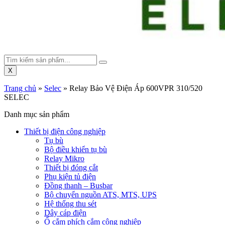
X
Trang chủ
»
Selec
»
Relay Bảo Vệ Điện Áp 600VPR 310/520
SELEC
Danh mục sản phẩm
Thiết bị điện công nghiệp
Tụ bù
Bộ điều khiển tụ bù
Relay Mikro
Thiết bị đóng cắt
Phụ kiện tủ điện
Đồng thanh – Busbar
Bộ chuyển nguồn ATS, MTS, UPS
Hệ thống thu sét
Dây cáp điện
Ổ cắm phích cắm công nghiệp