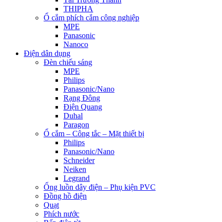
THIPHA
Ổ cắm phích cắm công nghiệp
MPE
Panasonic
Nanoco
Điện dân dụng
Đèn chiếu sáng
MPE
Philips
Panasonic/Nano
Rạng Đông
Điện Quang
Duhal
Paragon
Ổ cắm – Công tắc – Mặt thiết bị
Philips
Panasonic/Nano
Schneider
Neiken
Legrand
Ống luồn dây điện – Phụ kiện PVC
Đồng hồ điện
Quạt
Phích nước