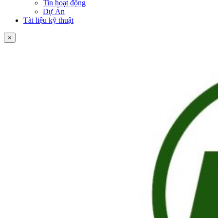
Tin hoạt động
Dự Án
Tài liệu kỹ thuật
×