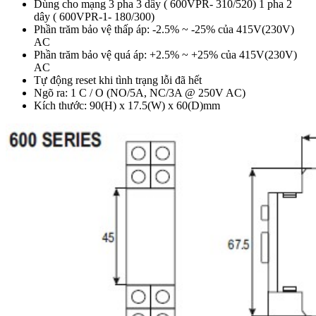
Dùng cho mạng 3 pha 3 dây ( 600VPR- 310/520) 1 pha 2
dây ( 600VPR-1- 180/300)
Phần trăm bảo vệ thấp áp: -2.5% ~ -25% của 415V(230V)
AC
Phần trăm bảo vệ quá áp: +2.5% ~ +25% của 415V(230V)
AC
Tự động reset khi tình trạng lỗi đã hết
Ngõ ra: 1 C / O (NO/5A, NC/3A @ 250V AC)
Kích thước: 90(H) x 17.5(W) x 60(D)mm