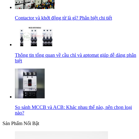
Contactor và khởi động từ là gì? Phân biệt chi tiết
Thông tin tổng quan về cầu chì và aptomat giúp dễ dàng phân
biệt
So sánh MCCB và ACB: Khác nhau thế nào, nên chọn loại
nào?
Sản Phẩm Nổi Bật