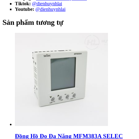
Tiktok:
@dienhuynhlai
Youtube:
@dienhuynhlai
Sản phẩm tương tự
Đồng Hồ Đo Đa Năng MFM383A SELEC