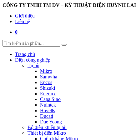
CÔNG TY TNHH TM DV – KỸ THUẬT ĐIỆN HUỲNH LAI
Giới thiệu
Liên hệ
0
Trang chủ
Điện công nghiệp
Tụ bù
Mikro
Samwha
Epcos
Shizuki
Enerlux
Capa Sino
Nuintek
Havells
Ducati
Dae Yeong
Bộ điều khiển tụ bù
Thiết bị điện Mikro
Cuộn kháng Mikro