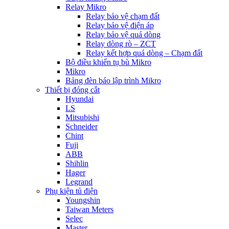
Relay Mikro
Relay bảo vệ chạm đất
Relay bảo vệ điện áp
Relay bảo vệ quá dòng
Relay dòng rò – ZCT
Relay kết hợp quá dòng – Chạm đất
Bộ điều khiển tụ bù Mikro
Mikro
Bảng đèn báo lập trình Mikro
Thiết bị đóng cắt
Hyundai
LS
Mitsubishi
Schneider
Chint
Fuji
ABB
Shihlin
Hager
Legrand
Phụ kiện tủ điện
Youngshin
Taiwan Meters
Selec
Master