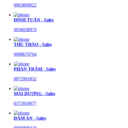
0903809022
ĐÌNH TUẤN - Sales
0936038970
THU THẢO - Sales
0908679764
PHAN TRÂM - Sales
0972991832
MAI DƯƠNG - Sales
0373918977
ĐÀM AN - Sales
0906809418