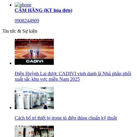
CẨM HẰNG (KT hóa đơn)
0908244909
Tin tức & Sự kiện
Điện Huỳnh Lai được CADIVI vinh danh là Nhà phân phối
xuất sắc khu vực miền Nam 2025
Cách bố trí thiết bị trong tủ điện đúng chuẩn kỹ thuật