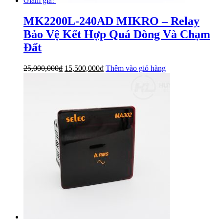
Giảm giá!
MK2200L-240AD MIKRO – Relay
Bảo Vệ Kết Hợp Quá Dòng Và Chạm
Đất
Giá
Giá
25,000,000
₫
15,500,000
₫
Thêm vào giỏ hàng
gốc
hiện
là:
tại
25,000,000₫.
là:
15,500,000₫.