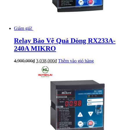
Giảm giá!
Relay Bảo Vệ Quá Dòng RX233A-
240A MIKRO
Giá
Giá
4,900,000
₫
3,038,000
₫
Thêm vào giỏ hàng
gốc
hiện
là:
tại
4,900,000₫.
là:
3,038,000₫.