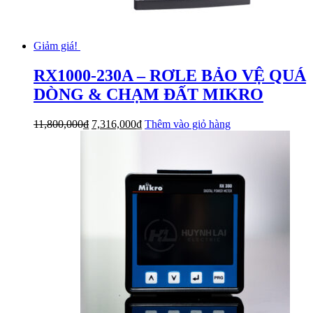
Giảm giá!
RX1000-230A – RƠLE BẢO VỆ QUÁ
DÒNG & CHẠM ĐẤT MIKRO
Giá
Giá
11,800,000
₫
7,316,000
₫
Thêm vào giỏ hàng
gốc
hiện
là:
tại
11,800,000₫.
là:
7,316,000₫.