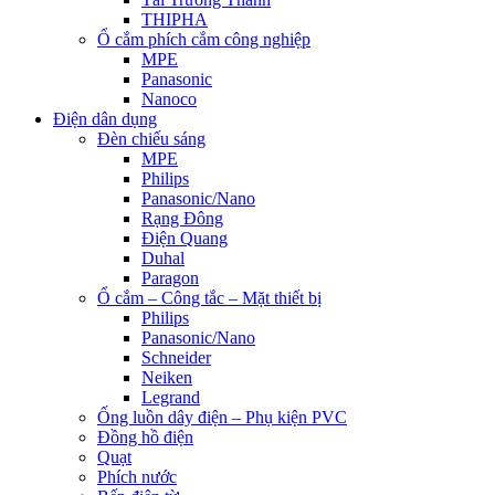
THIPHA
Ổ cắm phích cắm công nghiệp
MPE
Panasonic
Nanoco
Điện dân dụng
Đèn chiếu sáng
MPE
Philips
Panasonic/Nano
Rạng Đông
Điện Quang
Duhal
Paragon
Ổ cắm – Công tắc – Mặt thiết bị
Philips
Panasonic/Nano
Schneider
Neiken
Legrand
Ống luồn dây điện – Phụ kiện PVC
Đồng hồ điện
Quạt
Phích nước