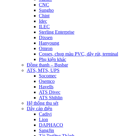
CNC
Sungho
Chint
Idec
ILEC
Sterling Enterprise
Dixsen
Hanyoung
Omron
Cosses, chụp màu PVC, dây rút, terminal
Phụ kiện khác
Đồng thanh – Busbar
ATS, MTS, UPS
Socomec
Osemco
Havells
ATS Divec
ATS Shihlin
Hệ thống thu sét
Dây cáp điện
Cadivi
Lion
DAPHACO
SangJin
Tài Trường Thành