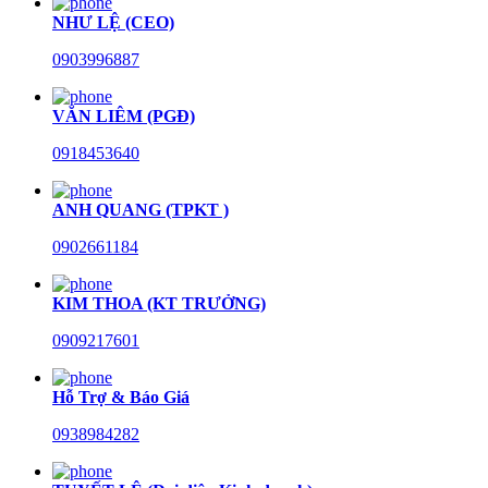
NHƯ LỆ (CEO)
0903996887
VĂN LIÊM (PGĐ)
0918453640
ANH QUANG (TPKT )
0902661184
KIM THOA (KT TRƯỞNG)
0909217601
Hỗ Trợ & Báo Giá
0938984282