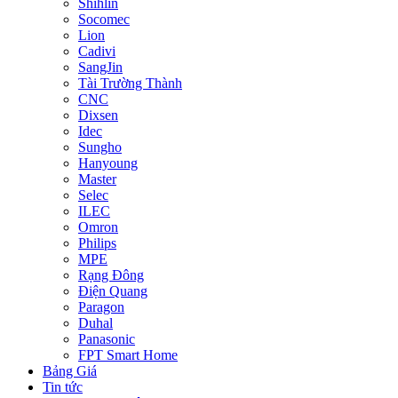
Shihlin
Socomec
Lion
Cadivi
SangJin
Tài Trường Thành
CNC
Dixsen
Idec
Sungho
Hanyoung
Master
Selec
ILEC
Omron
Philips
MPE
Rạng Đông
Điện Quang
Paragon
Duhal
Panasonic
FPT Smart Home
Bảng Giá
Tin tức