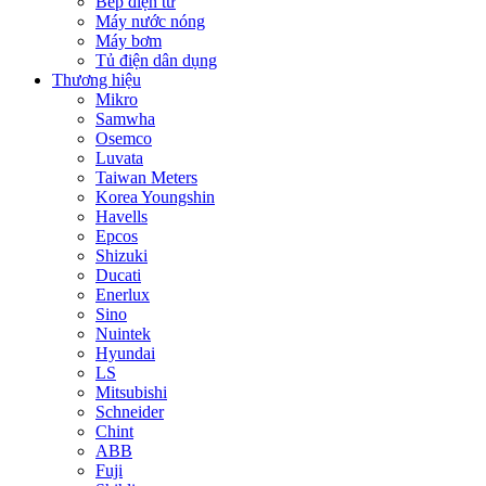
Bếp điện từ
Máy nước nóng
Máy bơm
Tủ điện dân dụng
Thương hiệu
Mikro
Samwha
Osemco
Luvata
Taiwan Meters
Korea Youngshin
Havells
Epcos
Shizuki
Ducati
Enerlux
Sino
Nuintek
Hyundai
LS
Mitsubishi
Schneider
Chint
ABB
Fuji