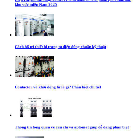
khu vực miền Nam 2025
Cách bố trí thiết bị trong tủ điện đúng chuẩn kỹ thuật
Contactor và khởi động từ là gì? Phân biệt chi tiết
Thông tin tổng quan về cầu chì và aptomat giúp dễ dàng phân biệt