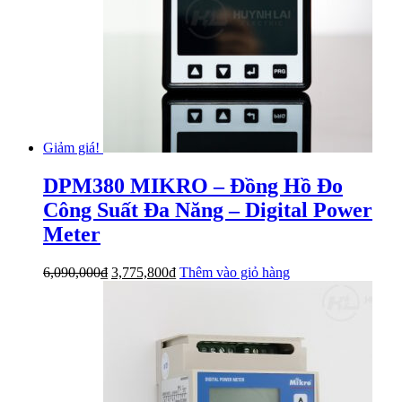
Giảm giá!
DPM380 MIKRO – Đồng Hồ Đo
Công Suất Đa Năng – Digital Power
Meter
Giá
Giá
6,090,000
₫
3,775,800
₫
Thêm vào giỏ hàng
gốc
hiện
là:
tại
6,090,000₫.
là:
3,775,800₫.