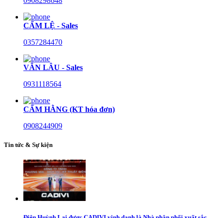
0908298648
CẨM LỆ - Sales
0357284470
VĂN LÂU - Sales
0931118564
CẨM HẰNG (KT hóa đơn)
0908244909
Tin tức & Sự kiện
Điện Huỳnh Lai được CADIVI vinh danh là Nhà phân phối xuất sắc