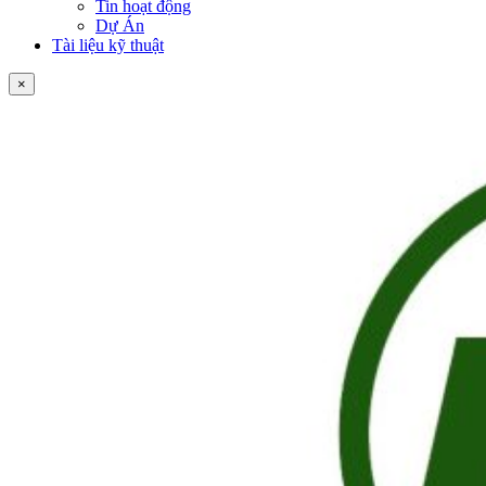
Tin hoạt động
Dự Án
Tài liệu kỹ thuật
×