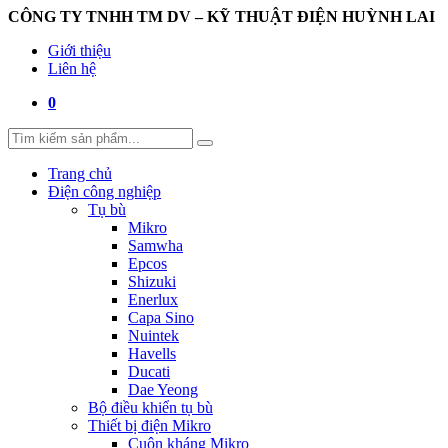
CÔNG TY TNHH TM DV – KỸ THUẬT ĐIỆN HUỲNH LAI
Giới thiệu
Liên hệ
0
Trang chủ
Điện công nghiệp
Tụ bù
Mikro
Samwha
Epcos
Shizuki
Enerlux
Capa Sino
Nuintek
Havells
Ducati
Dae Yeong
Bộ điều khiển tụ bù
Thiết bị điện Mikro
Cuộn kháng Mikro