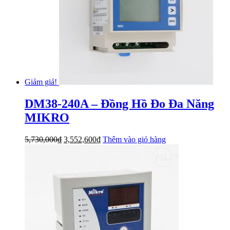
Giảm giá!
DM38-240A – Đồng Hồ Đo Đa Năng
MIKRO
Giá
Giá
5,730,000
₫
3,552,600
₫
Thêm vào giỏ hàng
gốc
hiện
là:
tại
5,730,000₫.
là:
3,552,600₫.