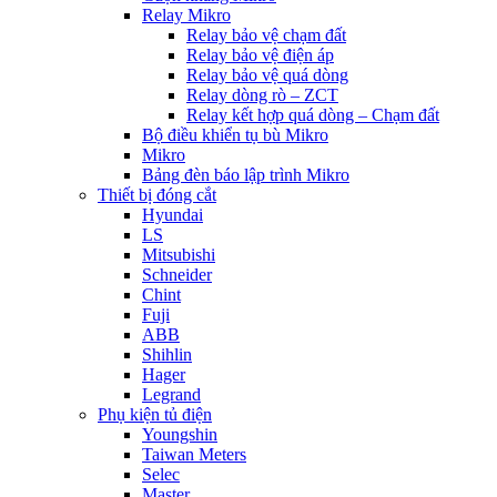
Relay Mikro
Relay bảo vệ chạm đất
Relay bảo vệ điện áp
Relay bảo vệ quá dòng
Relay dòng rò – ZCT
Relay kết hợp quá dòng – Chạm đất
Bộ điều khiển tụ bù Mikro
Mikro
Bảng đèn báo lập trình Mikro
Thiết bị đóng cắt
Hyundai
LS
Mitsubishi
Schneider
Chint
Fuji
ABB
Shihlin
Hager
Legrand
Phụ kiện tủ điện
Youngshin
Taiwan Meters
Selec
Master