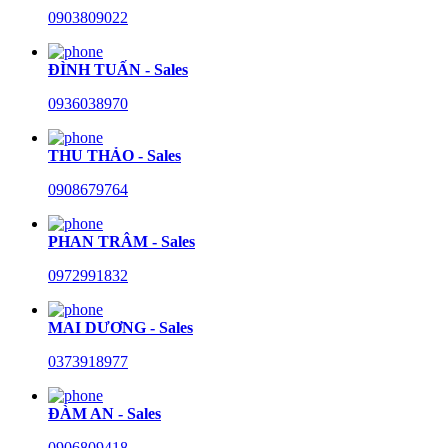
0903809022
ĐÌNH TUẤN - Sales
0936038970
THU THẢO - Sales
0908679764
PHAN TRÂM - Sales
0972991832
MAI DƯƠNG - Sales
0373918977
ĐÀM AN - Sales
0906809418