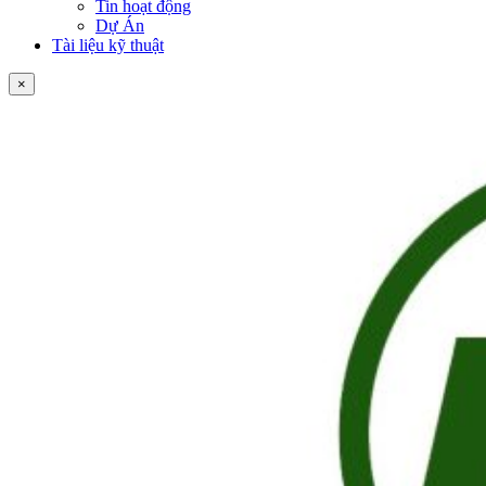
Tin hoạt động
Dự Án
Tài liệu kỹ thuật
×