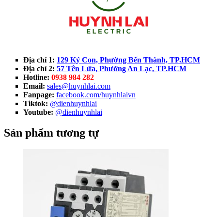
Địa chỉ 1:
129 Ký Con, Phường Bến Thành, TP.HCM
Địa chỉ 2:
57 Tên Lửa, Phường An Lạc, TP.HCM
Hotline:
0938 984 282
Email:
sales@huynhlai.com
Fanpage:
facebook.com/huynhlaivn
Tiktok:
@dienhuynhlai
Youtube:
@dienhuynhlai
Sản phẩm tương tự