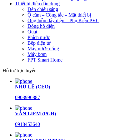
Thiết bị điện dân dụng
Đèn chiếu sáng
Ổ cắm – Công tắc – Mặt thiết bị
Ống luồn dây điện – Phụ Kiện PVC
Đồng hồ điện
Quạt
Phích nước
Bếp điện từ
Máy nước nóng
Máy bơm
FPT Smart Home
Hỗ trợ trực tuyến
NHƯ LỆ (CEO)
0903996887
VĂN LIÊM (PGĐ)
0918453640