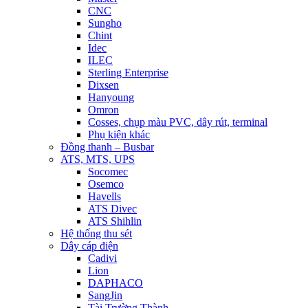
CNC
Sungho
Chint
Idec
ILEC
Sterling Enterprise
Dixsen
Hanyoung
Omron
Cosses, chụp màu PVC, dây rút, terminal
Phụ kiện khác
Đồng thanh – Busbar
ATS, MTS, UPS
Socomec
Osemco
Havells
ATS Divec
ATS Shihlin
Hệ thống thu sét
Dây cáp điện
Cadivi
Lion
DAPHACO
SangJin
Tài Trường Thành