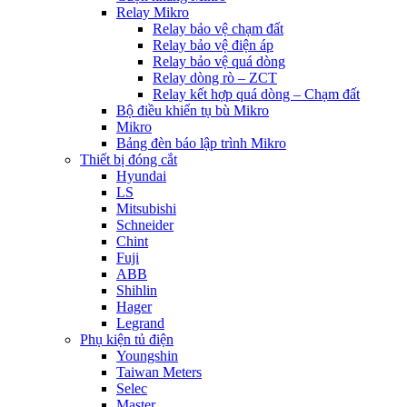
Relay Mikro
Relay bảo vệ chạm đất
Relay bảo vệ điện áp
Relay bảo vệ quá dòng
Relay dòng rò – ZCT
Relay kết hợp quá dòng – Chạm đất
Bộ điều khiển tụ bù Mikro
Mikro
Bảng đèn báo lập trình Mikro
Thiết bị đóng cắt
Hyundai
LS
Mitsubishi
Schneider
Chint
Fuji
ABB
Shihlin
Hager
Legrand
Phụ kiện tủ điện
Youngshin
Taiwan Meters
Selec
Master