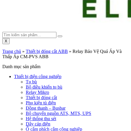
X
Trang chủ
»
Thiết bị đóng cắt ABB
»
Relay Bảo Vệ Quá Áp Và
Thấp Áp CM-PVS ABB
Danh mục sản phẩm
Thiết bị điện công nghiệp
Tụ bù
Bộ điều khiển tụ bù
Relay Mikro
Thiết bị đóng cắt
Phụ kiện tủ điện
Đồng thanh – Busbar
Bộ chuyển nguồn ATS, MTS, UPS
Hệ thống thu sét
Dây cáp điện
Ổ cắm phích cắm công nghiệp