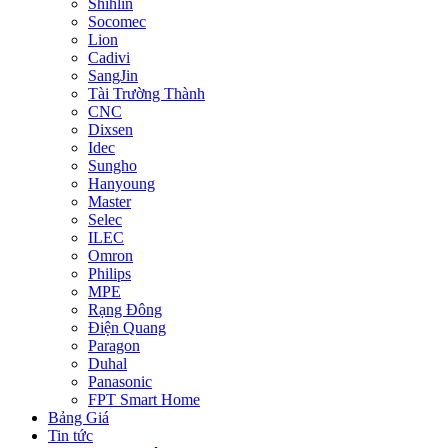
Shihlin
Socomec
Lion
Cadivi
SangJin
Tài Trường Thành
CNC
Dixsen
Idec
Sungho
Hanyoung
Master
Selec
ILEC
Omron
Philips
MPE
Rạng Đông
Điện Quang
Paragon
Duhal
Panasonic
FPT Smart Home
Bảng Giá
Tin tức