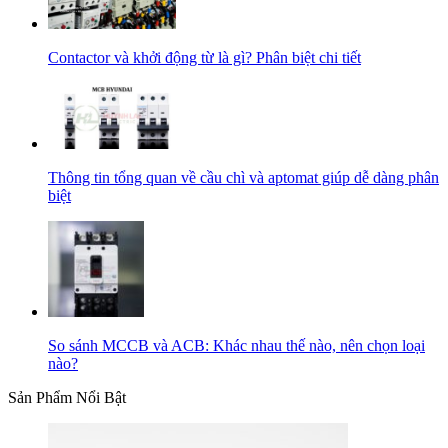
Contactor và khởi động từ là gì? Phân biệt chi tiết
Thông tin tổng quan về cầu chì và aptomat giúp dễ dàng phân
biệt
So sánh MCCB và ACB: Khác nhau thế nào, nên chọn loại
nào?
Sản Phẩm Nổi Bật