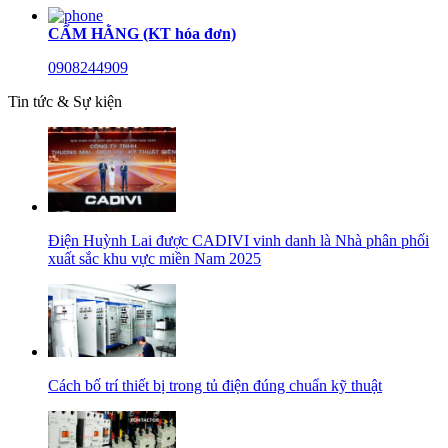
CẨM HẰNG (KT hóa đơn)
0908244909
Tin tức & Sự kiện
Điện Huỳnh Lai được CADIVI vinh danh là Nhà phân phối
xuất sắc khu vực miền Nam 2025
Cách bố trí thiết bị trong tủ điện đúng chuẩn kỹ thuật