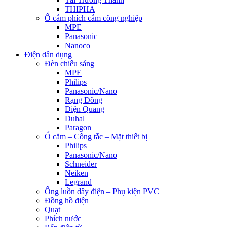
THIPHA
Ổ cắm phích cắm công nghiệp
MPE
Panasonic
Nanoco
Điện dân dụng
Đèn chiếu sáng
MPE
Philips
Panasonic/Nano
Rạng Đông
Điện Quang
Duhal
Paragon
Ổ cắm – Công tắc – Mặt thiết bị
Philips
Panasonic/Nano
Schneider
Neiken
Legrand
Ống luồn dây điện – Phụ kiện PVC
Đồng hồ điện
Quạt
Phích nước