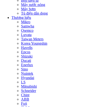
Bếp điện từ
Máy nước nóng
Máy bơm
Tủ điện dân dụng
Thương hiệu
Mikro
Samwha
Osemco
Luvata
Taiwan Meters
Korea Youngshin
Havells
Epcos
Shizuki
Ducati
Enerlux
Sino
Nuintek
Hyundai
LS
Mitsubishi
Schneider
Chint
ABB
Fuji