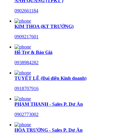
ANH QUANG (TPKT )
0902661184
KIM THOA (KT TRƯỞNG)
0909217601
Hỗ Trợ & Báo Giá
0938984282
TUYẾT LỆ (Đại diện Kinh doanh)
0918707916
PHẠM THANH - Sales P. Dự Án
0902773002
HÒA TRƯỜNG - Sales P. Dự Án