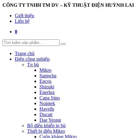
CÔNG TY TNHH TM DV – KỸ THUẬT ĐIỆN HUỲNH LAI
Giới thiệu
Liên hệ
0
Trang chủ
Điện công nghiệp
Tụ bù
Mikro
Samwha
Epcos
Shizuki
Enerlux
Capa Sino
Nuintek
Havells
Ducati
Dae Yeong
Bộ điều khiển tụ bù
Thiết bị điện Mikro
Cuộn kháng Mikro