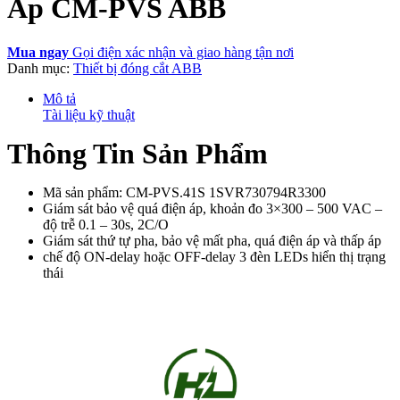
Áp CM-PVS ABB
Mua ngay
Gọi điện xác nhận và giao hàng tận nơi
Danh mục:
Thiết bị đóng cắt ABB
Mô tả
Tài liệu kỹ thuật
Thông Tin Sản Phẩm
Mã sản phẩm: CM-PVS.41S 1SVR730794R3300
Giám sát bảo vệ quá điện áp, khoản đo 3×300 – 500 VAC –
độ trễ 0.1 – 30s, 2C/O
Giám sát thứ tự pha, bảo vệ mất pha, quá điện áp và thấp áp
chế độ ON-delay hoặc OFF-delay 3 đèn LEDs hiển thị trạng
thái