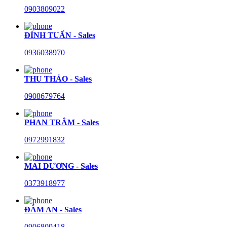
0903809022
ĐÌNH TUẤN - Sales
0936038970
THU THẢO - Sales
0908679764
PHAN TRÂM - Sales
0972991832
MAI DƯƠNG - Sales
0373918977
ĐÀM AN - Sales
0906809418