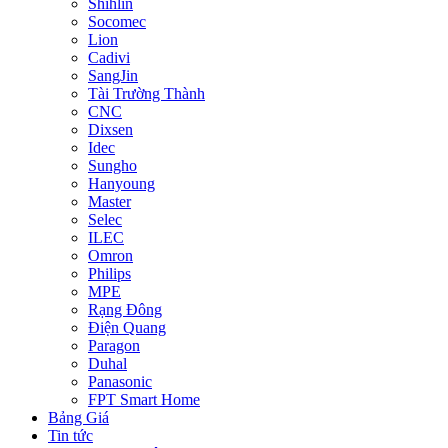
Shihlin
Socomec
Lion
Cadivi
SangJin
Tài Trường Thành
CNC
Dixsen
Idec
Sungho
Hanyoung
Master
Selec
ILEC
Omron
Philips
MPE
Rạng Đông
Điện Quang
Paragon
Duhal
Panasonic
FPT Smart Home
Bảng Giá
Tin tức