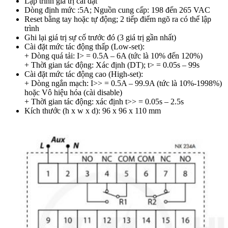
Lập trình giá trị cài đặt
Dòng định mức :5A; Nguồn cung cấp: 198 đến 265 VAC
Reset bằng tay hoặc tự động; 2 tiếp điểm ngõ ra có thể lập
trình
Ghi lại giá trị sự cố trước đó (3 giá trị gần nhất)
Cài đặt mức tác động thấp (Low-set):
+ Dòng quá tải: I> = 0.5A – 6A (tức là 10% đến 120%)
+ Thời gian tác động: Xác định (DT); t> = 0.05s – 99s
Cài đặt mức tác động cao (High-set):
+ Dòng ngắn mạch: I>> = 0.5A – 99.9A (tức là 10%-1998%)
hoặc Vô hiệu hóa (cài disable)
+ Thời gian tác động: xác định t>> = 0.05s – 2.5s
Kích thước (h x w x d): 96 x 96 x 110 mm