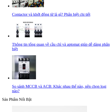
Contactor và khởi động từ là gì? Phân biệt chi tiết
Thông tin tổng quan về cầu chì và aptomat giúp dễ dàng phân
biệt
So sánh MCCB và ACB: Khác nhau thế nào, nên chọn loại
nào?
Sản Phẩm Nổi Bật