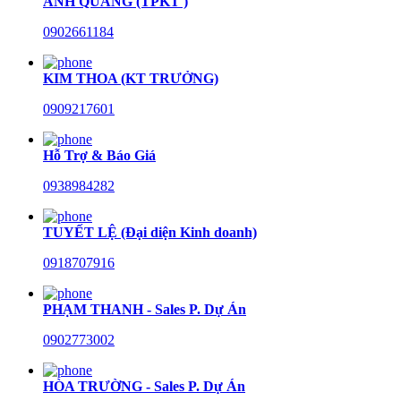
ANH QUANG (TPKT )
0902661184
KIM THOA (KT TRƯỞNG)
0909217601
Hỗ Trợ & Báo Giá
0938984282
TUYẾT LỆ (Đại diện Kinh doanh)
0918707916
PHẠM THANH - Sales P. Dự Án
0902773002
HÒA TRƯỜNG - Sales P. Dự Án