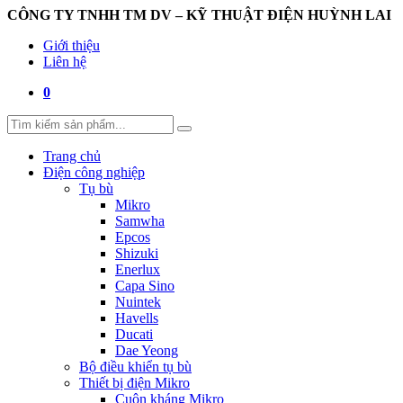
CÔNG TY TNHH TM DV – KỸ THUẬT ĐIỆN HUỲNH LAI
Giới thiệu
Liên hệ
0
Trang chủ
Điện công nghiệp
Tụ bù
Mikro
Samwha
Epcos
Shizuki
Enerlux
Capa Sino
Nuintek
Havells
Ducati
Dae Yeong
Bộ điều khiển tụ bù
Thiết bị điện Mikro
Cuộn kháng Mikro