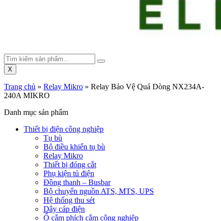
X
Trang chủ
»
Relay Mikro
»
Relay Bảo Vệ Quá Dòng NX234A-
240A MIKRO
Danh mục sản phẩm
Thiết bị điện công nghiệp
Tụ bù
Bộ điều khiển tụ bù
Relay Mikro
Thiết bị đóng cắt
Phụ kiện tủ điện
Đồng thanh – Busbar
Bộ chuyển nguồn ATS, MTS, UPS
Hệ thống thu sét
Dây cáp điện
Ổ cắm phích cắm công nghiệp