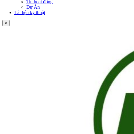
Tin hoạt động
Dự Án
Tài liệu kỹ thuật
×