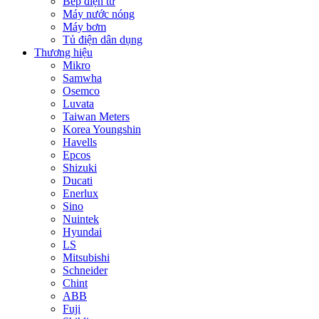
Bếp điện từ
Máy nước nóng
Máy bơm
Tủ điện dân dụng
Thương hiệu
Mikro
Samwha
Osemco
Luvata
Taiwan Meters
Korea Youngshin
Havells
Epcos
Shizuki
Ducati
Enerlux
Sino
Nuintek
Hyundai
LS
Mitsubishi
Schneider
Chint
ABB
Fuji