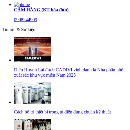
CẨM HẰNG (KT hóa đơn)
0908244909
Tin tức & Sự kiện
Điện Huỳnh Lai được CADIVI vinh danh là Nhà phân phối
xuất sắc khu vực miền Nam 2025
Cách bố trí thiết bị trong tủ điện đúng chuẩn kỹ thuật