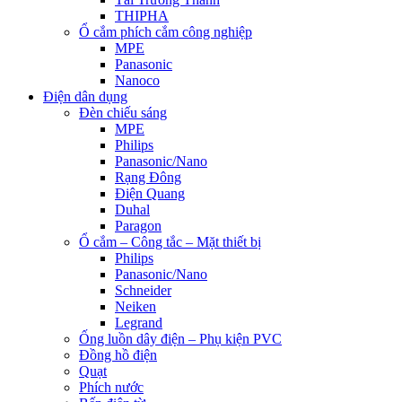
THIPHA
Ổ cắm phích cắm công nghiệp
MPE
Panasonic
Nanoco
Điện dân dụng
Đèn chiếu sáng
MPE
Philips
Panasonic/Nano
Rạng Đông
Điện Quang
Duhal
Paragon
Ổ cắm – Công tắc – Mặt thiết bị
Philips
Panasonic/Nano
Schneider
Neiken
Legrand
Ống luồn dây điện – Phụ kiện PVC
Đồng hồ điện
Quạt
Phích nước