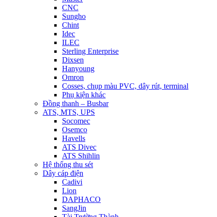
CNC
Sungho
Chint
Idec
ILEC
Sterling Enterprise
Dixsen
Hanyoung
Omron
Cosses, chụp màu PVC, dây rút, terminal
Phụ kiện khác
Đồng thanh – Busbar
ATS, MTS, UPS
Socomec
Osemco
Havells
ATS Divec
ATS Shihlin
Hệ thống thu sét
Dây cáp điện
Cadivi
Lion
DAPHACO
SangJin
Tài Trường Thành