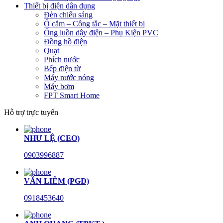
Thiết bị điện dân dụng
Đèn chiếu sáng
Ổ cắm – Công tắc – Mặt thiết bị
Ống luồn dây điện – Phụ Kiện PVC
Đồng hồ điện
Quạt
Phích nước
Bếp điện từ
Máy nước nóng
Máy bơm
FPT Smart Home
Hỗ trợ trực tuyến
NHƯ LỆ (CEO)
0903996887
VĂN LIÊM (PGĐ)
0918453640