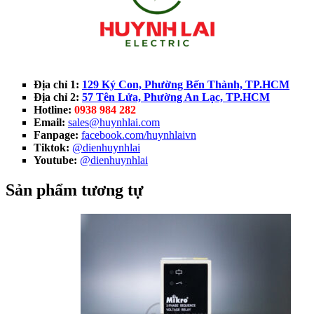
Địa chỉ 1:
129 Ký Con, Phường Bến Thành, TP.HCM
Địa chỉ 2:
57 Tên Lửa, Phường An Lạc, TP.HCM
Hotline:
0938 984 282
Email:
sales@huynhlai.com
Fanpage:
facebook.com/huynhlaivn
Tiktok:
@dienhuynhlai
Youtube:
@dienhuynhlai
Sản phẩm tương tự