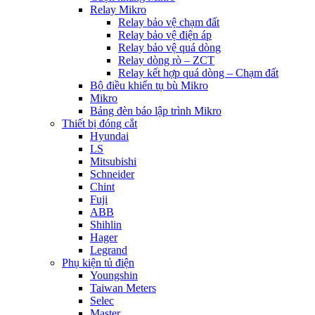
Relay Mikro
Relay bảo vệ chạm đất
Relay bảo vệ điện áp
Relay bảo vệ quá dòng
Relay dòng rò – ZCT
Relay kết hợp quá dòng – Chạm đất
Bộ điều khiển tụ bù Mikro
Mikro
Bảng đèn báo lập trình Mikro
Thiết bị đóng cắt
Hyundai
LS
Mitsubishi
Schneider
Chint
Fuji
ABB
Shihlin
Hager
Legrand
Phụ kiện tủ điện
Youngshin
Taiwan Meters
Selec
Master