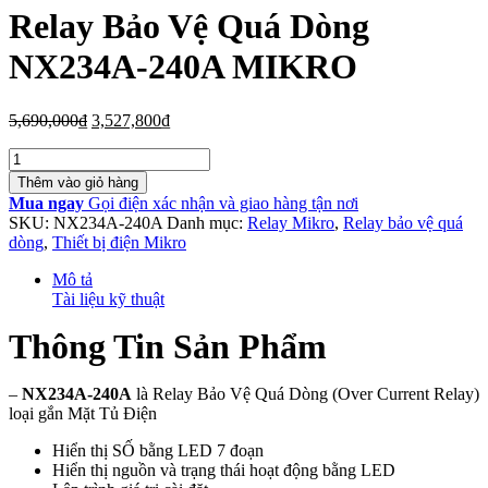
Relay Bảo Vệ Quá Dòng
NX234A-240A MIKRO
Giá
Giá
5,690,000
₫
3,527,800
₫
gốc
hiện
Số
là:
tại
lượng
5,690,000₫.
là:
Thêm vào giỏ hàng
3,527,800₫.
Mua ngay
Gọi điện xác nhận và giao hàng tận nơi
SKU:
NX234A-240A
Danh mục:
Relay Mikro
,
Relay bảo vệ quá
dòng
,
Thiết bị điện Mikro
Mô tả
Tài liệu kỹ thuật
Thông Tin Sản Phẩm
–
NX234A-240A
là Relay Bảo Vệ Quá Dòng (Over Current Relay)
loại gắn Mặt Tủ Điện
Hiển thị SỐ bằng LED 7 đoạn
Hiển thị nguồn và trạng thái hoạt động bằng LED