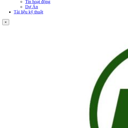
Tin hoạt động
Dự Án
Tài liệu kỹ thuật
×