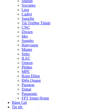
Shihlin
Socomec
Lion
Cadivi
SangJin
Tài Trường Thành
CNC
Dixsen
Idec
Sungho
Hanyoung
Master
Selec
ILEC
Omron
Philips
MPE
Rạng Đông
Điện Quang
Paragon
Duhal
Panasonic
FPT Smart Home
Bảng Giá
Tin tức