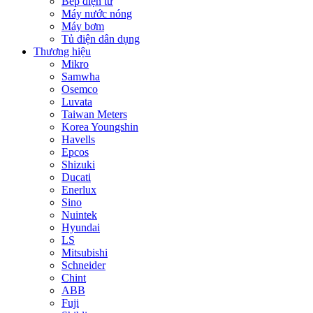
Bếp điện từ
Máy nước nóng
Máy bơm
Tủ điện dân dụng
Thương hiệu
Mikro
Samwha
Osemco
Luvata
Taiwan Meters
Korea Youngshin
Havells
Epcos
Shizuki
Ducati
Enerlux
Sino
Nuintek
Hyundai
LS
Mitsubishi
Schneider
Chint
ABB
Fuji