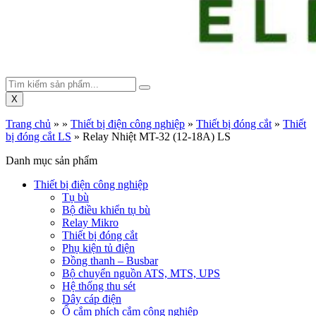
X
Trang chủ
»
»
Thiết bị điện công nghiệp
»
Thiết bị đóng cắt
»
Thiết
bị đóng cắt LS
»
Relay Nhiệt MT-32 (12-18A) LS
Danh mục sản phẩm
Thiết bị điện công nghiệp
Tụ bù
Bộ điều khiển tụ bù
Relay Mikro
Thiết bị đóng cắt
Phụ kiện tủ điện
Đồng thanh – Busbar
Bộ chuyển nguồn ATS, MTS, UPS
Hệ thống thu sét
Dây cáp điện
Ổ cắm phích cắm công nghiệp