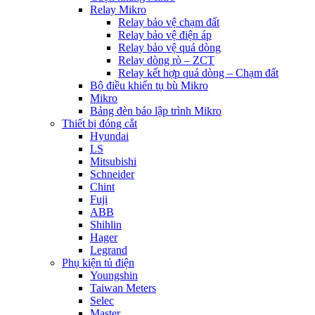
Relay Mikro
Relay bảo vệ chạm đất
Relay bảo vệ điện áp
Relay bảo vệ quá dòng
Relay dòng rò – ZCT
Relay kết hợp quá dòng – Chạm đất
Bộ điều khiển tụ bù Mikro
Mikro
Bảng đèn báo lập trình Mikro
Thiết bị đóng cắt
Hyundai
LS
Mitsubishi
Schneider
Chint
Fuji
ABB
Shihlin
Hager
Legrand
Phụ kiện tủ điện
Youngshin
Taiwan Meters
Selec
Master