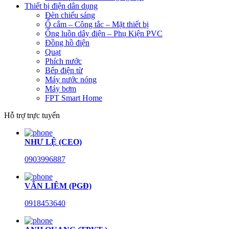
Thiết bị điện dân dụng
Đèn chiếu sáng
Ổ cắm – Công tắc – Mặt thiết bị
Ống luồn dây điện – Phụ Kiện PVC
Đồng hồ điện
Quạt
Phích nước
Bếp điện từ
Máy nước nóng
Máy bơm
FPT Smart Home
Hỗ trợ trực tuyến
NHƯ LỆ (CEO)
0903996887
VĂN LIÊM (PGĐ)
0918453640