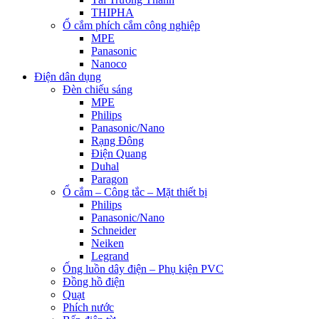
THIPHA
Ổ cắm phích cắm công nghiệp
MPE
Panasonic
Nanoco
Điện dân dụng
Đèn chiếu sáng
MPE
Philips
Panasonic/Nano
Rạng Đông
Điện Quang
Duhal
Paragon
Ổ cắm – Công tắc – Mặt thiết bị
Philips
Panasonic/Nano
Schneider
Neiken
Legrand
Ống luồn dây điện – Phụ kiện PVC
Đồng hồ điện
Quạt
Phích nước