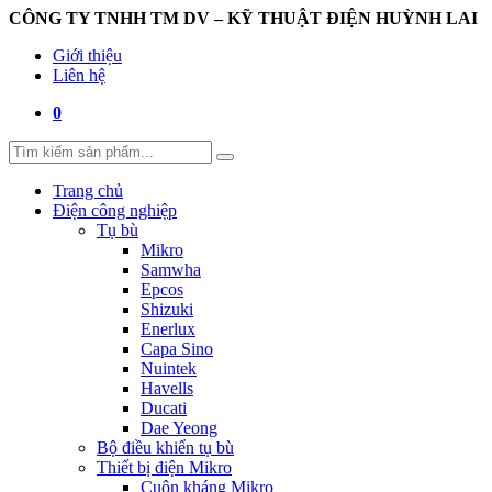
CÔNG TY TNHH TM DV – KỸ THUẬT ĐIỆN HUỲNH LAI
Giới thiệu
Liên hệ
0
Trang chủ
Điện công nghiệp
Tụ bù
Mikro
Samwha
Epcos
Shizuki
Enerlux
Capa Sino
Nuintek
Havells
Ducati
Dae Yeong
Bộ điều khiển tụ bù
Thiết bị điện Mikro
Cuộn kháng Mikro