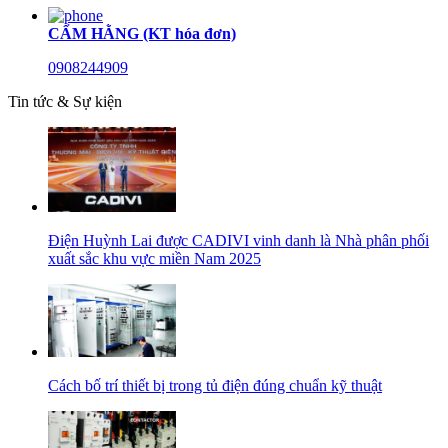
CẨM HẰNG (KT hóa đơn)
0908244909
Tin tức & Sự kiện
Điện Huỳnh Lai được CADIVI vinh danh là Nhà phân phối
xuất sắc khu vực miền Nam 2025
Cách bố trí thiết bị trong tủ điện đúng chuẩn kỹ thuật