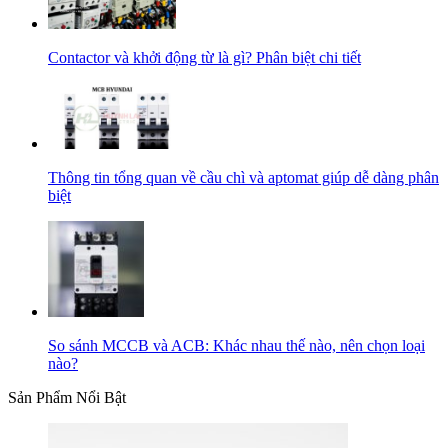
Contactor và khởi động từ là gì? Phân biệt chi tiết
Thông tin tổng quan về cầu chì và aptomat giúp dễ dàng phân
biệt
So sánh MCCB và ACB: Khác nhau thế nào, nên chọn loại
nào?
Sản Phẩm Nổi Bật