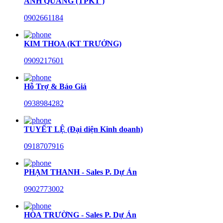
ANH QUANG (TPKT )
0902661184
KIM THOA (KT TRƯỞNG)
0909217601
Hỗ Trợ & Báo Giá
0938984282
TUYẾT LỆ (Đại diện Kinh doanh)
0918707916
PHẠM THANH - Sales P. Dự Án
0902773002
HÒA TRƯỜNG - Sales P. Dự Án