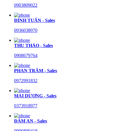
0903809022
ĐÌNH TUẤN - Sales
0936038970
THU THẢO - Sales
0908679764
PHAN TRÂM - Sales
0972991832
MAI DƯƠNG - Sales
0373918977
ĐÀM AN - Sales
0906809418