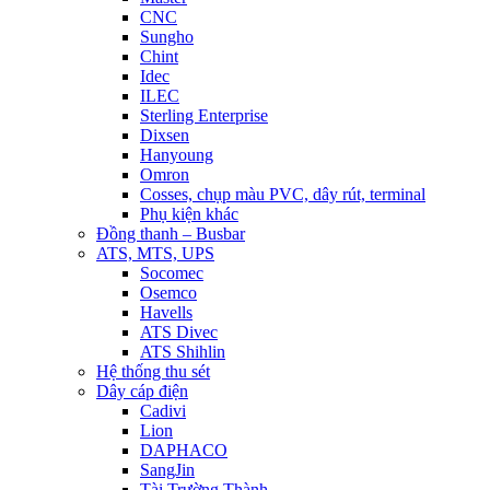
CNC
Sungho
Chint
Idec
ILEC
Sterling Enterprise
Dixsen
Hanyoung
Omron
Cosses, chụp màu PVC, dây rút, terminal
Phụ kiện khác
Đồng thanh – Busbar
ATS, MTS, UPS
Socomec
Osemco
Havells
ATS Divec
ATS Shihlin
Hệ thống thu sét
Dây cáp điện
Cadivi
Lion
DAPHACO
SangJin
Tài Trường Thành