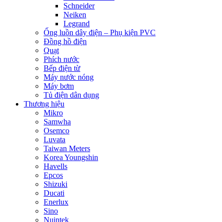
Schneider
Neiken
Legrand
Ống luồn dây điện – Phụ kiện PVC
Đồng hồ điện
Quạt
Phích nước
Bếp điện từ
Máy nước nóng
Máy bơm
Tủ điện dân dụng
Thương hiệu
Mikro
Samwha
Osemco
Luvata
Taiwan Meters
Korea Youngshin
Havells
Epcos
Shizuki
Ducati
Enerlux
Sino
Nuintek