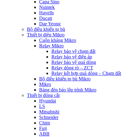
Capa Sino
Nuintek
Havells
Ducati
Dae Yeong
Bộ điều khiển tụ bù
Thiết bị điện Mikro
Cuộn kháng Mikro
Relay Mikro
Relay bảo vệ chạm đất
Relay bảo vệ điện áp
Relay bảo vệ quá dòng
Relay dòng rò – ZCT
Relay kết hợp quá dòng – Chạm đất
Bộ điều khiển tụ bù Mikro
Mikro
Bảng đèn báo lập trình Mikro
Thiết bị đóng cắt
Hyundai
LS
Mitsubishi
Schneider
Chint
Fuji
ABB