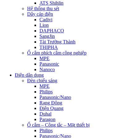
ATS Shihlin
Hệ thống thu sét
Dây cáp điện
Cadivi
Lion
DAPHACO
SangJin
Tài Trường Thành
THIPHA
Ổ cắm phích cắm công nghiệp
MPE
Panasonic
Nanoco
Điện dân dụng
Đèn chiếu sáng
MPE
Philips
Panasonic/Nano
Rạng Đông
Điện Quang
Duhal
Paragon
Ổ cắm – Công tắc – Mặt thiết bị
Philips
Panasonic/Nano