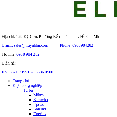
Địa chỉ: 129 Ký Con, Phường Bến Thành, TP. Hồ Chí Minh
Email: sales@huynhlai.com
-
Phone: 0938984282
Hotline:
0938 984 282
Liên hệ:
028 3821 7955
028 3636 0500
Trang chủ
Điện công nghiệp
Tụ bù
Mikro
Samwha
Epcos
Shizuki
Enerlux