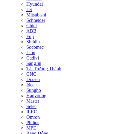
Hyundai
LS
Mitsubishi
Schneider
Chint
ABB
Fuji
Shihlin
Socomec
Lion
Cadivi
SangJin
Tài Trường Thành
CNC
Dixsen
Idec
Sungho
Hanyoung
Master
Selec
ILEC
Omron
Philips
MPE
Rạng Đông