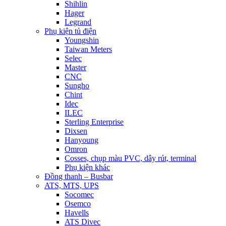
Shihlin
Hager
Legrand
Phụ kiện tủ điện
Youngshin
Taiwan Meters
Selec
Master
CNC
Sungho
Chint
Idec
ILEC
Sterling Enterprise
Dixsen
Hanyoung
Omron
Cosses, chụp màu PVC, dây rút, terminal
Phụ kiện khác
Đồng thanh – Busbar
ATS, MTS, UPS
Socomec
Osemco
Havells
ATS Divec