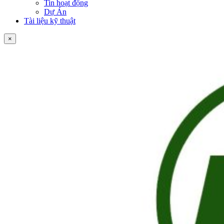
Tin hoạt động
Dự Án
Tài liệu kỹ thuật
×