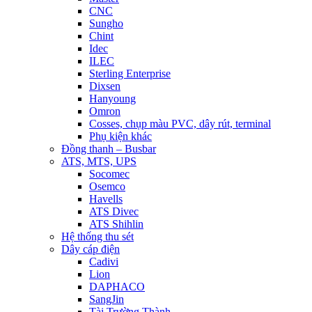
CNC
Sungho
Chint
Idec
ILEC
Sterling Enterprise
Dixsen
Hanyoung
Omron
Cosses, chụp màu PVC, dây rút, terminal
Phụ kiện khác
Đồng thanh – Busbar
ATS, MTS, UPS
Socomec
Osemco
Havells
ATS Divec
ATS Shihlin
Hệ thống thu sét
Dây cáp điện
Cadivi
Lion
DAPHACO
SangJin
Tài Trường Thành