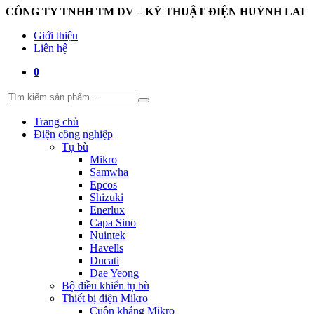
CÔNG TY TNHH TM DV – KỸ THUẬT ĐIỆN HUỲNH LAI
Giới thiệu
Liên hệ
0
Trang chủ
Điện công nghiệp
Tụ bù
Mikro
Samwha
Epcos
Shizuki
Enerlux
Capa Sino
Nuintek
Havells
Ducati
Dae Yeong
Bộ điều khiển tụ bù
Thiết bị điện Mikro
Cuộn kháng Mikro