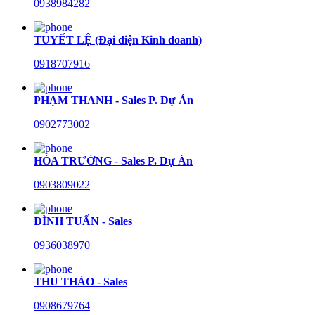
0938984282
TUYẾT LỆ (Đại diện Kinh doanh)
0918707916
PHẠM THANH - Sales P. Dự Án
0902773002
HÒA TRƯỜNG - Sales P. Dự Án
0903809022
ĐÌNH TUẤN - Sales
0936038970
THU THẢO - Sales
0908679764