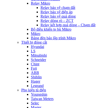
Relay Mikro
Relay bảo vệ chạm đất
Relay bảo vệ điện áp
Relay bảo vệ quá dòng
Relay dòng rò – ZCT
Relay kết hợp quá dòng – Chạm đất
Bộ điều khiển tụ bù Mikro
Mikro
Bảng đèn báo lập trình Mikro
Thiết bị đóng cắt
Hyundai
LS
Mitsubishi
Schneider
Chint
Fuji
ABB
Shihlin
Hager
Legrand
Phụ kiện tủ điện
Youngshin
Taiwan Meters
Selec
Master