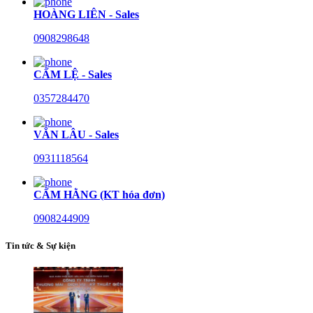
HOÀNG LIÊN - Sales
0908298648
CẨM LỆ - Sales
0357284470
VĂN LÂU - Sales
0931118564
CẨM HẰNG (KT hóa đơn)
0908244909
Tin tức & Sự kiện