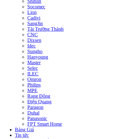
Shihlin
Socomec
Lion
Cadivi
SangJin
Tài Trường Thành
CNC
Dixsen
Idec
Sungho
Hanyoung
Master
Selec
ILEC
Omron
Philips
MPE
Rạng Đông
Điện Quang
Paragon
Duhal
Panasonic
FPT Smart Home
Bảng Giá
Tin tức