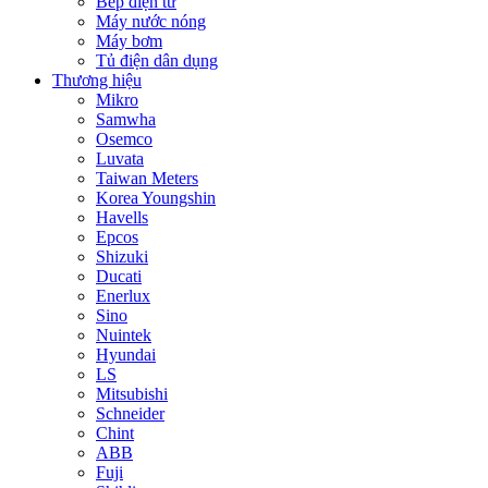
Bếp điện từ
Máy nước nóng
Máy bơm
Tủ điện dân dụng
Thương hiệu
Mikro
Samwha
Osemco
Luvata
Taiwan Meters
Korea Youngshin
Havells
Epcos
Shizuki
Ducati
Enerlux
Sino
Nuintek
Hyundai
LS
Mitsubishi
Schneider
Chint
ABB
Fuji