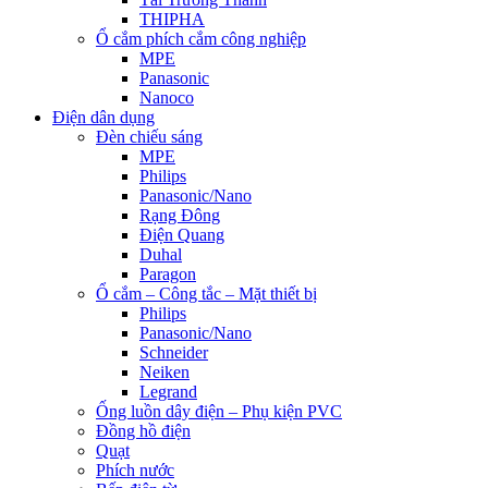
THIPHA
Ổ cắm phích cắm công nghiệp
MPE
Panasonic
Nanoco
Điện dân dụng
Đèn chiếu sáng
MPE
Philips
Panasonic/Nano
Rạng Đông
Điện Quang
Duhal
Paragon
Ổ cắm – Công tắc – Mặt thiết bị
Philips
Panasonic/Nano
Schneider
Neiken
Legrand
Ống luồn dây điện – Phụ kiện PVC
Đồng hồ điện
Quạt
Phích nước