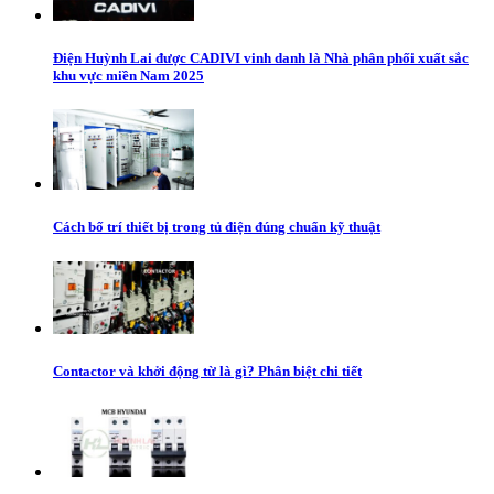
Điện Huỳnh Lai được CADIVI vinh danh là Nhà phân phối xuất sắc
khu vực miền Nam 2025
Cách bố trí thiết bị trong tủ điện đúng chuẩn kỹ thuật
Contactor và khởi động từ là gì? Phân biệt chi tiết