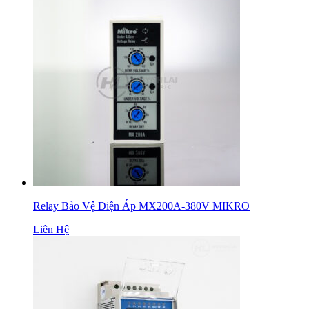
Relay Bảo Vệ Điện Áp MX200A-380V MIKRO
Liên Hệ