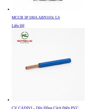
MCCB 3P 100A ABN103c LS
Liên Hệ
CV CADIVI – Dây Đồng Cách Điện PVC