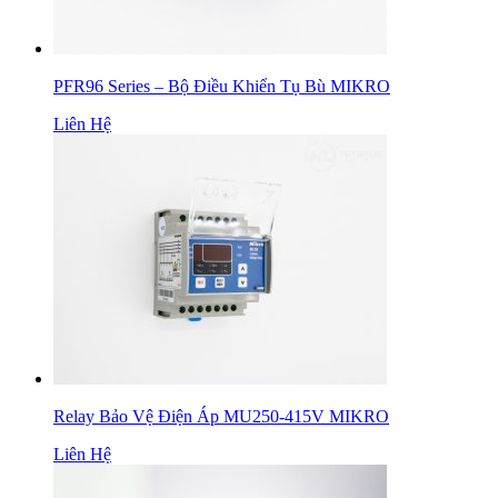
PFR96 Series – Bộ Điều Khiển Tụ Bù MIKRO
Liên Hệ
Relay Bảo Vệ Điện Áp MU250-415V MIKRO
Liên Hệ