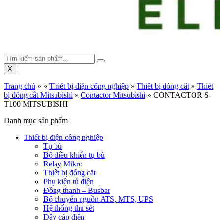
X
Trang chủ
»
»
Thiết bị điện công nghiệp
»
Thiết bị đóng cắt
»
Thiết
bị đóng cắt Mitsubishi
»
Contactor Mitsubishi
»
CONTACTOR S-
T100 MITSUBISHI
Danh mục sản phẩm
Thiết bị điện công nghiệp
Tụ bù
Bộ điều khiển tụ bù
Relay Mikro
Thiết bị đóng cắt
Phụ kiện tủ điện
Đồng thanh – Busbar
Bộ chuyển nguồn ATS, MTS, UPS
Hệ thống thu sét
Dây cáp điện