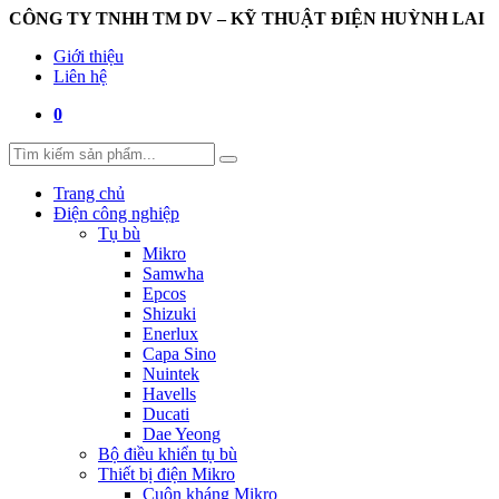
CÔNG TY TNHH TM DV – KỸ THUẬT ĐIỆN HUỲNH LAI
Giới thiệu
Liên hệ
0
Trang chủ
Điện công nghiệp
Tụ bù
Mikro
Samwha
Epcos
Shizuki
Enerlux
Capa Sino
Nuintek
Havells
Ducati
Dae Yeong
Bộ điều khiển tụ bù
Thiết bị điện Mikro
Cuộn kháng Mikro