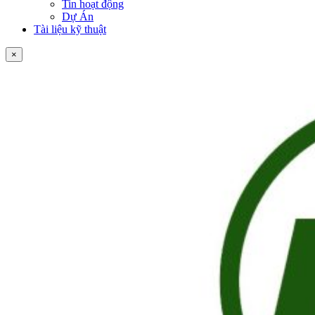
Tin hoạt động
Dự Án
Tài liệu kỹ thuật
×