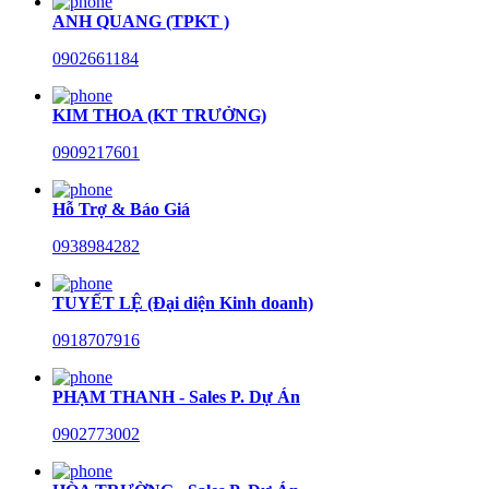
ANH QUANG (TPKT )
0902661184
KIM THOA (KT TRƯỞNG)
0909217601
Hỗ Trợ & Báo Giá
0938984282
TUYẾT LỆ (Đại diện Kinh doanh)
0918707916
PHẠM THANH - Sales P. Dự Án
0902773002