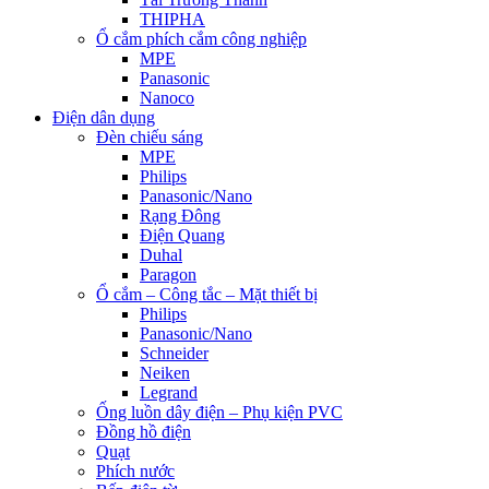
THIPHA
Ổ cắm phích cắm công nghiệp
MPE
Panasonic
Nanoco
Điện dân dụng
Đèn chiếu sáng
MPE
Philips
Panasonic/Nano
Rạng Đông
Điện Quang
Duhal
Paragon
Ổ cắm – Công tắc – Mặt thiết bị
Philips
Panasonic/Nano
Schneider
Neiken
Legrand
Ống luồn dây điện – Phụ kiện PVC
Đồng hồ điện
Quạt
Phích nước