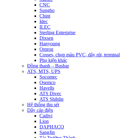
CNC
Sungho
Chint
Idec
ILEC
Sterling Enterprise
Dixsen
Hanyoung
Omron
Cosses, chụp màu PVC, dây rút, terminal
Phụ kiện khác
Đồng thanh – Busbar
ATS, MTS, UPS
Socomec
Osemco
Havells
ATS Divec
ATS Shihlin
Hệ thống thu sét
Dây cáp điện
Cadivi
Lion
DAPHACO
SangJin
Tài Trường Thành