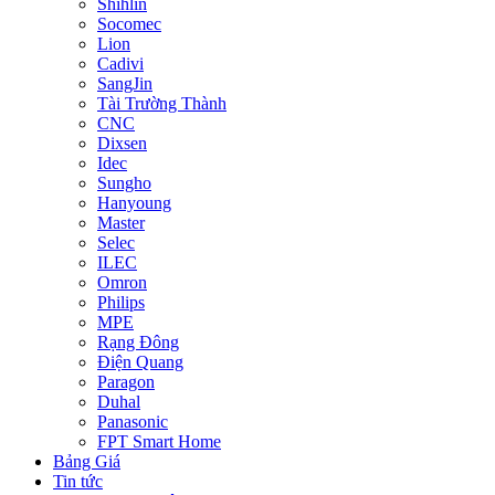
Shihlin
Socomec
Lion
Cadivi
SangJin
Tài Trường Thành
CNC
Dixsen
Idec
Sungho
Hanyoung
Master
Selec
ILEC
Omron
Philips
MPE
Rạng Đông
Điện Quang
Paragon
Duhal
Panasonic
FPT Smart Home
Bảng Giá
Tin tức