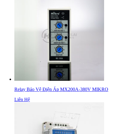
Relay Bảo Vệ Điện Áp MX200A-380V MIKRO
Liên Hệ