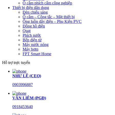
Ổ cắm phích cắm công nghiệp
Thiết bị điện dân dụng
Đèn chiếu sáng
Ổ cắm – Công tắc – Mặt thiết bị
Ống luồn dây điện – Phụ Kiện PVC
Đồng hồ điện
Quạt
Phích nước
Bếp điện từ
Máy nước nóng
Máy bơm
FPT Smart Home
Hỗ trợ trực tuyến
NHƯ LỆ (CEO)
0903996887
VĂN LIÊM (PGĐ)
0918453640