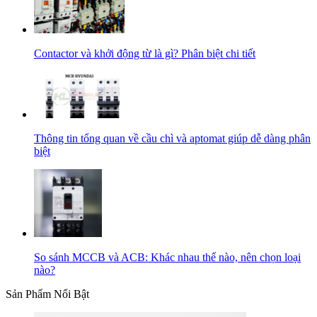
Contactor và khởi động từ là gì? Phân biệt chi tiết
Thông tin tổng quan về cầu chì và aptomat giúp dễ dàng phân
biệt
So sánh MCCB và ACB: Khác nhau thế nào, nên chọn loại
nào?
Sản Phẩm Nổi Bật