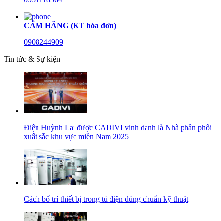
CẨM HẰNG (KT hóa đơn)
0908244909
Tin tức & Sự kiện
Điện Huỳnh Lai được CADIVI vinh danh là Nhà phân phối
xuất sắc khu vực miền Nam 2025
Cách bố trí thiết bị trong tủ điện đúng chuẩn kỹ thuật