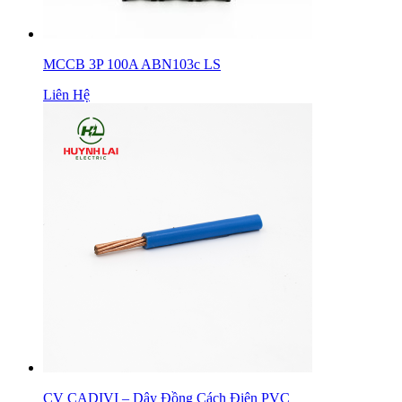
MCCB 3P 100A ABN103c LS
Liên Hệ
CV CADIVI – Dây Đồng Cách Điện PVC