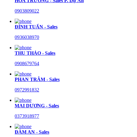
HÒA TRƯỜNG - Sales P. Dự Án
0903809022
ĐÌNH TUẤN - Sales
0936038970
THU THẢO - Sales
0908679764
PHAN TRÂM - Sales
0972991832
MAI DƯƠNG - Sales
0373918977
ĐÀM AN - Sales