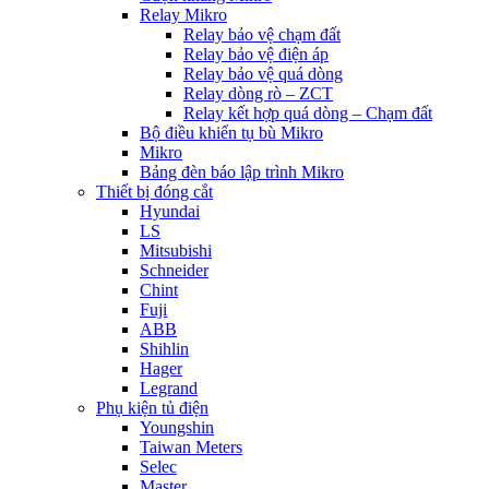
Relay Mikro
Relay bảo vệ chạm đất
Relay bảo vệ điện áp
Relay bảo vệ quá dòng
Relay dòng rò – ZCT
Relay kết hợp quá dòng – Chạm đất
Bộ điều khiển tụ bù Mikro
Mikro
Bảng đèn báo lập trình Mikro
Thiết bị đóng cắt
Hyundai
LS
Mitsubishi
Schneider
Chint
Fuji
ABB
Shihlin
Hager
Legrand
Phụ kiện tủ điện
Youngshin
Taiwan Meters
Selec
Master