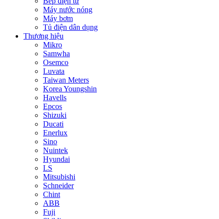
Bếp điện từ
Máy nước nóng
Máy bơm
Tủ điện dân dụng
Thương hiệu
Mikro
Samwha
Osemco
Luvata
Taiwan Meters
Korea Youngshin
Havells
Epcos
Shizuki
Ducati
Enerlux
Sino
Nuintek
Hyundai
LS
Mitsubishi
Schneider
Chint
ABB
Fuji