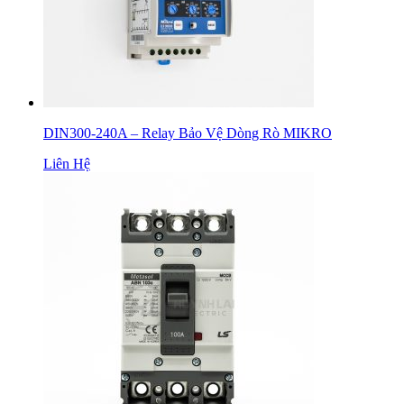
DIN300-240A – Relay Bảo Vệ Dòng Rò MIKRO
Liên Hệ