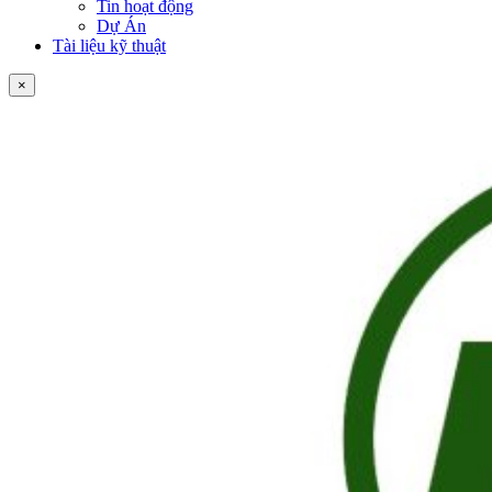
Tin hoạt động
Dự Án
Tài liệu kỹ thuật
×