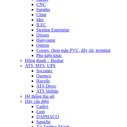
CNC
Sungho
Chint
Idec
ILEC
Sterling Enterprise
Dixsen
Hanyoung
Omron
Cosses, chụp màu PVC, dây rút, terminal
Phụ kiện khác
Đồng thanh – Busbar
ATS, MTS, UPS
Socomec
Osemco
Havells
ATS Divec
ATS Shihlin
Hệ thống thu sét
Dây cáp điện
Cadivi
Lion
DAPHACO
SangJin
Tài Trường Thành