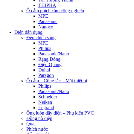
THIPHA
Ổ cắm phích cắm công nghiệp
MPE
Panasonic
Nanoco
Điện dân dụng
Đèn chiếu sáng
MPE
Philips
Panasonic/Nano
Rạng Đông
Điện Quang
Duhal
Paragon
Ổ cắm – Công tắc – Mặt thiết bị
Philips
Panasonic/Nano
Schneider
Neiken
Legrand
Ống luồn dây điện – Phụ kiện PVC
Đồng hồ điện
Quạt
Phích nước