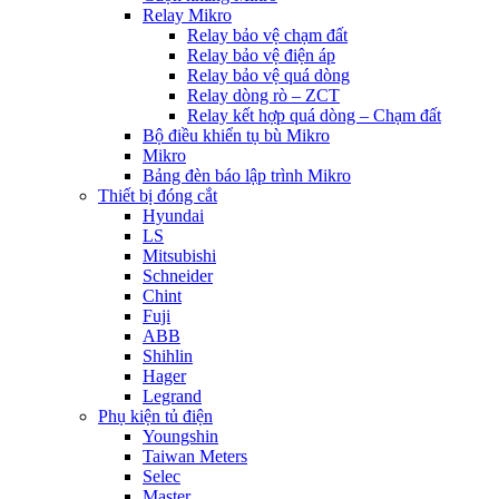
Relay Mikro
Relay bảo vệ chạm đất
Relay bảo vệ điện áp
Relay bảo vệ quá dòng
Relay dòng rò – ZCT
Relay kết hợp quá dòng – Chạm đất
Bộ điều khiển tụ bù Mikro
Mikro
Bảng đèn báo lập trình Mikro
Thiết bị đóng cắt
Hyundai
LS
Mitsubishi
Schneider
Chint
Fuji
ABB
Shihlin
Hager
Legrand
Phụ kiện tủ điện
Youngshin
Taiwan Meters
Selec
Master