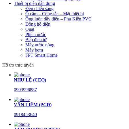
Thiết bị điện dân dụng
Đèn chiếu sáng
Ổ cắm – Công tắc – Mặt thiết bị
Ống luồn dây điện – Phụ Kiện PVC
Đồng hồ điện
Quạt
Phích nước
Bếp điện từ
Máy nước nóng
Máy bơm
FPT Smart Home
Hỗ trợ trực tuyến
NHƯ LỆ (CEO)
0903996887
VĂN LIÊM (PGĐ)
0918453640