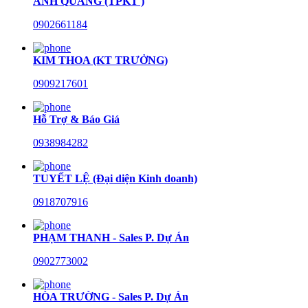
ANH QUANG (TPKT )
0902661184
KIM THOA (KT TRƯỞNG)
0909217601
Hỗ Trợ & Báo Giá
0938984282
TUYẾT LỆ (Đại diện Kinh doanh)
0918707916
PHẠM THANH - Sales P. Dự Án
0902773002
HÒA TRƯỜNG - Sales P. Dự Án