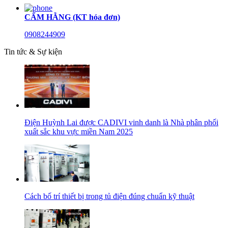
CẨM HẰNG (KT hóa đơn)
0908244909
Tin tức & Sự kiện
Điện Huỳnh Lai được CADIVI vinh danh là Nhà phân phối
xuất sắc khu vực miền Nam 2025
Cách bố trí thiết bị trong tủ điện đúng chuẩn kỹ thuật