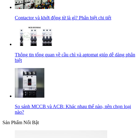
Contactor và khởi động từ là gì? Phân biệt chi tiết
Thông tin tổng quan về cầu chì và aptomat giúp dễ dàng phân
biệt
So sánh MCCB và ACB: Khác nhau thế nào, nên chọn loại
nào?
Sản Phẩm Nổi Bật