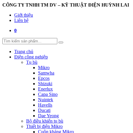
CÔNG TY TNHH TM DV – KỸ THUẬT ĐIỆN HUỲNH LAI
Giới thiệu
Liên hệ
0
Trang chủ
Điện công nghiệp
Tụ bù
Mikro
Samwha
Epcos
Shizuki
Enerlux
Capa Sino
Nuintek
Havells
Ducati
Dae Yeong
Bộ điều khiển tụ bù
Thiết bị điện Mikro
Cuộn kháng Mikro