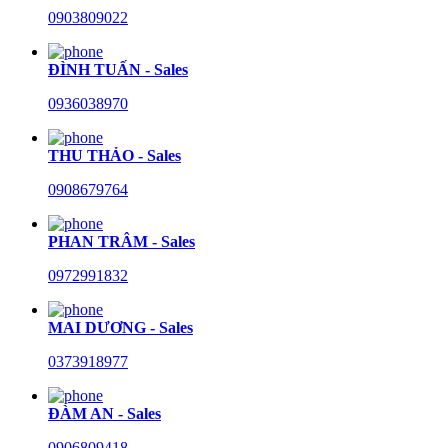
0903809022
ĐÌNH TUẤN - Sales
0936038970
THU THẢO - Sales
0908679764
PHAN TRÂM - Sales
0972991832
MAI DƯƠNG - Sales
0373918977
ĐÀM AN - Sales
0906809418