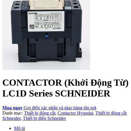
CONTACTOR (Khởi Động Từ)
LC1D Series SCHNEIDER
Mua ngay
Gọi điện xác nhận và giao hàng tận nơi
Danh mục:
Thiết bị đóng cắt
,
Contactor Hyundai
,
Thiết bị đóng cắt
Schneider
,
Thiết bị điện Schneider
Mô tả