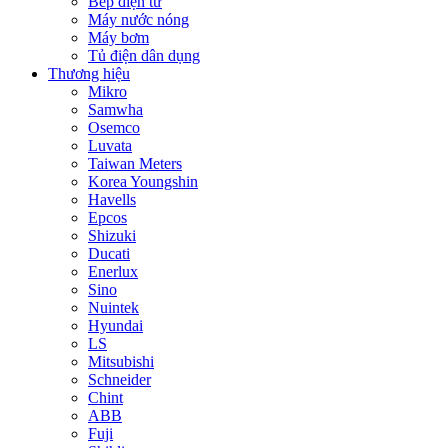
Bếp điện từ
Máy nước nóng
Máy bơm
Tủ điện dân dụng
Thương hiệu
Mikro
Samwha
Osemco
Luvata
Taiwan Meters
Korea Youngshin
Havells
Epcos
Shizuki
Ducati
Enerlux
Sino
Nuintek
Hyundai
LS
Mitsubishi
Schneider
Chint
ABB
Fuji