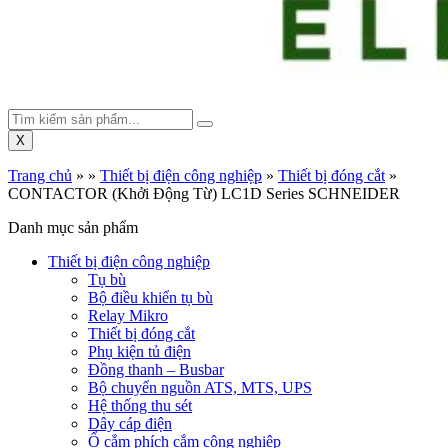
X
Trang chủ
»
»
Thiết bị điện công nghiệp
»
Thiết bị đóng cắt
»
CONTACTOR (Khởi Động Từ) LC1D Series SCHNEIDER
Danh mục sản phẩm
Thiết bị điện công nghiệp
Tụ bù
Bộ điều khiển tụ bù
Relay Mikro
Thiết bị đóng cắt
Phụ kiện tủ điện
Đồng thanh – Busbar
Bộ chuyển nguồn ATS, MTS, UPS
Hệ thống thu sét
Dây cáp điện
Ổ cắm phích cắm công nghiệp