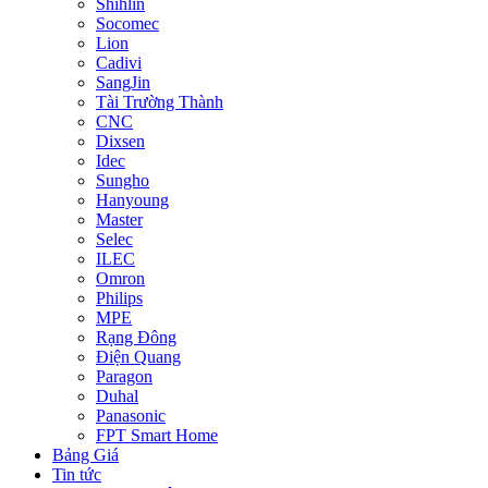
Shihlin
Socomec
Lion
Cadivi
SangJin
Tài Trường Thành
CNC
Dixsen
Idec
Sungho
Hanyoung
Master
Selec
ILEC
Omron
Philips
MPE
Rạng Đông
Điện Quang
Paragon
Duhal
Panasonic
FPT Smart Home
Bảng Giá
Tin tức