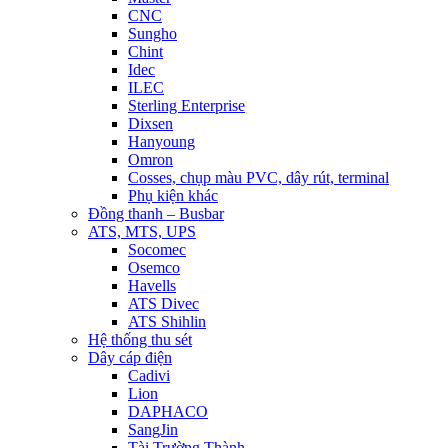
CNC
Sungho
Chint
Idec
ILEC
Sterling Enterprise
Dixsen
Hanyoung
Omron
Cosses, chụp màu PVC, dây rút, terminal
Phụ kiện khác
Đồng thanh – Busbar
ATS, MTS, UPS
Socomec
Osemco
Havells
ATS Divec
ATS Shihlin
Hệ thống thu sét
Dây cáp điện
Cadivi
Lion
DAPHACO
SangJin
Tài Trường Thành