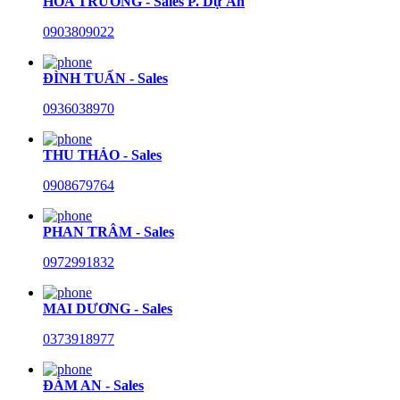
HÒA TRƯỜNG - Sales P. Dự Án
0903809022
ĐÌNH TUẤN - Sales
0936038970
THU THẢO - Sales
0908679764
PHAN TRÂM - Sales
0972991832
MAI DƯƠNG - Sales
0373918977
ĐÀM AN - Sales