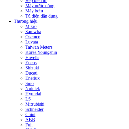
Bếp điện từ
Máy nước nóng
Máy bơm
Tủ điện dân dụng
Thương hiệu
Mikro
Samwha
Osemco
Luvata
Taiwan Meters
Korea Youngshin
Havells
Epcos
Shizuki
Ducati
Enerlux
Sino
Nuintek
Hyundai
LS
Mitsubishi
Schneider
Chint
ABB
Fuji