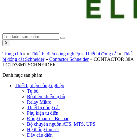
X
Trang chủ
»
»
Thiết bị điện công nghiệp
»
Thiết bị đóng cắt
»
Thiết
bị đóng cắt Schneider
»
Contactor Schneider
»
CONTACTOR 38A
LC1D38M7 SCHNEIDER
Danh mục sản phẩm
Thiết bị điện công nghiệp
Tụ bù
Bộ điều khiển tụ bù
Relay Mikro
Thiết bị đóng cắt
Phụ kiện tủ điện
Đồng thanh – Busbar
Bộ chuyển nguồn ATS, MTS, UPS
Hệ thống thu sét
Dây cáp điện