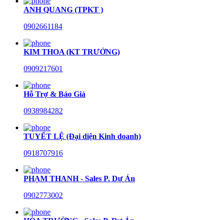
ANH QUANG (TPKT )
0902661184
KIM THOA (KT TRƯỞNG)
0909217601
Hỗ Trợ & Báo Giá
0938984282
TUYẾT LỆ (Đại diện Kinh doanh)
0918707916
PHẠM THANH - Sales P. Dự Án
0902773002