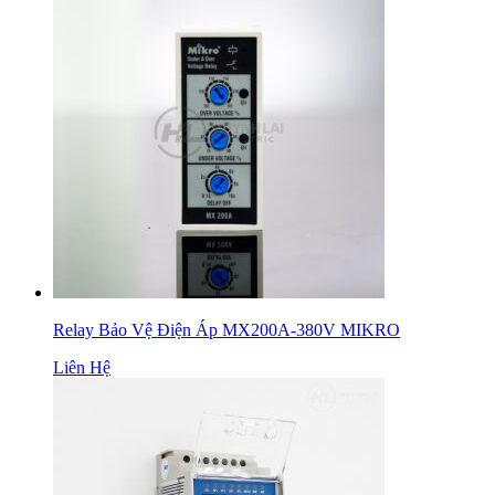
Relay Bảo Vệ Điện Áp MX200A-380V MIKRO
Liên Hệ