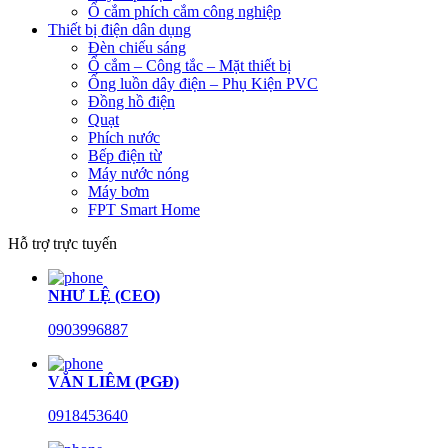
Ổ cắm phích cắm công nghiệp
Thiết bị điện dân dụng
Đèn chiếu sáng
Ổ cắm – Công tắc – Mặt thiết bị
Ống luồn dây điện – Phụ Kiện PVC
Đồng hồ điện
Quạt
Phích nước
Bếp điện từ
Máy nước nóng
Máy bơm
FPT Smart Home
Hỗ trợ trực tuyến
NHƯ LỆ (CEO)
0903996887
VĂN LIÊM (PGĐ)
0918453640