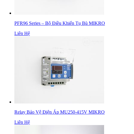
PFR96 Series – Bộ Điều Khiển Tụ Bù MIKRO
Liên Hệ
Relay Bảo Vệ Điện Áp MU250-415V MIKRO
Liên Hệ