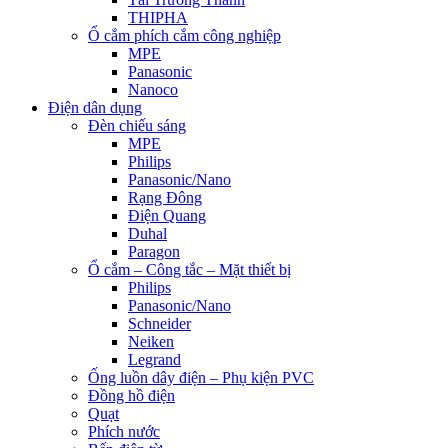
THIPHA
Ổ cắm phích cắm công nghiệp
MPE
Panasonic
Nanoco
Điện dân dụng
Đèn chiếu sáng
MPE
Philips
Panasonic/Nano
Rạng Đông
Điện Quang
Duhal
Paragon
Ổ cắm – Công tắc – Mặt thiết bị
Philips
Panasonic/Nano
Schneider
Neiken
Legrand
Ống luồn dây điện – Phụ kiện PVC
Đồng hồ điện
Quạt
Phích nước