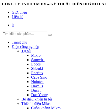
CÔNG TY TNHH TM DV – KỸ THUẬT ĐIỆN HUỲNH LAI
Giới thiệu
Liên hệ
0
Trang chủ
Điện công nghiệp
Tụ bù
Mikro
Samwha
Epcos
Shizuki
Enerlux
Capa Sino
Nuintek
Havells
Ducati
Dae Yeong
Bộ điều khiển tụ bù
Thiết bị điện Mikro
Cuộn kháng Mikro