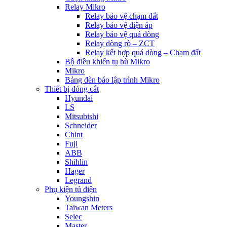
Relay Mikro
Relay bảo vệ chạm đất
Relay bảo vệ điện áp
Relay bảo vệ quá dòng
Relay dòng rò – ZCT
Relay kết hợp quá dòng – Chạm đất
Bộ điều khiển tụ bù Mikro
Mikro
Bảng đèn báo lập trình Mikro
Thiết bị đóng cắt
Hyundai
LS
Mitsubishi
Schneider
Chint
Fuji
ABB
Shihlin
Hager
Legrand
Phụ kiện tủ điện
Youngshin
Taiwan Meters
Selec
Master