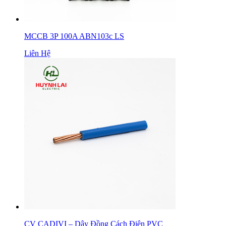
MCCB 3P 100A ABN103c LS
Liên Hệ
CV CADIVI – Dây Đồng Cách Điện PVC