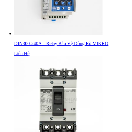
DIN300-240A – Relay Bảo Vệ Dòng Rò MIKRO
Liên Hệ