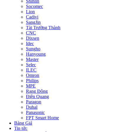
Shihlin
Socomec
Lion
Cadivi
SangJin
Tài Trường Thành
CNC
Dixsen
Idec
Sungho
Hanyoung
Master
Selec
ILEC
Omron
Philips
MPE
Rạng Đông
Điện Quang
Paragon
Duhal
Panasonic
FPT Smart Home
Bảng Giá
Tin tức