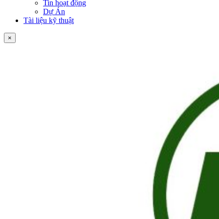
Tin hoạt động
Dự Án
Tài liệu kỹ thuật
×