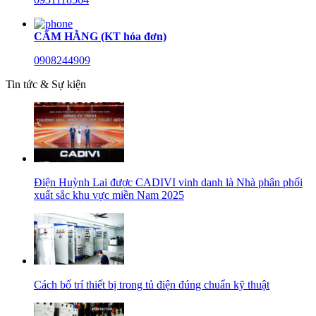
CẨM HẰNG (KT hóa đơn)
0908244909
Tin tức & Sự kiện
Điện Huỳnh Lai được CADIVI vinh danh là Nhà phân phối
xuất sắc khu vực miền Nam 2025
Cách bố trí thiết bị trong tủ điện đúng chuẩn kỹ thuật